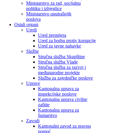
Ministarstvo za rad, socijalnu
politiku i izbjeglice
Ministarstvo unutrašnjih
poslova
Ostali organi
Uredi
Ured premijera
Ured za borbu protiv korupcije
Ured za javne nabavke
Službe
Stručna služba Skupštine
Stručna služba Vlade
Stručna služba za razvoj i
međunarodne projekte
Služba za zajedničke poslove
Uprave
Kantonalna uprava za
inspekcijske poslove
Kantonalna uprava civilne
zaštite
Kantonalna uprava za
šumarstvo
Zavodi
Kantonalni zavod za pravnu
pomoć