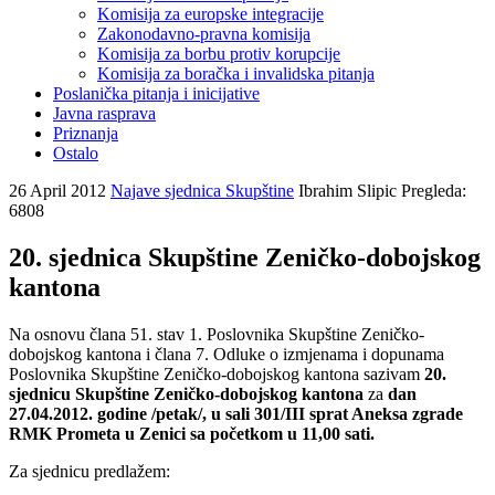
Komisija za europske integracije
Zakonodavno-pravna komisija
Komisija za borbu protiv korupcije
Komisija za boračka i invalidska pitanja
Poslanička pitanja i inicijative
Javna rasprava
Priznanja
Ostalo
26 April 2012
Najave sjednica Skupštine
Ibrahim Slipic
Pregleda:
6808
20. sjednica Skupštine Zeničko-dobojskog
kantona
Na osnovu člana 51. stav 1. Poslovnika Skupštine Zeničko-
dobojskog kantona i člana 7. Odluke o izmjenama i dopunama
Poslovnika Skupštine Zeničko-dobojskog kantona sazivam
20.
sjednicu Skupštine Zeničko-dobojskog kantona
za
dan
27.04.2012. godine /petak/, u sali 301/III sprat Aneksa zgrade
RMK Prometa u Zenici sa početkom u 11,00 sati.
Za sjednicu predlažem: