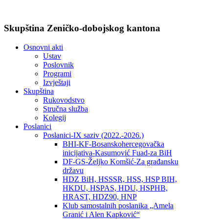
Skupština Zeničko-dobojskog kantona
Osnovni akti
Ustav
Poslovnik
Programi
Izvještaji
Skupština
Rukovodstvo
Stručna služba
Kolegij
Poslanici
Poslanici-IX saziv (2022.-2026.)
BHI-KF-Bosanskohercegovačka
inicijativa-Kasumović Fuad-za BiH
DF-GS-Željko Komšić-Za građansku
državu
HDZ BiH, HSSSR, HSS, HSP BIH,
HKDU, HSPAS, HDU, HSPHB,
HRAST, HDZ90, HNP
Klub samostalnih poslanika „Amela
Granić i Alen Kapković“