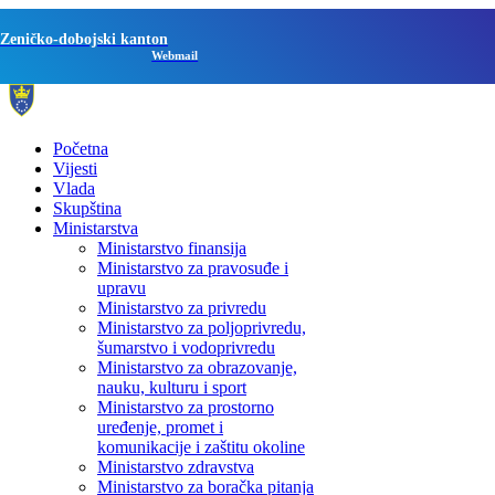
Zeničko-dobojski kanton
Webmail
Početna
Vijesti
Vlada
Skupština
Ministarstva
Ministarstvo finansija
Ministarstvo za pravosuđe i
upravu
Ministarstvo za privredu
Ministarstvo za poljoprivredu,
šumarstvo i vodoprivredu
Ministarstvo za obrazovanje,
nauku, kulturu i sport
Ministarstvo za prostorno
uređenje, promet i
komunikacije i zaštitu okoline
Ministarstvo zdravstva
Ministarstvo za boračka pitanja