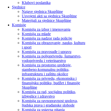
Klubovi poslanika
Sjednice
Najave sjednica Skupštine
Usvojeni akti sa sjednica Skupštine
Materijali za sjednice Skupštine
Komisije
Komisija za izbor i imenovanja
Komisija za mlade
Komisija za nadzor rada policije
Komisija za obrazovanje, nauku, kulturu
i sport
Komisija za pravosuđe i upravu
Komisija za poljoprivredu, šumarstvo,
vodoprivredu i veterinarstvo
Komisija za prostorno uređenje,
stambeno-komunalnu politiku,
infrastrukturu i zaštitu okolice
Komisija za privredu, ekonomsku i
finansijsku politiku, budžet i finansije
Skupštine
Komisija za rad, socijalnu politiku,
izbjeglice i zdravstvo
Komisija za ravnopravnost spolova,
ljudska prava i građanske slobode
Komisija za ustavna pitanja