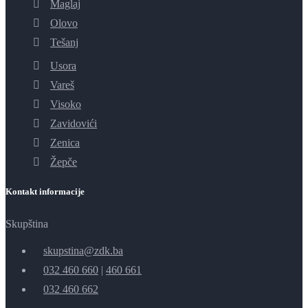
Maglaj
Olovo
Tešanj
Usora
Vareš
Visoko
Zavidovići
Zenica
Žepče
Kontakt informacije
Skupština
skupstina@zdk.ba
032 460 660
|
460 661
032 460 662