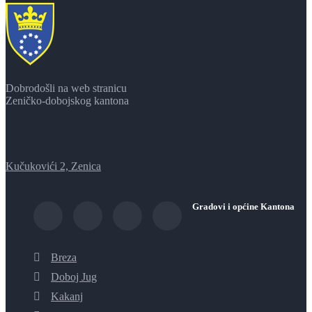
Dobrodošli na web stranicu
Zeničko-dobojskog kantona
Kučukovići 2, Zenica
Gradovi i općine Kantona
Breza
Doboj Jug
Kakanj