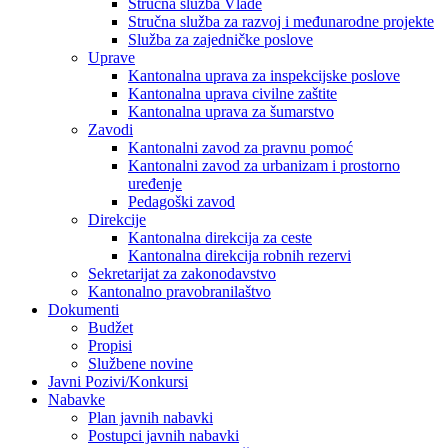
Stručna služba Vlade
Stručna služba za razvoj i međunarodne projekte
Služba za zajedničke poslove
Uprave
Kantonalna uprava za inspekcijske poslove
Kantonalna uprava civilne zaštite
Kantonalna uprava za šumarstvo
Zavodi
Kantonalni zavod za pravnu pomoć
Kantonalni zavod za urbanizam i prostorno
uređenje
Pedagoški zavod
Direkcije
Kantonalna direkcija za ceste
Kantonalna direkcija robnih rezervi
Sekretarijat za zakonodavstvo
Kantonalno pravobranilaštvo
Dokumenti
Budžet
Propisi
Službene novine
Javni Pozivi/Konkursi
Nabavke
Plan javnih nabavki
Postupci javnih nabavki