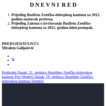
D N E V N I R E D
Prijedlog Budžeta Zeničko-dobojskog kantona za 2012.
godinu-nastavak pretresa,
Prijedlog Zakona o izvršavanju Budžeta Zeničko-
dobojskog kantona za 2012. godinu-hitni postupak.
PREDSJEDAVAJUĆI
Miralem Galijašević
Prethodni članak: 21. sjednica Skupštine Zeničko-dobojskog
kantona
Pret
Sljedeći članak: 19. sjednica Skupštine Zeničko-
dobojskog kantona
Sljedeće