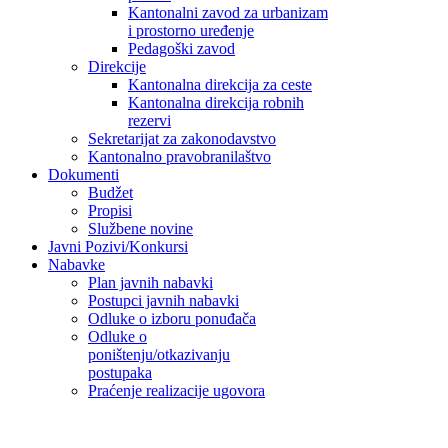
Kantonalni zavod za urbanizam
i prostorno uređenje
Pedagoški zavod
Direkcije
Kantonalna direkcija za ceste
Kantonalna direkcija robnih
rezervi
Sekretarijat za zakonodavstvo
Kantonalno pravobranilaštvo
Dokumenti
Budžet
Propisi
Službene novine
Javni Pozivi/Konkursi
Nabavke
Plan javnih nabavki
Postupci javnih nabavki
Odluke o izboru ponuđača
Odluke o
poništenju/otkazivanju
postupaka
Praćenje realizacije ugovora