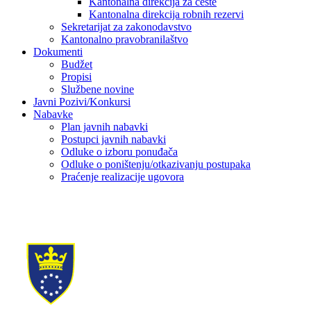
Kantonalna direkcija za ceste
Kantonalna direkcija robnih rezervi
Sekretarijat za zakonodavstvo
Kantonalno pravobranilaštvo
Dokumenti
Budžet
Propisi
Službene novine
Javni Pozivi/Konkursi
Nabavke
Plan javnih nabavki
Postupci javnih nabavki
Odluke o izboru ponuđača
Odluke o poništenju/otkazivanju postupaka
Praćenje realizacije ugovora