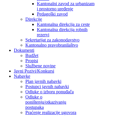
Kantonalni zavod za urbanizam
i prostorno uređenje
Pedagoški zavod
Direkcije
Kantonalna direkcija za ceste
Kantonalna direkcija robnih
rezervi
Sekretarijat za zakonodavstvo
Kantonalno pravobranilaštvo
Dokumenti
Budžet
Propisi
Službene novine
Javni Pozivi/Konkursi
Nabavke
Plan javnih nabavki
Postupci javnih nabavki
Odluke o izboru ponuđača
Odluke o
poništenju/otkazivanju
postupaka
Praćenje realizacije ugovora