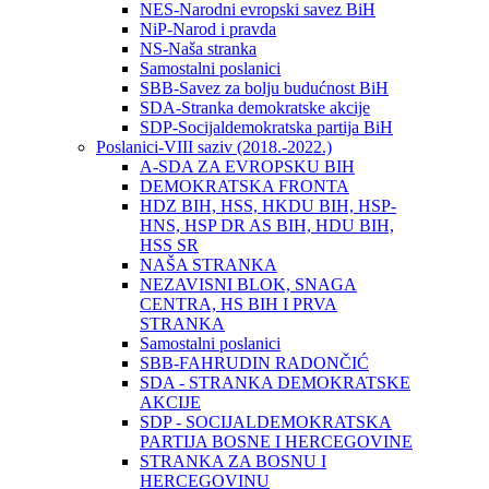
NES-Narodni evropski savez BiH
NiP-Narod i pravda
NS-Naša stranka
Samostalni poslanici
SBB-Savez za bolju budućnost BiH
SDA-Stranka demokratske akcije
SDP-Socijaldemokratska partija BiH
Poslanici-VIII saziv (2018.-2022.)
A-SDA ZA EVROPSKU BIH
DEMOKRATSKA FRONTA
HDZ BIH, HSS, HKDU BIH, HSP-
HNS, HSP DR AS BIH, HDU BIH,
HSS SR
NAŠA STRANKA
NEZAVISNI BLOK, SNAGA
CENTRA, HS BIH I PRVA
STRANKA
Samostalni poslanici
SBB-FAHRUDIN RADONČIĆ
SDA - STRANKA DEMOKRATSKE
AKCIJE
SDP - SOCIJALDEMOKRATSKA
PARTIJA BOSNE I HERCEGOVINE
STRANKA ZA BOSNU I
HERCEGOVINU