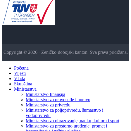
Copyright © 2026 - Zeničko-dobojski kanton. Sva prava pridržana.
Početna
Vijesti
Vlada
Skupština
Ministarstva
Ministarstvo finansija
Ministarstvo za pravosuđe i upravu
Ministarstvo za privredu
Ministarstvo za poljoprivredu, šumarstvo i
vodoprivredu
Ministarstvo za obrazovanje, nauku, kulturu i sport
Ministarstvo za prostorno uređenje, promet i