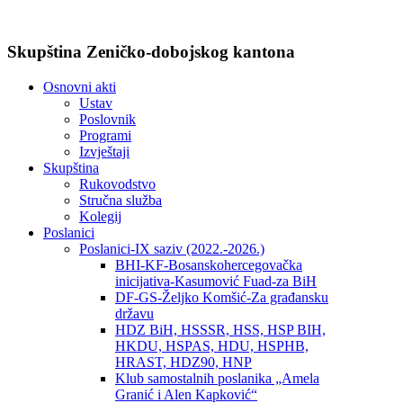
Skupština Zeničko-dobojskog kantona
Osnovni akti
Ustav
Poslovnik
Programi
Izvještaji
Skupština
Rukovodstvo
Stručna služba
Kolegij
Poslanici
Poslanici-IX saziv (2022.-2026.)
BHI-KF-Bosanskohercegovačka
inicijativa-Kasumović Fuad-za BiH
DF-GS-Željko Komšić-Za građansku
državu
HDZ BiH, HSSSR, HSS, HSP BIH,
HKDU, HSPAS, HDU, HSPHB,
HRAST, HDZ90, HNP
Klub samostalnih poslanika „Amela
Granić i Alen Kapković“