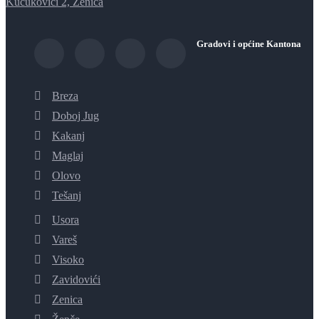
Kučukovići 2, Zenica
Gradovi i općine Kantona
Breza
Doboj Jug
Kakanj
Maglaj
Olovo
Tešanj
Usora
Vareš
Visoko
Zavidovići
Zenica