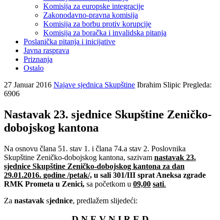
Komisija za europske integracije
Zakonodavno-pravna komisija
Komisija za borbu protiv korupcije
Komisija za boračka i invalidska pitanja
Poslanička pitanja i inicijative
Javna rasprava
Priznanja
Ostalo
27 Januar 2016
Najave sjednica Skupštine
Ibrahim Slipic
Pregleda:
6906
Nastavak 23. sjednice Skupštine Zeničko-
dobojskog kantona
Na osnovu člana 51. stav 1. i člana 74.a stav 2. Poslovnika
Skupštine Zeničko-dobojskog kantona, sazivam
nastavak 23.
sjednice Skupštine Zeničko-dobojskog kantona
za dan
29.01.2016. godine /petak/,
u sali 301/III sprat Aneksa zgrade
RMK Prometa u Zenici,
sa početkom u
09,00
sati
.
Za
nastavak
s
jednice
, predlažem slijedeći:
D N E V N I R E D