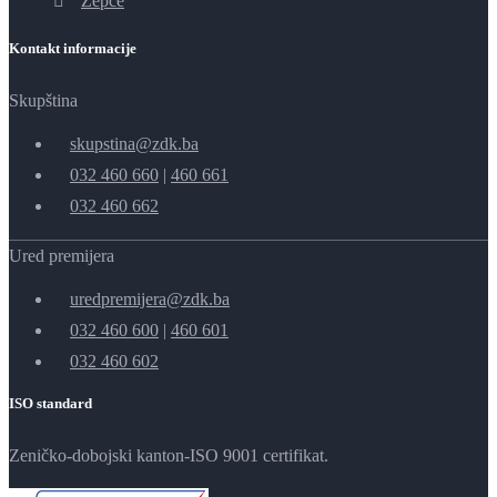
Žepče
Kontakt informacije
Skupština
skupstina@zdk.ba
032 460 660
|
460 661
032 460 662
Ured premijera
uredpremijera@zdk.ba
032 460 600
|
460 601
032 460 602
ISO standard
Zeničko-dobojski kanton-ISO 9001 certifikat.