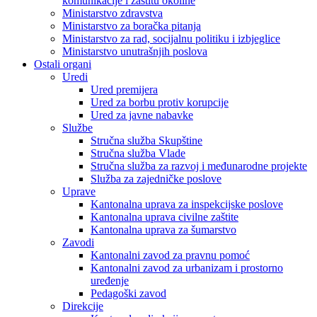
komunikacije i zaštitu okoline
Ministarstvo zdravstva
Ministarstvo za boračka pitanja
Ministarstvo za rad, socijalnu politiku i izbjeglice
Ministarstvo unutrašnjih poslova
Ostali organi
Uredi
Ured premijera
Ured za borbu protiv korupcije
Ured za javne nabavke
Službe
Stručna služba Skupštine
Stručna služba Vlade
Stručna služba za razvoj i međunarodne projekte
Služba za zajedničke poslove
Uprave
Kantonalna uprava za inspekcijske poslove
Kantonalna uprava civilne zaštite
Kantonalna uprava za šumarstvo
Zavodi
Kantonalni zavod za pravnu pomoć
Kantonalni zavod za urbanizam i prostorno
uređenje
Pedagoški zavod
Direkcije