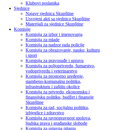
Klubovi poslanika
Sjednice
Najave sjednica Skupštine
Usvojeni akti sa sjednica Skupštine
Materijali za sjednice Skupštine
Komisije
Komisija za izbor i imenovanja
Komisija za mlade
Komisija za nadzor rada policije
Komisija za obrazovanje, nauku, kulturu
i sport
Komisija za pravosuđe i upravu
Komisija za poljoprivredu, šumarstvo,
vodoprivredu i veterinarstvo
Komisija za prostorno uređenje,
stambeno-komunalnu politiku,
infrastrukturu i zaštitu okolice
Komisija za privredu, ekonomsku i
finansijsku politiku, budžet i finansije
Skupštine
Komisija za rad, socijalnu politiku,
izbjeglice i zdravstvo
Komisija za ravnopravnost spolova,
ljudska prava i građanske slobode
Komisija za ustavna pitanja