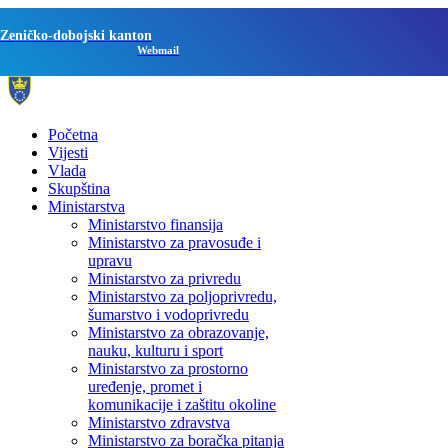
Zeničko-dobojski kanton
Webmail
Početna
Vijesti
Vlada
Skupština
Ministarstva
Ministarstvo finansija
Ministarstvo za pravosuđe i
upravu
Ministarstvo za privredu
Ministarstvo za poljoprivredu,
šumarstvo i vodoprivredu
Ministarstvo za obrazovanje,
nauku, kulturu i sport
Ministarstvo za prostorno
uređenje, promet i
komunikacije i zaštitu okoline
Ministarstvo zdravstva
Ministarstvo za boračka pitanja