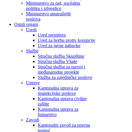
Ministarstvo za rad, socijalnu
politiku i izbjeglice
Ministarstvo unutrašnjih
poslova
Ostali organi
Uredi
Ured premijera
Ured za borbu protiv korupcije
Ured za javne nabavke
Službe
Stručna služba Skupštine
Stručna služba Vlade
Stručna služba za razvoj i
međunarodne projekte
Služba za zajedničke poslove
Uprave
Kantonalna uprava za
inspekcijske poslove
Kantonalna uprava civilne
zaštite
Kantonalna uprava za
šumarstvo
Zavodi
Kantonalni zavod za pravnu
pomoć