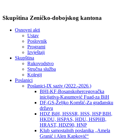
Skupština Zeničko-dobojskog kantona
Osnovni akti
Ustav
Poslovnik
Programi
Izvještaji
Skupština
Rukovodstvo
Stručna služba
Kolegij
Poslanici
Poslanici-IX saziv (2022.-2026.)
BHI-KF-Bosanskohercegovačka
inicijativa-Kasumović Fuad-za BiH
DF-GS-Željko Komšić-Za građansku
državu
HDZ BiH, HSSSR, HSS, HSP BIH,
HKDU, HSPAS, HDU, HSPHB,
HRAST, HDZ90, HNP
Klub samostalnih poslanika „Amela
Granić i Alen Kapković“