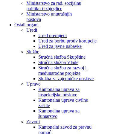
Ministarstvo za rad, socijalnu
politiku i izbjeglice
Ministarstvo unutrašnjih
poslova
Ostali organi
Uredi
Ured premijera
Ured za borbu protiv korupcije
Ured za javne nabavke
Službe
Stručna služba Skupštine
Stručna služba Vlade
Stručna služba za razvoj i
međunarodne projekte
Služba za zajedničke poslove
Uprave
Kantonalna uprava za
inspekcijske poslove
Kantonalna uprava civilne
zaštite
Kantonalna uprava za
šumarstvo
Zavodi
Kantonalni zavod za pravnu
pomoć