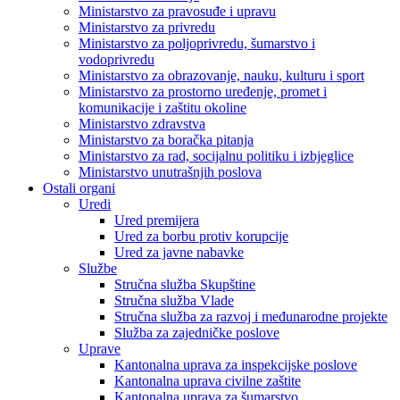
Ministarstvo za pravosuđe i upravu
Ministarstvo za privredu
Ministarstvo za poljoprivredu, šumarstvo i
vodoprivredu
Ministarstvo za obrazovanje, nauku, kulturu i sport
Ministarstvo za prostorno uređenje, promet i
komunikacije i zaštitu okoline
Ministarstvo zdravstva
Ministarstvo za boračka pitanja
Ministarstvo za rad, socijalnu politiku i izbjeglice
Ministarstvo unutrašnjih poslova
Ostali organi
Uredi
Ured premijera
Ured za borbu protiv korupcije
Ured za javne nabavke
Službe
Stručna služba Skupštine
Stručna služba Vlade
Stručna služba za razvoj i međunarodne projekte
Služba za zajedničke poslove
Uprave
Kantonalna uprava za inspekcijske poslove
Kantonalna uprava civilne zaštite
Kantonalna uprava za šumarstvo