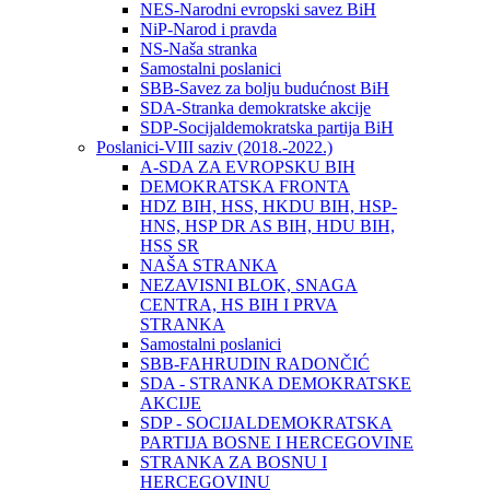
NES-Narodni evropski savez BiH
NiP-Narod i pravda
NS-Naša stranka
Samostalni poslanici
SBB-Savez za bolju budućnost BiH
SDA-Stranka demokratske akcije
SDP-Socijaldemokratska partija BiH
Poslanici-VIII saziv (2018.-2022.)
A-SDA ZA EVROPSKU BIH
DEMOKRATSKA FRONTA
HDZ BIH, HSS, HKDU BIH, HSP-
HNS, HSP DR AS BIH, HDU BIH,
HSS SR
NAŠA STRANKA
NEZAVISNI BLOK, SNAGA
CENTRA, HS BIH I PRVA
STRANKA
Samostalni poslanici
SBB-FAHRUDIN RADONČIĆ
SDA - STRANKA DEMOKRATSKE
AKCIJE
SDP - SOCIJALDEMOKRATSKA
PARTIJA BOSNE I HERCEGOVINE
STRANKA ZA BOSNU I
HERCEGOVINU