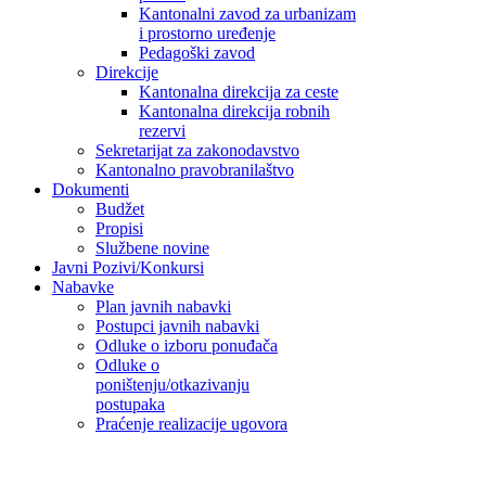
Kantonalni zavod za urbanizam
i prostorno uređenje
Pedagoški zavod
Direkcije
Kantonalna direkcija za ceste
Kantonalna direkcija robnih
rezervi
Sekretarijat za zakonodavstvo
Kantonalno pravobranilaštvo
Dokumenti
Budžet
Propisi
Službene novine
Javni Pozivi/Konkursi
Nabavke
Plan javnih nabavki
Postupci javnih nabavki
Odluke o izboru ponuđača
Odluke o
poništenju/otkazivanju
postupaka
Praćenje realizacije ugovora