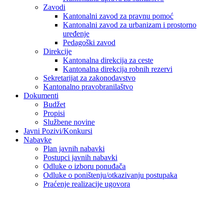
Zavodi
Kantonalni zavod za pravnu pomoć
Kantonalni zavod za urbanizam i prostorno
uređenje
Pedagoški zavod
Direkcije
Kantonalna direkcija za ceste
Kantonalna direkcija robnih rezervi
Sekretarijat za zakonodavstvo
Kantonalno pravobranilaštvo
Dokumenti
Budžet
Propisi
Službene novine
Javni Pozivi/Konkursi
Nabavke
Plan javnih nabavki
Postupci javnih nabavki
Odluke o izboru ponuđača
Odluke o poništenju/otkazivanju postupaka
Praćenje realizacije ugovora