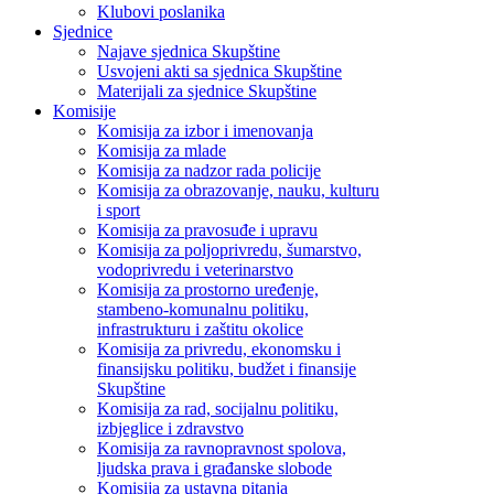
Klubovi poslanika
Sjednice
Najave sjednica Skupštine
Usvojeni akti sa sjednica Skupštine
Materijali za sjednice Skupštine
Komisije
Komisija za izbor i imenovanja
Komisija za mlade
Komisija za nadzor rada policije
Komisija za obrazovanje, nauku, kulturu
i sport
Komisija za pravosuđe i upravu
Komisija za poljoprivredu, šumarstvo,
vodoprivredu i veterinarstvo
Komisija za prostorno uređenje,
stambeno-komunalnu politiku,
infrastrukturu i zaštitu okolice
Komisija za privredu, ekonomsku i
finansijsku politiku, budžet i finansije
Skupštine
Komisija za rad, socijalnu politiku,
izbjeglice i zdravstvo
Komisija za ravnopravnost spolova,
ljudska prava i građanske slobode
Komisija za ustavna pitanja