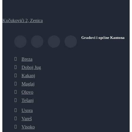
Kučukovići 2, Zenica
Gradovi i općine Kantona
Breza
Doboj Jug
Kakanj
Maglaj
Olovo
Tešanj
Usora
Vareš
Visoko