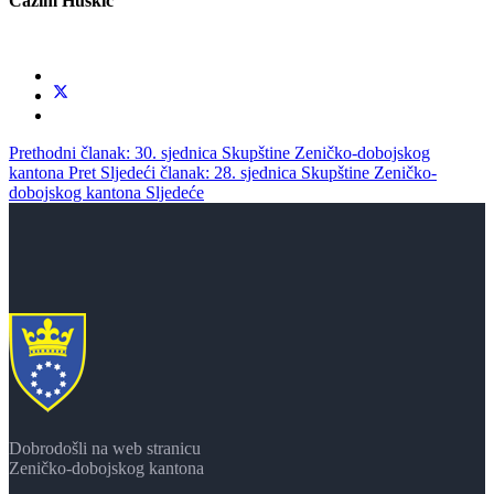
Ćazim Huskić
Prethodni članak: 30. sjednica Skupštine Zeničko-dobojskog
kantona
Pret
Sljedeći članak: 28. sjednica Skupštine Zeničko-
dobojskog kantona
Sljedeće
Dobrodošli na web stranicu
Zeničko-dobojskog kantona