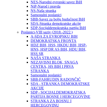
NES-Narodni evropski savez BiH
NiP-Narod i pravda
NS-Naša stranka
Samostalni poslanici
SBB-Savez za bolju budućnost BiH
SDA-Stranka demokratske akcije
SDP-Socijaldemokratska partija BiH
Poslanici-VIII saziv (2018.-2022.)
A-SDA ZA EVROPSKU BIH
DEMOKRATSKA FRONTA
HDZ BIH, HSS, HKDU BIH, HSP-
HNS, HSP DR AS BIH, HDU BIH,
HSS SR
NAŠA STRANKA
NEZAVISNI BLOK, SNAGA
CENTRA, HS BIH I PRVA
STRANKA
Samostalni poslanici
SBB-FAHRUDIN RADONČIĆ
SDA - STRANKA DEMOKRATSKE
AKCIJE
SDP - SOCIJALDEMOKRATSKA
PARTIJA BOSNE I HERCEGOVINE
STRANKA ZA BOSNU I
HERCEGOVINU