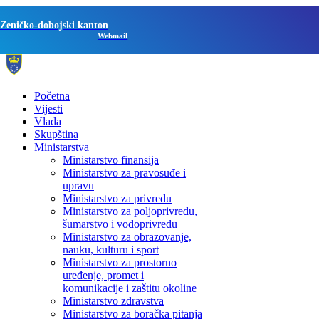
Zeničko-dobojski kanton
Webmail
Početna
Vijesti
Vlada
Skupština
Ministarstva
Ministarstvo finansija
Ministarstvo za pravosuđe i
upravu
Ministarstvo za privredu
Ministarstvo za poljoprivredu,
šumarstvo i vodoprivredu
Ministarstvo za obrazovanje,
nauku, kulturu i sport
Ministarstvo za prostorno
uređenje, promet i
komunikacije i zaštitu okoline
Ministarstvo zdravstva
Ministarstvo za boračka pitanja