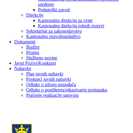
uređenje
Pedagoški zavod
Direkcije
Kantonalna direkcija za ceste
Kantonalna direkcija robnih rezervi
Sekretarijat za zakonodavstvo
Kantonalno pravobranilaštvo
Dokumenti
Budžet
Propisi
Službene novine
Javni Pozivi/Konkursi
Nabavke
Plan javnih nabavki
Postupci javnih nabavki
Odluke o izboru ponuđača
Odluke o poništenju/otkazivanju postupaka
Praćenje realizacije ugovora