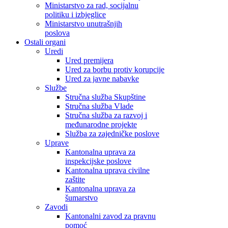
Ministarstvo za rad, socijalnu
politiku i izbjeglice
Ministarstvo unutrašnjih
poslova
Ostali organi
Uredi
Ured premijera
Ured za borbu protiv korupcije
Ured za javne nabavke
Službe
Stručna služba Skupštine
Stručna služba Vlade
Stručna služba za razvoj i
međunarodne projekte
Služba za zajedničke poslove
Uprave
Kantonalna uprava za
inspekcijske poslove
Kantonalna uprava civilne
zaštite
Kantonalna uprava za
šumarstvo
Zavodi
Kantonalni zavod za pravnu
pomoć