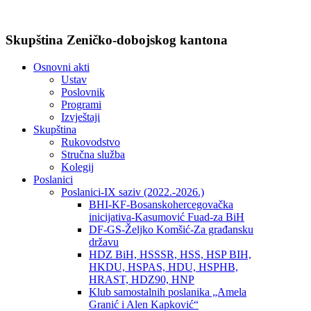
Skupština Zeničko-dobojskog kantona
Osnovni akti
Ustav
Poslovnik
Programi
Izvještaji
Skupština
Rukovodstvo
Stručna služba
Kolegij
Poslanici
Poslanici-IX saziv (2022.-2026.)
BHI-KF-Bosanskohercegovačka
inicijativa-Kasumović Fuad-za BiH
DF-GS-Željko Komšić-Za građansku
državu
HDZ BiH, HSSSR, HSS, HSP BIH,
HKDU, HSPAS, HDU, HSPHB,
HRAST, HDZ90, HNP
Klub samostalnih poslanika „Amela
Granić i Alen Kapković“