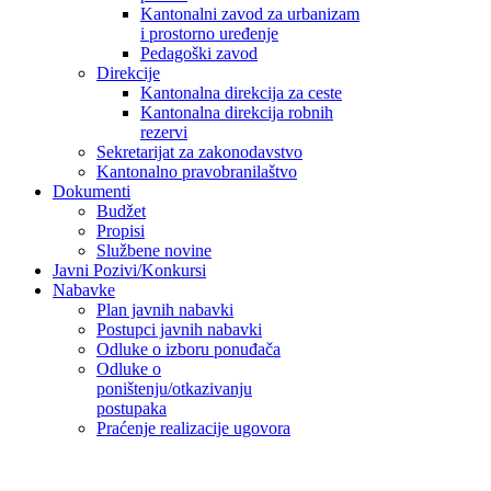
Kantonalni zavod za urbanizam
i prostorno uređenje
Pedagoški zavod
Direkcije
Kantonalna direkcija za ceste
Kantonalna direkcija robnih
rezervi
Sekretarijat za zakonodavstvo
Kantonalno pravobranilaštvo
Dokumenti
Budžet
Propisi
Službene novine
Javni Pozivi/Konkursi
Nabavke
Plan javnih nabavki
Postupci javnih nabavki
Odluke o izboru ponuđača
Odluke o
poništenju/otkazivanju
postupaka
Praćenje realizacije ugovora