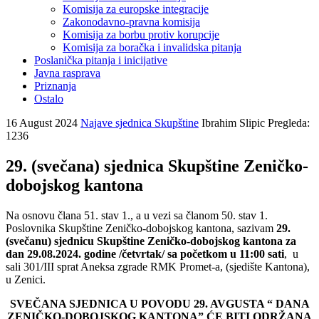
Komisija za europske integracije
Zakonodavno-pravna komisija
Komisija za borbu protiv korupcije
Komisija za boračka i invalidska pitanja
Poslanička pitanja i inicijative
Javna rasprava
Priznanja
Ostalo
16 August 2024
Najave sjednica Skupštine
Ibrahim Slipic
Pregleda:
1236
29. (svečana) sjednica Skupštine Zeničko-
dobojskog kantona
Na osnovu člana 51. stav 1., a u vezi sa članom 50. stav 1.
Poslovnika Skupštine Zeničko-dobojskog kantona, sazivam
29.
(svečanu) sjednicu Skupštine Zeničko-dobojskog kantona za
dan 29.08.2024. godine /četvrtak/ sa početkom u 11:00 sati
, u
sali 301/III sprat Aneksa zgrade RMK Promet-a, (sjedište Kantona),
u Zenici.
SVEČANA SJEDNICA U POVODU 29. AVGUSTA “ DANA
ZENIČKO-DOBOJSKOG KANTONA” ĆE BITI ODRŽANA