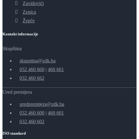
Zavidovići
Zenica
Žepče
Kontakt informacije
Skupština
skupstina@zdk.ba
032 460 660
|
460 661
032 460 662
Ured premijera
uredpremijera@zdk.ba
032 460 600
|
460 601
032 460 602
ISO standard