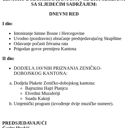
SA SLJEDEĆIM SADRŽAJEM:
DNEVNI RED
I dio:
Intoniranje himne Bosne i Hercegovine
Uvodno (pozdravno) obraćanje predsjedavajućeg Skupštine
Odavanje počasti žrtvama rata
Prigodan govor premijera Kantona
II dio:
DODJELA JAVNIH PRIZNANJA ZENIČKO-
DOBOJSKOG KANTONA:
Dodjela Plakete Zeničko-dobojskog kantona:
Bajruzinu Hajri Planjcu
Elvedini Muzaferiji
Suadu Kaknji
Umjetnički program (izvođenje dvije muzičke numere).
PREDSJEDAVAJUĆI