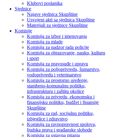
Klubovi poslanika
Sjednice
Najave sjednica Skupštine
Usvojeni akti sa sjednica Skupštine
Materijali za sjednice Skupštine
Komisije
Komisija za izbor i imenovanja
Komisija za mlade
Komisija za nadzor rada policije
Komisija za obrazovanje, nauku, kulturu
i sport
Komisija za pravosuđe i upravu
Komisija za poljoprivredu, šumarstvo,
vodoprivredu i veterinarstvo
Komisija za prostorno uređenje,
stambeno-komunalnu politiku,
infrastrukturu i zaštitu okolice
Komisija za privredu, ekonomsku i
finansijsku politiku, budžet i finansije
Skupštine
Komisija za rad, socijalnu politiku,
izbjeglice i zdravstvo
Komisija za ravnopravnost spolova,
ljudska prava i građanske slobode
Komisija za ustavna pitanja