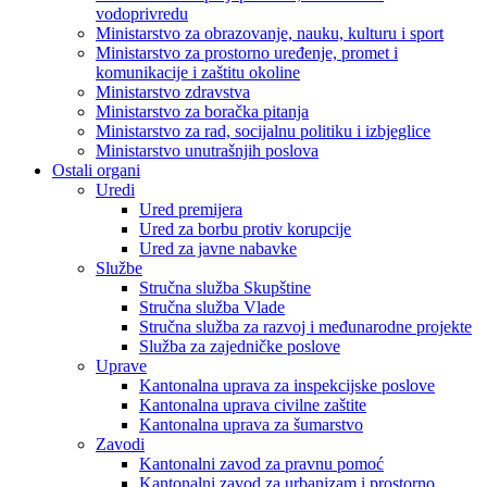
vodoprivredu
Ministarstvo za obrazovanje, nauku, kulturu i sport
Ministarstvo za prostorno uređenje, promet i
komunikacije i zaštitu okoline
Ministarstvo zdravstva
Ministarstvo za boračka pitanja
Ministarstvo za rad, socijalnu politiku i izbjeglice
Ministarstvo unutrašnjih poslova
Ostali organi
Uredi
Ured premijera
Ured za borbu protiv korupcije
Ured za javne nabavke
Službe
Stručna služba Skupštine
Stručna služba Vlade
Stručna služba za razvoj i međunarodne projekte
Služba za zajedničke poslove
Uprave
Kantonalna uprava za inspekcijske poslove
Kantonalna uprava civilne zaštite
Kantonalna uprava za šumarstvo
Zavodi
Kantonalni zavod za pravnu pomoć
Kantonalni zavod za urbanizam i prostorno