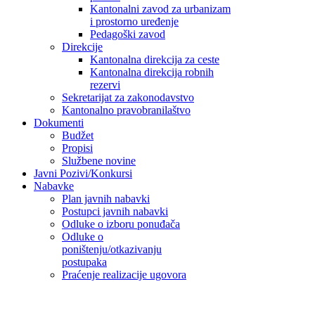
Kantonalni zavod za urbanizam
i prostorno uređenje
Pedagoški zavod
Direkcije
Kantonalna direkcija za ceste
Kantonalna direkcija robnih
rezervi
Sekretarijat za zakonodavstvo
Kantonalno pravobranilaštvo
Dokumenti
Budžet
Propisi
Službene novine
Javni Pozivi/Konkursi
Nabavke
Plan javnih nabavki
Postupci javnih nabavki
Odluke o izboru ponuđača
Odluke o
poništenju/otkazivanju
postupaka
Praćenje realizacije ugovora