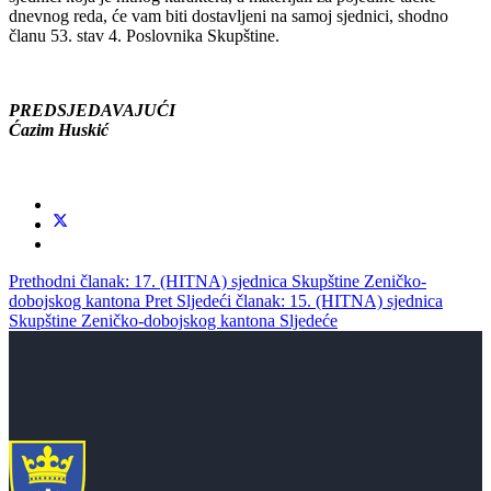
dnevnog reda, će vam biti dostavljeni na samoj sjednici, shodno
članu 53. stav 4. Poslovnika Skupštine.
PREDSJEDAVAJUĆI
Ćazim Huskić
Prethodni članak: 17. (HITNA) sjednica Skupštine Zeničko-
dobojskog kantona
Pret
Sljedeći članak: 15. (HITNA) sjednica
Skupštine Zeničko-dobojskog kantona
Sljedeće