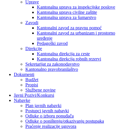
Uprave
Kantonalna uprava za inspekcijske poslove
Kantonalna uprava civilne zaštite
Kantonalna uprava za šumarstvo
Zavodi
Kantonalni zavod za pravnu pomoć
Kantonalni zavod za urbanizam i prostorno
uređenje
Pedagoški zavod
Direkcije
Kantonalna direkcija za ceste
Kantonalna direkcija robnih rezervi
Sekretarijat za zakonodavstvo
Kantonalno pravobranilaštvo
Dokumenti
Budžet
Propisi
Službene novine
Javni Pozivi/Konkursi
Nabavke
Plan javnih nabavki
Postupci javnih nabavki
Odluke o izboru ponuđača
Odluke o poništenju/otkazivanju postupaka
Praćenje realizacije ugovora