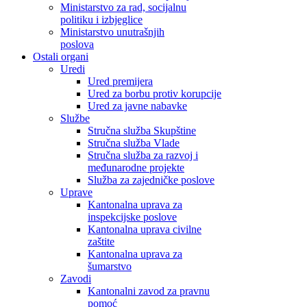
Ministarstvo za rad, socijalnu
politiku i izbjeglice
Ministarstvo unutrašnjih
poslova
Ostali organi
Uredi
Ured premijera
Ured za borbu protiv korupcije
Ured za javne nabavke
Službe
Stručna služba Skupštine
Stručna služba Vlade
Stručna služba za razvoj i
međunarodne projekte
Služba za zajedničke poslove
Uprave
Kantonalna uprava za
inspekcijske poslove
Kantonalna uprava civilne
zaštite
Kantonalna uprava za
šumarstvo
Zavodi
Kantonalni zavod za pravnu
pomoć