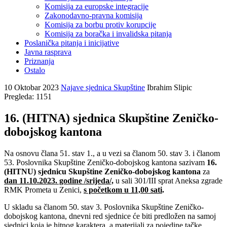
Komisija za europske integracije
Zakonodavno-pravna komisija
Komisija za borbu protiv korupcije
Komisija za boračka i invalidska pitanja
Poslanička pitanja i inicijative
Javna rasprava
Priznanja
Ostalo
10 Oktobar 2023
Najave sjednica Skupštine
Ibrahim Slipic
Pregleda: 1151
16. (HITNA) sjednica Skupštine Zeničko-
dobojskog kantona
Na osnovu člana 51. stav 1., a u vezi sa članom 50. stav 3. i članom
53. Poslovnika Skupštine Zeničko-dobojskog kantona sazivam
16.
(HITNU) sjednicu Skupštine Zeničko-dobojskog kantona
za
dan 11.10.2023. godine /srijeda/,
u sali 301/III sprat Aneksa zgrade
RMK Prometa u Zenici,
s početkom u 11,00 sati
.
U skladu sa članom 50. stav 3. Poslovnika Skupštine Zeničko-
dobojskog kantona, dnevni red sjednice će biti predložen na samoj
sjednici koja je hitnog karaktera, a materijali za pojedine tačke