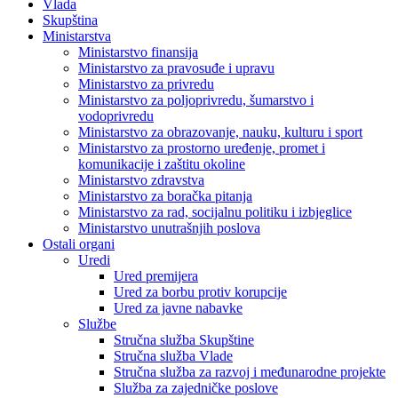
Vlada
Skupština
Ministarstva
Ministarstvo finansija
Ministarstvo za pravosuđe i upravu
Ministarstvo za privredu
Ministarstvo za poljoprivredu, šumarstvo i
vodoprivredu
Ministarstvo za obrazovanje, nauku, kulturu i sport
Ministarstvo za prostorno uređenje, promet i
komunikacije i zaštitu okoline
Ministarstvo zdravstva
Ministarstvo za boračka pitanja
Ministarstvo za rad, socijalnu politiku i izbjeglice
Ministarstvo unutrašnjih poslova
Ostali organi
Uredi
Ured premijera
Ured za borbu protiv korupcije
Ured za javne nabavke
Službe
Stručna služba Skupštine
Stručna služba Vlade
Stručna služba za razvoj i međunarodne projekte
Služba za zajedničke poslove