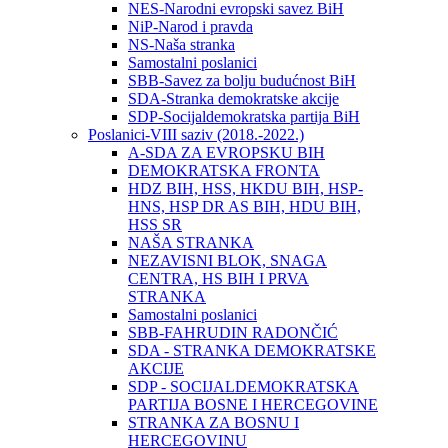
NES-Narodni evropski savez BiH
NiP-Narod i pravda
NS-Naša stranka
Samostalni poslanici
SBB-Savez za bolju budućnost BiH
SDA-Stranka demokratske akcije
SDP-Socijaldemokratska partija BiH
Poslanici-VIII saziv (2018.-2022.)
A-SDA ZA EVROPSKU BIH
DEMOKRATSKA FRONTA
HDZ BIH, HSS, HKDU BIH, HSP-
HNS, HSP DR AS BIH, HDU BIH,
HSS SR
NAŠA STRANKA
NEZAVISNI BLOK, SNAGA
CENTRA, HS BIH I PRVA
STRANKA
Samostalni poslanici
SBB-FAHRUDIN RADONČIĆ
SDA - STRANKA DEMOKRATSKE
AKCIJE
SDP - SOCIJALDEMOKRATSKA
PARTIJA BOSNE I HERCEGOVINE
STRANKA ZA BOSNU I
HERCEGOVINU