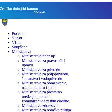
Zeničko-dobojski kanton
Webmail
Početna
Vijesti
Vlada
Skupština
Ministarstva
Ministarstvo finansija
Ministarstvo za pravosuđe i
upravu
Ministarstvo za privredu
Ministarstvo za poljoprivredu,
šumarstvo i vodoprivredu
Ministarstvo za obrazovanje,
nauku, kulturu i sport
Ministarstvo za prostorno
uređenje, promet i
komunikacije i zaštitu okoline
Ministarstvo zdravstva
Ministarstvo za boračka pitanja