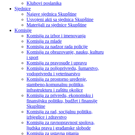
Klubovi poslanika
Sjednice
Najave sjednica Skupštine
Usvojeni akti sa sjednica Skupštine
Materijali za sjednice Skupštine
Komisije
Komisija za izbor i imenovanja
Komisija za mlade
Komisija za nadzor rada policije
Komisija za obrazovanje, nauku, kulturu
i sport
Komisija za pravosuđe i upravu
Komisija za poljoprivredu, šumarstvo,
vodoprivredu i veterinarstvo
Komisija za prostorno uređenje,
stambeno-komunalnu politiku,
infrastrukturu i zaštitu okolice
Komisija za privredu, ekonomsku i
finansijsku politiku, budžet i finansije
Skupštine
Komisija za rad, socijalnu politiku,
izbjeglice i zdravstvo
Komisija za ravnopravnost spolova,
ljudska prava i građanske slobode
Komisija za ustavna pitanja