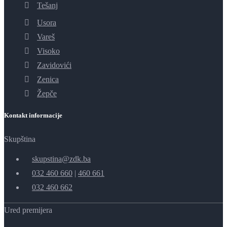
Tešanj
Usora
Vareš
Visoko
Zavidovići
Zenica
Žepče
Kontakt informacije
Skupština
skupstina@zdk.ba
032 460 660
|
460 661
032 460 662
Ured premijera