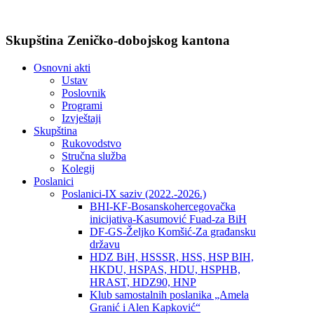
Skupština Zeničko-dobojskog kantona
Osnovni akti
Ustav
Poslovnik
Programi
Izvještaji
Skupština
Rukovodstvo
Stručna služba
Kolegij
Poslanici
Poslanici-IX saziv (2022.-2026.)
BHI-KF-Bosanskohercegovačka
inicijativa-Kasumović Fuad-za BiH
DF-GS-Željko Komšić-Za građansku
državu
HDZ BiH, HSSSR, HSS, HSP BIH,
HKDU, HSPAS, HDU, HSPHB,
HRAST, HDZ90, HNP
Klub samostalnih poslanika „Amela
Granić i Alen Kapković“