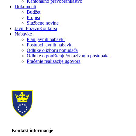
Kantonalno pravobranilaštvo
Dokumenti
Budžet
Propisi
Službene novine
Javni Pozivi/Konkursi
Nabavke
Plan javnih nabavki
Postupci javnih nabavki
Odluke o izboru ponuđača
Odluke o poništenju/otkazivanju postupaka
Praćenje realizacije ugovora
Kontakt informacije