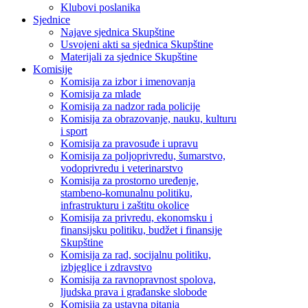
Klubovi poslanika
Sjednice
Najave sjednica Skupštine
Usvojeni akti sa sjednica Skupštine
Materijali za sjednice Skupštine
Komisije
Komisija za izbor i imenovanja
Komisija za mlade
Komisija za nadzor rada policije
Komisija za obrazovanje, nauku, kulturu
i sport
Komisija za pravosuđe i upravu
Komisija za poljoprivredu, šumarstvo,
vodoprivredu i veterinarstvo
Komisija za prostorno uređenje,
stambeno-komunalnu politiku,
infrastrukturu i zaštitu okolice
Komisija za privredu, ekonomsku i
finansijsku politiku, budžet i finansije
Skupštine
Komisija za rad, socijalnu politiku,
izbjeglice i zdravstvo
Komisija za ravnopravnost spolova,
ljudska prava i građanske slobode
Komisija za ustavna pitanja