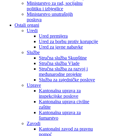
Ministarstvo za rad, socijalnu
politiku i izbjeglice
Ministarstvo unutrašnjih
poslova
Ostali organi
Uredi
Ured premijera
Ured za borbu protiv korupcije
Ured za javne nabavke
Službe
Stručna služba Skupštine
Stručna služba Vlade
Stručna služba za razvoj i
međunarodne projekte
Služba za zajedničke poslove
Uprave
Kantonalna uprava za
inspekcijske poslove
Kantonalna uprava civilne
zaštite
Kantonalna uprava za
šumarstvo
Zavodi
Kantonalni zavod za pravnu
pomoć