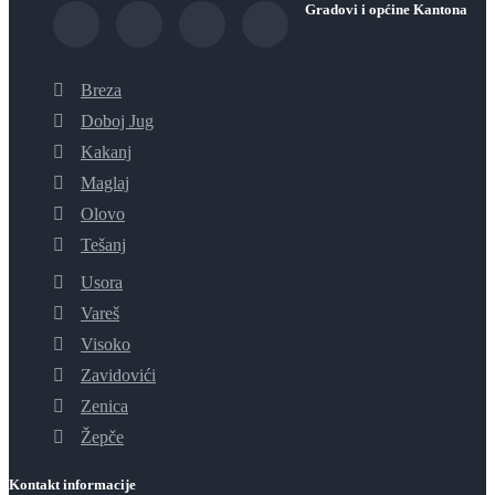
Gradovi i općine Kantona
Breza
Doboj Jug
Kakanj
Maglaj
Olovo
Tešanj
Usora
Vareš
Visoko
Zavidovići
Zenica
Žepče
Kontakt informacije