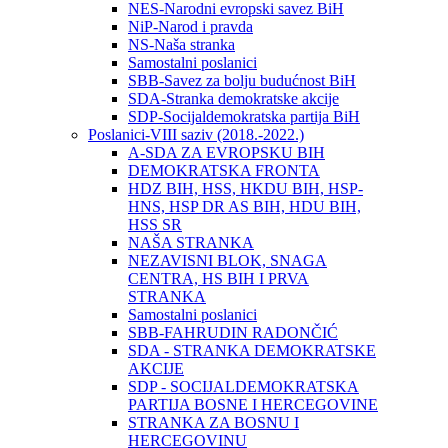
NES-Narodni evropski savez BiH
NiP-Narod i pravda
NS-Naša stranka
Samostalni poslanici
SBB-Savez za bolju budućnost BiH
SDA-Stranka demokratske akcije
SDP-Socijaldemokratska partija BiH
Poslanici-VIII saziv (2018.-2022.)
A-SDA ZA EVROPSKU BIH
DEMOKRATSKA FRONTA
HDZ BIH, HSS, HKDU BIH, HSP-
HNS, HSP DR AS BIH, HDU BIH,
HSS SR
NAŠA STRANKA
NEZAVISNI BLOK, SNAGA
CENTRA, HS BIH I PRVA
STRANKA
Samostalni poslanici
SBB-FAHRUDIN RADONČIĆ
SDA - STRANKA DEMOKRATSKE
AKCIJE
SDP - SOCIJALDEMOKRATSKA
PARTIJA BOSNE I HERCEGOVINE
STRANKA ZA BOSNU I
HERCEGOVINU