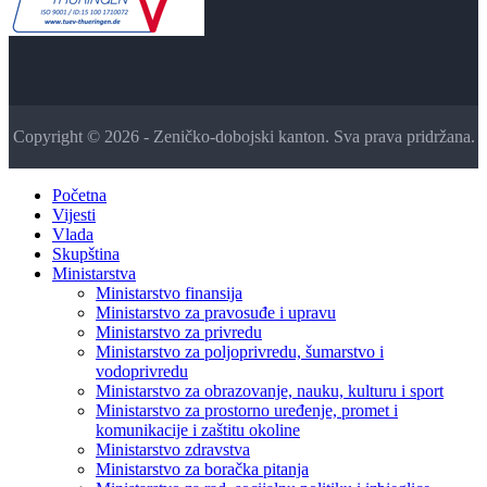
Copyright © 2026 - Zeničko-dobojski kanton. Sva prava pridržana.
Početna
Vijesti
Vlada
Skupština
Ministarstva
Ministarstvo finansija
Ministarstvo za pravosuđe i upravu
Ministarstvo za privredu
Ministarstvo za poljoprivredu, šumarstvo i
vodoprivredu
Ministarstvo za obrazovanje, nauku, kulturu i sport
Ministarstvo za prostorno uređenje, promet i
komunikacije i zaštitu okoline
Ministarstvo zdravstva
Ministarstvo za boračka pitanja