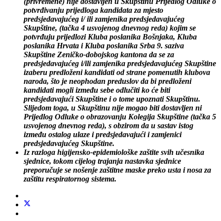
(privremene) nije dostavljen u Skupštinu Prijedlog Odluke
o
potvrđivanju
prijedloga kandidata za mjesto
predsjedavajućeg i/ ili zamjenika predsjedavajućeg
Skupštine, (tačka 4 usvojenog dnevnog reda) kojim se
p
otvrđuju
prijedlozi Kluba poslanika Bošnjaka, Kluba
poslanika Hrvata i Kluba poslanika Srba 9. saziva
Skupštine Zeničko-dobojskog kantona da se za
predsjedavajućeg i/ili zamjenika predsjedavajućeg Skupštine
izaberu predloženi kandidati od strane pomenutih klubova
naroda, što je neophodan preduslov da bi predloženi
kandidati mogli između
sebe odlučiti ko će biti
predsjedavajući Skupštine i o tome upoznati Skupštinu.
Slijedom toga, u Skupštinu nije mogao biti dostavljen ni
Prijedlog Odluke o obrazovanju Kolegija Skupštine (tačka 5
usvojenog dnevnog reda), s obzirom da u sastav istog
između ostalog ulaze i predsjedavajući i zamjenici
predsjedavajućeg Skupštine.
Iz razloga higijensko-epidemiološke zaštite svih učesnika
sjednice, tokom cijelog trajanja nastavka sjednice
preporučuje se nošenje zaštitne maske preko usta i nosa za
zaštitu respiratornog sistema.