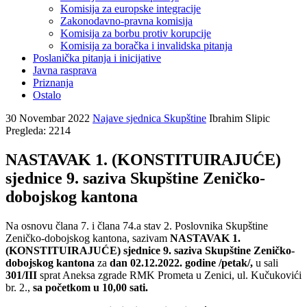
Komisija za europske integracije
Zakonodavno-pravna komisija
Komisija za borbu protiv korupcije
Komisija za boračka i invalidska pitanja
Poslanička pitanja i inicijative
Javna rasprava
Priznanja
Ostalo
30 Novembar 2022
Najave sjednica Skupštine
Ibrahim Slipic
Pregleda: 2214
NASTAVAK 1. (KONSTITUIRAJUĆE)
sjednice 9. saziva Skupštine Zeničko-
dobojskog kantona
Na osnovu člana 7. i člana 74.a stav 2. Poslovnika Skupštine
Zeničko-dobojskog kantona, sazivam
NASTAVAK 1.
(KONSTITUIRAJUĆE) sjednice 9. saziva Skupštine Zeničko-
dobojskog kantona
za
dan 02.12.2022. godine /petak/,
u sali
301/III
sprat Aneksa zgrade RMK Prometa u Zenici, ul. Kučukovići
br. 2.,
sa početkom u 10,00 sati.