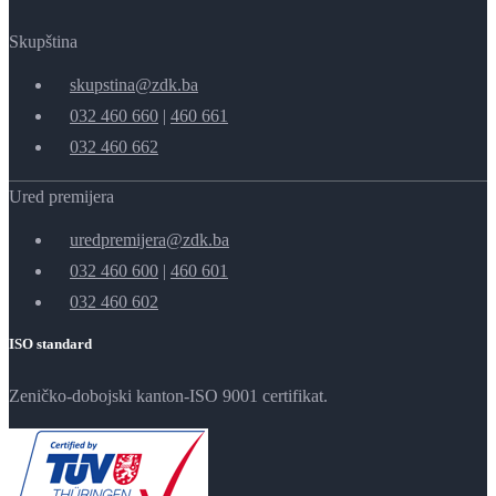
Skupština
skupstina@zdk.ba
032 460 660
|
460 661
032 460 662
Ured premijera
uredpremijera@zdk.ba
032 460 600
|
460 601
032 460 602
ISO standard
Zeničko-dobojski kanton-ISO 9001 certifikat.