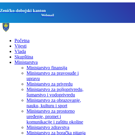
Zeničko-dobojski kanton
Webmail
Početna
Vijesti
Vlada
Skupština
Ministarstva
Ministarstvo finansija
Ministarstvo za pravosuđe i
upravu
Ministarstvo za privredu
Ministarstvo za poljoprivredu,
šumarstvo i vodoprivredu
Ministarstvo za obrazovanje,
nauku, kulturu i sport
Ministarstvo za prostorno
uređenje, promet i
komunikacije i zaštitu okoline
Ministarstvo zdravstva
Ministarstvo za boračka pitanja