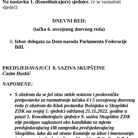
Na
nastavku
1. (Konstituirajuće) sjednice
, će se razmatrati
sljedeći:
DNEVNI RED:
(tačka 6. usvojenog dnevnog reda)
Izbor delegata za Dom naroda Parlamenta Federacije
BiH.
PREDSJEDAVAJUĆI 8. SAZIVA SKUPŠTINE
Ćazim Huskić
NAPOMENE:
S obzirom da se još nisu stekle ustavne i poslovničke
pretpostavke za razmatranje tačaka 4 i 5 usvojenog dnevnog
reda (s obzirom da Klub poslanika Bošnjaka u Skupštini
ZDK na svojoj 1. sjednici održanoj 21.11.2022. godine u
pauzi 1. Konstituirajuće sjednice 9. saziva Skupštine ZDK
nije
postigao saglasnost oko kandidata za mjesto
predsjedavajućeg i/ili zamjenika predsjedavajućeg
Skupštine, tako da
od strane Komisije za izbor i imenovanja