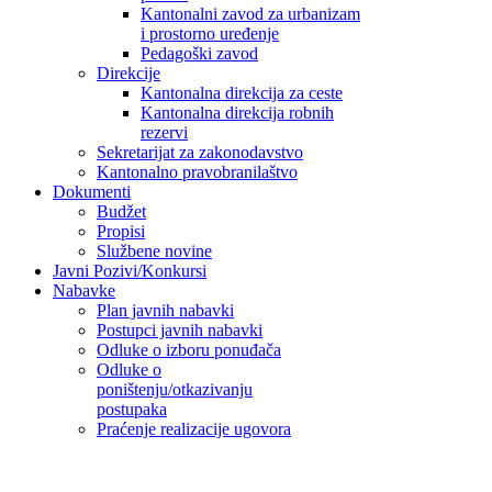
Kantonalni zavod za urbanizam
i prostorno uređenje
Pedagoški zavod
Direkcije
Kantonalna direkcija za ceste
Kantonalna direkcija robnih
rezervi
Sekretarijat za zakonodavstvo
Kantonalno pravobranilaštvo
Dokumenti
Budžet
Propisi
Službene novine
Javni Pozivi/Konkursi
Nabavke
Plan javnih nabavki
Postupci javnih nabavki
Odluke o izboru ponuđača
Odluke o
poništenju/otkazivanju
postupaka
Praćenje realizacije ugovora