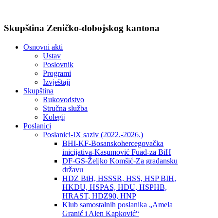
Skupština Zeničko-dobojskog kantona
Osnovni akti
Ustav
Poslovnik
Programi
Izvještaji
Skupština
Rukovodstvo
Stručna služba
Kolegij
Poslanici
Poslanici-IX saziv (2022.-2026.)
BHI-KF-Bosanskohercegovačka
inicijativa-Kasumović Fuad-za BiH
DF-GS-Željko Komšić-Za građansku
državu
HDZ BiH, HSSSR, HSS, HSP BIH,
HKDU, HSPAS, HDU, HSPHB,
HRAST, HDZ90, HNP
Klub samostalnih poslanika „Amela
Granić i Alen Kapković“