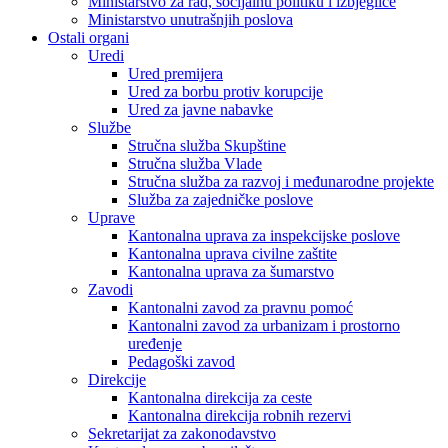
Ministarstvo za rad, socijalnu politiku i izbjeglice
Ministarstvo unutrašnjih poslova
Ostali organi
Uredi
Ured premijera
Ured za borbu protiv korupcije
Ured za javne nabavke
Službe
Stručna služba Skupštine
Stručna služba Vlade
Stručna služba za razvoj i međunarodne projekte
Služba za zajedničke poslove
Uprave
Kantonalna uprava za inspekcijske poslove
Kantonalna uprava civilne zaštite
Kantonalna uprava za šumarstvo
Zavodi
Kantonalni zavod za pravnu pomoć
Kantonalni zavod za urbanizam i prostorno
uređenje
Pedagoški zavod
Direkcije
Kantonalna direkcija za ceste
Kantonalna direkcija robnih rezervi
Sekretarijat za zakonodavstvo