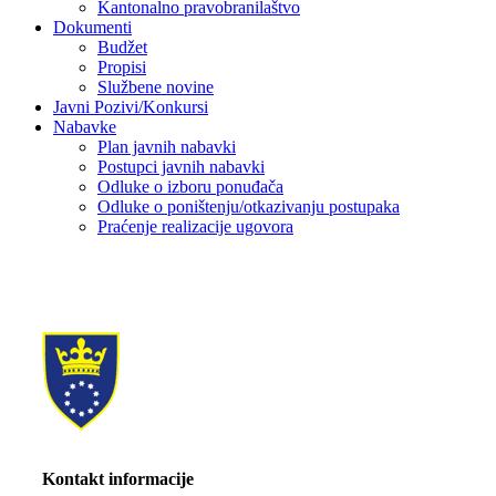
Kantonalno pravobranilaštvo
Dokumenti
Budžet
Propisi
Službene novine
Javni Pozivi/Konkursi
Nabavke
Plan javnih nabavki
Postupci javnih nabavki
Odluke o izboru ponuđača
Odluke o poništenju/otkazivanju postupaka
Praćenje realizacije ugovora
Kontakt informacije