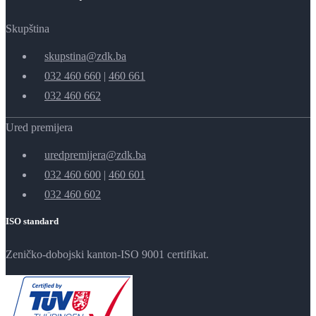
Skupština
skupstina@zdk.ba
032 460 660
|
460 661
032 460 662
Ured premijera
uredpremijera@zdk.ba
032 460 600
|
460 601
032 460 602
ISO standard
Zeničko-dobojski kanton-ISO 9001 certifikat.