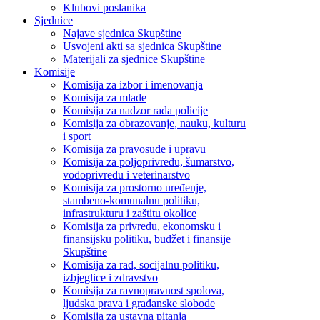
Klubovi poslanika
Sjednice
Najave sjednica Skupštine
Usvojeni akti sa sjednica Skupštine
Materijali za sjednice Skupštine
Komisije
Komisija za izbor i imenovanja
Komisija za mlade
Komisija za nadzor rada policije
Komisija za obrazovanje, nauku, kulturu
i sport
Komisija za pravosuđe i upravu
Komisija za poljoprivredu, šumarstvo,
vodoprivredu i veterinarstvo
Komisija za prostorno uređenje,
stambeno-komunalnu politiku,
infrastrukturu i zaštitu okolice
Komisija za privredu, ekonomsku i
finansijsku politiku, budžet i finansije
Skupštine
Komisija za rad, socijalnu politiku,
izbjeglice i zdravstvo
Komisija za ravnopravnost spolova,
ljudska prava i građanske slobode
Komisija za ustavna pitanja