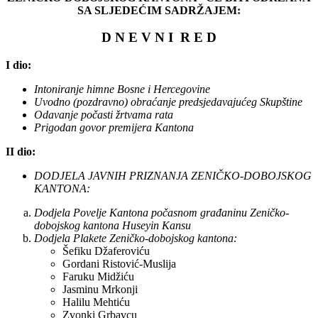
SA SLJEDEĆIM SADRŽAJEM:
D N E V N I R E D
I dio:
Intoniranje himne Bosne i Hercegovine
Uvodno (pozdravno) obraćanje predsjedavajućeg Skupštine
Odavanje počasti žrtvama rata
Prigodan govor premijera Kantona
II dio:
DODJELA JAVNIH PRIZNANJA ZENIČKO-DOBOJSKOG
KANTONA:
Dodjela Povelje Kantona počasnom građaninu Zeničko-
dobojskog kantona Huseyin Kansu
Dodjela Plakete Zeničko-dobojskog kantona:
Šefiku Džaferoviću
Gordani Ristović-Muslija
Faruku Midžiću
Jasminu Mrkonji
Halilu Mehtiću
Zvonki Grbavcu