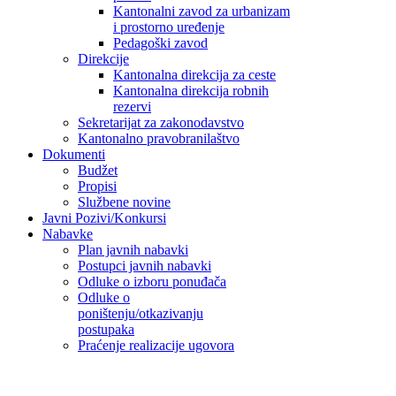
Kantonalni zavod za urbanizam
i prostorno uređenje
Pedagoški zavod
Direkcije
Kantonalna direkcija za ceste
Kantonalna direkcija robnih
rezervi
Sekretarijat za zakonodavstvo
Kantonalno pravobranilaštvo
Dokumenti
Budžet
Propisi
Službene novine
Javni Pozivi/Konkursi
Nabavke
Plan javnih nabavki
Postupci javnih nabavki
Odluke o izboru ponuđača
Odluke o
poništenju/otkazivanju
postupaka
Praćenje realizacije ugovora