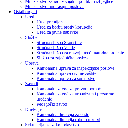
Ministarstvo za rad, socijalnu politiku i izbjeglice
Ministarstvo unutrašnjih poslova
Ostali organi
Uredi
Ured premijera
Ured za borbu protiv korupcije
Ured za javne nabavke
Službe
Stručna služba Skupštine
Stručna služba Vlade
Stručna služba za razvoj i međunarodne projekte
Služba za zajedničke poslove
Uprave
Kantonalna uprava za inspekcijske poslove
Kantonalna uprava civilne zaštite
Kantonalna uprava za šumarstvo
Zavodi
Kantonalni zavod za pravnu pomoć
Kantonalni zavod za urbanizam i prostorno
uređenje
Pedagoški zavod
Direkcije
Kantonalna direkcija za ceste
Kantonalna direkcija robnih rezervi
Sekretarijat za zakonodavstvo