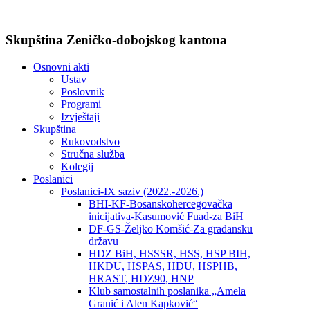
Skupština Zeničko-dobojskog kantona
Osnovni akti
Ustav
Poslovnik
Programi
Izvještaji
Skupština
Rukovodstvo
Stručna služba
Kolegij
Poslanici
Poslanici-IX saziv (2022.-2026.)
BHI-KF-Bosanskohercegovačka
inicijativa-Kasumović Fuad-za BiH
DF-GS-Željko Komšić-Za građansku
državu
HDZ BiH, HSSSR, HSS, HSP BIH,
HKDU, HSPAS, HDU, HSPHB,
HRAST, HDZ90, HNP
Klub samostalnih poslanika „Amela
Granić i Alen Kapković“