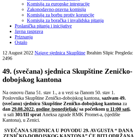
Komisija za europske integracije
Zakonodavno-pravna komisija
Komisija za borbu protiv korupcije
Komisija za boračka i invalidska pitanja
Poslanička pitanja i inicijative
Javna rasprava
Priznanja
Ostalo
12 August 2022
Najave sjednica Skupštine
Ibrahim Slipic
Pregleda:
2496
49. (svečana) sjednica Skupštine Zeničko-
dobojskog kantona
Na osnovu člana 51. stav 1., a u vezi sa članom 50. stav 1.
Poslovnika Skupštine Zeničko-dobojskog kantona,
sazivam 49.
(svečanu) sjednicu Skupštine Zeničko-dobojskog kantona
za
dan
29.08.2022. godine /ponedjeljak/
sa početkom
u 11:00 sati,
u sali
301/III sprat
Aneksa zgrade RMK Promet-a, (sjedište
Kantona), u Zenici.
SVEČANA SJEDNICA U POVODU 29. AVGUSTA “ DANA
ZENIČKO-DOBOJSKOG KANTONA” ĆE BITI ODRŽANA