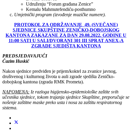
Udruženju “Forum građana Zenice”
Kemalu Mahmutefendiću-posthumno
Umjetnički program (izvođenje muzičke numere).
PROTOKOL ZA ODRŽAVANJE
49
. (SVEČANE)
SJEDNICE SKUPŠTINE Z
ENIČKO-DOBOJSKOG
KANTONA ZAKAZANE ZA DAN
29.08.2022. GODINE
U
11:00 SATI U SALI/DVORANI 301 III SPRAT ANEX-A
ZGRADE SJEDIŠTA KANTONA
PREDSJEDAVAJUĆI
Ćazim Huskić
Nakon sjednice predviđen je prijem/koktel za zvanice javnog,
društvenog i kulturnog života u auli zgrade sjedišta Zeničko-
dobojskog kantona (zgrada RMK Prometa).
NAPOMENA:
Iz razloga higijensko-epidemiološke zaštite svih
učesnika sjednice, tokom trajanja sjednice Skupštine, preporučuje se
nošenje zaštitne maske preko usta i nosa za zaštitu respiratornog
sistema.