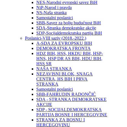
NES-Narodni evropski savez BiH
NiP-Narod i pravda
NS-Naša stranka
Samostalni poslanici
SBB-Savez za bolju budućnost BiH
SDA-Stranka demokratske akcije
SDP-Socijaldemokratska partija BiH
Poslanici-VIII saziv (2018.-2022.)
A-SDA ZA EVROPSKU BIH
DEMOKRATSKA FRONTA
HDZ BIH, HSS, HKDU BIH, HSP-
HNS, HSP DR AS BIH, HDU BIH,
HSS SR
NAŠA STRANKA
NEZAVISNI BLOK, SNAGA
CENTRA, HS BIH I PRVA
STRANKA
Samostalni poslanici
SBB-FAHRUDIN RADONČIĆ
SDA - STRANKA DEMOKRATSKE
AKCIJE
SDP - SOCIJALDEMOKRATSKA
PARTIJA BOSNE I HERCEGOVINE
STRANKA ZA BOSNU I
HERCEGOVINU