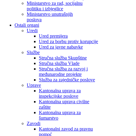
Ministarstvo za rad, socijalnu
politiku i izbjeglice
Ministarstvo unutrašnjih
poslova
Ostali organi
Uredi
Ured premijera
Ured za borbu protiv korupcije
Ured za javne nabavke
Službe
Stručna služba Skupštine
Stručna služba Vlade
Stručna služba za razvoj i
međunarodne projekte
Služba za zajedničke poslove
Uprave
Kantonalna uprava za
inspekcijske poslove
Kantonalna uprava civilne
zaštite
Kantonalna uprava za
šumarstvo
Zavodi
Kantonalni zavod za pravnu
pomoć