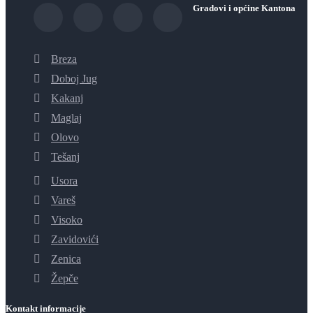
Gradovi i općine Kantona
Breza
Doboj Jug
Kakanj
Maglaj
Olovo
Tešanj
Usora
Vareš
Visoko
Zavidovići
Zenica
Žepče
Kontakt informacije