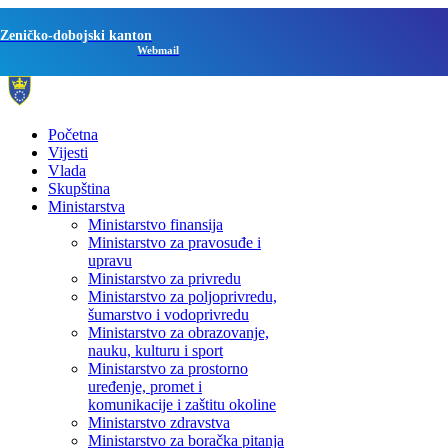
Zeničko-dobojski kanton
Webmail
Početna
Vijesti
Vlada
Skupština
Ministarstva
Ministarstvo finansija
Ministarstvo za pravosuđe i
upravu
Ministarstvo za privredu
Ministarstvo za poljoprivredu,
šumarstvo i vodoprivredu
Ministarstvo za obrazovanje,
nauku, kulturu i sport
Ministarstvo za prostorno
uređenje, promet i
komunikacije i zaštitu okoline
Ministarstvo zdravstva
Ministarstvo za boračka pitanja