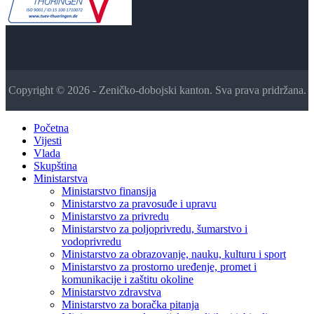
Copyright © 2026 - Zeničko-dobojski kanton. Sva prava pridržana.
Početna
Vijesti
Vlada
Skupština
Ministarstva
Ministarstvo finansija
Ministarstvo za pravosuđe i upravu
Ministarstvo za privredu
Ministarstvo za poljoprivredu, šumarstvo i
vodoprivredu
Ministarstvo za obrazovanje, nauku, kulturu i sport
Ministarstvo za prostorno uređenje, promet i
komunikacije i zaštitu okoline
Ministarstvo zdravstva
Ministarstvo za boračka pitanja