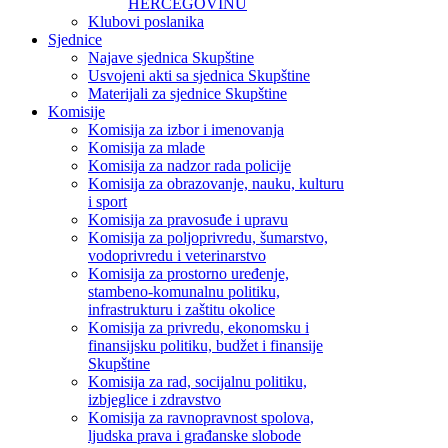
HERCEGOVINU
Klubovi poslanika
Sjednice
Najave sjednica Skupštine
Usvojeni akti sa sjednica Skupštine
Materijali za sjednice Skupštine
Komisije
Komisija za izbor i imenovanja
Komisija za mlade
Komisija za nadzor rada policije
Komisija za obrazovanje, nauku, kulturu
i sport
Komisija za pravosuđe i upravu
Komisija za poljoprivredu, šumarstvo,
vodoprivredu i veterinarstvo
Komisija za prostorno uređenje,
stambeno-komunalnu politiku,
infrastrukturu i zaštitu okolice
Komisija za privredu, ekonomsku i
finansijsku politiku, budžet i finansije
Skupštine
Komisija za rad, socijalnu politiku,
izbjeglice i zdravstvo
Komisija za ravnopravnost spolova,
ljudska prava i građanske slobode