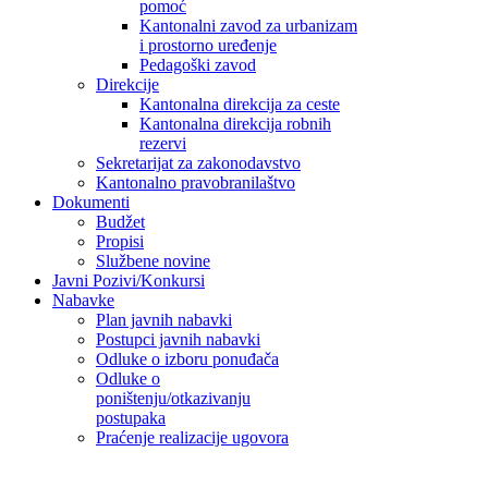
pomoć
Kantonalni zavod za urbanizam
i prostorno uređenje
Pedagoški zavod
Direkcije
Kantonalna direkcija za ceste
Kantonalna direkcija robnih
rezervi
Sekretarijat za zakonodavstvo
Kantonalno pravobranilaštvo
Dokumenti
Budžet
Propisi
Službene novine
Javni Pozivi/Konkursi
Nabavke
Plan javnih nabavki
Postupci javnih nabavki
Odluke o izboru ponuđača
Odluke o
poništenju/otkazivanju
postupaka
Praćenje realizacije ugovora