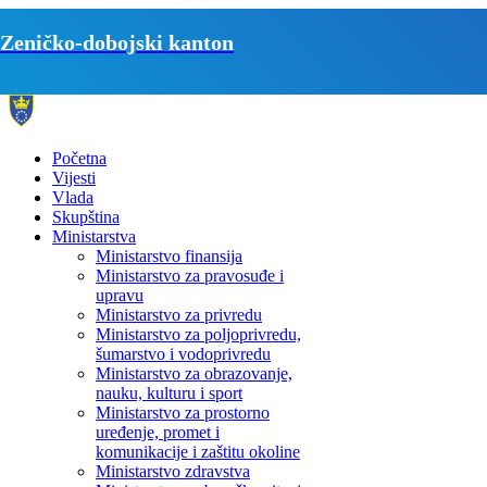
Zeničko-dobojski kanton
Početna
Vijesti
Vlada
Skupština
Ministarstva
Ministarstvo finansija
Ministarstvo za pravosuđe i
upravu
Ministarstvo za privredu
Ministarstvo za poljoprivredu,
šumarstvo i vodoprivredu
Ministarstvo za obrazovanje,
nauku, kulturu i sport
Ministarstvo za prostorno
uređenje, promet i
komunikacije i zaštitu okoline
Ministarstvo zdravstva