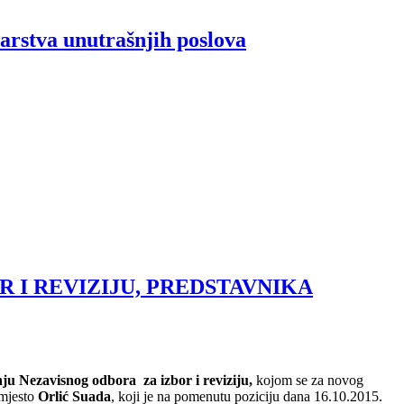
tarstva unutrašnjih poslova
 I REVIZIJU, PREDSTAVNIKA
u Nezavisnog odbora za izbor i reviziju,
kojom se za novog
mjesto
Orlić Suada
, koji je na pomenutu poziciju dana 16.10.2015.