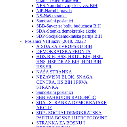
Granić i Alen Kapković“
NES-Narodni evropski savez BiH
NiP-Narod i pravda
NS-Naša stranka
Samostalni poslanici
SBB-Savez za bolju budućnost BiH
SDA-Stranka demokratske akcije
SDP-Socijaldemokratska partija BiH
Poslanici-VIII saziv (2018.-2022.)
A-SDA ZA EVROPSKU BIH
DEMOKRATSKA FRONTA
HDZ BIH, HSS, HKDU BIH, HSP-
HNS, HSP DR AS BIH, HDU BIH,
HSS SR
NAŠA STRANKA
NEZAVISNI BLOK, SNAGA
CENTRA, HS BIH I PRVA
STRANKA
Samostalni poslanici
SBB-FAHRUDIN RADONČIĆ
SDA - STRANKA DEMOKRATSKE
AKCIJE
SDP - SOCIJALDEMOKRATSKA
PARTIJA BOSNE I HERCEGOVINE
STRANKA ZA BOSNU I