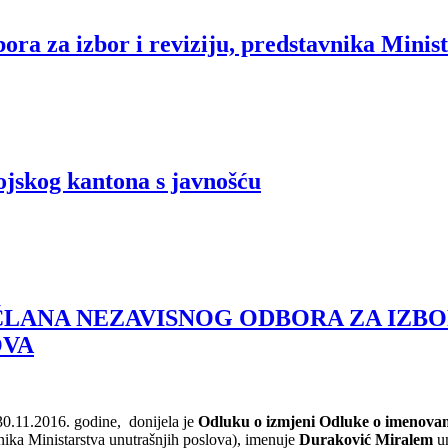
ra za izbor i reviziju, predstavnika Minis
jskog kantona s javnošću
LANA NEZAVISNOG ODBORA ZA IZBOR
OVA
30.11.2016. godine, donijela je
Odluku o izmjeni Odluke o imenovanj
nika Ministarstva unutrašnjih poslova), imenuje
Duraković Miralem
u