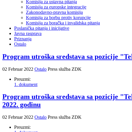
Komisija za ustavna pitanja
Komisija za europske integracije
Zakonodavno-pravna komisija
Komisija za borbu protiv korupcije
Komisija za boračka i invalidska pitanja
Poslanička pitanja i inicijative
Javna rasprava
Priznanja
Ostalo
Program utroška sredstava sa pozicije "T
02 Februar 2022
Ostalo
Press služba ZDK
Preuzmi:
1. dokument
Program utroška sredstava sa pozicije "T
2022. godinu
02 Februar 2022
Ostalo
Press služba ZDK
Preuzmi: