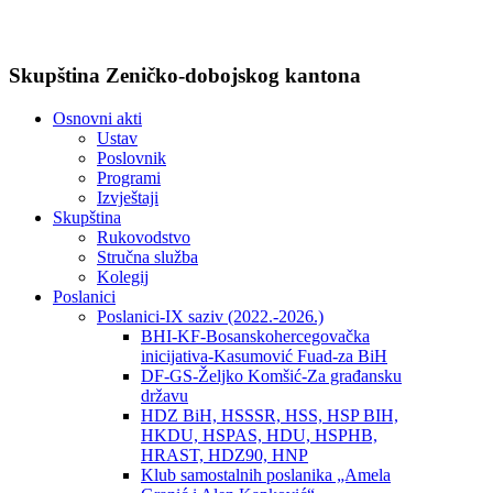
Skupština Zeničko-dobojskog kantona
Osnovni akti
Ustav
Poslovnik
Programi
Izvještaji
Skupština
Rukovodstvo
Stručna služba
Kolegij
Poslanici
Poslanici-IX saziv (2022.-2026.)
BHI-KF-Bosanskohercegovačka
inicijativa-Kasumović Fuad-za BiH
DF-GS-Željko Komšić-Za građansku
državu
HDZ BiH, HSSSR, HSS, HSP BIH,
HKDU, HSPAS, HDU, HSPHB,
HRAST, HDZ90, HNP
Klub samostalnih poslanika „Amela