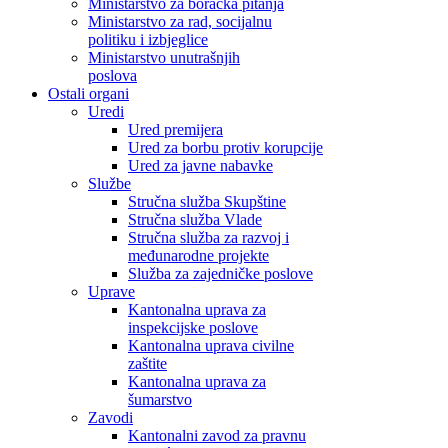
Ministarstvo za boračka pitanja
Ministarstvo za rad, socijalnu
politiku i izbjeglice
Ministarstvo unutrašnjih
poslova
Ostali organi
Uredi
Ured premijera
Ured za borbu protiv korupcije
Ured za javne nabavke
Službe
Stručna služba Skupštine
Stručna služba Vlade
Stručna služba za razvoj i
međunarodne projekte
Služba za zajedničke poslove
Uprave
Kantonalna uprava za
inspekcijske poslove
Kantonalna uprava civilne
zaštite
Kantonalna uprava za
šumarstvo
Zavodi
Kantonalni zavod za pravnu