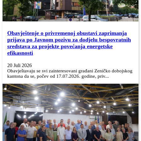
Obavještenje o privremenoj obustavi zaprimanja
prijava po Javnom pozivu za dodjelu bespovratnih
sredstava za projekte povećanja energetske
efikasnosti
20 Juli 2026
Obavještavaju se svi zainteresovani građani Zeničko dobojskog
kantona da se, počev od 17.07.2026. godine, priv...