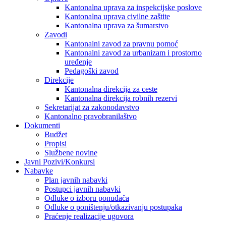
Kantonalna uprava za inspekcijske poslove
Kantonalna uprava civilne zaštite
Kantonalna uprava za šumarstvo
Zavodi
Kantonalni zavod za pravnu pomoć
Kantonalni zavod za urbanizam i prostorno
uređenje
Pedagoški zavod
Direkcije
Kantonalna direkcija za ceste
Kantonalna direkcija robnih rezervi
Sekretarijat za zakonodavstvo
Kantonalno pravobranilaštvo
Dokumenti
Budžet
Propisi
Službene novine
Javni Pozivi/Konkursi
Nabavke
Plan javnih nabavki
Postupci javnih nabavki
Odluke o izboru ponuđača
Odluke o poništenju/otkazivanju postupaka
Praćenje realizacije ugovora