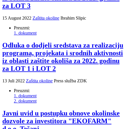
za LOT 3
15 August 2022
Zaštita okoline
Ibrahim Slipic
Preuzmi:
1. dokument
Odluka o dodjeli sredstava za realizaciju
programa, projekata i srodnih aktivnosti
iz oblasti zaštite okoliša za 2022. godinu
za LOT 1 i LOT 2
13 Juli 2022
Zaštita okoline
Press služba ZDK
Preuzmi:
1. dokument
2. dokument
Javni uvid u postupku obnove okolinske
dozvole za investitora "EKOFARM"
d.o.o. Tešanj