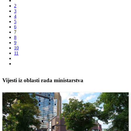
2
3
4
5
6
7
8
9
10
11
Vijesti iz oblasti rada ministarstva