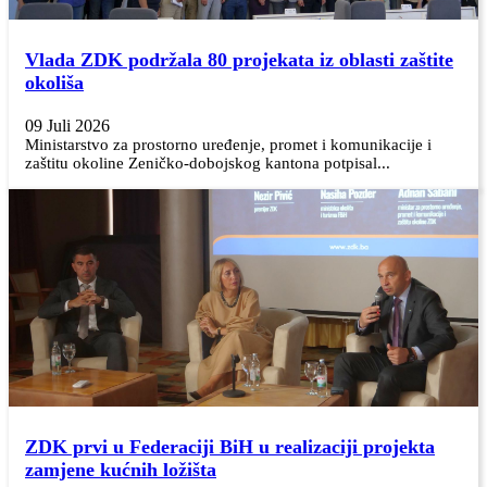
Vlada ZDK podržala 80 projekata iz oblasti zaštite
okoliša
09 Juli 2026
Ministarstvo za prostorno uređenje, promet i komunikacije i
zaštitu okoline Zeničko-dobojskog kantona potpisal...
ZDK prvi u Federaciji BiH u realizaciji projekta
zamjene kućnih ložišta