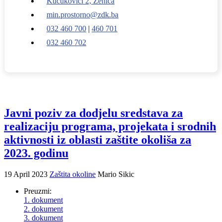
Kučukovići 2, Zenica
min.prostorno@zdk.ba
032 460 700
|
460 701
032 460 702
Javni poziv za dodjelu sredstava za
realizaciju programa, projekata i srodnih
aktivnosti iz oblasti zaštite okoliša za
2023. godinu
19 April 2023
Zaštita okoline
Mario Sikic
Preuzmi:
1. dokument
2. dokument
3. dokument