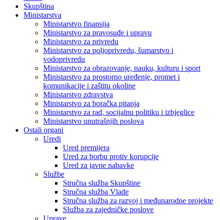
Skupština
Ministarstva
Ministarstvo finansija
Ministarstvo za pravosuđe i upravu
Ministarstvo za privredu
Ministarstvo za poljoprivredu, šumarstvo i
vodoprivredu
Ministarstvo za obrazovanje, nauku, kulturu i sport
Ministarstvo za prostorno uređenje, promet i
komunikacije i zaštitu okoline
Ministarstvo zdravstva
Ministarstvo za boračka pitanja
Ministarstvo za rad, socijalnu politiku i izbjeglice
Ministarstvo unutrašnjih poslova
Ostali organi
Uredi
Ured premijera
Ured za borbu protiv korupcije
Ured za javne nabavke
Službe
Stručna služba Skupštine
Stručna služba Vlade
Stručna služba za razvoj i međunarodne projekte
Služba za zajedničke poslove
Uprave