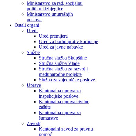
Ministarstvo za rad, socijalnu
politiku i izbjeglice
Ministarstvo unutrašnjih
poslova
Ostali organi
Uredi
Ured premijera
Ured za borbu protiv korupcije
Ured za javne nabavke
Službe
Stručna služba Skupštine
Stručna služba Vlade
Stručna služba za razvoj i
međunarodne projekte
Služba za zajedničke poslove
Uprave
Kantonalna uprava za
inspekcijske poslove
Kantonalna uprava civilne
zaštite
Kantonalna uprava za
šumarstvo
Zavodi
Kantonalni zavod za pravnu
pomoć