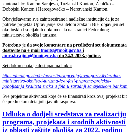
kantona i to: Kanton Sarajevo, Tuzlanski Kanton, Zeničko –
Dobojski Kanton i Hercegovačko – Neretvanski Kanton.
Obavještavamo sve zainteresirane i nadležne institucije da je za
potrebe projekta Upravljanje kvalitetom zraka u BiH objavljen set
okolinskih i socijalnih dokumenata na stranici Federalnog
ministarstva okoliša i turizma.
Potrebno je da svoje komentare na predloženi set dokumenata
dostavite na e-mail
fmoits@fmoit.gov.ba
i
amra.krajina@fmoit.gov.ba
do
24.3.2023. godine.
Set dokumenata je dostupan na linku:
https://fmoit.gov.ba/bs/novosti/priopcenja/javni-poziv-federalno-
ministarstvo-okolisa-i-turizma-je-u-fazi-pripreme-projekta-
poboljsanja-kvaliteta-zraka-u-fbih-u-saradnji-sa-svjetskom-bankom
Sve projektne aktivnosti koje će se finansirati kroz ovaj projekat bit
će predmetom detaljnih javnih rasprava.
Odluka o dodjeli sredstava za realizaciju
programa, projekata i srodnih aktivnosti
iz oblasti zaštite okoliša za 2022. godinu