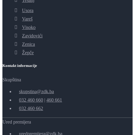
Tešanj
Usora
Vareš
Visoko
Zavidovići
Zenica
Žepče
Kontakt informacije
Skupština
skupstina@zdk.ba
032 460 660
|
460 661
032 460 662
Ured premijera
uredpremijera@zdk.ba