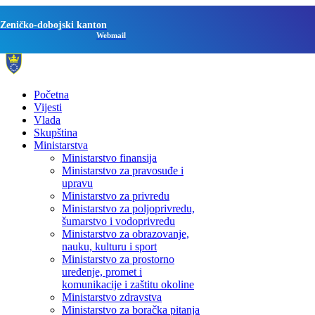
Zeničko-dobojski kanton
Webmail
Početna
Vijesti
Vlada
Skupština
Ministarstva
Ministarstvo finansija
Ministarstvo za pravosuđe i
upravu
Ministarstvo za privredu
Ministarstvo za poljoprivredu,
šumarstvo i vodoprivredu
Ministarstvo za obrazovanje,
nauku, kulturu i sport
Ministarstvo za prostorno
uređenje, promet i
komunikacije i zaštitu okoline
Ministarstvo zdravstva
Ministarstvo za boračka pitanja