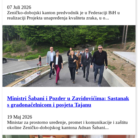
07 Juli 2026
Zeničko-dobojski kanton predvodnik je u Federaciji BiH u
realizaciji Projekta unapređenja kvaliteta zraka, u o...
Ministri Šabani i Pozder u Zavidovićima: Sastanak
s gradonačelnicom i posjeta Tajanu
19 Maj 2026
Ministar za prostorno uređenje, promet i komunikacije i zaštitu
okoline Zeničko-dobojskog kantona Adnan Šabani...