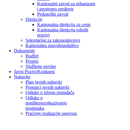
Kantonalni zavod za urbanizam
i prostorno uređenje
Pedagoški zavod
Direkcije
Kantonalna direkcija za ceste
Kantonalna direkcija robnih
rezervi
Sekretarijat za zakonodavstvo
Kantonalno pravobranilaštvo
Dokumenti
Budžet
Propisi
Službene novine
Javni Pozivi/Konkursi
Nabavke
Plan javnih nabavki
Postupci javnih nabavki
Odluke o izboru ponuđača
Odluke o
poništenju/otkazivanju
postupaka
Praćenje realizacije ugovora