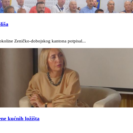
liša
 okoline Zeničko-dobojskog kantona potpisal...
ne kućnih ložišta