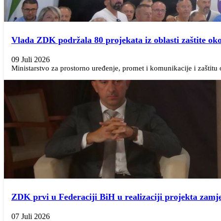
Vlada ZDK podržala 80 projekata iz oblasti zaštite oko
09 Juli 2026
Ministarstvo za prostorno uređenje, promet i komunikacije i zaštitu
ZDK prvi u Federaciji BiH u realizaciji projekta zamje
07 Juli 2026