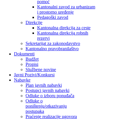
pomoć
Kantonalni zavod za urbanizam
i prostorno uređenje
Pedagoški zavod
Direkcije
Kantonalna direkcija za ceste
Kantonalna direkcija robnih
rezervi
Sekretarijat za zakonodavstvo
Kantonalno pravobranilaštvo
Dokumenti
Budžet
Propisi
Službene novine
Javni Pozivi/Konkursi
Nabavke
Plan javnih nabavki
Postupci javnih nabavki
Odluke o izboru ponuđača
Odluke o
poništenju/otkazivanju
postupaka
Praćenje realizacije ugovora