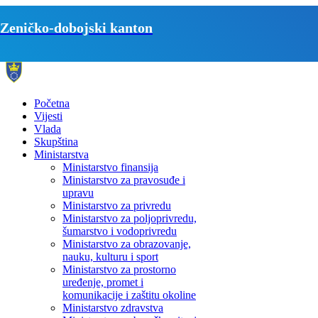
Zeničko-dobojski kanton
Početna
Vijesti
Vlada
Skupština
Ministarstva
Ministarstvo finansija
Ministarstvo za pravosuđe i
upravu
Ministarstvo za privredu
Ministarstvo za poljoprivredu,
šumarstvo i vodoprivredu
Ministarstvo za obrazovanje,
nauku, kulturu i sport
Ministarstvo za prostorno
uređenje, promet i
komunikacije i zaštitu okoline
Ministarstvo zdravstva