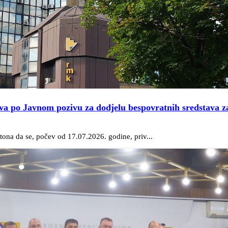
va po Javnom pozivu za dodjelu bespovratnih sredstava za
ona da se, počev od 17.07.2026. godine, priv...