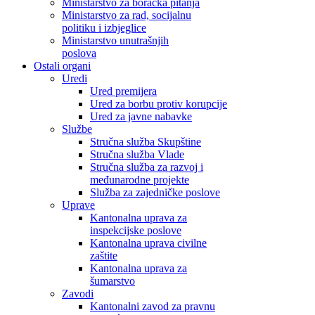
Ministarstvo za boračka pitanja
Ministarstvo za rad, socijalnu
politiku i izbjeglice
Ministarstvo unutrašnjih
poslova
Ostali organi
Uredi
Ured premijera
Ured za borbu protiv korupcije
Ured za javne nabavke
Službe
Stručna služba Skupštine
Stručna služba Vlade
Stručna služba za razvoj i
međunarodne projekte
Služba za zajedničke poslove
Uprave
Kantonalna uprava za
inspekcijske poslove
Kantonalna uprava civilne
zaštite
Kantonalna uprava za
šumarstvo
Zavodi
Kantonalni zavod za pravnu