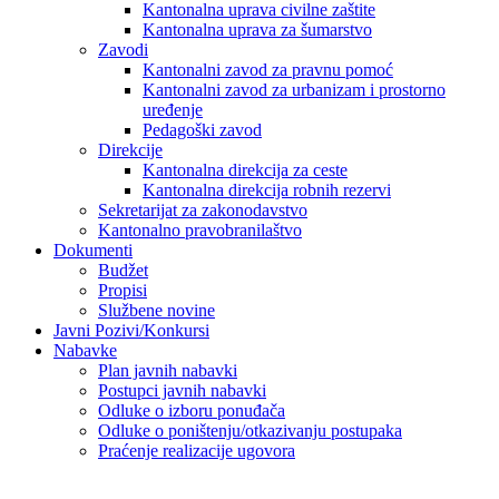
Kantonalna uprava civilne zaštite
Kantonalna uprava za šumarstvo
Zavodi
Kantonalni zavod za pravnu pomoć
Kantonalni zavod za urbanizam i prostorno
uređenje
Pedagoški zavod
Direkcije
Kantonalna direkcija za ceste
Kantonalna direkcija robnih rezervi
Sekretarijat za zakonodavstvo
Kantonalno pravobranilaštvo
Dokumenti
Budžet
Propisi
Službene novine
Javni Pozivi/Konkursi
Nabavke
Plan javnih nabavki
Postupci javnih nabavki
Odluke o izboru ponuđača
Odluke o poništenju/otkazivanju postupaka
Praćenje realizacije ugovora