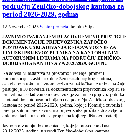
području Zeničko-dobojskog kantona za
period 2026-2029. godina
12 Novembar 2025
Sektor prometa
Ibrahim Slipic
JAVNIM OTVARANJEM BLAGOVREMENO PRISTIGLE
DOKUMENTACIJE PRIJEVOZNIKA ZAPOČEO
POSTUPAK USKLAĐIVANJA REDOVA VOŽNJE ZA
LINIJSKI PRIJEVOZ PUTNIKA NA KANTONALNIM
AUTOBUSNIM LINIJAMA NA PODRUČJU ZENIČKO-
DOBOJSKOG KANTONA ZA 2026/2029. GODINU
Na adresu Ministarstva za prostorno uređenje, promet i
komunikacije i zaštitu okoline Zeničko-dobojskog kantona, u
ostavljenom roku, u javnom pozivu za usklađivanje redova vožnje,
pristiglo je 10 koverata sa dokumentacijom prijevoznika koji su se
prijavili na usklađivanje redova vožnje za linijski prijevoz putnika na
kantonalnim autobusnim linijama na području Zeničko-dobojskog
kantona za period 2026-2029. godina, koje je Komisija otvorila i
pred prisutnim predstavnicima prijevoznika pročitala dostavljenu
dokumentaciju u skladu sa propisima koji regulišu ovu materiju.
Javnom otvaranju dokumentacije, koje je provedeno dana
23.12.2025. godine, u zgradi Zeničko-dobojskog kantona,