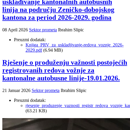
usklađivanje kantonalnih autobusnih
linija na području Zeničko-dobojskog
kantona za period 2026-2029. godina
08 April 2026
Sektor prometa
Ibrahim Slipic
Preuzmi dodatak:
Knjiga_PRV_za_uskladjivanje-redova_voznje_2026-
2029.pdf
(6.94 MB)
Rješenje o produženju važnosti postojećih
registrovanih redova vožnje za
kantonalne autobusne linije-19.01.2026.
21 Januar 2026
Sektor prometa
Ibrahim Slipic
Preuzmi dodatak:
rjesenje_produzenje_vaznosti_registr_redova_voznje_ka
(63.21 KB)