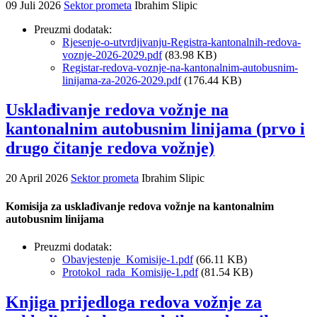
09 Juli 2026
Sektor prometa
Ibrahim Slipic
Preuzmi dodatak:
Rjesenje-o-utvrdjivanju-Registra-kantonalnih-redova-
voznje-2026-2029.pdf
(83.98 KB)
Registar-redova-voznje-na-kantonalnim-autobusnim-
linijama-za-2026-2029.pdf
(176.44 KB)
Usklađivanje redova vožnje na
kantonalnim autobusnim linijama (prvo i
drugo čitanje redova vožnje)
20 April 2026
Sektor prometa
Ibrahim Slipic
Komisija za usklađivanje redova vožnje na kantonalnim
autobusnim linijama
Preuzmi dodatak:
Obavjestenje_Komisije-1.pdf
(66.11 KB)
Protokol_rada_Komisije-1.pdf
(81.54 KB)
Knjiga prijedloga redova vožnje za