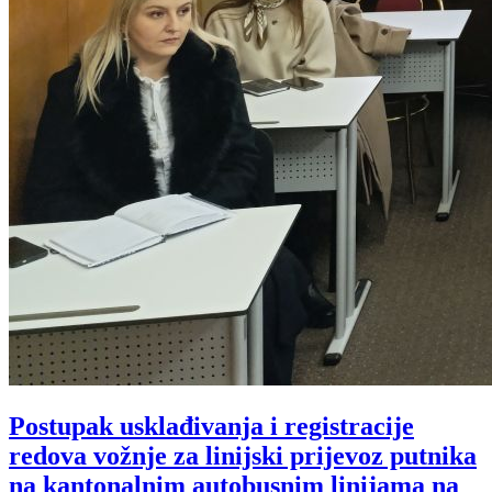
Postupak usklađivanja i registracije
redova vožnje za linijski prijevoz putnika
na kantonalnim autobusnim linijama na