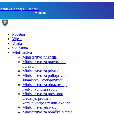
Zeničko-dobojski kanton
Webmail
Početna
Vijesti
Vlada
Skupština
Ministarstva
Ministarstvo finansija
Ministarstvo za pravosuđe i
upravu
Ministarstvo za privredu
Ministarstvo za poljoprivredu,
šumarstvo i vodoprivredu
Ministarstvo za obrazovanje,
nauku, kulturu i sport
Ministarstvo za prostorno
uređenje, promet i
komunikacije i zaštitu okoline
Ministarstvo zdravstva
Ministarstvo za boračka pitanja