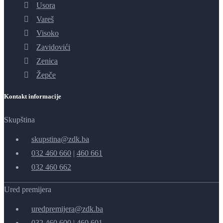
Usora
Vareš
Visoko
Zavidovići
Zenica
Žepče
Kontakt informacije
Skupština
skupstina@zdk.ba
032 460 660
|
460 661
032 460 662
Ured premijera
uredpremijera@zdk.ba
032 460 600
|
460 601