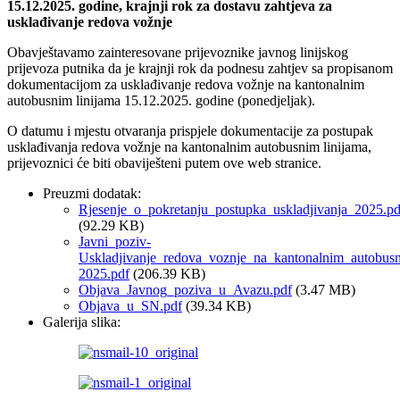
15.12.2025. godine, krajnji rok za dostavu zahtjeva za
usklađivanje redova vožnje
Obavještavamo zainteresovane prijevoznike javnog linijskog
prijevoza putnika da je krajnji rok da podnesu zahtjev sa propisanom
dokumentacijom za usklađivanje redova vožnje na kantonalnim
autobusnim linijama 15.12.2025. godine (ponedjeljak).
O datumu i mjestu otvaranja prispjele dokumentacije za postupak
usklađivanja redova vožnje na kantonalnim autobusnim linijama,
prijevoznici će biti obaviješteni putem ove web stranice.
Preuzmi dodatak:
Rjesenje_o_pokretanju_postupka_uskladjivanja_2025.pd
(92.29 KB)
Javni_poziv-
Uskladjivanje_redova_voznje_na_kantonalnim_autobusn
2025.pdf
(206.39 KB)
Objava_Javnog_poziva_u_Avazu.pdf
(3.47 MB)
Objava_u_SN.pdf
(39.34 KB)
Galerija slika: