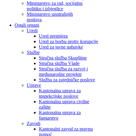
Ministarstvo za rad, socijalnu
politiku i izbjeglice
Ministarstvo unutrašnjih
poslova
Ostali organi
Uredi
Ured premijera
Ured za borbu protiv korupcije
Ured za javne nabavke
Službe
Stručna služba Skupštine
Stručna služba Vlade
Stručna služba za razvoj i
međunarodne projekte
Služba za zajedničke poslove
Uprave
Kantonalna uprava za
inspekcijske poslove
Kantonalna uprava civilne
zaštite
Kantonalna uprava za
šumarstvo
Zavodi
Kantonalni zavod za pravnu
pomoć