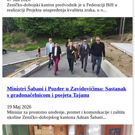
Zeničko-dobojski kanton predvodnik je u Federaciji BiH u
realizaciji Projekta unapređenja kvaliteta zraka, u o...
Ministri Šabani i Pozder u Zavidovićima: Sastanak
s gradonačelnicom i posjeta Tajanu
19 Maj 2026
Ministar za prostorno uređenje, promet i komunikacije i zaštitu
okoline Zeničko-dobojskog kantona Adnan Šabani...