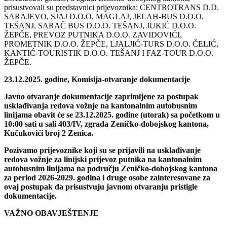
prisustvovali su predstavnici prijevoznika: CENTROTRANS D.D.
SARAJEVO, SJAJ D.O.O. MAGLAJ, JELAH-BUS D.O.O.
TEŠANJ, SARAČ BUS D.O.O. TEŠANJ, JUKIĆ D.O.O.
ŽEPČE, PREVOZ PUTNIKA D.O.O. ZAVIDOVIĆI,
PROMETNIK D.O.O. ŽEPČE, LJALJIĆ-TURS D.O.O. ČELIĆ,
KANTIĆ-TOURISTIK D.O.O. TEŠANJ I FAZ-TOUR D.O.O.
ŽEPČE.
23.12.2025. godine, Komisija-otvaranje dokumentacije
Javno otvaranje dokumentacije zaprimljene za postupak
usklađivanja redova vožnje na kantonalnim autobusnim
linijama obavit će se 23.12.2025. godine (utorak) sa početkom u
10:00 sati u sali 403/IV, zgrada Zeničko-dobojskog kantona,
Kučukovići broj 2 Zenica.
Pozivamo prijevoznike koji su se prijavili na usklađivanje
redova vožnje za linijski prijevoz putnika na kantonalnim
autobusnim linijama na području Zeničko-dobojskog kantona
za period 2026-2029. godina i druge osobe zainteresovane za
ovaj postupak da prisustvuju javnom otvaranju pristigle
dokumentacije.
VAŽNO OBAVJEŠTENJE