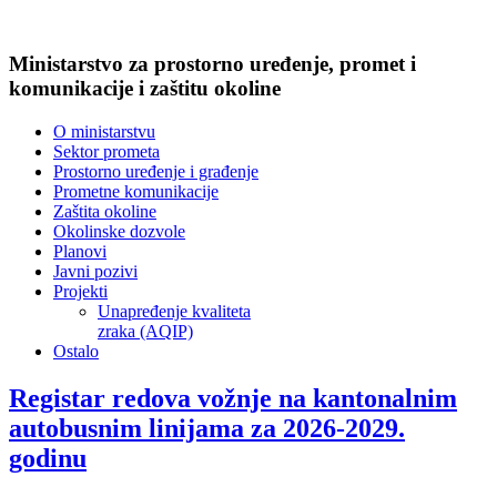
Ministarstvo za prostorno uređenje, promet i
komunikacije i zaštitu okoline
O ministarstvu
Sektor prometa
Prostorno uređenje i građenje
Prometne komunikacije
Zaštita okoline
Okolinske dozvole
Planovi
Javni pozivi
Projekti
Unapređenje kvaliteta
zraka (AQIP)
Ostalo
Registar redova vožnje na kantonalnim
autobusnim linijama za 2026-2029.
godinu