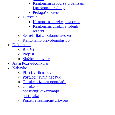
Kantonalni zavod za urbanizam
i prostorno uređenje
Pedagoški zavod
Direkcije
Kantonalna direkcija za ceste
Kantonalna direkcija robnih
rezervi
Sekretarijat za zakonodavstvo
Kantonalno pravobranilaštvo
Dokumenti
Budžet
Propisi
Službene novine
Javni Pozivi/Konkursi
Nabavke
Plan javnih nabavki
Postupci javnih nabavki
Odluke o izboru ponuđača
Odluke o
poništenju/otkazivanju
postupaka
Praćenje realizacije ugovora