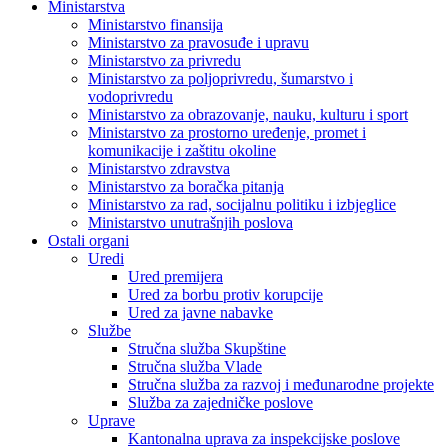
Ministarstva
Ministarstvo finansija
Ministarstvo za pravosuđe i upravu
Ministarstvo za privredu
Ministarstvo za poljoprivredu, šumarstvo i
vodoprivredu
Ministarstvo za obrazovanje, nauku, kulturu i sport
Ministarstvo za prostorno uređenje, promet i
komunikacije i zaštitu okoline
Ministarstvo zdravstva
Ministarstvo za boračka pitanja
Ministarstvo za rad, socijalnu politiku i izbjeglice
Ministarstvo unutrašnjih poslova
Ostali organi
Uredi
Ured premijera
Ured za borbu protiv korupcije
Ured za javne nabavke
Službe
Stručna služba Skupštine
Stručna služba Vlade
Stručna služba za razvoj i međunarodne projekte
Služba za zajedničke poslove
Uprave
Kantonalna uprava za inspekcijske poslove