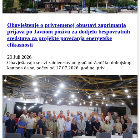
Obavještenje o privremenoj obustavi zaprimanja
prijava po Javnom pozivu za dodjelu bespovratnih
sredstava za projekte povećanja energetske
efikasnosti
20 Juli 2026
Obavještavaju se svi zainteresovani građani Zeničko dobojskog
kantona da se, počev od 17.07.2026. godine, priv...