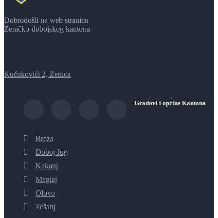
Dobrodošli na web stranicu
Zeničko-dobojskog kantona
Kučukovići 2, Zenica
Gradovi i općine Kantona
Breza
Doboj Jug
Kakanj
Maglaj
Olovo
Tešanj