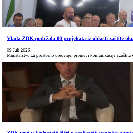
Vlada ZDK podržala 80 projekata iz oblasti zaštite oko
09 Juli 2026
Ministarstvo za prostorno uređenje, promet i komunikacije i zaštitu
ZDK prvi u Federaciji BiH u realizaciji projekta zamje