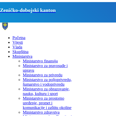
Zeničko-dobojski kanton
Početna
Vijesti
Vlada
Skupština
Ministarstva
Ministarstvo finansija
Ministarstvo za pravosuđe i
upravu
Ministarstvo za privredu
Ministarstvo za poljoprivredu,
šumarstvo i vodoprivredu
Ministarstvo za obrazovanje,
nauku, kulturu i sport
Ministarstvo za prostorno
uređenje, promet i
komunikacije i zaštitu okoline
Ministarstvo zdravstva