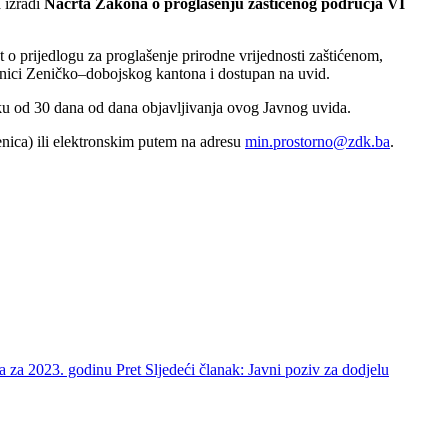
 izradi
Nacrta Zakona o proglašenju zaštićenog područja VI
 o prijedlogu za proglašenje prirodne vrijednosti zaštićenom,
anici Zeničko–dobojskog kantona i dostupan na uvid.
roku od 30 dana od dana objavljivanja ovog Javnog uvida.
enica) ili elektronskim putem na adresu
min.prostorno@zdk.ba
.
iša za 2023. godinu
Pret
Sljedeći članak: Javni poziv za dodjelu