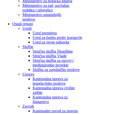
Ministarstvo za boračka pitanja
Ministarstvo za rad, socijalnu
politiku i izbjeglice
Ministarstvo unutrašnjih
poslova
Ostali organi
Uredi
Ured premijera
Ured za borbu protiv korupcije
Ured za javne nabavke
Službe
Stručna služba Skupštine
Stručna služba Vlade
Stručna služba za razvoj i
međunarodne projekte
Služba za zajedničke poslove
Uprave
Kantonalna uprava za
inspekcijske poslove
Kantonalna uprava civilne
zaštite
Kantonalna uprava za
šumarstvo
Zavodi
Kantonalni zavod za pravnu