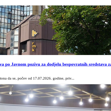
va po Javnom pozivu za dodjelu bespovratnih sredstava za
ona da se, počev od 17.07.2026. godine, priv...