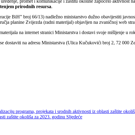
 uređenje, promet i komunikacije i zaštitu okoline započelo aktivnost na
štenjem prirodnih resursa
.
cije BiH” broj 66/13) nadležno ministarstvo dužno obavijestiti javnost
učja planine Zvijezda (radni materijal) objavljen na zvaničnoj web str
terijala na internet stranici Ministarstva i dostavi svoje mišljenje u 
se dostaviti na adresu Ministarstva (Ulica Kučukovići broj 2, 72 000 Z
zaciju programa, projekata i srodnih aktivnosti iz oblasti zaštite okol
asti zaštite okoliša za 2023. godinu
Sljedeće