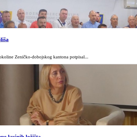
liša
 okoline Zeničko-dobojskog kantona potpisal...
ne kućnih ložišta