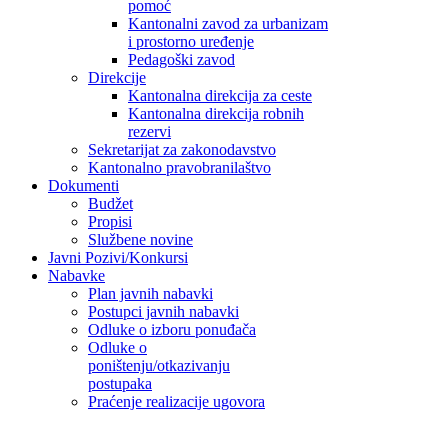
pomoć
Kantonalni zavod za urbanizam
i prostorno uređenje
Pedagoški zavod
Direkcije
Kantonalna direkcija za ceste
Kantonalna direkcija robnih
rezervi
Sekretarijat za zakonodavstvo
Kantonalno pravobranilaštvo
Dokumenti
Budžet
Propisi
Službene novine
Javni Pozivi/Konkursi
Nabavke
Plan javnih nabavki
Postupci javnih nabavki
Odluke o izboru ponuđača
Odluke o
poništenju/otkazivanju
postupaka
Praćenje realizacije ugovora