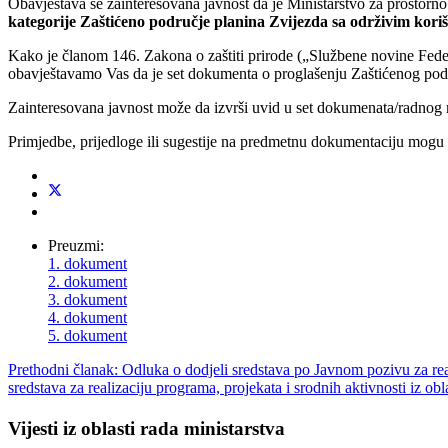
Obavještava se zainteresovana javnost da je Ministarstvo za prostorno
kategorije Zaštićeno područje planina Zvijezda sa održivim kori
Kako je članom 146. Zakona o zaštiti prirode („Službene novine Federa
obavještavamo Vas da je set dokumenta o proglašenju Zaštićenog podr
Zainteresovana javnost može da izvrši uvid u set dokumenata/radnog ma
Primjedbe, prijedloge ili sugestije na predmetnu dokumentaciju mogu 
Preuzmi:
1. dokument
2. dokument
3. dokument
4. dokument
5. dokument
Prethodni članak: Odluka o dodjeli sredstava po Javnom pozivu za reali
sredstava za realizaciju programa, projekata i srodnih aktivnosti iz obl
Vijesti iz oblasti rada ministarstva