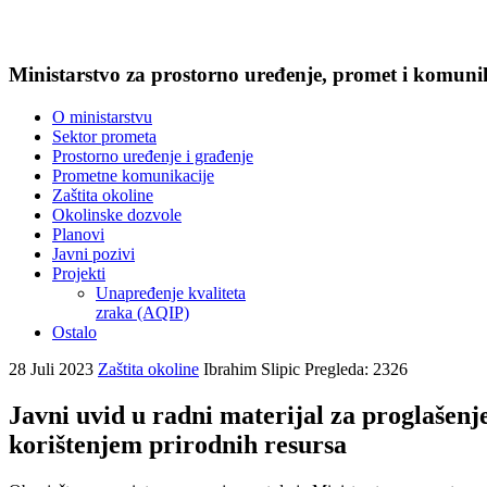
Ministarstvo za prostorno uređenje, promet i komunika
O ministarstvu
Sektor prometa
Prostorno uređenje i građenje
Prometne komunikacije
Zaštita okoline
Okolinske dozvole
Planovi
Javni pozivi
Projekti
Unapređenje kvaliteta
zraka (AQIP)
Ostalo
28 Juli 2023
Zaštita okoline
Ibrahim Slipic
Pregleda: 2326
Javni uvid u radni materijal za proglašenj
korištenjem prirodnih resursa