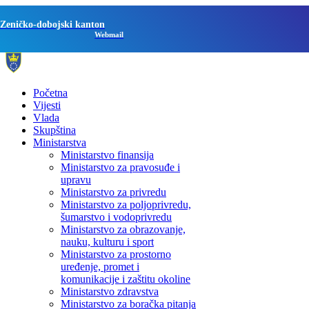
Zeničko-dobojski kanton
Webmail
Početna
Vijesti
Vlada
Skupština
Ministarstva
Ministarstvo finansija
Ministarstvo za pravosuđe i
upravu
Ministarstvo za privredu
Ministarstvo za poljoprivredu,
šumarstvo i vodoprivredu
Ministarstvo za obrazovanje,
nauku, kulturu i sport
Ministarstvo za prostorno
uređenje, promet i
komunikacije i zaštitu okoline
Ministarstvo zdravstva
Ministarstvo za boračka pitanja