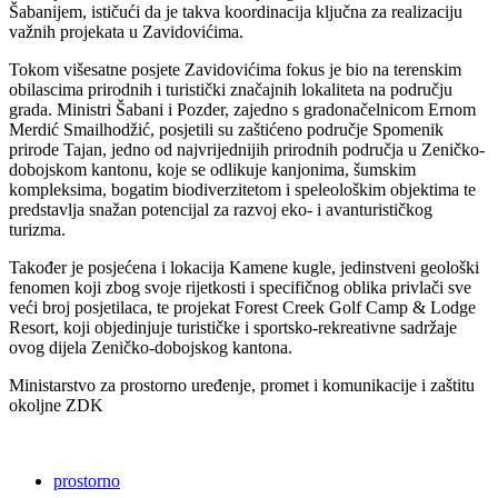
Šabanijem, ističući da je takva koordinacija ključna za realizaciju
važnih projekata u Zavidovićima.
Tokom višesatne posjete Zavidovićima fokus je bio na terenskim
obilascima prirodnih i turistički značajnih lokaliteta na području
grada. Ministri Šabani i Pozder, zajedno s gradonačelnicom Ernom
Merdić Smailhodžić, posjetili su zaštićeno područje Spomenik
prirode Tajan, jedno od najvrijednijih prirodnih područja u Zeničko-
dobojskom kantonu, koje se odlikuje kanjonima, šumskim
kompleksima, bogatim biodiverzitetom i speleološkim objektima te
predstavlja snažan potencijal za razvoj eko- i avanturističkog
turizma.
Također je posjećena i lokacija Kamene kugle, jedinstveni geološki
fenomen koji zbog svoje rijetkosti i specifičnog oblika privlači sve
veći broj posjetilaca, te projekat Forest Creek Golf Camp & Lodge
Resort, koji objedinjuje turističke i sportsko-rekreativne sadržaje
ovog dijela Zeničko-dobojskog kantona.
Ministarstvo za prostorno uređenje, promet i komunikacije i zaštitu
okoljne ZDK
prostorno