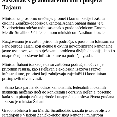
Sastanak s gradonačelnicom i posjeta
Tajanu
Ministar za prostorno uređenje, promet i komunikacije i zaštitu
okoline Zeničko-dobojskog kantona Adnan Šabani danas je u
Zavidovićima održao radni sastanak s gradonačelnicom Ernom
Merdić Smailhodžić i federalnom ministricom Nasihom Pozder.
Razgovarano je o zaštiti prirodnih područja, s posebnim fokusom na
Park prirode Tajan, koji djeluje u okviru novoformirane kantonalne
javne ustanove, zatim o rješavanju problema divljih deponija, kao i o
unapređenju cestovne infrastrukture na području grada.
Ministar Šabani istakao je da su zaštićena područja i očuvanje
prirodnih resursa, kao i rješavanje ekoloških izazova i razvoj
infrastrukture, prioriteti koji zahtijevaju zajednički i koordiniran
pristup svih nivoa vlasti.
- Samo kroz partnerski odnos kantonalnih, federalnih i lokalnih
institucija možemo doći do konkretnih i održivih rješenja, posebno
kada su u pitanju zaštita prirode i unapređenje uslova života građana
- kazao je ministar Šabani.
Gradonačelnica Erna Merdić Smailhodžić izrazila je zadovoljstvo
saradnjom s Vladom Zeničko-dobojskog kantona i ministrom