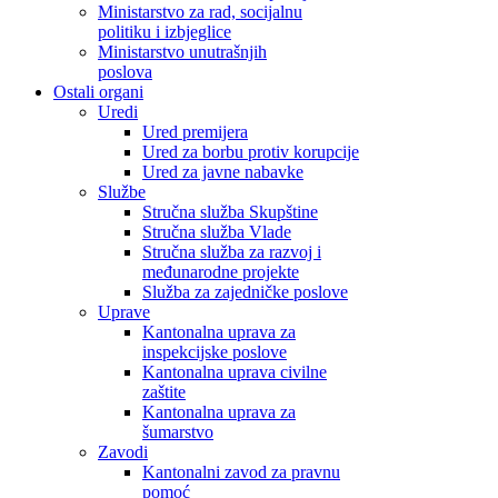
Ministarstvo za rad, socijalnu
politiku i izbjeglice
Ministarstvo unutrašnjih
poslova
Ostali organi
Uredi
Ured premijera
Ured za borbu protiv korupcije
Ured za javne nabavke
Službe
Stručna služba Skupštine
Stručna služba Vlade
Stručna služba za razvoj i
međunarodne projekte
Služba za zajedničke poslove
Uprave
Kantonalna uprava za
inspekcijske poslove
Kantonalna uprava civilne
zaštite
Kantonalna uprava za
šumarstvo
Zavodi
Kantonalni zavod za pravnu
pomoć