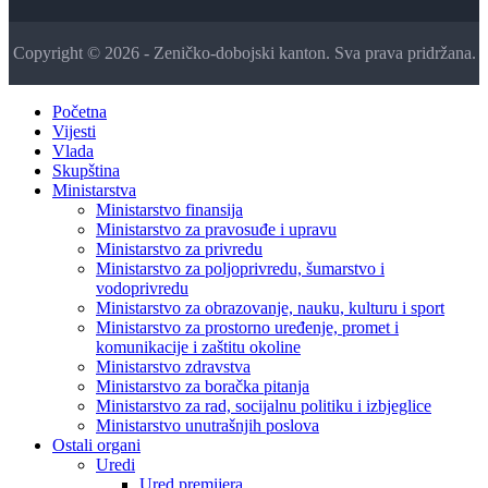
Copyright © 2026 - Zeničko-dobojski kanton. Sva prava pridržana.
Početna
Vijesti
Vlada
Skupština
Ministarstva
Ministarstvo finansija
Ministarstvo za pravosuđe i upravu
Ministarstvo za privredu
Ministarstvo za poljoprivredu, šumarstvo i
vodoprivredu
Ministarstvo za obrazovanje, nauku, kulturu i sport
Ministarstvo za prostorno uređenje, promet i
komunikacije i zaštitu okoline
Ministarstvo zdravstva
Ministarstvo za boračka pitanja
Ministarstvo za rad, socijalnu politiku i izbjeglice
Ministarstvo unutrašnjih poslova
Ostali organi
Uredi
Ured premijera