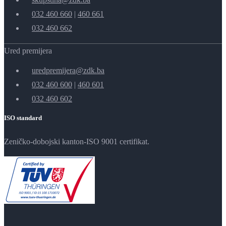
032 460 660
|
460 661
032 460 662
Ured premijera
uredpremijera@zdk.ba
032 460 600
|
460 601
032 460 602
ISO standard
Zeničko-dobojski kanton-ISO 9001 certifikat.