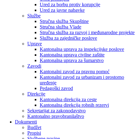
Ured za borbu protiv korupcije
Ured za javne nabavke
Službe
Stručna služba Skupštine
Stručna služba Vlade
Stručna služba za razvoj i međunarodne projekte
Služba za zajedničke poslove
Uprave
Kantonalna uprava za inspekcijske poslove
Kantonalna uprava civilne zaštite
Kantonalna uprava za šumarstvo
Zavodi
Kantonalni zavod za pravnu pomoć
Kantonalni zavod za urbanizam i prostorno
uređenje
Pedagoški zavod
Direkcije
Kantonalna direkcija za ceste
Kantonalna direkcija robnih rezervi
Sekretarijat za zakonodavstvo
Kantonalno pravobranilaštvo
Dokumenti
Budžet
Propisi
Službene novine