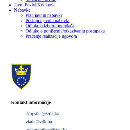
Javni Pozivi/Konkursi
Nabavke
Plan javnih nabavki
Postupci javnih nabavki
Odluke o izboru ponuđača
Odluke o poništenju/otkazivanju postupaka
Praćenje realizacije ugovora
Kontakt informacije
skupstina@zdk.ba
vlada@zdk.ba
uredpremijera@zdk.ba