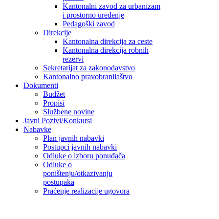
Kantonalni zavod za urbanizam
i prostorno uređenje
Pedagoški zavod
Direkcije
Kantonalna direkcija za ceste
Kantonalna direkcija robnih
rezervi
Sekretarijat za zakonodavstvo
Kantonalno pravobranilaštvo
Dokumenti
Budžet
Propisi
Službene novine
Javni Pozivi/Konkursi
Nabavke
Plan javnih nabavki
Postupci javnih nabavki
Odluke o izboru ponuđača
Odluke o
poništenju/otkazivanju
postupaka
Praćenje realizacije ugovora