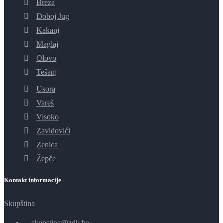
Breza
Doboj Jug
Kakanj
Maglaj
Olovo
Tešanj
Usora
Vareš
Visoko
Zavidovići
Zenica
Žepče
Kontakt informacije
Skupština
skupstina@zdk.ba