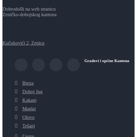
Dobrodošli na web stranicu
Zeničko-dobojskog kantona
Kučukovići 2, Zenica
Gradovi i općine Kantona
Breza
Doboj Jug
Kakanj
Maglaj
Olovo
Tešanj
Usora