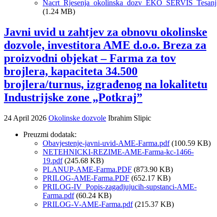
Nacrt_Rjesenja_okolinska_dozv_EKO_SERVIS_Tesanj
(1.24 MB)
Javni uvid u zahtjev za obnovu okolinske
dozvole, investitora AME d.o.o. Breza za
proizvodni objekat – Farma za tov
brojlera, kapaciteta 34.500
brojlera/turnus, izgrađenog na lokalitetu
Industrijske zone „Potkraj”
24 April 2026
Okolinske dozvole
Ibrahim Slipic
Preuzmi dodatak:
Obavjestenje-javni-uvid-AME-Farma.pdf
(100.59 KB)
NETEHNICKI-REZIME-AME-Farma-kc-1466-
19.pdf
(245.68 KB)
PLANUP-AME-Farma.PDF
(873.90 KB)
PRILOG-AME-Farma.PDF
(652.17 KB)
PRILOG-IV_Popis-zagadjujucih-supstanci-AME-
Farma.pdf
(60.24 KB)
PRILOG-V-AME-Farma.pdf
(215.37 KB)