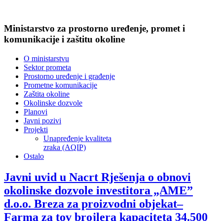
Ministarstvo za prostorno uređenje, promet i
komunikacije i zaštitu okoline
O ministarstvu
Sektor prometa
Prostorno uređenje i građenje
Prometne komunikacije
Zaštita okoline
Okolinske dozvole
Planovi
Javni pozivi
Projekti
Unapređenje kvaliteta
zraka (AQIP)
Ostalo
Javni uvid u Nacrt Rješenja o obnovi
okolinske dozvole investitora „AME”
d.o.o. Breza za proizvodni objekat–
Farma za tov brojlera kapaciteta 34.500