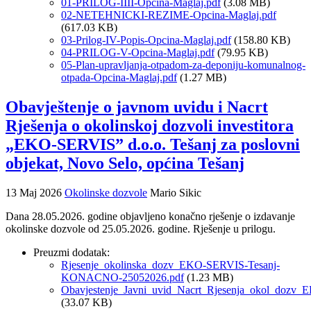
01-PRILOG-IIII-Opcina-Maglaj.pdf
(3.08 MB)
02-NETEHNICKI-REZIME-Opcina-Maglaj.pdf
(617.03 KB)
03-Prilog-IV-Popis-Opcina-Maglaj.pdf
(158.80 KB)
04-PRILOG-V-Opcina-Maglaj.pdf
(79.95 KB)
05-Plan-upravljanja-otpadom-za-deponiju-komunalnog-
otpada-Opcina-Maglaj.pdf
(1.27 MB)
Obavještenje o javnom uvidu i Nacrt
Rješenja o okolinskoj dozvoli investitora
„EKO-SERVIS” d.o.o. Tešanj za poslovni
objekat, Novo Selo, općina Tešanj
13 Maj 2026
Okolinske dozvole
Mario Sikic
Dana 28.05.2026. godine objavljeno konačno rješenje o izdavanje
okolinske dozvole od 25.05.2026. godine. Rješenje u prilogu.
Preuzmi dodatak:
Rjesenje_okolinska_dozv_EKO-SERVIS-Tesanj-
KONACNO-25052026.pdf
(1.23 MB)
Obavjestenje_Javni_uvid_Nacrt_Rjesenja_okol_dozv
(33.07 KB)