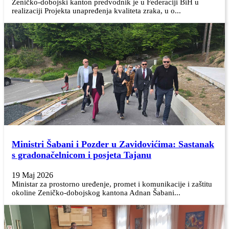
Zeničko-dobojski kanton predvodnik je u Federaciji BiH u
realizaciji Projekta unapređenja kvaliteta zraka, u o...
Ministri Šabani i Pozder u Zavidovićima: Sastanak
s gradonačelnicom i posjeta Tajanu
19 Maj 2026
Ministar za prostorno uređenje, promet i komunikacije i zaštitu
okoline Zeničko-dobojskog kantona Adnan Šabani...