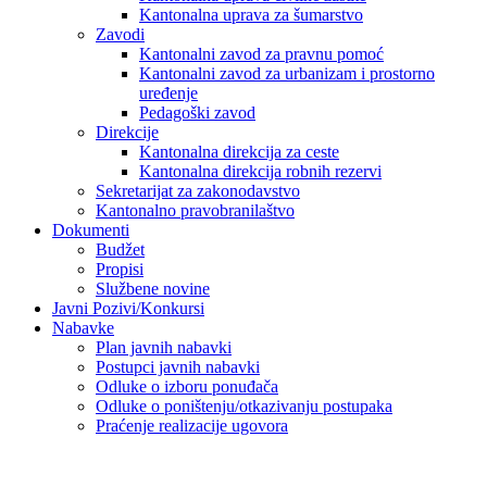
Kantonalna uprava za šumarstvo
Zavodi
Kantonalni zavod za pravnu pomoć
Kantonalni zavod za urbanizam i prostorno
uređenje
Pedagoški zavod
Direkcije
Kantonalna direkcija za ceste
Kantonalna direkcija robnih rezervi
Sekretarijat za zakonodavstvo
Kantonalno pravobranilaštvo
Dokumenti
Budžet
Propisi
Službene novine
Javni Pozivi/Konkursi
Nabavke
Plan javnih nabavki
Postupci javnih nabavki
Odluke o izboru ponuđača
Odluke o poništenju/otkazivanju postupaka
Praćenje realizacije ugovora