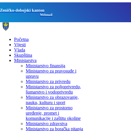
Zeničko-dobojski kanton
Webmail
Početna
Vijesti
Vlada
Skupština
Ministarstva
Ministarstvo finansija
Ministarstvo za pravosuđe i
upravu
Ministarstvo za privredu
Ministarstvo za poljoprivredu,
šumarstvo i vodoprivredu
Ministarstvo za obrazovanje,
nauku, kulturu i sport
Ministarstvo za prostorno
uređenje, promet i
komunikacije i zaštitu okoline
Ministarstvo zdravstva
Ministarstvo za boračka pitanja