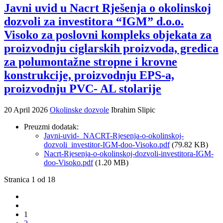
Javni uvid u Nacrt Rješenja o okolinskoj
dozvoli za investitora “IGM” d.o.o.
Visoko za poslovni kompleks objekata za
proizvodnju ciglarskih proizvoda, gredica
za polumontažne stropne i krovne
konstrukcije, proizvodnju EPS-a,
proizvodnju PVC- AL stolarije
20 April 2026
Okolinske dozvole
Ibrahim Slipic
Preuzmi dodatak:
Javni-uvid-_NACRT-Rjesenja-o-okolinskoj-
dozvoli_investitor-IGM-doo-Visoko.pdf
(79.82 KB)
Nacrt-Rjesenja-o-okolinskoj-dozvoli-investitora-IGM-
doo-Visoko.pdf
(1.20 MB)
Stranica 1 od 18
1