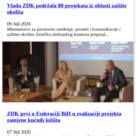
Vlada ZDK podržala 80 projekata iz oblasti zaštite
okoliša
09 Juli 2026
Ministarstvo za prostorno uređenje, promet i komunikacije i
zaštitu okoline Zeničko-dobojskog kantona potpisal...
ZDK prvi u Federaciji BiH u realizaciji projekta
zamjene kućnih ložišta
07 Juli 2026