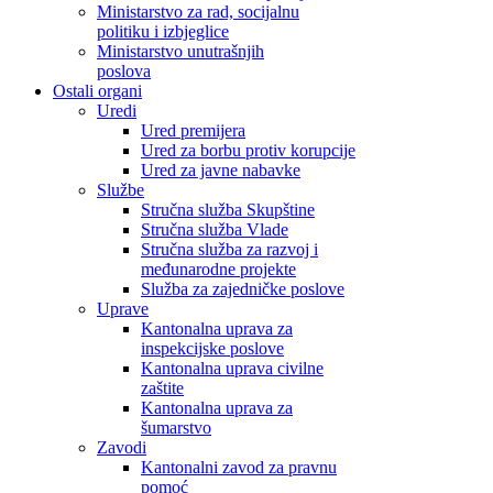
Ministarstvo za rad, socijalnu
politiku i izbjeglice
Ministarstvo unutrašnjih
poslova
Ostali organi
Uredi
Ured premijera
Ured za borbu protiv korupcije
Ured za javne nabavke
Službe
Stručna služba Skupštine
Stručna služba Vlade
Stručna služba za razvoj i
međunarodne projekte
Služba za zajedničke poslove
Uprave
Kantonalna uprava za
inspekcijske poslove
Kantonalna uprava civilne
zaštite
Kantonalna uprava za
šumarstvo
Zavodi
Kantonalni zavod za pravnu
pomoć