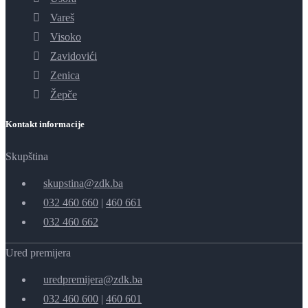
Vareš
Visoko
Zavidovići
Zenica
Žepče
Kontakt informacije
Skupština
skupstina@zdk.ba
032 460 660
|
460 661
032 460 662
Ured premijera
uredpremijera@zdk.ba
032 460 600
|
460 601