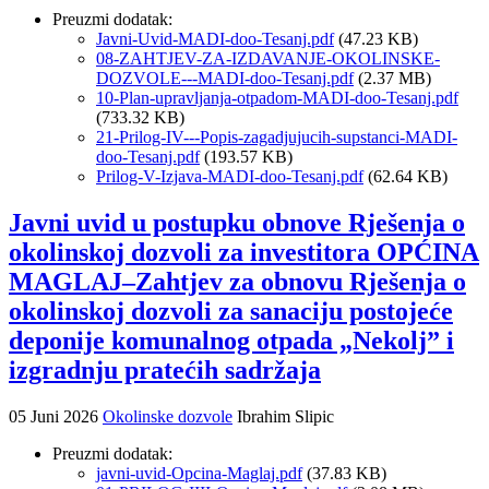
Preuzmi dodatak:
Javni-Uvid-MADI-doo-Tesanj.pdf
(47.23 KB)
08-ZAHTJEV-ZA-IZDAVANJE-OKOLINSKE-
DOZVOLE---MADI-doo-Tesanj.pdf
(2.37 MB)
10-Plan-upravljanja-otpadom-MADI-doo-Tesanj.pdf
(733.32 KB)
21-Prilog-IV---Popis-zagadjujucih-supstanci-MADI-
doo-Tesanj.pdf
(193.57 KB)
Prilog-V-Izjava-MADI-doo-Tesanj.pdf
(62.64 KB)
Javni uvid u postupku obnove Rješenja o
okolinskoj dozvoli za investitora OPĆINA
MAGLAJ–Zahtjev za obnovu Rješenja o
okolinskoj dozvoli za sanaciju postojeće
deponije komunalnog otpada „Nekolj” i
izgradnju pratećih sadržaja
05 Juni 2026
Okolinske dozvole
Ibrahim Slipic
Preuzmi dodatak:
javni-uvid-Opcina-Maglaj.pdf
(37.83 KB)