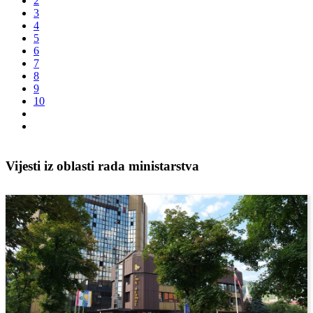
2
3
4
5
6
7
8
9
10
Vijesti iz oblasti rada ministarstva