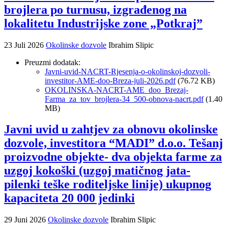
brojlera po turnusu, izgrađenog na
lokalitetu Industrijske zone „Potkraj”
23 Juli 2026
Okolinske dozvole
Ibrahim Slipic
Preuzmi dodatak:
Javni-uvid-NACRT-Rjesenja-o-okolinskoj-dozvoli-
investitor-AME-doo-Breza-juli-2026.pdf
(76.72 KB)
OKOLINSKA-NACRT-AME_doo_Brezaj-
Farma_za_tov_brojlera-34_500-obnova-nacrt.pdf
(1.40
MB)
Javni uvid u zahtjev za obnovu okolinske
dozvole, investitora “MADI” d.o.o. Tešanj
proizvodne objekte- dva objekta farme za
uzgoj kokoški (uzgoj matičnog jata-
pilenki teške roditeljske linije) ukupnog
kapaciteta 20 000 jedinki
29 Juni 2026
Okolinske dozvole
Ibrahim Slipic