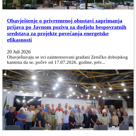
Obavještenje o privremenoj obustavi zaprimanja
prijava po Javnom pozivu za dodjelu bespovratnih
sredstava za projekte povećanja energetske
efikasnosti
20 Juli 2026
Obavještavaju se svi zainteresovani građani Zeničko dobojskog
kantona da se, počev od 17.07.2026. godine, priv...