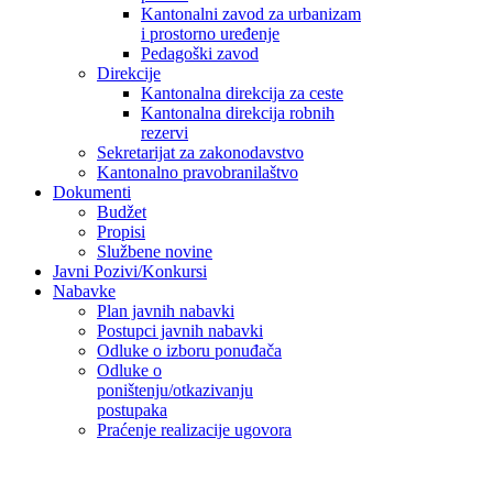
Kantonalni zavod za urbanizam
i prostorno uređenje
Pedagoški zavod
Direkcije
Kantonalna direkcija za ceste
Kantonalna direkcija robnih
rezervi
Sekretarijat za zakonodavstvo
Kantonalno pravobranilaštvo
Dokumenti
Budžet
Propisi
Službene novine
Javni Pozivi/Konkursi
Nabavke
Plan javnih nabavki
Postupci javnih nabavki
Odluke o izboru ponuđača
Odluke o
poništenju/otkazivanju
postupaka
Praćenje realizacije ugovora