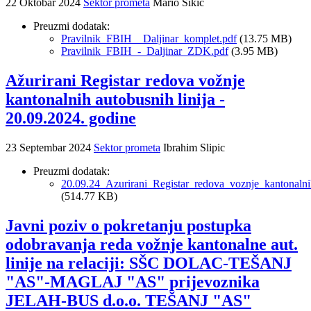
22 Oktobar 2024
Sektor prometa
Mario Sikic
Preuzmi dodatak:
Pravilnik_FBIH__Daljinar_komplet.pdf
(13.75 MB)
Pravilnik_FBIH_-_Daljinar_ZDK.pdf
(3.95 MB)
Ažurirani Registar redova vožnje
kantonalnih autobusnih linija -
20.09.2024. godine
23 Septembar 2024
Sektor prometa
Ibrahim Slipic
Preuzmi dodatak:
20.09.24_Azurirani_Registar_redova_voznje_kantonalnih
(514.77 KB)
Javni poziv o pokretanju postupka
odobravanja reda vožnje kantonalne aut.
linije na relaciji: SŠC DOLAC-TEŠANJ
"AS"-MAGLAJ "AS" prijevoznika
JELAH-BUS d.o.o. TEŠANJ "AS"