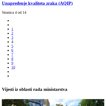
Unapređenje kvaliteta zraka (AQIP)
Stranica 4 od 14
1
2
3
4
5
6
7
8
9
10
Vijesti iz oblasti rada ministarstva