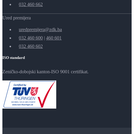
032 460 662
Ured premijera
uredpremijera@zdk.ba
032 460 600
|
460 601
032 460 602
ISO standard
Zeničko-dobojski kanton-ISO 9001 certifikat.