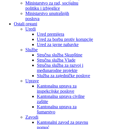
Ministarstvo za rad, socijalnu
politiku i izbjeglice
Ministarstvo unutrašnjih
poslova
Ostali organi
Uredi
Ured premijera
Ured za borbu protiv korupcije
Ured za javne nabavke
Službe
Stručna služba Skupštine
Stručna služba Vlade
Stručna služba za razvoj i
međunarodne projekte
Služba za zajedničke poslove
Uprave
Kantonalna uprava za
inspekcijske poslove
Kantonalna uprava civilne
zaštite
Kantonalna uprava za
šumarstvo
Zavodi
Kantonalni zavod za pravnu
pomoć