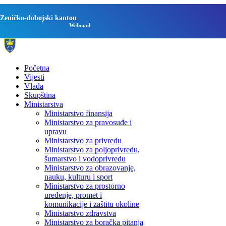
Zeničko-dobojski kanton
Webmail
Početna
Vijesti
Vlada
Skupština
Ministarstva
Ministarstvo finansija
Ministarstvo za pravosuđe i
upravu
Ministarstvo za privredu
Ministarstvo za poljoprivredu,
šumarstvo i vodoprivredu
Ministarstvo za obrazovanje,
nauku, kulturu i sport
Ministarstvo za prostorno
uređenje, promet i
komunikacije i zaštitu okoline
Ministarstvo zdravstva
Ministarstvo za boračka pitanja