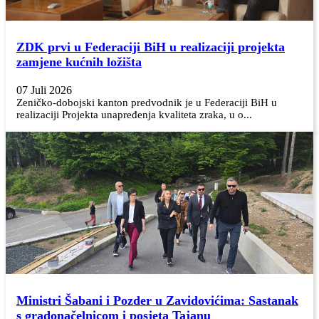
ZDK prvi u Federaciji BiH u realizaciji projekta
zamjene kućnih ložišta
07 Juli 2026
Zeničko-dobojski kanton predvodnik je u Federaciji BiH u
realizaciji Projekta unapređenja kvaliteta zraka, u o...
Ministri Šabani i Pozder u Zavidovićima: Sastanak
s gradonačelnicom i posjeta Tajanu