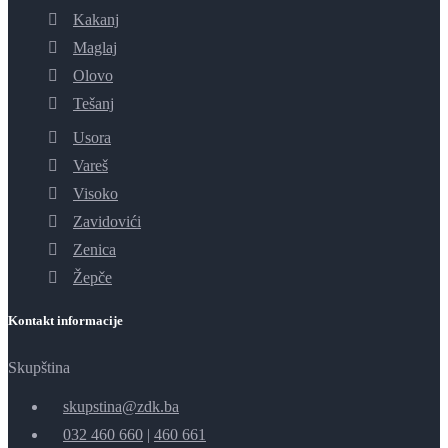
Kakanj
Maglaj
Olovo
Tešanj
Usora
Vareš
Visoko
Zavidovići
Zenica
Žepče
Kontakt informacije
Skupština
skupstina@zdk.ba
032 460 660
|
460 661