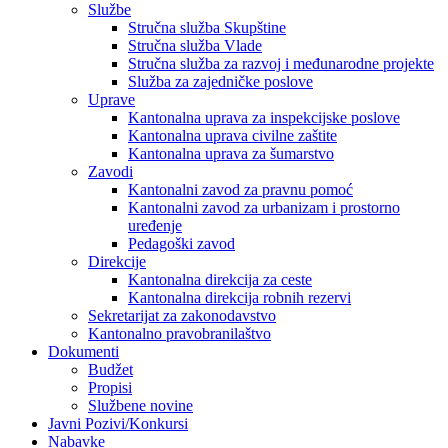
Službe
Stručna služba Skupštine
Stručna služba Vlade
Stručna služba za razvoj i međunarodne projekte
Služba za zajedničke poslove
Uprave
Kantonalna uprava za inspekcijske poslove
Kantonalna uprava civilne zaštite
Kantonalna uprava za šumarstvo
Zavodi
Kantonalni zavod za pravnu pomoć
Kantonalni zavod za urbanizam i prostorno
uređenje
Pedagoški zavod
Direkcije
Kantonalna direkcija za ceste
Kantonalna direkcija robnih rezervi
Sekretarijat za zakonodavstvo
Kantonalno pravobranilaštvo
Dokumenti
Budžet
Propisi
Službene novine
Javni Pozivi/Konkursi
Nabavke