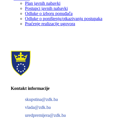
Plan javnih nabavki
Postupci javnih nabavki
Odluke o izboru ponuđača
Odluke o poništenju/otkazivanju postupaka
Praćenje realizacije ugovora
Kontakt informacije
skupstina@zdk.ba
vlada@zdk.ba
uredpremijera@zdk.ba