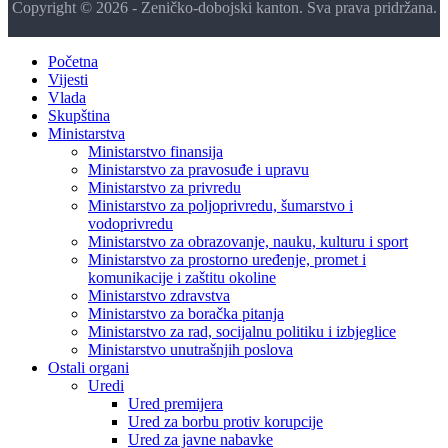
Copyright © 2026 - Zeničko-dobojski kanton. Sva prava pridržana.
Početna
Vijesti
Vlada
Skupština
Ministarstva
Ministarstvo finansija
Ministarstvo za pravosuđe i upravu
Ministarstvo za privredu
Ministarstvo za poljoprivredu, šumarstvo i
vodoprivredu
Ministarstvo za obrazovanje, nauku, kulturu i sport
Ministarstvo za prostorno uređenje, promet i
komunikacije i zaštitu okoline
Ministarstvo zdravstva
Ministarstvo za boračka pitanja
Ministarstvo za rad, socijalnu politiku i izbjeglice
Ministarstvo unutrašnjih poslova
Ostali organi
Uredi
Ured premijera
Ured za borbu protiv korupcije
Ured za javne nabavke