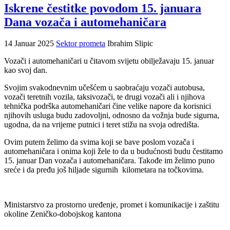
Iskrene čestitke povodom 15. januara
Dana vozača i automehaničara
14 Januar 2025
Sektor prometa
Ibrahim Slipic
Vozači i automehaničari u čitavom svijetu obilježavaju 15. januar
kao svoj dan.
Svojim svakodnevnim učešćem u saobraćaju vozači autobusa,
vozači teretnih vozila, taksivozači, te drugi vozači ali i njihova
tehnička podrška automehaničari čine velike napore da korisnici
njihovih usluga budu zadovoljni, odnosno da vožnja bude sigurna,
ugodna, da na vrijeme putnici i teret stižu na svoja odredišta.
Ovim putem želimo da svima koji se bave poslom vozača i
automehaničara i onima koji žele to da u budućnosti budu čestitamo
15. januar Dan vozača i automehaničara. Takođe im želimo puno
sreće i da pređu još hiljade sigurnih kilometara na točkovima.
Ministarstvo za prostorno uređenje, promet i komunikacije i zaštitu
okoline Zeničko-dobojskog kantona