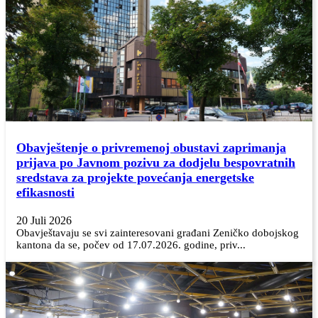
Obavještenje o privremenoj obustavi zaprimanja
prijava po Javnom pozivu za dodjelu bespovratnih
sredstava za projekte povećanja energetske
efikasnosti
20 Juli 2026
Obavještavaju se svi zainteresovani građani Zeničko dobojskog
kantona da se, počev od 17.07.2026. godine, priv...