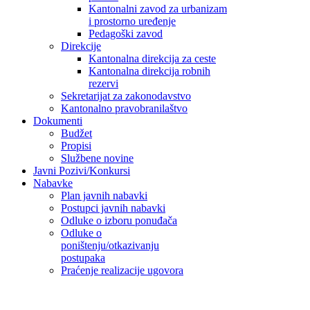
Kantonalni zavod za urbanizam
i prostorno uređenje
Pedagoški zavod
Direkcije
Kantonalna direkcija za ceste
Kantonalna direkcija robnih
rezervi
Sekretarijat za zakonodavstvo
Kantonalno pravobranilaštvo
Dokumenti
Budžet
Propisi
Službene novine
Javni Pozivi/Konkursi
Nabavke
Plan javnih nabavki
Postupci javnih nabavki
Odluke o izboru ponuđača
Odluke o
poništenju/otkazivanju
postupaka
Praćenje realizacije ugovora