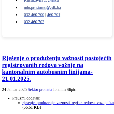
Kučukovići 2, Zenica
min.prostorno@zdk.ba
032 460 700
|
460 701
032 460 702
Rješenje o produženju važnosti postojećih
registrovanih redova vožnje na
kantonalnim autobusnim linijama-
21.01.2025.
24 Januar 2025
Sektor prometa
Ibrahim Slipic
Preuzmi dodatak:
rjesenje_produzenje_vaznosti_registr_redova_voznje_ka
(56.61 KB)