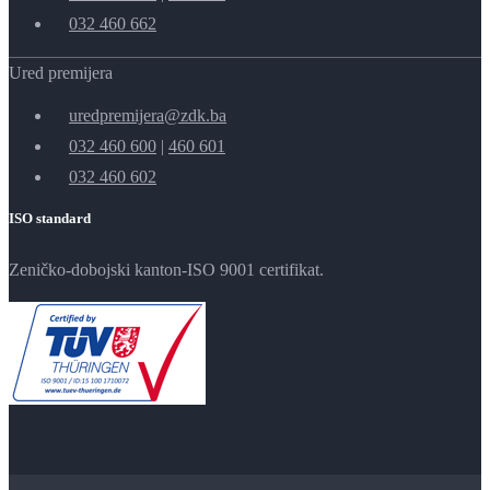
032 460 662
Ured premijera
uredpremijera@zdk.ba
032 460 600
|
460 601
032 460 602
ISO standard
Zeničko-dobojski kanton-ISO 9001 certifikat.