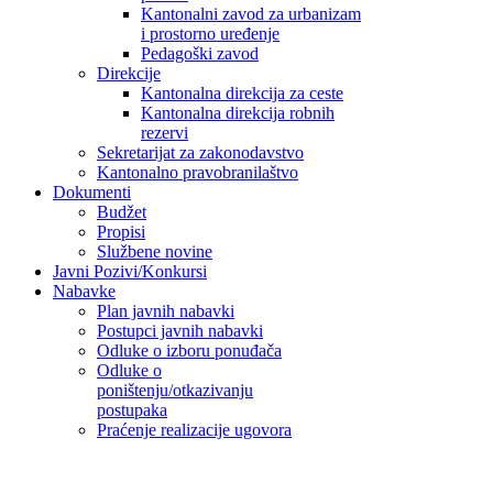
Kantonalni zavod za urbanizam
i prostorno uređenje
Pedagoški zavod
Direkcije
Kantonalna direkcija za ceste
Kantonalna direkcija robnih
rezervi
Sekretarijat za zakonodavstvo
Kantonalno pravobranilaštvo
Dokumenti
Budžet
Propisi
Službene novine
Javni Pozivi/Konkursi
Nabavke
Plan javnih nabavki
Postupci javnih nabavki
Odluke o izboru ponuđača
Odluke o
poništenju/otkazivanju
postupaka
Praćenje realizacije ugovora