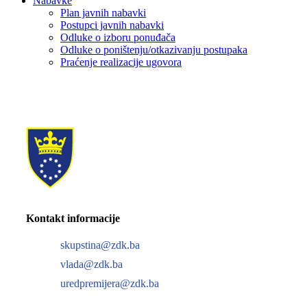
Nabavke
Plan javnih nabavki
Postupci javnih nabavki
Odluke o izboru ponuđača
Odluke o poništenju/otkazivanju postupaka
Praćenje realizacije ugovora
Kontakt informacije
skupstina@zdk.ba
vlada@zdk.ba
uredpremijera@zdk.ba