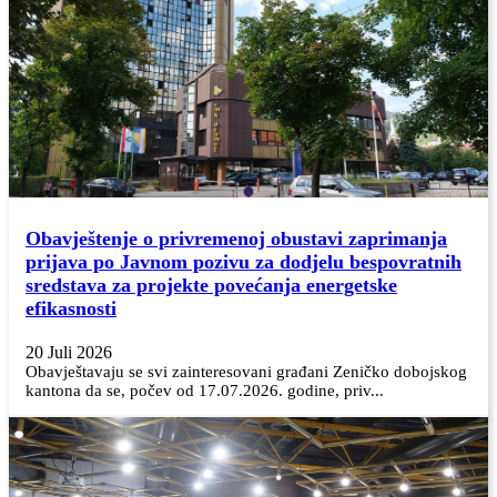
Obavještenje o privremenoj obustavi zaprimanja
prijava po Javnom pozivu za dodjelu bespovratnih
sredstava za projekte povećanja energetske
efikasnosti
20 Juli 2026
Obavještavaju se svi zainteresovani građani Zeničko dobojskog
kantona da se, počev od 17.07.2026. godine, priv...