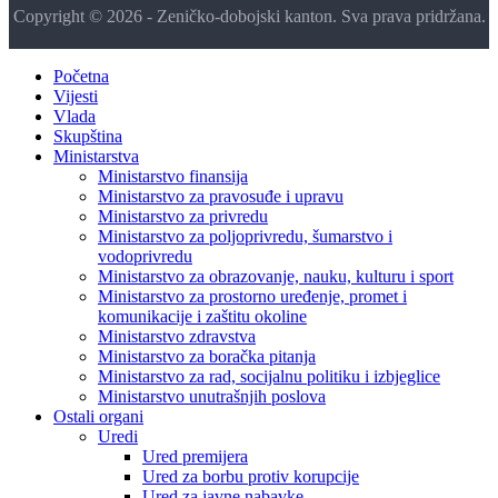
Copyright © 2026 - Zeničko-dobojski kanton. Sva prava pridržana.
Početna
Vijesti
Vlada
Skupština
Ministarstva
Ministarstvo finansija
Ministarstvo za pravosuđe i upravu
Ministarstvo za privredu
Ministarstvo za poljoprivredu, šumarstvo i
vodoprivredu
Ministarstvo za obrazovanje, nauku, kulturu i sport
Ministarstvo za prostorno uređenje, promet i
komunikacije i zaštitu okoline
Ministarstvo zdravstva
Ministarstvo za boračka pitanja
Ministarstvo za rad, socijalnu politiku i izbjeglice
Ministarstvo unutrašnjih poslova
Ostali organi
Uredi
Ured premijera
Ured za borbu protiv korupcije
Ured za javne nabavke