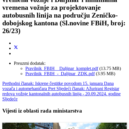
vremena vožnje za projektovanje
autobusnih linija na području Zeničko-
dobojskog kantona (Sl.novine FBiH, broj:
26/23)
Preuzmi dodatak:
Pravilnik_FBIH__Daljinar_komplet.pdf
(13.75 MB)
Pravilnik_FBIH_-_Daljinar_ZDK.pdf
(3.95 MB)
Prethodni članak: Iskrene čestitke povodom 15. januara Dana
vozača i automehaničara
Pret
Sljedeći članak: Ažurirani Registar
redova vožnje kantonalnih autobusnih linija - 20.09.2024. godine
Sljedeće
Vijesti iz oblasti rada ministarstva