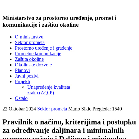
Ministarstvo za prostorno uređenje, promet i
komunikacije i zaštitu okoline
O ministarstvu
Sektor prometa
Prostorno uređenje i građenje
Prometne komunikacije
Zaštita okoline
Okolinske dozvole
Planovi
Javni pozivi
Projekti
Unapređenje kvaliteta
zraka (AQIP)
Ostalo
22 Oktobar 2024
Sektor prometa
Mario Sikic
Pregleda: 1540
Pravilnik o načinu, kriterijima i postupku
za određivanje daljinara i minimalnih
vremena vožnje i Daljinar i minimalna