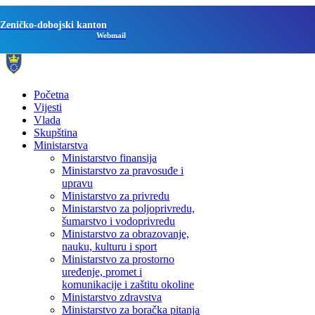
Zeničko-dobojski kanton
Webmail
Početna
Vijesti
Vlada
Skupština
Ministarstva
Ministarstvo finansija
Ministarstvo za pravosuđe i
upravu
Ministarstvo za privredu
Ministarstvo za poljoprivredu,
šumarstvo i vodoprivredu
Ministarstvo za obrazovanje,
nauku, kulturu i sport
Ministarstvo za prostorno
uređenje, promet i
komunikacije i zaštitu okoline
Ministarstvo zdravstva
Ministarstvo za boračka pitanja