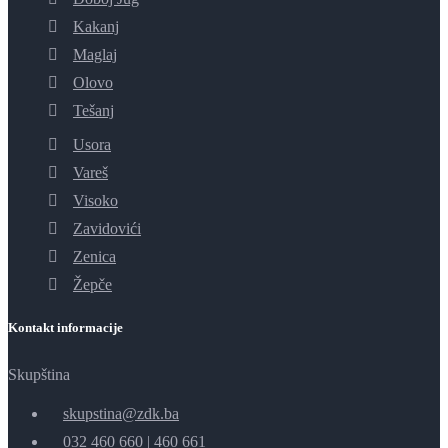
Kakanj
Maglaj
Olovo
Tešanj
Usora
Vareš
Visoko
Zavidovići
Zenica
Žepče
Kontakt informacije
Skupština
skupstina@zdk.ba
032 460 660
|
460 661