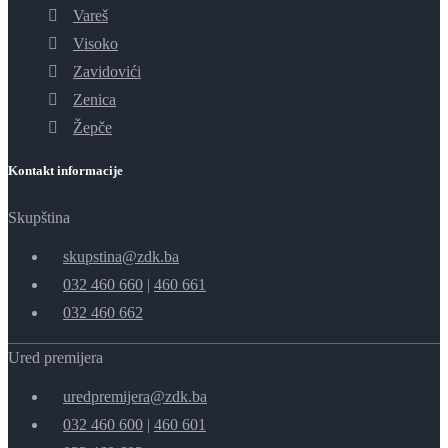
Vareš
Visoko
Zavidovići
Zenica
Žepče
Kontakt informacije
Skupština
skupstina@zdk.ba
032 460 660
|
460 661
032 460 662
Ured premijera
uredpremijera@zdk.ba
032 460 600
|
460 601