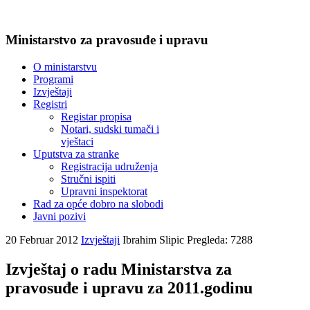
Ministarstvo za pravosuđe i upravu
O ministarstvu
Programi
Izvještaji
Registri
Registar propisa
Notari, sudski tumači i
vještaci
Uputstva za stranke
Registracija udruženja
Stručni ispiti
Upravni inspektorat
Rad za opće dobro na slobodi
Javni pozivi
20 Februar 2012
Izvještaji
Ibrahim Slipic
Pregleda: 7288
Izvještaj o radu Ministarstva za
pravosuđe i upravu za 2011.godinu