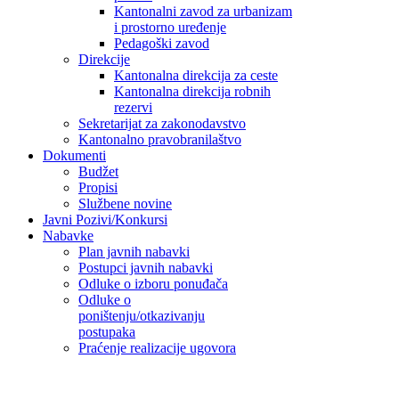
Kantonalni zavod za urbanizam
i prostorno uređenje
Pedagoški zavod
Direkcije
Kantonalna direkcija za ceste
Kantonalna direkcija robnih
rezervi
Sekretarijat za zakonodavstvo
Kantonalno pravobranilaštvo
Dokumenti
Budžet
Propisi
Službene novine
Javni Pozivi/Konkursi
Nabavke
Plan javnih nabavki
Postupci javnih nabavki
Odluke o izboru ponuđača
Odluke o
poništenju/otkazivanju
postupaka
Praćenje realizacije ugovora