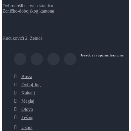
Dobrodošli na web stranicu
Zeničko-dobojskog kantona
Kučukovići 2, Zenica
Gradovi i općine Kantona
Breza
Doboj Jug
Kakanj
Maglaj
Olovo
Tešanj
Usora