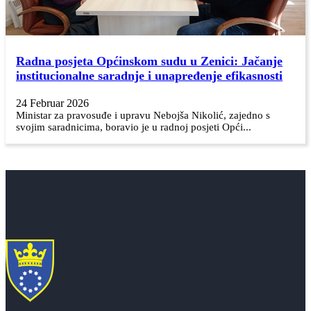
Radna posjeta Općinskom sudu u Zenici: Jačanje
institucionalne saradnje i unapređenje efikasnosti
24 Februar 2026
Ministar za pravosuđe i upravu Nebojša Nikolić, zajedno s
svojim saradnicima, boravio je u radnoj posjeti Opći...