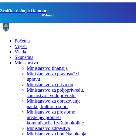
Zeničko-dobojski kanton
Webmail
Početna
Vijesti
Vlada
Skupština
Ministarstva
Ministarstvo finansija
Ministarstvo za pravosuđe i
upravu
Ministarstvo za privredu
Ministarstvo za poljoprivredu,
šumarstvo i vodoprivredu
Ministarstvo za obrazovanje,
nauku, kulturu i sport
Ministarstvo za prostorno
uređenje, promet i
komunikacije i zaštitu okoline
Ministarstvo zdravstva
Ministarstvo za boračka pitanja