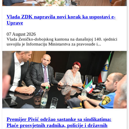
Vlada ZDK napravila novi korak ka uspostavi e-
Uprave
07 August 2026
Vlada Zeničko-dobojskog kantona na današnjoj 140. sjednici
usvojila je Informaciju Ministarstva za pravosuđe i...
Premijer Pivić održao sastanke sa sindikatima:
Plaće prosvjetnih radnika, policije i državnih