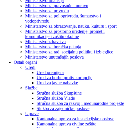
Ministarstvo finansija
Ministarstvo za pravosuđe i upravu
Ministarstvo za privredu
Ministarstvo za poljoprivredu, šumarstvo i
vodoprivredu
Ministarstvo za obrazovanje, nauku, kulturu i sport
Ministarstvo za prostorno uređenje, promet i
komunikacije i zaštitu okoline
Ministarstvo zdravstva
Ministarstvo za boračka pitanja
Ministarstvo za rad, socijalnu politiku i izbjeglice
Ministarstvo unutrašnjih poslova
Ostali organi
Uredi
Ured premijera
Ured za borbu protiv korupcije
Ured za javne nabavke
Službe
Stručna služba Skupštine
Stručna služba Vlade
Stručna služba za razvoj i međunarodne projekte
Služba za zajedničke poslove
Uprave
Kantonalna uprava za inspekcijske poslove
Kantonalna uprava civilne zaštite