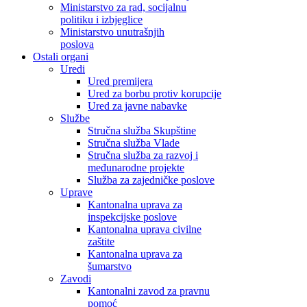
Ministarstvo za rad, socijalnu
politiku i izbjeglice
Ministarstvo unutrašnjih
poslova
Ostali organi
Uredi
Ured premijera
Ured za borbu protiv korupcije
Ured za javne nabavke
Službe
Stručna služba Skupštine
Stručna služba Vlade
Stručna služba za razvoj i
međunarodne projekte
Služba za zajedničke poslove
Uprave
Kantonalna uprava za
inspekcijske poslove
Kantonalna uprava civilne
zaštite
Kantonalna uprava za
šumarstvo
Zavodi
Kantonalni zavod za pravnu
pomoć