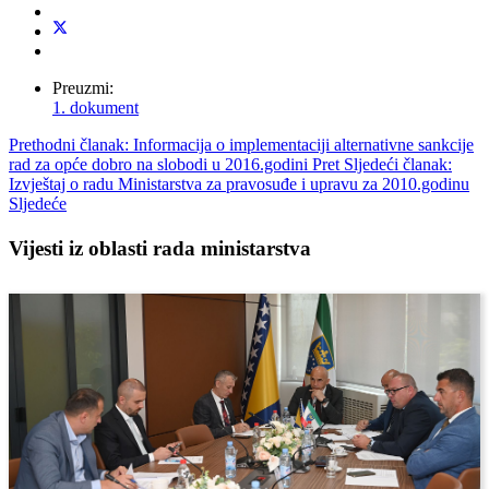
Preuzmi:
1. dokument
Prethodni članak: Informacija o implementaciji alternativne sankcije
rad za opće dobro na slobodi u 2016.godini
Pret
Sljedeći članak:
Izvještaj o radu Ministarstva za pravosuđe i upravu za 2010.godinu
Sljedeće
Vijesti iz oblasti rada ministarstva