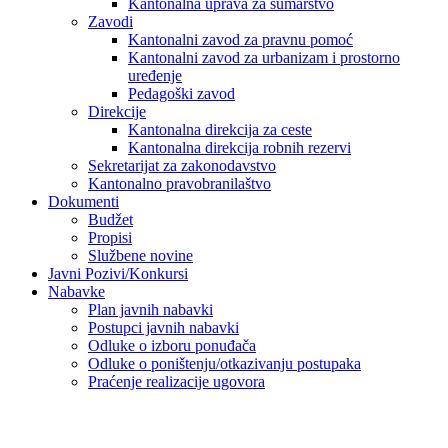
Kantonalna uprava za šumarstvo
Zavodi
Kantonalni zavod za pravnu pomoć
Kantonalni zavod za urbanizam i prostorno
uređenje
Pedagoški zavod
Direkcije
Kantonalna direkcija za ceste
Kantonalna direkcija robnih rezervi
Sekretarijat za zakonodavstvo
Kantonalno pravobranilaštvo
Dokumenti
Budžet
Propisi
Službene novine
Javni Pozivi/Konkursi
Nabavke
Plan javnih nabavki
Postupci javnih nabavki
Odluke o izboru ponuđača
Odluke o poništenju/otkazivanju postupaka
Praćenje realizacije ugovora