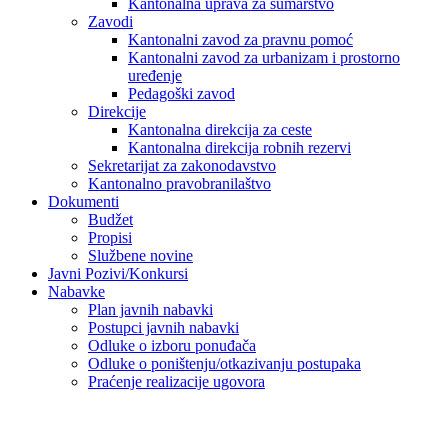
Kantonalna uprava za šumarstvo
Zavodi
Kantonalni zavod za pravnu pomoć
Kantonalni zavod za urbanizam i prostorno
uređenje
Pedagoški zavod
Direkcije
Kantonalna direkcija za ceste
Kantonalna direkcija robnih rezervi
Sekretarijat za zakonodavstvo
Kantonalno pravobranilaštvo
Dokumenti
Budžet
Propisi
Službene novine
Javni Pozivi/Konkursi
Nabavke
Plan javnih nabavki
Postupci javnih nabavki
Odluke o izboru ponuđača
Odluke o poništenju/otkazivanju postupaka
Praćenje realizacije ugovora