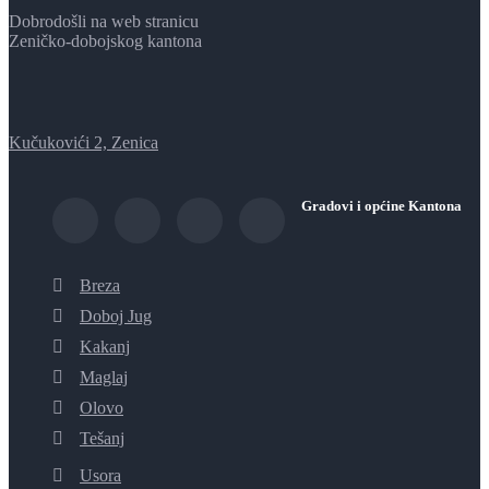
Dobrodošli na web stranicu
Zeničko-dobojskog kantona
Kučukovići 2, Zenica
Gradovi i općine Kantona
Breza
Doboj Jug
Kakanj
Maglaj
Olovo
Tešanj
Usora