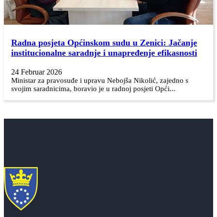
Radna posjeta Općinskom sudu u Zenici: Jačanje
institucionalne saradnje i unapređenje efikasnosti
24 Februar 2026
Ministar za pravosuđe i upravu Nebojša Nikolić, zajedno s
svojim saradnicima, boravio je u radnoj posjeti Opći...