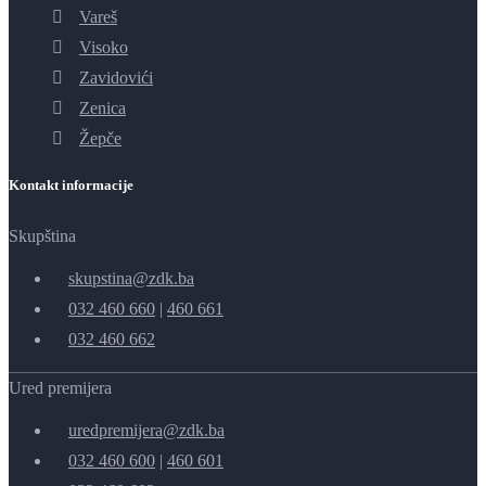
Vareš
Visoko
Zavidovići
Zenica
Žepče
Kontakt informacije
Skupština
skupstina@zdk.ba
032 460 660
|
460 661
032 460 662
Ured premijera
uredpremijera@zdk.ba
032 460 600
|
460 601