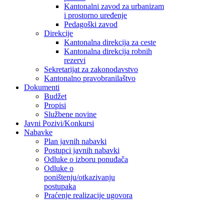
Kantonalni zavod za urbanizam
i prostorno uređenje
Pedagoški zavod
Direkcije
Kantonalna direkcija za ceste
Kantonalna direkcija robnih
rezervi
Sekretarijat za zakonodavstvo
Kantonalno pravobranilaštvo
Dokumenti
Budžet
Propisi
Službene novine
Javni Pozivi/Konkursi
Nabavke
Plan javnih nabavki
Postupci javnih nabavki
Odluke o izboru ponuđača
Odluke o
poništenju/otkazivanju
postupaka
Praćenje realizacije ugovora