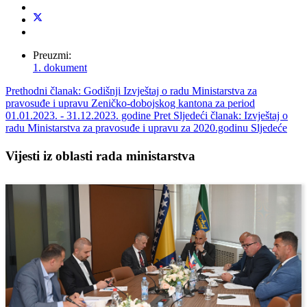
Preuzmi:
1. dokument
Prethodni članak: Godišnji Izvještaj o radu Ministarstva za
pravosuđe i upravu Zeničko-dobojskog kantona za period
01.01.2023. - 31.12.2023. godine
Pret
Sljedeći članak: Izvještaj o
radu Ministarstva za pravosuđe i upravu za 2020.godinu
Sljedeće
Vijesti iz oblasti rada ministarstva