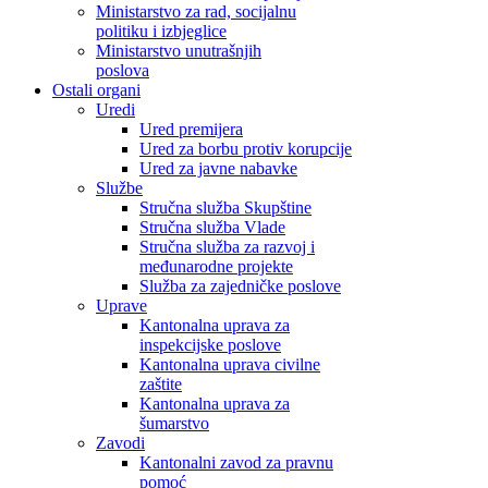
Ministarstvo za rad, socijalnu
politiku i izbjeglice
Ministarstvo unutrašnjih
poslova
Ostali organi
Uredi
Ured premijera
Ured za borbu protiv korupcije
Ured za javne nabavke
Službe
Stručna služba Skupštine
Stručna služba Vlade
Stručna služba za razvoj i
međunarodne projekte
Služba za zajedničke poslove
Uprave
Kantonalna uprava za
inspekcijske poslove
Kantonalna uprava civilne
zaštite
Kantonalna uprava za
šumarstvo
Zavodi
Kantonalni zavod za pravnu
pomoć