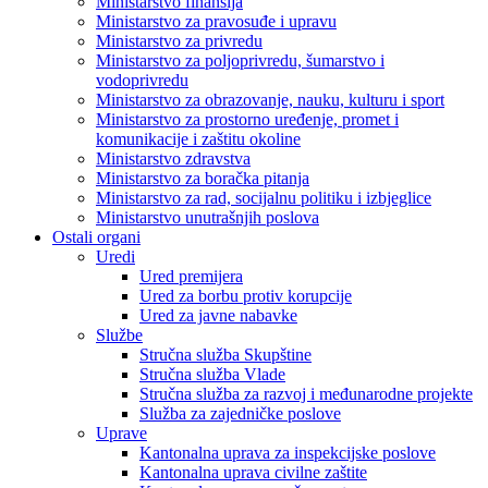
Ministarstvo finansija
Ministarstvo za pravosuđe i upravu
Ministarstvo za privredu
Ministarstvo za poljoprivredu, šumarstvo i
vodoprivredu
Ministarstvo za obrazovanje, nauku, kulturu i sport
Ministarstvo za prostorno uređenje, promet i
komunikacije i zaštitu okoline
Ministarstvo zdravstva
Ministarstvo za boračka pitanja
Ministarstvo za rad, socijalnu politiku i izbjeglice
Ministarstvo unutrašnjih poslova
Ostali organi
Uredi
Ured premijera
Ured za borbu protiv korupcije
Ured za javne nabavke
Službe
Stručna služba Skupštine
Stručna služba Vlade
Stručna služba za razvoj i međunarodne projekte
Služba za zajedničke poslove
Uprave
Kantonalna uprava za inspekcijske poslove
Kantonalna uprava civilne zaštite