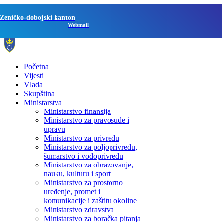
Zeničko-dobojski kanton
Webmail
Početna
Vijesti
Vlada
Skupština
Ministarstva
Ministarstvo finansija
Ministarstvo za pravosuđe i
upravu
Ministarstvo za privredu
Ministarstvo za poljoprivredu,
šumarstvo i vodoprivredu
Ministarstvo za obrazovanje,
nauku, kulturu i sport
Ministarstvo za prostorno
uređenje, promet i
komunikacije i zaštitu okoline
Ministarstvo zdravstva
Ministarstvo za boračka pitanja