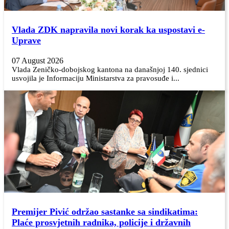
Vlada ZDK napravila novi korak ka uspostavi e-
Uprave
07 August 2026
Vlada Zeničko-dobojskog kantona na današnjoj 140. sjednici
usvojila je Informaciju Ministarstva za pravosuđe i...
Premijer Pivić održao sastanke sa sindikatima:
Plaće prosvjetnih radnika, policije i državnih