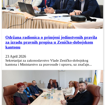
Održana radionica o primjeni jedinstvenih pravila
za izradu pravnih propisa u Zeničko-dobojskom
kantonu
23 April 2026
Sekretarijat za zakonodavstvo Vlade Zeničko-dobojskog
kantona i Ministarstvo za pravosuđe i upravu, uz značajn...