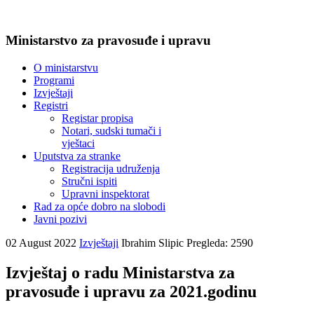
Ministarstvo za pravosuđe i upravu
O ministarstvu
Programi
Izvještaji
Registri
Registar propisa
Notari, sudski tumači i
vještaci
Uputstva za stranke
Registracija udruženja
Stručni ispiti
Upravni inspektorat
Rad za opće dobro na slobodi
Javni pozivi
02 August 2022
Izvještaji
Ibrahim Slipic
Pregleda: 2590
Izvještaj o radu Ministarstva za
pravosuđe i upravu za 2021.godinu