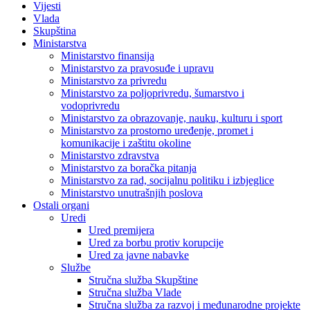
Vijesti
Vlada
Skupština
Ministarstva
Ministarstvo finansija
Ministarstvo za pravosuđe i upravu
Ministarstvo za privredu
Ministarstvo za poljoprivredu, šumarstvo i
vodoprivredu
Ministarstvo za obrazovanje, nauku, kulturu i sport
Ministarstvo za prostorno uređenje, promet i
komunikacije i zaštitu okoline
Ministarstvo zdravstva
Ministarstvo za boračka pitanja
Ministarstvo za rad, socijalnu politiku i izbjeglice
Ministarstvo unutrašnjih poslova
Ostali organi
Uredi
Ured premijera
Ured za borbu protiv korupcije
Ured za javne nabavke
Službe
Stručna služba Skupštine
Stručna služba Vlade
Stručna služba za razvoj i međunarodne projekte