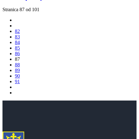
Stranica 87 od 101
82
83
84
85
86
87
88
89
90
91