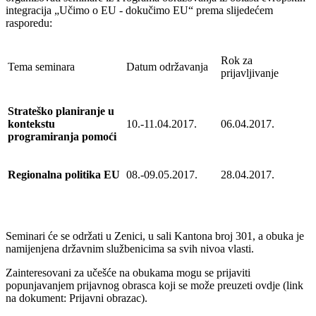
integracija „Učimo o EU - dokučimo EU“ prema slijedećem
rasporedu:
Rok za
Tema seminara
Datum održavanja
prijavljivanje
Strateško planiranje u
kontekstu
10.-11.04.2017.
06.04.2017.
programiranja pomoći
Regionalna politika EU
08.-09.05.2017.
28.04.2017.
Seminari će se održati u Zenici, u sali Kantona broj 301, a obuka je
namijenjena državnim službenicima sa svih nivoa vlasti.
Zainteresovani za učešće na obukama mogu se prijaviti
popunjavanjem prijavnog obrasca koji se može preuzeti ovdje (link
na dokument: Prijavni obrazac).