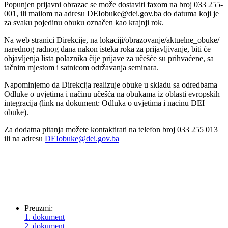
Popunjen prijavni obrazac se može dostaviti faxom na broj 033 255-
001, ili mailom na adresu DEIobuke@dei.gov.ba do datuma koji je
za svaku pojedinu obuku označen kao krajnji rok.
Na web stranici Direkcije, na lokaciji/obrazovanje/aktuelne_obuke/
narednog radnog dana nakon isteka roka za prijavljivanje, biti će
objavljenja lista polaznika čije prijave za učešće su prihvaćene, sa
tačnim mjestom i satnicom održavanja seminara.
Napominjemo da Direkcija realizuje obuke u skladu sa odredbama
Odluke o uvjetima i načinu učešća na obukama iz oblasti evropskih
integracija (link na dokument: Odluka o uvjetima i nacinu DEI
obuke).
Za dodatna pitanja možete kontaktirati na telefon broj 033 255 013
ili na adresu
DEIobuke@dei.gov.ba
Preuzmi:
1. dokument
2. dokument