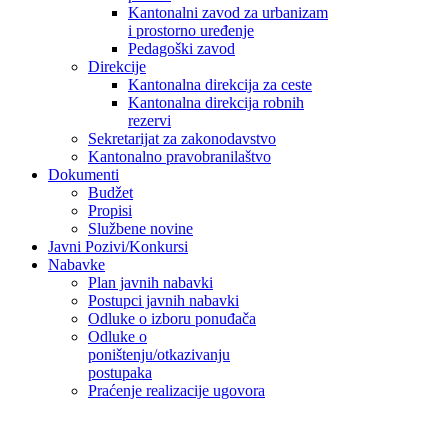
Kantonalni zavod za urbanizam
i prostorno uređenje
Pedagoški zavod
Direkcije
Kantonalna direkcija za ceste
Kantonalna direkcija robnih
rezervi
Sekretarijat za zakonodavstvo
Kantonalno pravobranilaštvo
Dokumenti
Budžet
Propisi
Službene novine
Javni Pozivi/Konkursi
Nabavke
Plan javnih nabavki
Postupci javnih nabavki
Odluke o izboru ponuđača
Odluke o
poništenju/otkazivanju
postupaka
Praćenje realizacije ugovora