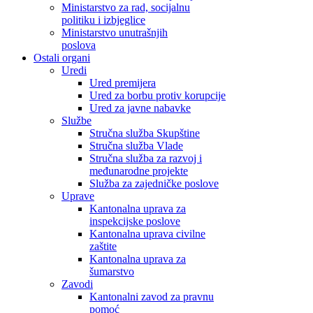
Ministarstvo za rad, socijalnu
politiku i izbjeglice
Ministarstvo unutrašnjih
poslova
Ostali organi
Uredi
Ured premijera
Ured za borbu protiv korupcije
Ured za javne nabavke
Službe
Stručna služba Skupštine
Stručna služba Vlade
Stručna služba za razvoj i
međunarodne projekte
Služba za zajedničke poslove
Uprave
Kantonalna uprava za
inspekcijske poslove
Kantonalna uprava civilne
zaštite
Kantonalna uprava za
šumarstvo
Zavodi
Kantonalni zavod za pravnu
pomoć