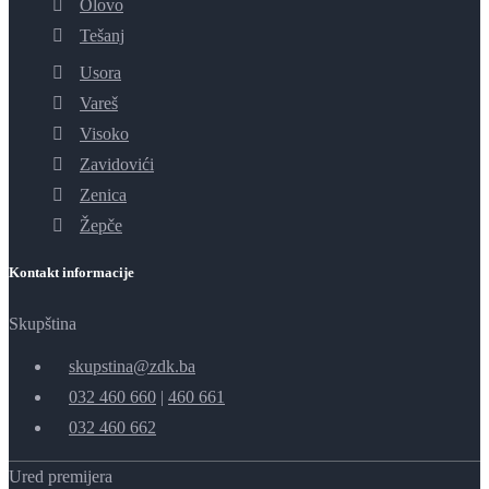
Olovo
Tešanj
Usora
Vareš
Visoko
Zavidovići
Zenica
Žepče
Kontakt informacije
Skupština
skupstina@zdk.ba
032 460 660
|
460 661
032 460 662
Ured premijera