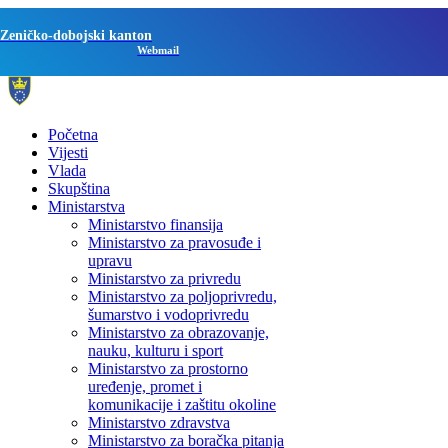
Zeničko-dobojski kanton
Webmail
Početna
Vijesti
Vlada
Skupština
Ministarstva
Ministarstvo finansija
Ministarstvo za pravosuđe i
upravu
Ministarstvo za privredu
Ministarstvo za poljoprivredu,
šumarstvo i vodoprivredu
Ministarstvo za obrazovanje,
nauku, kulturu i sport
Ministarstvo za prostorno
uređenje, promet i
komunikacije i zaštitu okoline
Ministarstvo zdravstva
Ministarstvo za boračka pitanja