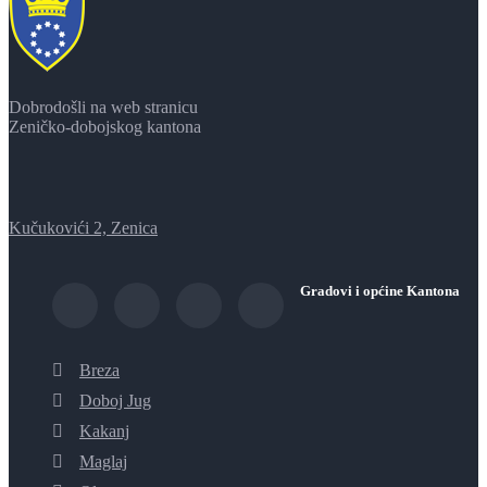
Dobrodošli na web stranicu
Zeničko-dobojskog kantona
Kučukovići 2, Zenica
Gradovi i općine Kantona
Breza
Doboj Jug
Kakanj
Maglaj