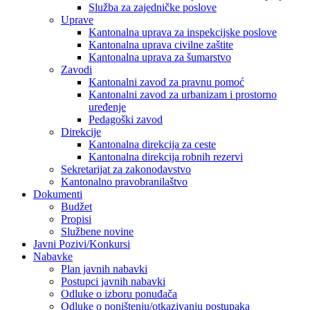
Služba za zajedničke poslove
Uprave
Kantonalna uprava za inspekcijske poslove
Kantonalna uprava civilne zaštite
Kantonalna uprava za šumarstvo
Zavodi
Kantonalni zavod za pravnu pomoć
Kantonalni zavod za urbanizam i prostorno
uređenje
Pedagoški zavod
Direkcije
Kantonalna direkcija za ceste
Kantonalna direkcija robnih rezervi
Sekretarijat za zakonodavstvo
Kantonalno pravobranilaštvo
Dokumenti
Budžet
Propisi
Službene novine
Javni Pozivi/Konkursi
Nabavke
Plan javnih nabavki
Postupci javnih nabavki
Odluke o izboru ponuđača
Odluke o poništenju/otkazivanju postupaka