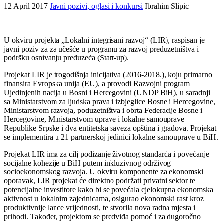
12 April 2017
Javni pozivi, oglasi i konkursi
Ibrahim Slipic
U okviru projekta „Lokalni integrisani razvoj“ (LIR), raspisan je
javni poziv za za učešće u programu za razvoj preduzetništva i
podršku osnivanju preduzeća (Start-up).
Projekat LIR je trogodišnja inicijativa (2016-2018.), koju primarno
finansira Evropska unija (EU), a provodi Razvojni program
Ujedinjenih nacija u Bosni i Hercegovini (UNDP BiH), u saradnji
sa Ministarstvom za ljudska prava i izbjeglice Bosne i Hercegovine,
Ministarstvom razvoja, poduzetništva i obrta Federacije Bosne i
Hercegovine, Ministarstvom uprave i lokalne samouprave
Republike Srpske i dva entitetska saveza opština i gradova. Projekat
se implementira u 21 partnerskoj jedinici lokalne samouprave u BiH.
Projekat LIR ima za cilj podizanje životnog standarda i povećanje
socijalne kohezije u BiH putem inkluzivnog održivog
socioekonomskog razvoja. U okviru komponente za ekonomski
oporavak, LIR projekat će direktno podržati privatni sektor te
potencijalne investitore kako bi se povećala cjelokupna ekonomska
aktivnost u lokalnim zajednicama, osigurao ekonomski rast kroz
produktivnije lance vrijednosti, te stvorila nova radna mjesta i
prihodi. Također, projektom se predviđa pomoć i za dugoročno