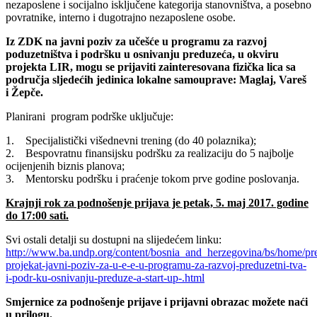
nezaposlene i socijalno isključene kategorija stanovništva, a posebno
povratnike, interno i dugotrajno nezaposlene osobe.
Iz ZDK na javni poziv za učešće u programu za razvoj
poduzetništva i podršku u osnivanju preduzeća, u okviru
projekta LIR, mogu se prijaviti zainteresovana fizička lica sa
područja sljedećih jedinica lokalne samouprave: Maglaj, Vareš
i Žepče.
Planirani program podrške uključuje:
1. Specijalistički višednevni trening (do 40 polaznika);
2. Bespovratnu finansijsku podršku za realizaciju do 5 najbolje
ocijenjenih biznis planova;
3. Mentorsku podršku i praćenje tokom prve godine poslovanja.
Krajnji rok za podnošenje prijava je petak, 5. maj 2017. godine
do 17:00 sati.
Svi ostali detalji su dostupni na slijedećem linku:
http://www.ba.undp.org/content/bosnia_and_herzegovina/bs/home/press
projekat-javni-poziv-za-u-e-e-u-programu-za-razvoj-preduzetni-tva-
i-podr-ku-osnivanju-preduze-a-start-up-.html
Smjernice za podnošenje prijave i prijavni obrazac možete naći
u prilogu.