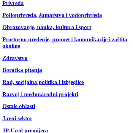
Privreda
Poljoprivreda, šumarstvo i vodoprivreda
Obrazovanje, nauka, kultura i sport
Prostorno uređenje, promet i komunikacije i zaštita
okoline
Zdravstvo
Boračka pitanja
Rad, socijalna politika i izbjeglice
Razvoj i međunarodni projekti
Ostale oblasti
Javni sektor
JP-Ured premijera