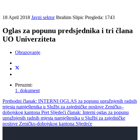
18 April 2018
Javni sektor
Ibrahim Slipic
Pregleda: 1743
Oglas za popunu predsjednika i tri člana
UO Univerziteta
Obrazovanje
Preuzmi:
1. dokument
Prethodni članak: INTERNI OGLAS za popunu upražnjenih radnih
mjesta namještenika u Službi za zajedničke poslove Zeničko–
dobojskog kantona
Pret
Sljedeći članak: Interni oglas za popunu
upražnjenih radnih mjesta namještenika u Službi za zajedničke
poslove Zeničko-dobojskog kantona
Sljedeće