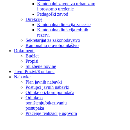
Kantonalni zavod za urbanizam
i prostorno uređenje
Pedagoški zavod
Direkcije
Kantonalna direkcija za ceste
Kantonalna direkcija robnih
rezervi
Sekretarijat za zakonodavstvo
Kantonalno pravobranilaštvo
Dokumenti
Budžet
Propisi
Službene novine
Javni Pozivi/Konkursi
Nabavke
Plan javnih nabavki
Postupci javnih nabavki
Odluke o izboru ponuđača
Odluke o
poništenju/otkazivanju
postupaka
Praćenje realizacije ugovora