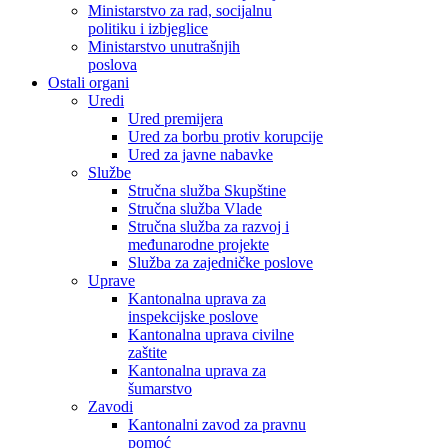
Ministarstvo za rad, socijalnu
politiku i izbjeglice
Ministarstvo unutrašnjih
poslova
Ostali organi
Uredi
Ured premijera
Ured za borbu protiv korupcije
Ured za javne nabavke
Službe
Stručna služba Skupštine
Stručna služba Vlade
Stručna služba za razvoj i
međunarodne projekte
Služba za zajedničke poslove
Uprave
Kantonalna uprava za
inspekcijske poslove
Kantonalna uprava civilne
zaštite
Kantonalna uprava za
šumarstvo
Zavodi
Kantonalni zavod za pravnu
pomoć