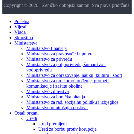
Copyright © 2026 - Zeničko-dobojski kanton. Sva prava pridržana.
Početna
Vijesti
Vlada
Skupština
Ministarstva
Ministarstvo finansija
Ministarstvo za pravosuđe i upravu
Ministarstvo za privredu
Ministarstvo za poljoprivredu, šumarstvo i
vodoprivredu
Ministarstvo za obrazovanje, nauku, kulturu i sport
Ministarstvo za prostorno uređenje, promet i
komunikacije i zaštitu okoline
Ministarstvo zdravstva
Ministarstvo za boračka pitanja
Ministarstvo za rad, socijalnu politiku i izbjeglice
Ministarstvo unutrašnjih poslova
Ostali organi
Uredi
Ured premijera
Ured za borbu protiv korupcije