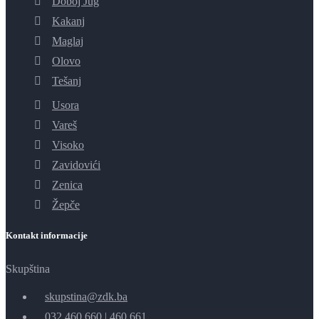
Doboj Jug
Kakanj
Maglaj
Olovo
Tešanj
Usora
Vareš
Visoko
Zavidovići
Zenica
Žepče
Kontakt informacije
Skupština
skupstina@zdk.ba
032 460 660
|
460 661