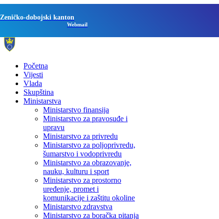
Zeničko-dobojski kanton
Webmail
Početna
Vijesti
Vlada
Skupština
Ministarstva
Ministarstvo finansija
Ministarstvo za pravosuđe i
upravu
Ministarstvo za privredu
Ministarstvo za poljoprivredu,
šumarstvo i vodoprivredu
Ministarstvo za obrazovanje,
nauku, kulturu i sport
Ministarstvo za prostorno
uređenje, promet i
komunikacije i zaštitu okoline
Ministarstvo zdravstva
Ministarstvo za boračka pitanja