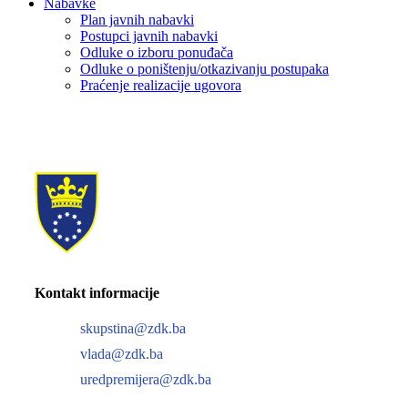
Nabavke
Plan javnih nabavki
Postupci javnih nabavki
Odluke o izboru ponuđača
Odluke o poništenju/otkazivanju postupaka
Praćenje realizacije ugovora
Kontakt informacije
skupstina@zdk.ba
vlada@zdk.ba
uredpremijera@zdk.ba