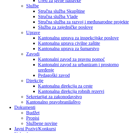
Ured za javne nabavke
Službe
Stručna služba Skupštine
Stručna služba Vlade
Stručna služba za razvoj i međunarodne projekte
Služba za zajedničke poslove
Uprave
Kantonalna uprava za inspekcijske poslove
Kantonalna uprava civilne zaštite
Kantonalna uprava za šumarstvo
Zavodi
Kantonalni zavod za pravnu pomoć
Kantonalni zavod za urbanizam i prostorno
uređenje
Pedagoški zavod
Direkcije
Kantonalna direkcija za ceste
Kantonalna direkcija robnih rezervi
Sekretarijat za zakonodavstvo
Kantonalno pravobranilaštvo
Dokumenti
Budžet
Propisi
Službene novine
Javni Pozivi/Konkursi