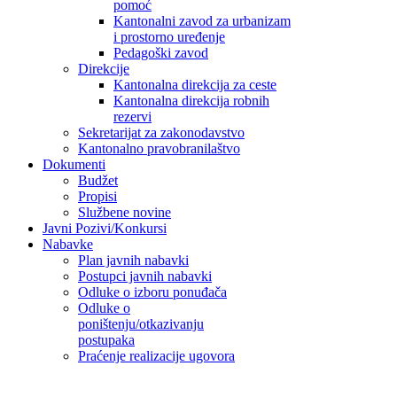
pomoć
Kantonalni zavod za urbanizam
i prostorno uređenje
Pedagoški zavod
Direkcije
Kantonalna direkcija za ceste
Kantonalna direkcija robnih
rezervi
Sekretarijat za zakonodavstvo
Kantonalno pravobranilaštvo
Dokumenti
Budžet
Propisi
Službene novine
Javni Pozivi/Konkursi
Nabavke
Plan javnih nabavki
Postupci javnih nabavki
Odluke o izboru ponuđača
Odluke o
poništenju/otkazivanju
postupaka
Praćenje realizacije ugovora