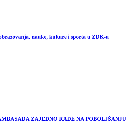
t obrazovanja, nauke, kulture i sporta u ZDK-u
 AMBASADA ZAJEDNO RADE NA POBOLJŠANJU