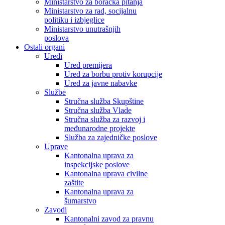
Ministarstvo za boračka pitanja
Ministarstvo za rad, socijalnu
politiku i izbjeglice
Ministarstvo unutrašnjih
poslova
Ostali organi
Uredi
Ured premijera
Ured za borbu protiv korupcije
Ured za javne nabavke
Službe
Stručna služba Skupštine
Stručna služba Vlade
Stručna služba za razvoj i
međunarodne projekte
Služba za zajedničke poslove
Uprave
Kantonalna uprava za
inspekcijske poslove
Kantonalna uprava civilne
zaštite
Kantonalna uprava za
šumarstvo
Zavodi
Kantonalni zavod za pravnu