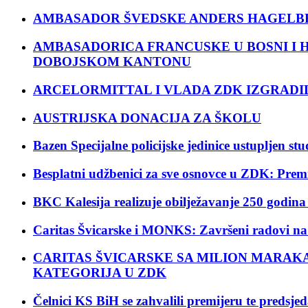
AMBASADOR ŠVEDSKE ANDERS HAGELBER
AMBASADORICA FRANCUSKE U BOSNI I H
DOBOJSKOM KANTONU
ARCELORMITTAL I VLADA ZDK IZGRADIL
AUSTRIJSKA DONACIJA ZA ŠKOLU
Bazen Specijalne policijske jedinice ustupljen st
Besplatni udžbenici za sve osnovce u ZDK: Premij
BKC Kalesija realizuje obilježavanje 250 godi
Caritas Švicarske i MONKS: Završeni radovi na 
CARITAS ŠVICARSKE SA MILION MARAK
KATEGORIJA U ZDK
Čelnici KS BiH se zahvalili premijeru te preds