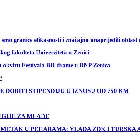
 smo granice efikasnosti i značajno unaprijedili oblas
kog fakulteta Univerziteta u Zenici
okviru Festivala BH drame u BNP Zenica
“
E DOBITI STIPENDIJU U IZNOSU OD 750 KM
EGIJE ZA MLADE
AMETAK U PEHARAMA: VLADA ZDK I TURSKA