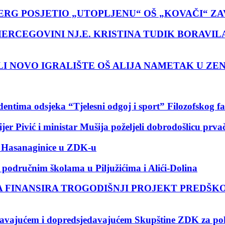
G POSJETIO „UTOPLJENU“ OŠ „KOVAČI“ ZA
ERCEGOVINI NJ.E. KRISTINA TUDIK BORAVIL
I NOVO IGRALIŠTE OŠ ALIJA NAMETAK U ZEN
udentima odsjeka “Tjelesni odgoj i sport” Filozofskog fa
er Pivić i ministar Mušija poželjeli dobrodošlicu prva
na Hasanaginice u ZDK-u
područnim školama u Piljužićima i Alići-Dolina
A FINANSIRA TROGODIŠNJI PROJEKT PREDŠ
jedavajućem i dopredsjedavajućem Skupštine ZDK za po