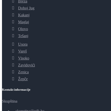
Breza
Doboj Jug
Kakanj
Maglaj
Olovo
Tešanj
Usora
Vareš
Visoko
Zavidovići
Zenica
Žepče
Kontakt informacije
Skupština
skupstina@zdk.ba