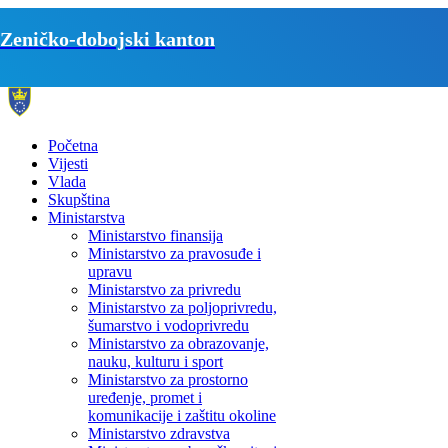
Zeničko-dobojski kanton
Početna
Vijesti
Vlada
Skupština
Ministarstva
Ministarstvo finansija
Ministarstvo za pravosuđe i
upravu
Ministarstvo za privredu
Ministarstvo za poljoprivredu,
šumarstvo i vodoprivredu
Ministarstvo za obrazovanje,
nauku, kulturu i sport
Ministarstvo za prostorno
uređenje, promet i
komunikacije i zaštitu okoline
Ministarstvo zdravstva