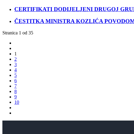
CERTIFIKATI DODIJELJENI DRUGOJ GR
ČESTITKA MINISTRA KOZLIĆA POVODO
Stranica 1 od 35
1
2
3
4
5
6
7
8
9
10