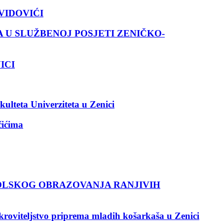
VIDOVIĆI
A U SLUŽBENOJ POSJETI ZENIČKO-
ICI
kulteta Univerziteta u Zenici
čićima
KOLSKOG OBRAZOVANJA RANJIVIH
kroviteljstvo priprema mladih košarkaša u Zenici