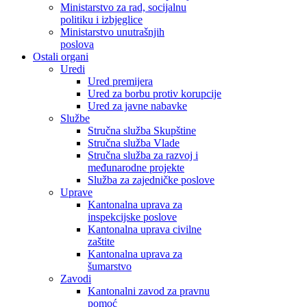
Ministarstvo za rad, socijalnu
politiku i izbjeglice
Ministarstvo unutrašnjih
poslova
Ostali organi
Uredi
Ured premijera
Ured za borbu protiv korupcije
Ured za javne nabavke
Službe
Stručna služba Skupštine
Stručna služba Vlade
Stručna služba za razvoj i
međunarodne projekte
Služba za zajedničke poslove
Uprave
Kantonalna uprava za
inspekcijske poslove
Kantonalna uprava civilne
zaštite
Kantonalna uprava za
šumarstvo
Zavodi
Kantonalni zavod za pravnu
pomoć