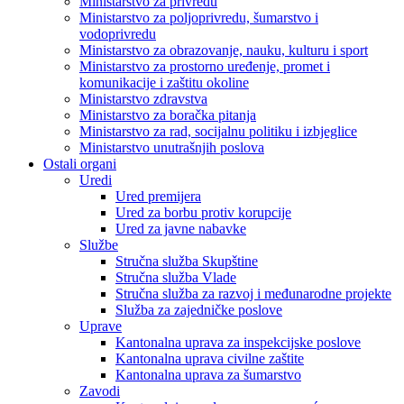
Ministarstvo za privredu
Ministarstvo za poljoprivredu, šumarstvo i
vodoprivredu
Ministarstvo za obrazovanje, nauku, kulturu i sport
Ministarstvo za prostorno uređenje, promet i
komunikacije i zaštitu okoline
Ministarstvo zdravstva
Ministarstvo za boračka pitanja
Ministarstvo za rad, socijalnu politiku i izbjeglice
Ministarstvo unutrašnjih poslova
Ostali organi
Uredi
Ured premijera
Ured za borbu protiv korupcije
Ured za javne nabavke
Službe
Stručna služba Skupštine
Stručna služba Vlade
Stručna služba za razvoj i međunarodne projekte
Služba za zajedničke poslove
Uprave
Kantonalna uprava za inspekcijske poslove
Kantonalna uprava civilne zaštite
Kantonalna uprava za šumarstvo
Zavodi