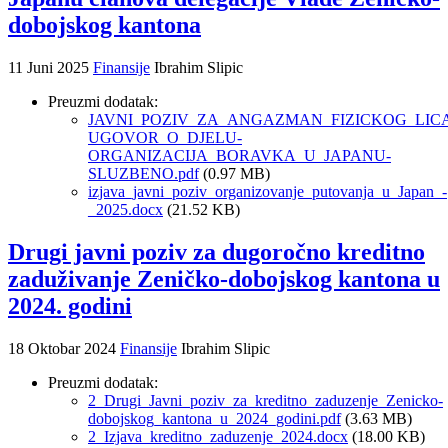
dobojskog kantona
11 Juni 2025
Finansije
Ibrahim Slipic
Preuzmi dodatak:
JAVNI_POZIV_ZA_ANGAZMAN_FIZICKOG_LIC
UGOVOR_O_DJELU-
ORGANIZACIJA_BORAVKA_U_JAPANU-
SLUZBENO.pdf
(0.97 MB)
izjava_javni_poziv_organizovanje_putovanja_u_Japan_-
_2025.docx
(21.52 KB)
Drugi javni poziv za dugoročno kreditno
zaduživanje Zeničko-dobojskog kantona u
2024. godini
18 Oktobar 2024
Finansije
Ibrahim Slipic
Preuzmi dodatak:
2_Drugi_Javni_poziv_za_kreditno_zaduzenje_Zenicko-
dobojskog_kantona_u_2024_godini.pdf
(3.63 MB)
2_Izjava_kreditno_zaduzenje_2024.docx
(18.00 KB)