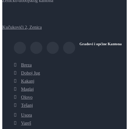
Zeničko-dobojskog kantona
Kučukovići 2, Zenica
Gradovi i općine Kantona
Breza
Doboj Jug
Kakanj
Maglaj
Olovo
Tešanj
Usora
Vareš