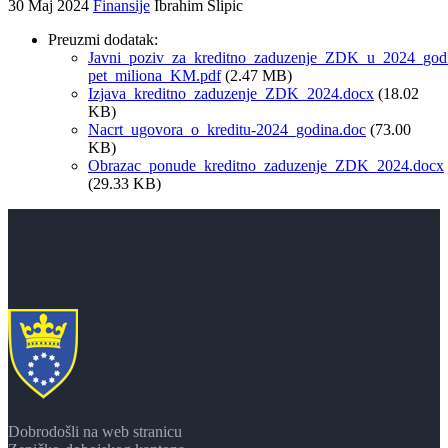
30 Maj 2024
Finansije
Ibrahim Slipic
Preuzmi dodatak:
Javni_poziv_za_kreditno_zaduzenje_ZDK_u_2024_godi
pet_miliona_KM.pdf
(2.47 MB)
Izjava_kreditno_zaduzenje_ZDK_2024.docx
(18.02
KB)
Nacrt_ugovora_o_kreditu-2024_godina.doc
(73.00
KB)
Obrazac_ponude_kreditno_zaduzenje_ZDK_2024.docx
(29.33 KB)
Dobrodošli na web stranicu