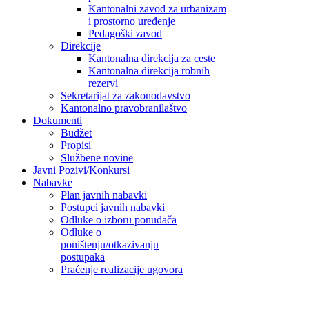
Kantonalni zavod za urbanizam
i prostorno uređenje
Pedagoški zavod
Direkcije
Kantonalna direkcija za ceste
Kantonalna direkcija robnih
rezervi
Sekretarijat za zakonodavstvo
Kantonalno pravobranilaštvo
Dokumenti
Budžet
Propisi
Službene novine
Javni Pozivi/Konkursi
Nabavke
Plan javnih nabavki
Postupci javnih nabavki
Odluke o izboru ponuđača
Odluke o
poništenju/otkazivanju
postupaka
Praćenje realizacije ugovora