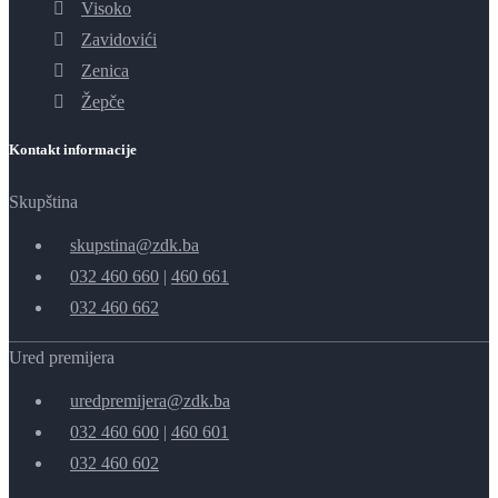
Visoko
Zavidovići
Zenica
Žepče
Kontakt informacije
Skupština
skupstina@zdk.ba
032 460 660
|
460 661
032 460 662
Ured premijera
uredpremijera@zdk.ba
032 460 600
|
460 601
032 460 602