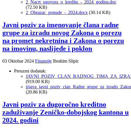
2_Nacrt_ugovora_o_kreditu_-_2024_godina.doc
(72.50 KB)
2_Obrazac_ponude_-_2024.docx
(30.14 KB)
Javni poziv za imenovanje člana radne
grupe za izradu novog Zakona o porezu
na promet nekretnina i Zakona o porezu
na imovinu, naslijeđe i poklon
03 Oktobar 2024
Finansije
Ibrahim Slipic
Preuzmi dodatak:
JAVNI_POZIV_CLAN_RADNOG_TIMA_ZA_IZR
(919.00 KB)
izjava_javni_poziv_clan_Radne_grupe_za_izradu_Zako
(20.86 KB)
Javni poziv za dugoročno kreditno
zaduživanje Zeničko-dobojskog kantona u
2024. godini