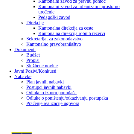
Kantonalni zavod za pravnu pomoć
Kantonalni zavod za urbanizam i prostorno
uređenje
Pedagoški zavod
Direkcije
Kantonalna direkcija za ceste
Kantonalna direkcija robnih rezervi
Sekretarijat za zakonodavstvo
Kantonalno pravobranilaštvo
Dokumenti
Budžet
Propisi
Službene novine
Javni Pozivi/Konkursi
Nabavke
Plan javnih nabavki
Postupci javnih nabavki
Odluke o izboru ponuđača
Odluke o poništenju/otkazivanju postupaka
Praćenje realizacije ugovora