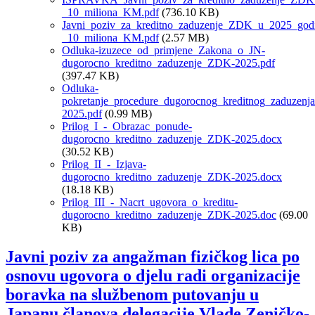
_10_miliona_KM.pdf
(736.10 KB)
Javni_poziv_za_kreditno_zaduzenje_ZDK_u_2025_godi
_10_miliona_KM.pdf
(2.57 MB)
Odluka-izuzece_od_primjene_Zakona_o_JN-
dugorocno_kreditno_zaduzenje_ZDK-2025.pdf
(397.47 KB)
Odluka-
pokretanje_procedure_dugorocnog_kreditnog_zaduzen
2025.pdf
(0.99 MB)
Prilog_I_-_Obrazac_ponude-
dugorocno_kreditno_zaduzenje_ZDK-2025.docx
(30.52 KB)
Prilog_II_-_Izjava-
dugorocno_kreditno_zaduzenje_ZDK-2025.docx
(18.18 KB)
Prilog_III_-_Nacrt_ugovora_o_kreditu-
dugorocno_kreditno_zaduzenje_ZDK-2025.doc
(69.00
KB)
Javni poziv za angažman fizičkog lica po
osnovu ugovora o djelu radi organizacije
boravka na službenom putovanju u
Japanu članova delegacije Vlade Zeničko-