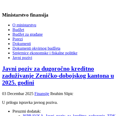
Ministarstvo finansija
O ministarstvu
Budžet
Budžet za građane
Porezi
Dokumenti
Dokumenti okvirnog budžeta
Smjernice ekonomske i fiskalne politike
Javni pozivi
Javni poziv za dugoročno kreditno
zaduživanje Zeničko-dobojskog kantona u
2025. godini
03 Decembar 2025
Finansije
Ibrahim Slipic
U prilogu ispravka javnog poziva.
Preuzmi dodatak:
ISPRAVKA_Javni_poziv_za_kreditno_zaduzenje_ZDK