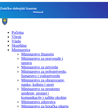
Zeničko-dobojski kanton
Webmail
Početna
Vijesti
Vlada
Skupština
Ministarstva
Ministarstvo finansija
Ministarstvo za pravosuđe i
upravu
Ministarstvo za privredu
Ministarstvo za poljoprivredu,
šumarstvo i vodoprivredu
Ministarstvo za obrazovanje,
nauku, kulturu i sport
Ministarstvo za prostorno
uređenje, promet i
komunikacije i zaštitu okoline
Ministarstvo zdravstva
Ministarstvo za boračka pitanja