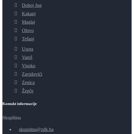
Doboj Jug
Kakanj
Maglaj
Olovo
Tešanj
Usora
Vareš
Visoko
Zavidovići
Zenica
Žepče
Kontakt informacije
Skupština
skupstina@zdk.ba