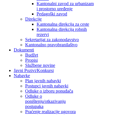
Kantonalni zavod za urbanizam
i prostorno uređenje
Pedagoški zavod
Direkcije
Kantonalna direkcija za ceste
Kantonalna direkcija robnih
rezervi
Sekretarijat za zakonodavstvo
Kantonalno pravobranilaštvo
Dokumenti
Budžet
Propisi
Službene novine
Javni Pozivi/Konkursi
Nabavke
Plan javnih nabavki
Postupci javnih nabavki
Odluke o izboru ponuđača
Odluke o
poništenju/otkazivanju
postupaka
Praćenje realizacije ugovora