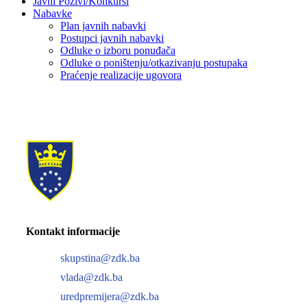
Javni Pozivi/Konkursi
Nabavke
Plan javnih nabavki
Postupci javnih nabavki
Odluke o izboru ponuđača
Odluke o poništenju/otkazivanju postupaka
Praćenje realizacije ugovora
Kontakt informacije
skupstina@zdk.ba
vlada@zdk.ba
uredpremijera@zdk.ba