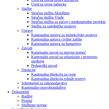
Ured za javne nabavke
Službe
Stručna služba Skupštine
Stručna služba Vlade
Stručna služba za razvoj i međunarodne projekte
Služba za zajedničke poslove
Uprave
Kantonalna uprava za inspekcijske poslove
Kantonalna uprava civilne zaštite
Kantonalna uprava za šumarstvo
Zavodi
Kantonalni zavod za pravnu pomoć
Kantonalni zavod za urbanizam i prostorno
uređenje
Pedagoški zavod
Direkcije
Kantonalna direkcija za ceste
Kantonalna direkcija robnih rezervi
Sekretarijat za zakonodavstvo
Kantonalno pravobranilaštvo
Dokumenti
Budžet
Propisi
Službene novine