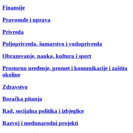
Finansije
Pravosuđe i uprava
Privreda
Poljoprivreda, šumarstvo i vodoprivreda
Obrazovanje, nauka, kultura i sport
Prostorno uređenje, promet i komunikacije i zaštita
okoline
Zdravstvo
Boračka pitanja
Rad, socijalna politika i izbjeglice
Razvoj i međunarodni projekti