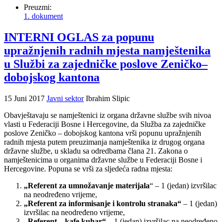
Preuzmi:
1. dokument
INTERNI OGLAS za popunu
upražnjenih radnih mjesta namještenika
u Službi za zajedničke poslove Zeničko–
dobojskog kantona
15 Juni 2017
Javni sektor
Ibrahim Slipic
Obavještavaju se namještenici iz organa državne službe svih nivoa
vlasti u Federaciji Bosne i Hercegovine, da Služba za zajedničke
poslove Zeničko – dobojskog kantona vrši popunu upražnjenih
radnih mjesta putem preuzimanja namještenika iz drugog organa
državne službe, u skladu sa odredbama člana 21. Zakona o
namještenicima u organima državne službe u Federaciji Bosne i
Hercegovine. Popuna se vrši za sljedeća radna mjesta:
„Referent za umnožavanje materijala
“ – 1 (jedan) izvršilac
na neodređeno vrijeme,
„Referent za informisanje i kontrolu stranaka“
– 1 (jedan)
izvršilac na neodređeno vrijeme,
„Referent – kafe kuhar“
– 1 (jedan) izvršilac na neodređeno