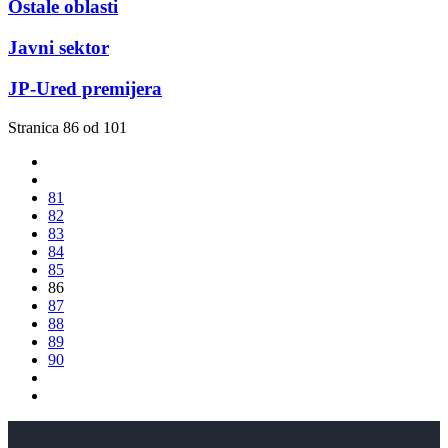
Ostale oblasti
Javni sektor
JP-Ured premijera
Stranica 86 od 101
81
82
83
84
85
86
87
88
89
90