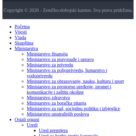
Copyright © 2026 - Zeničko-dobojski kanton. Sva prava pridržana.
Početna
Vijesti
Vlada
Skupština
Ministarstva
Ministarstvo finansija
Ministarstvo za pravosuđe i upravu
Ministarstvo za privredu
Ministarstvo za poljoprivredu, šumarstvo i
vodoprivredu
Ministarstvo za obrazovanje, nauku, kulturu i sport
Ministarstvo za prostorno uređenje, promet i
komunikacije i zaštitu okoline
Ministarstvo zdravstva
Ministarstvo za boračka pitanja
Ministarstvo za rad, socijalnu politiku i izbjeglice
Ministarstvo unutrašnjih poslova
Ostali organi
Uredi
Ured premijera
Ured za borbu protiv korupcije