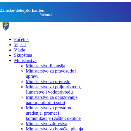
Zeničko-dobojski kanton
Webmail
Početna
Vijesti
Vlada
Skupština
Ministarstva
Ministarstvo finansija
Ministarstvo za pravosuđe i
upravu
Ministarstvo za privredu
Ministarstvo za poljoprivredu,
šumarstvo i vodoprivredu
Ministarstvo za obrazovanje,
nauku, kulturu i sport
Ministarstvo za prostorno
uređenje, promet i
komunikacije i zaštitu okoline
Ministarstvo zdravstva
Ministarstvo za boračka pitanja