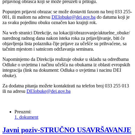
prijavnog obrasca koji se može preuzeti u prilogu.
Popunjen prijavni obrazac se može dostaviti faxom na broj 033 255-
001, ili mailom na adresu
DEIobuke@dei.gov.ba
do datuma koji je
za svaku pojedinu obuku označen kao krajnji rok.
Na web stranici Direkcije, na lokaciji/obrazovanje/aktuelne_obuke/
narednog radnog dana nakon isteka roka za prijavljivanje, biti će
objavljenja lista polaznika čije prijave za učešće su prihvaćene, sa
tačnim mjestom i satnicom održavanja seminara.
Napominjemo da Direkcija realizuje obuke u skladu sa odredbama
Odluke o uvjetima i načinu učešća na obukama iz oblasti evropskih
integracija (link na dokument: Odluka o uvjetima i nacinu DEI
obuke).
Za dodatna pitanja možete kontaktirati na telefon broj 033 255 013
ili na adresu
DEIobuke@dei.gov.ba
Preuzmi:
1. dokument
Javni poziv-STRUČNO USAVRŠAVANJE