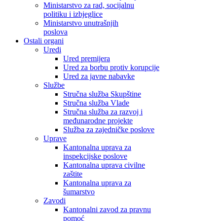
Ministarstvo za rad, socijalnu
politiku i izbjeglice
Ministarstvo unutrašnjih
poslova
Ostali organi
Uredi
Ured premijera
Ured za borbu protiv korupcije
Ured za javne nabavke
Službe
Stručna služba Skupštine
Stručna služba Vlade
Stručna služba za razvoj i
međunarodne projekte
Služba za zajedničke poslove
Uprave
Kantonalna uprava za
inspekcijske poslove
Kantonalna uprava civilne
zaštite
Kantonalna uprava za
šumarstvo
Zavodi
Kantonalni zavod za pravnu
pomoć