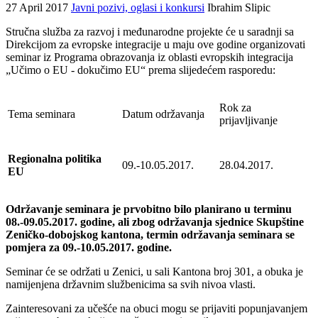
27 April 2017
Javni pozivi, oglasi i konkursi
Ibrahim Slipic
Stručna služba za razvoj i međunarodne projekte će u saradnji sa
Direkcijom za evropske integracije u maju ove godine organizovati
seminar iz Programa obrazovanja iz oblasti evropskih integracija
„Učimo o EU - dokučimo EU“ prema slijedećem rasporedu:
Rok za
Tema seminara
Datum održavanja
prijavljivanje
Regionalna politika
09.-10.05.2017.
28.04.2017.
EU
Održavanje seminara je prvobitno bilo planirano u terminu
08.-09.05.2017. godine, ali zbog održavanja sjednice Skupštine
Zeničko-dobojskog kantona, termin održavanja seminara se
pomjera za 09.-10.05.2017. godine.
Seminar će se održati u Zenici, u sali Kantona broj 301, a obuka je
namijenjena državnim službenicima sa svih nivoa vlasti.
Zainteresovani za učešće na obuci mogu se prijaviti popunjavanjem