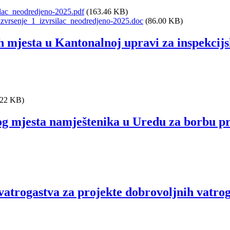
ilac_neodredjeno-2025.pdf
(163.46 KB)
izvrsenje_1_izvrsilac_neodredjeno-2025.doc
(86.00 KB)
h mjesta u Kantonalnoj upravi za inspekcij
.22 KB)
og mjesta namještenika u Uredu za borbu p
i vatrogastva za projekte dobrovoljnih vatr