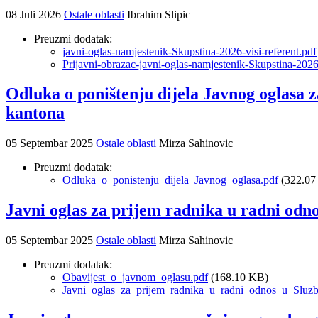
08 Juli 2026
Ostale oblasti
Ibrahim Slipic
Preuzmi dodatak:
javni-oglas-namjestenik-Skupstina-2026-visi-referent.pdf
Prijavni-obrazac-javni-oglas-namjestenik-Skupstina-2026-
Odluka o poništenju dijela Javnog oglasa 
kantona
05 Septembar 2025
Ostale oblasti
Mirza Sahinovic
Preuzmi dodatak:
Odluka_o_ponistenju_dijela_Javnog_oglasa.pdf
(322.07
Javni oglas za prijem radnika u radni odn
05 Septembar 2025
Ostale oblasti
Mirza Sahinovic
Preuzmi dodatak:
Obavijest_o_javnom_oglasu.pdf
(168.10 KB)
Javni_oglas_za_prijem_radnika_u_radni_odnos_u_Sluzb