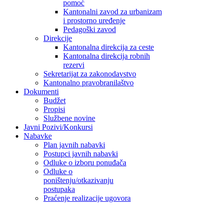
pomoć
Kantonalni zavod za urbanizam
i prostorno uređenje
Pedagoški zavod
Direkcije
Kantonalna direkcija za ceste
Kantonalna direkcija robnih
rezervi
Sekretarijat za zakonodavstvo
Kantonalno pravobranilaštvo
Dokumenti
Budžet
Propisi
Službene novine
Javni Pozivi/Konkursi
Nabavke
Plan javnih nabavki
Postupci javnih nabavki
Odluke o izboru ponuđača
Odluke o
poništenju/otkazivanju
postupaka
Praćenje realizacije ugovora