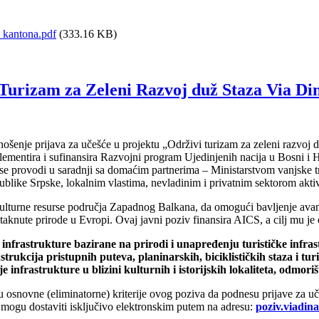
kantona.pdf
(333.16 KB)
 Turizam za Zeleni Razvoj duž Staza Via Din
enje prijava za učešće u projektu „Održivi turizam za zeleni razvoj du
implementira i sufinansira Razvojni program Ujedinjenih nacija u Bosni
a se provodi u saradnji sa domaćim partnerima – Ministarstvom vanjsk
publike Srpske, lokalnim vlastima, nevladinim i privatnim sektorom akti
kulturne resurse područja Zapadnog Balkana, da omogući bavljenje avantur
etaknute prirode u Evropi. Ovaj javni poziv finansira AICS, a cilj mu je
 infrastrukture bazirane na prirodi i unapređenju turističke infrastr
trukcija pristupnih puteva, planinarskih, biciklističkih staza i tur
frastrukture u blizini kulturnih i istorijskih lokaliteta, odmorišta 
 osnovne (eliminatorne) kriterije ovog poziva da podnesu prijave za uč
e mogu dostaviti isključivo elektronskim putem na adresu:
poziv.viadi