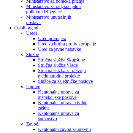
Ministarstvo za boračka pitanja
Ministarstvo za rad, socijalnu
politiku i izbjeglice
Ministarstvo unutrašnjih
poslova
Ostali organi
Uredi
Ured premijera
Ured za borbu protiv korupcije
Ured za javne nabavke
Službe
Stručna služba Skupštine
Stručna služba Vlade
Stručna služba za razvoj i
međunarodne projekte
Služba za zajedničke poslove
Uprave
Kantonalna uprava za
inspekcijske poslove
Kantonalna uprava civilne
zaštite
Kantonalna uprava za
šumarstvo
Zavodi
Kantonalni zavod za pravnu