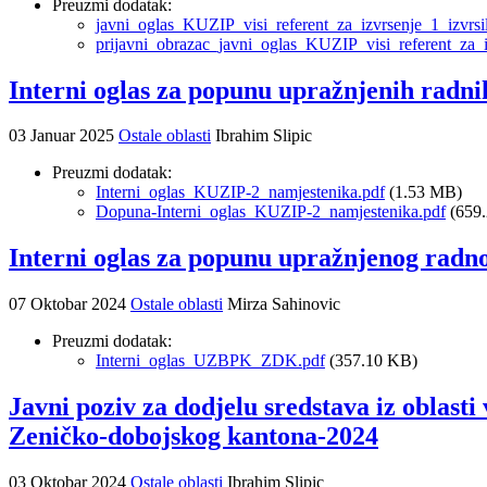
Preuzmi dodatak:
javni_oglas_KUZIP_visi_referent_za_izvrsenje_1_izvrs
prijavni_obrazac_javni_oglas_KUZIP_visi_referent_za_
Interni oglas za popunu upražnjenih radni
03 Januar 2025
Ostale oblasti
Ibrahim Slipic
Preuzmi dodatak:
Interni_oglas_KUZIP-2_namjestenika.pdf
(1.53 MB)
Dopuna-Interni_oglas_KUZIP-2_namjestenika.pdf
(659
Interni oglas za popunu upražnjenog radn
07 Oktobar 2024
Ostale oblasti
Mirza Sahinovic
Preuzmi dodatak:
Interni_oglas_UZBPK_ZDK.pdf
(357.10 KB)
Javni poziv za dodjelu sredstava iz oblast
Zeničko-dobojskog kantona-2024
03 Oktobar 2024
Ostale oblasti
Ibrahim Slipic