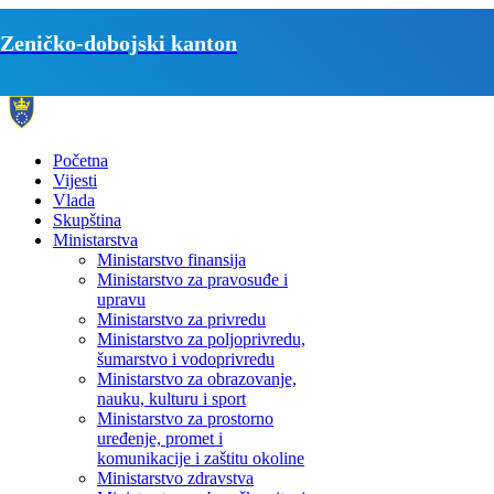
Zeničko-dobojski kanton
Početna
Vijesti
Vlada
Skupština
Ministarstva
Ministarstvo finansija
Ministarstvo za pravosuđe i
upravu
Ministarstvo za privredu
Ministarstvo za poljoprivredu,
šumarstvo i vodoprivredu
Ministarstvo za obrazovanje,
nauku, kulturu i sport
Ministarstvo za prostorno
uređenje, promet i
komunikacije i zaštitu okoline
Ministarstvo zdravstva