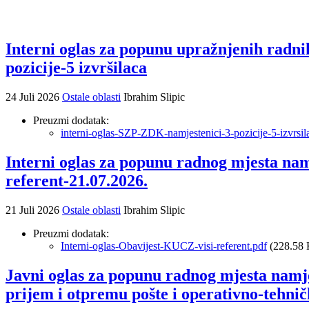
Interni oglas za popunu upražnjenih radni
pozicije-5 izvršilaca
24 Juli 2026
Ostale oblasti
Ibrahim Slipic
Preuzmi dodatak:
interni-oglas-SZP-ZDK-namjestenici-3-pozicije-5-izvrsil
Interni oglas za popunu radnog mjesta nam
referent-21.07.2026.
21 Juli 2026
Ostale oblasti
Ibrahim Slipic
Preuzmi dodatak:
Interni-oglas-Obavijest-KUCZ-visi-referent.pdf
(228.58
Javni oglas za popunu radnog mjesta namje
prijem i otpremu pošte i operativno-tehnič