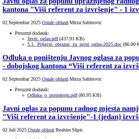
Javni oglas za popunu upražnjenog radnog
kantona "Viši referent za izvršenje" - 1 i
02 Septembar 2025
Ostale oblasti
Mirza Sahinovic
Preuzmi dodatak:
Javni_oglas.pdf
(437.91 KB)
5.1._Prijavni_obrazac_za_javni_oglas-2025.doc
(86.00 
Odluka o poništenju Javnog oglasa za pop
- dobojskog kantona “Viši referent za izvrš
02 Septembar 2025
Ostale oblasti
Mirza Sahinovic
Preuzmi dodatak:
Odluka_o_ponistenju.pdf
(80.95 KB)
Javni oglas za popunu radnog mjesta namj
"Viši referent za izvršenje"-1 (jedan) izv
02 Juli 2025
Ostale oblasti
Ibrahim Slipic