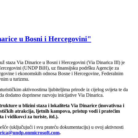
arice u Bosni i Hercegovini"
ž staza Via Dinarice u Bosni i Hercegovini (Via Dinarica III) je
 i Hercegovini (UNDP BiH), uz finansijsku podršku Agencije za
e trgovine i ekonomskih odnosa Bosne i Hercegovine, Federalnim
vnim u turizmu.
ističkim aktivnostima ljubiteljima prirode iz cijelog svijeta te da
 da dodatno doprinese razvoju inicijative Via Dinarica.
ukture u blizini staza i lokaliteta Via Dinarice (inovativna i
ističkih atrakcija, ljetnih kampova, pristup vodi i pratećim
i vidikovci za turiste, itd.).
ešće (uključujući i svu prateću dokumentaciju) u ovoj aktivnosti
narica@undp.onmicrosoft.com
.