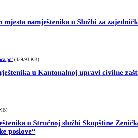
h mjesta namještenika u Službi za zajednič
aca.pdf
(339.93 KB)
ještenika u Kantonalnoj upravi civilne zašt
 KB)
štenika u Stručnoj službi Skupštine Zeničk
ke poslove“