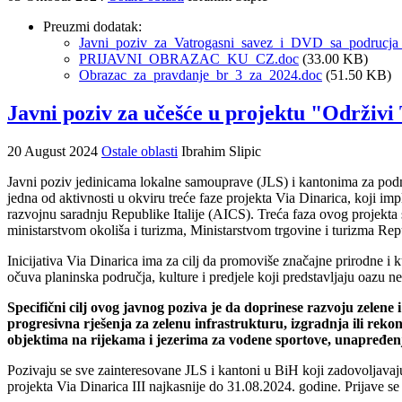
Preuzmi dodatak:
Javni_poziv_za_Vatrogasni_savez_i_DVD_sa_podrucja_
PRIJAVNI_OBRAZAC_KU_CZ.doc
(33.00 KB)
Obrazac_za_pravdanje_br_3_za_2024.doc
(51.50 KB)
Javni poziv za učešće u projektu "Održivi
20 August 2024
Ostale oblasti
Ibrahim Slipic
Javni poziv jedinicama lokalne samouprave (JLS) i kantonima za podnoš
jedna od aktivnosti u okviru treće faze projekta Via Dinarica, koji 
razvojnu saradnju Republike Italije (AICS). Treća faza ovog projekt
ministarstvom okoliša i turizma, Ministarstvom trgovine i turizma Re
Inicijativa Via Dinarica ima za cilj da promoviše značajne prirodne i 
očuva planinska područja, kulture i predjele koji predstavljaju oazu n
Specifični cilj ovog javnog poziva je da doprinese razvoju zelene i
progresivna rješenja za zelenu infrastrukturu, izgradnja ili rekons
objektima na rijekama i jezerima za vodene sportove, unapređenje in
Pozivaju se sve zainteresovane JLS i kantoni u BiH koji zadovoljavaju
projekta Via Dinarica III najkasnije do 31.08.2024. godine. Prijave s