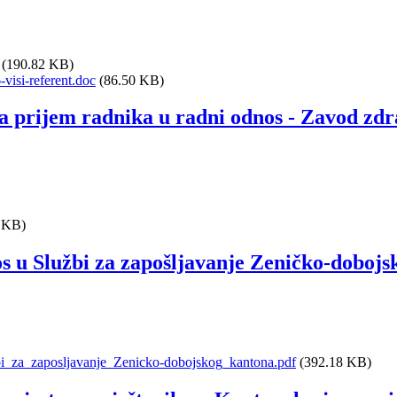
(190.82 KB)
visi-referent.doc
(86.50 KB)
za prijem radnika u radni odnos - Zavod zd
 KB)
os u Službi za zapošljavanje Zeničko-doboj
i_za_zaposljavanje_Zenicko-dobojskog_kantona.pdf
(392.18 KB)