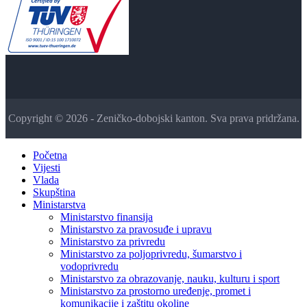
Copyright © 2026 - Zeničko-dobojski kanton. Sva prava pridržana.
Početna
Vijesti
Vlada
Skupština
Ministarstva
Ministarstvo finansija
Ministarstvo za pravosuđe i upravu
Ministarstvo za privredu
Ministarstvo za poljoprivredu, šumarstvo i
vodoprivredu
Ministarstvo za obrazovanje, nauku, kulturu i sport
Ministarstvo za prostorno uređenje, promet i
komunikacije i zaštitu okoline