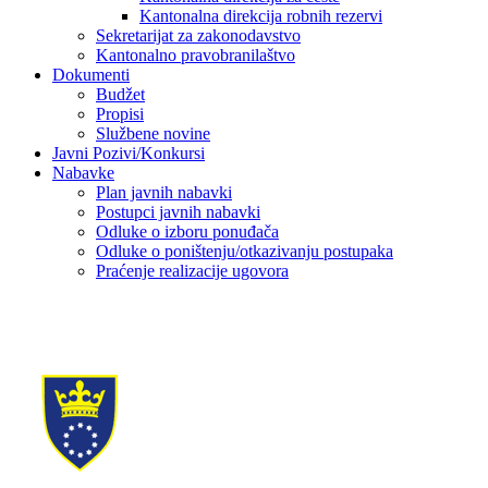
Kantonalna direkcija robnih rezervi
Sekretarijat za zakonodavstvo
Kantonalno pravobranilaštvo
Dokumenti
Budžet
Propisi
Službene novine
Javni Pozivi/Konkursi
Nabavke
Plan javnih nabavki
Postupci javnih nabavki
Odluke o izboru ponuđača
Odluke o poništenju/otkazivanju postupaka
Praćenje realizacije ugovora