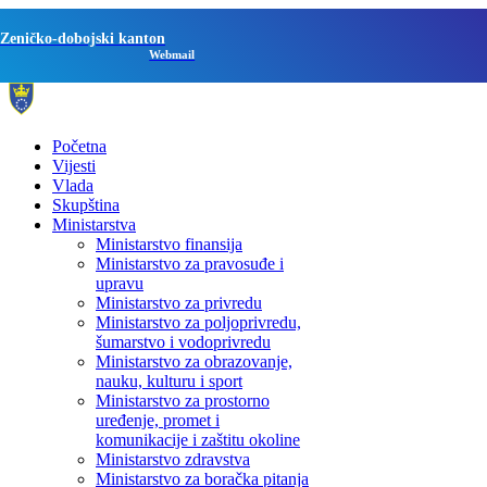
Zeničko-dobojski kanton
Webmail
Početna
Vijesti
Vlada
Skupština
Ministarstva
Ministarstvo finansija
Ministarstvo za pravosuđe i
upravu
Ministarstvo za privredu
Ministarstvo za poljoprivredu,
šumarstvo i vodoprivredu
Ministarstvo za obrazovanje,
nauku, kulturu i sport
Ministarstvo za prostorno
uređenje, promet i
komunikacije i zaštitu okoline
Ministarstvo zdravstva
Ministarstvo za boračka pitanja