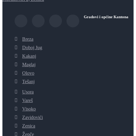
Gradovi i općine Kantona
Breza
Doboj Jug
Kakanj
Maglaj
Olovo
Tešanj
Usora
Vareš
Visoko
Zavidovići
Zenica
Žepče