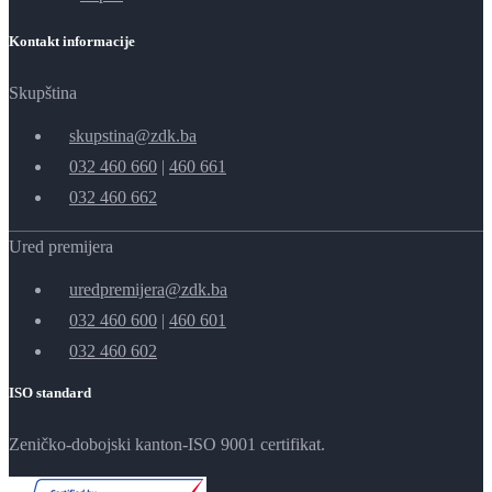
Kontakt informacije
Skupština
skupstina@zdk.ba
032 460 660
|
460 661
032 460 662
Ured premijera
uredpremijera@zdk.ba
032 460 600
|
460 601
032 460 602
ISO standard
Zeničko-dobojski kanton-ISO 9001 certifikat.