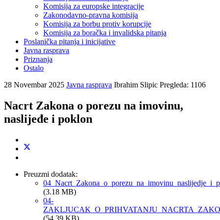
Komisija za europske integracije
Zakonodavno-pravna komisija
Komisija za borbu protiv korupcije
Komisija za boračka i invalidska pitanja
Poslanička pitanja i inicijative
Javna rasprava
Priznanja
Ostalo
28 Novembar 2025
Javna rasprava
Ibrahim Slipic
Pregleda: 1106
Nacrt Zakona o porezu na imovinu,
naslijeđe i poklon
Preuzmi dodatak:
04_Nacrt_Zakona_o_porezu_na_imovinu_naslijedje_i_p
(3.18 MB)
04-
ZAKLJUCAK_O_PRIHVATANJU_NACRTA_ZAKON
(54.39 KB)