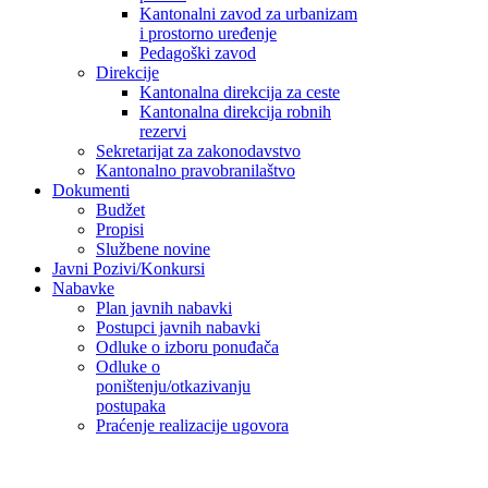
Kantonalni zavod za urbanizam
i prostorno uređenje
Pedagoški zavod
Direkcije
Kantonalna direkcija za ceste
Kantonalna direkcija robnih
rezervi
Sekretarijat za zakonodavstvo
Kantonalno pravobranilaštvo
Dokumenti
Budžet
Propisi
Službene novine
Javni Pozivi/Konkursi
Nabavke
Plan javnih nabavki
Postupci javnih nabavki
Odluke o izboru ponuđača
Odluke o
poništenju/otkazivanju
postupaka
Praćenje realizacije ugovora