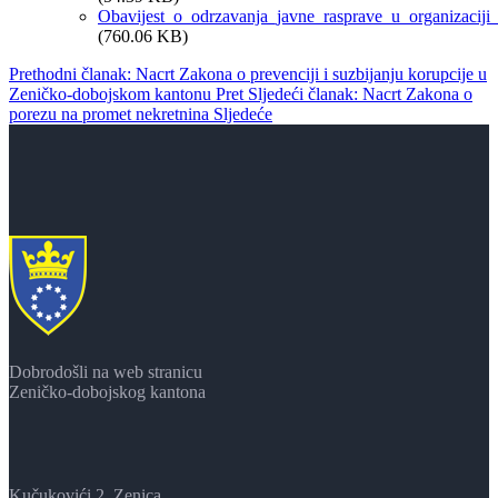
Obavijest_o_odrzavanja_javne_rasprave_u_organizaciji_M
(760.06 KB)
Prethodni članak: Nacrt Zakona o prevenciji i suzbijanju korupcije u
Zeničko-dobojskom kantonu
Pret
Sljedeći članak: Nacrt Zakona o
porezu na promet nekretnina
Sljedeće
Dobrodošli na web stranicu
Zeničko-dobojskog kantona
Kučukovići 2, Zenica