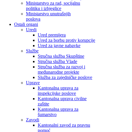
Ministarstvo za rad, socijalnu
politiku i izbjeglice
Ministarstvo unutrašnjih
poslova
Ostali organi
Uredi
Ured premijera
Ured za borbu protiv korupcije
Ured za javne nabavke
Službe
Stručna služba Skupštine
Stručna služba Vlade
Stručna služba za razvoj i
međunarodne projekte
Služba za zajedničke poslove
Uprave
Kantonalna uprava za
inspekcijske poslove
Kantonalna uprava civilne
zaštite
Kantonalna uprava za
šumarstvo
Zavodi
Kantonalni zavod za pravnu
pomoć