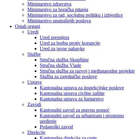
Ministarstvo zdravstva
Ministarstvo za boračka pitanja
Ministarstvo za rad, socijalnu politiku i izbjeglice
Ministarstvo unutrašnjih poslova
Ostali organi
Uredi
Ured premijera
Ured za borbu protiv korupcije
Ured za javne nabavke
Službe
Stručna služba Skupštine
Stručna služba Vlade
Stručna služba za razvoj i međunarodne projekte
Služba za zajedničke poslove
Uprave
Kantonalna uprava za inspekcijske poslove
Kantonalna uprava civilne zaštite
Kantonalna uprava za šumarstvo
Zavodi
Kantonalni zavod za pravnu pomoć
Kantonalni zavod za urbanizam i prostorno
uređenje
Pedagoški zavod
Direkcije
Kantonalna direkcija za ceste