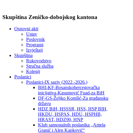
Skupština Zeničko-dobojskog kantona
Osnovni akti
Ustav
Poslovnik
Programi
Izvještaji
Skupština
Rukovodstvo
Stručna služba
Kolegij
Poslanici
Poslanici-IX saziv (2022.-2026.)
BHI-KF-Bosanskohercegovačka
inicijativa-Kasumović Fuad-za BiH
DF-GS-Željko Komšić-Za građansku
državu
HDZ BiH, HSSSR, HSS, HSP BIH,
HKDU, HSPAS, HDU, HSPHB,
HRAST, HDZ90, HNP
Klub samostalnih poslanika „Amela
Granić i Alen Kapković“