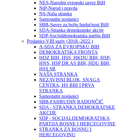
NES-Narodni evropski savez BiH
NiP-Narod i pravda
NS-Naša stranka
Samostalni poslanici
SBB-Savez za bolju budućnost BiH
SDA-Stranka demokratske akcije
SDP-Socijaldemokratska partija BiH
Poslanici-VIII saziv (2018.-2022.)
A-SDA ZA EVROPSKU BIH
DEMOKRATSKA FRONTA
HDZ BIH, HSS, HKDU BIH, HSP-
HNS, HSP DR AS BIH, HDU BIH,
HSS SR
NAŠA STRANKA
NEZAVISNI BLOK, SNAGA
CENTRA, HS BIH I PRVA
STRANKA
Samostalni poslanici
SBB-FAHRUDIN RADONČIĆ
SDA - STRANKA DEMOKRATSKE
AKCIJE
SDP - SOCIJALDEMOKRATSKA
PARTIJA BOSNE I HERCEGOVINE
STRANKA ZA BOSNU I
HERCEGOVINU