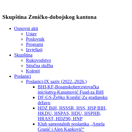
Skupština Zeničko-dobojskog kantona
Osnovni akti
Ustav
Poslovnik
Programi
Izvještaji
Skupština
Rukovodstvo
Stručna služba
Kolegij
Poslanici
Poslanici-IX saziv (2022.-2026.)
BHI-KF-Bosanskohercegovačka
inicijativa-Kasumović Fuad-za BiH
DF-GS-Željko Komšić-Za građansku
državu
HDZ BiH, HSSSR, HSS, HSP BIH,
HKDU, HSPAS, HDU, HSPHB,
HRAST, HDZ90, HNP
Klub samostalnih poslanika „Amela
Granić i Alen Kapković“