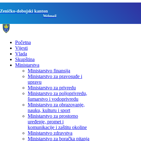
Zeničko-dobojski kanton
Webmail
Početna
Vijesti
Vlada
Skupština
Ministarstva
Ministarstvo finansija
Ministarstvo za pravosuđe i
upravu
Ministarstvo za privredu
Ministarstvo za poljoprivredu,
šumarstvo i vodoprivredu
Ministarstvo za obrazovanje,
nauku, kulturu i sport
Ministarstvo za prostorno
uređenje, promet i
komunikacije i zaštitu okoline
Ministarstvo zdravstva
Ministarstvo za boračka pitanja