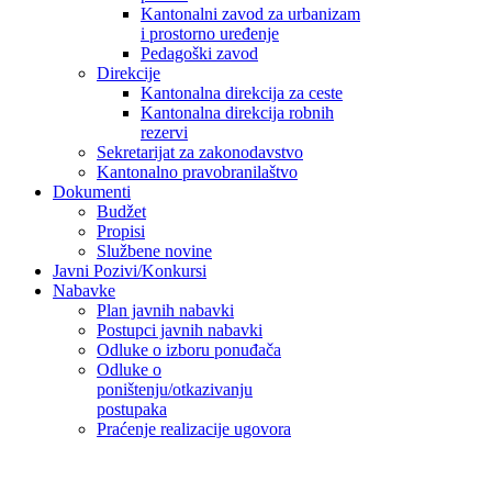
Kantonalni zavod za urbanizam
i prostorno uređenje
Pedagoški zavod
Direkcije
Kantonalna direkcija za ceste
Kantonalna direkcija robnih
rezervi
Sekretarijat za zakonodavstvo
Kantonalno pravobranilaštvo
Dokumenti
Budžet
Propisi
Službene novine
Javni Pozivi/Konkursi
Nabavke
Plan javnih nabavki
Postupci javnih nabavki
Odluke o izboru ponuđača
Odluke o
poništenju/otkazivanju
postupaka
Praćenje realizacije ugovora