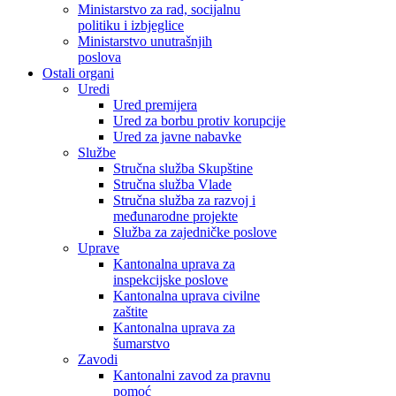
Ministarstvo za rad, socijalnu
politiku i izbjeglice
Ministarstvo unutrašnjih
poslova
Ostali organi
Uredi
Ured premijera
Ured za borbu protiv korupcije
Ured za javne nabavke
Službe
Stručna služba Skupštine
Stručna služba Vlade
Stručna služba za razvoj i
međunarodne projekte
Služba za zajedničke poslove
Uprave
Kantonalna uprava za
inspekcijske poslove
Kantonalna uprava civilne
zaštite
Kantonalna uprava za
šumarstvo
Zavodi
Kantonalni zavod za pravnu
pomoć