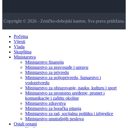
Copyright © 2026 - Zeničko-dobojski kanton. Sva prava pridržana.
Početna
Vijesti
Vlada
Skupština
Ministarstva
Ministarstvo finansija
Ministarstvo za pravosuđe i upravu
Ministarstvo za privredu
Ministarstvo za poljoprivredu, šumarstvo i
vodoprivredu
Ministarstvo za obrazovanje, nauku, kulturu i sport
Ministarstvo za prostorno uređenje, promet i
komunikacije i zaštitu okoline
Ministarstvo zdravstva
Ministarstvo za boračka pitanja
Ministarstvo za rad, socijalnu politiku i izbjeglice
Ministarstvo unutrašnjih poslova
Ostali organi