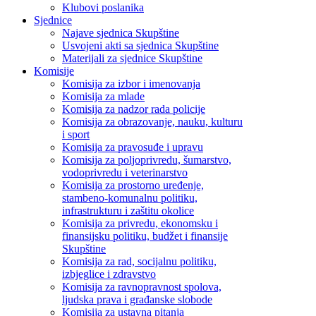
Klubovi poslanika
Sjednice
Najave sjednica Skupštine
Usvojeni akti sa sjednica Skupštine
Materijali za sjednice Skupštine
Komisije
Komisija za izbor i imenovanja
Komisija za mlade
Komisija za nadzor rada policije
Komisija za obrazovanje, nauku, kulturu
i sport
Komisija za pravosuđe i upravu
Komisija za poljoprivredu, šumarstvo,
vodoprivredu i veterinarstvo
Komisija za prostorno uređenje,
stambeno-komunalnu politiku,
infrastrukturu i zaštitu okolice
Komisija za privredu, ekonomsku i
finansijsku politiku, budžet i finansije
Skupštine
Komisija za rad, socijalnu politiku,
izbjeglice i zdravstvo
Komisija za ravnopravnost spolova,
ljudska prava i građanske slobode
Komisija za ustavna pitanja