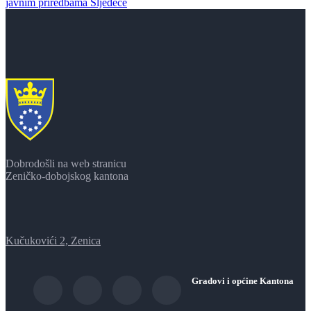
javnim priredbama
Sljedeće
Dobrodošli na web stranicu
Zeničko-dobojskog kantona
Kučukovići 2, Zenica
Gradovi i općine Kantona