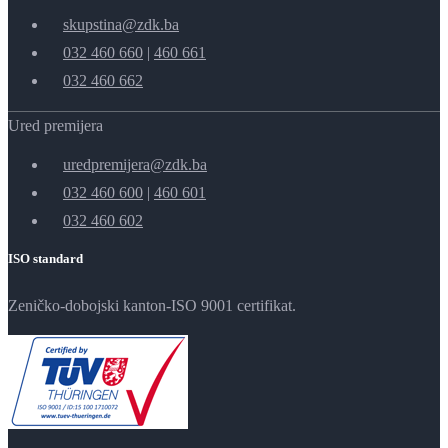
skupstina@zdk.ba
032 460 660
|
460 661
032 460 662
Ured premijera
uredpremijera@zdk.ba
032 460 600
|
460 601
032 460 602
ISO standard
Zeničko-dobojski kanton-ISO 9001 certifikat.