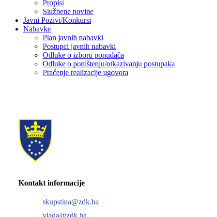
Propisi
Službene novine
Javni Pozivi/Konkursi
Nabavke
Plan javnih nabavki
Postupci javnih nabavki
Odluke o izboru ponuđača
Odluke o poništenju/otkazivanju postupaka
Praćenje realizacije ugovora
Kontakt informacije
skupstina@zdk.ba
vlada@zdk.ba