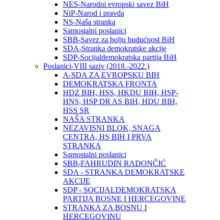
NES-Narodni evropski savez BiH
NiP-Narod i pravda
NS-Naša stranka
Samostalni poslanici
SBB-Savez za bolju budućnost BiH
SDA-Stranka demokratske akcije
SDP-Socijaldemokratska partija BiH
Poslanici-VIII saziv (2018.-2022.)
A-SDA ZA EVROPSKU BIH
DEMOKRATSKA FRONTA
HDZ BIH, HSS, HKDU BIH, HSP-
HNS, HSP DR AS BIH, HDU BIH,
HSS SR
NAŠA STRANKA
NEZAVISNI BLOK, SNAGA
CENTRA, HS BIH I PRVA
STRANKA
Samostalni poslanici
SBB-FAHRUDIN RADONČIĆ
SDA - STRANKA DEMOKRATSKE
AKCIJE
SDP - SOCIJALDEMOKRATSKA
PARTIJA BOSNE I HERCEGOVINE
STRANKA ZA BOSNU I
HERCEGOVINU