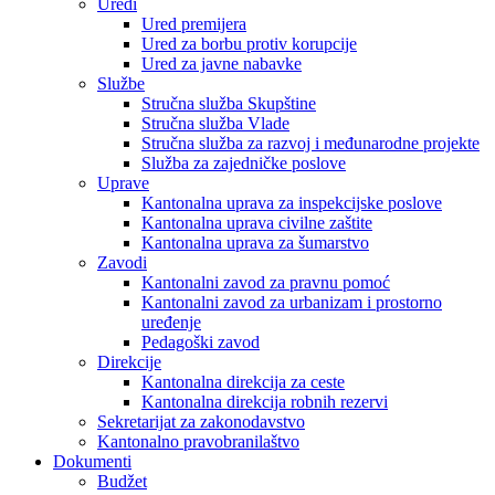
Uredi
Ured premijera
Ured za borbu protiv korupcije
Ured za javne nabavke
Službe
Stručna služba Skupštine
Stručna služba Vlade
Stručna služba za razvoj i međunarodne projekte
Služba za zajedničke poslove
Uprave
Kantonalna uprava za inspekcijske poslove
Kantonalna uprava civilne zaštite
Kantonalna uprava za šumarstvo
Zavodi
Kantonalni zavod za pravnu pomoć
Kantonalni zavod za urbanizam i prostorno
uređenje
Pedagoški zavod
Direkcije
Kantonalna direkcija za ceste
Kantonalna direkcija robnih rezervi
Sekretarijat za zakonodavstvo
Kantonalno pravobranilaštvo
Dokumenti
Budžet