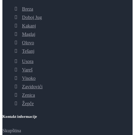
Breza
Doboj Jug
Kakanj
Maglaj
Olovo
Tešanj
Usora
Vareš
Visoko
Zavidovići
Zenica
Žepče
Kontakt informacije
Skupština