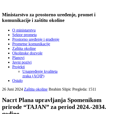
Ministarstvo za prostorno uređenje, promet i
komunikacije i zaštitu okoline
O ministarstvu
Sektor prometa
Prostorno uređenje i građenje
Prometne komunikacije
Zaštita okoline
Okolinske dozvole
Planovi
Javni pozivi
Projekti
Unapređenje kvaliteta
zraka (AQIP)
Ostalo
26 Juni 2024
Zaštita okoline
Ibrahim Slipic
Pregleda: 1511
Nacrt Plana upravljanja Spomenikom
prirode “TAJAN” za period 2024.-2034.
godine