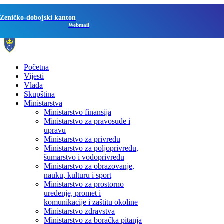
Zeničko-dobojski kanton
Webmail
Početna
Vijesti
Vlada
Skupština
Ministarstva
Ministarstvo finansija
Ministarstvo za pravosuđe i
upravu
Ministarstvo za privredu
Ministarstvo za poljoprivredu,
šumarstvo i vodoprivredu
Ministarstvo za obrazovanje,
nauku, kulturu i sport
Ministarstvo za prostorno
uređenje, promet i
komunikacije i zaštitu okoline
Ministarstvo zdravstva
Ministarstvo za boračka pitanja