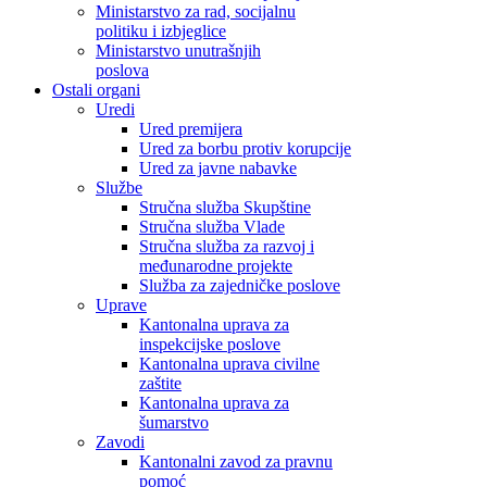
Ministarstvo za rad, socijalnu
politiku i izbjeglice
Ministarstvo unutrašnjih
poslova
Ostali organi
Uredi
Ured premijera
Ured za borbu protiv korupcije
Ured za javne nabavke
Službe
Stručna služba Skupštine
Stručna služba Vlade
Stručna služba za razvoj i
međunarodne projekte
Služba za zajedničke poslove
Uprave
Kantonalna uprava za
inspekcijske poslove
Kantonalna uprava civilne
zaštite
Kantonalna uprava za
šumarstvo
Zavodi
Kantonalni zavod za pravnu
pomoć