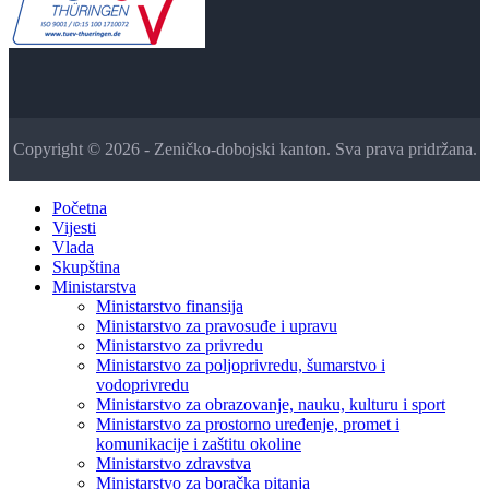
Copyright © 2026 - Zeničko-dobojski kanton. Sva prava pridržana.
Početna
Vijesti
Vlada
Skupština
Ministarstva
Ministarstvo finansija
Ministarstvo za pravosuđe i upravu
Ministarstvo za privredu
Ministarstvo za poljoprivredu, šumarstvo i
vodoprivredu
Ministarstvo za obrazovanje, nauku, kulturu i sport
Ministarstvo za prostorno uređenje, promet i
komunikacije i zaštitu okoline
Ministarstvo zdravstva
Ministarstvo za boračka pitanja