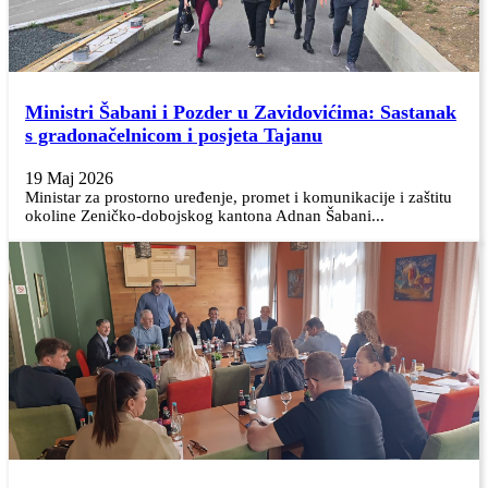
Ministri Šabani i Pozder u Zavidovićima: Sastanak
s gradonačelnicom i posjeta Tajanu
19 Maj 2026
Ministar za prostorno uređenje, promet i komunikacije i zaštitu
okoline Zeničko-dobojskog kantona Adnan Šabani...