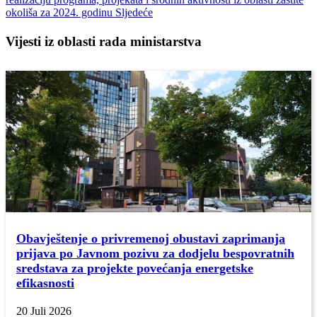
okoliša za 2024. godinu
Sljedeće
Vijesti iz oblasti rada ministarstva
Obavještenje o privremenoj obustavi zaprimanja
prijava po Javnom pozivu za dodjelu bespovratnih
sredstava za projekte povećanja energetske
efikasnosti
20 Juli 2026