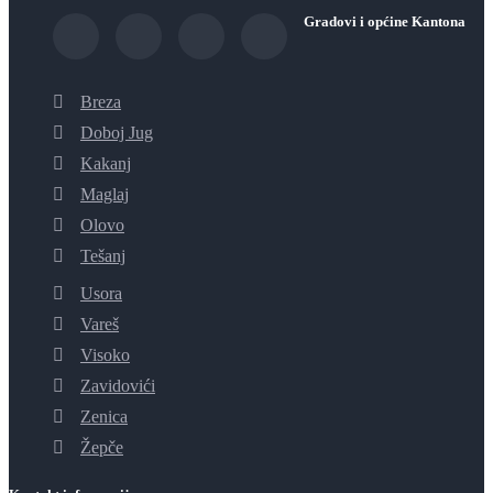
Gradovi i općine Kantona
Breza
Doboj Jug
Kakanj
Maglaj
Olovo
Tešanj
Usora
Vareš
Visoko
Zavidovići
Zenica
Žepče