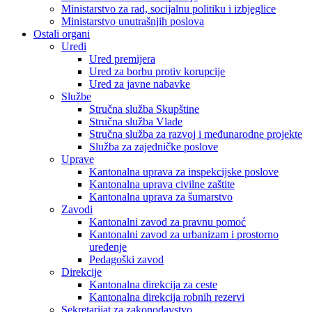
Ministarstvo za rad, socijalnu politiku i izbjeglice
Ministarstvo unutrašnjih poslova
Ostali organi
Uredi
Ured premijera
Ured za borbu protiv korupcije
Ured za javne nabavke
Službe
Stručna služba Skupštine
Stručna služba Vlade
Stručna služba za razvoj i međunarodne projekte
Služba za zajedničke poslove
Uprave
Kantonalna uprava za inspekcijske poslove
Kantonalna uprava civilne zaštite
Kantonalna uprava za šumarstvo
Zavodi
Kantonalni zavod za pravnu pomoć
Kantonalni zavod za urbanizam i prostorno
uređenje
Pedagoški zavod
Direkcije
Kantonalna direkcija za ceste
Kantonalna direkcija robnih rezervi
Sekretarijat za zakonodavstvo