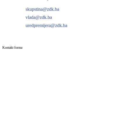
skupstina@zdk.ba
vlada@zdk.ba
uredpremijera@zdk.ba
Kontakt forma