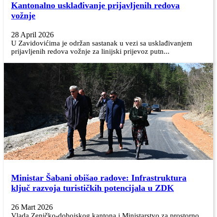
Kantonalno usklađivanje prijavljenih redova
vožnje
28 April 2026
U Zavidovićima je održan sastanak u vezi sa usklađivanjem
prijavljenih redova vožnje za linijski prijevoz putn...
Ministar Šabani obišao radove: Infrastruktura
ključ razvoja turističkih potencijala u ZDK
26 Mart 2026
Vlada Zeničko-dobojskog kantona i Ministarstvo za prostorno