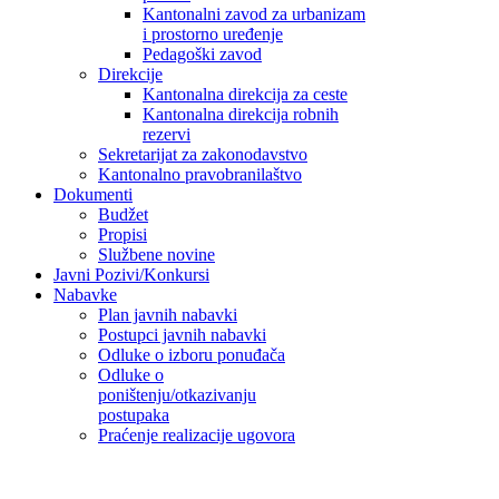
Kantonalni zavod za urbanizam
i prostorno uređenje
Pedagoški zavod
Direkcije
Kantonalna direkcija za ceste
Kantonalna direkcija robnih
rezervi
Sekretarijat za zakonodavstvo
Kantonalno pravobranilaštvo
Dokumenti
Budžet
Propisi
Službene novine
Javni Pozivi/Konkursi
Nabavke
Plan javnih nabavki
Postupci javnih nabavki
Odluke o izboru ponuđača
Odluke o
poništenju/otkazivanju
postupaka
Praćenje realizacije ugovora