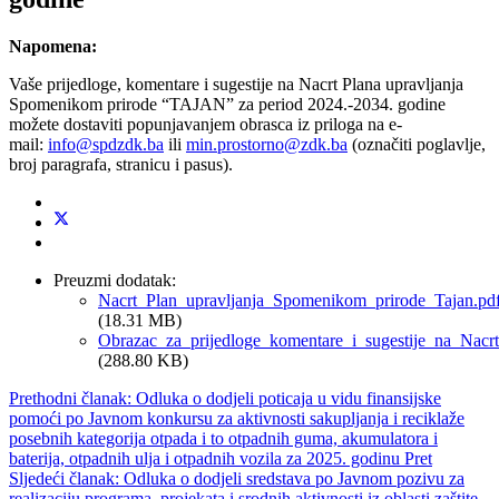
Napomena:
Vaše prijedloge, komentare i sugestije na Nacrt Plana upravljanja
Spomenikom prirode “TAJAN” za period 2024.-2034. godine
možete dostaviti popunjavanjem obrasca iz priloga na e-
mail:
info@spdzdk.ba
ili
min.prostorno@zdk.ba
(označiti poglavlje,
broj paragrafa, stranicu i pasus).
Preuzmi dodatak:
Nacrt_Plan_upravljanja_Spomenikom_prirode_Tajan.pd
(18.31 MB)
Obrazac_za_prijedloge_komentare_i_sugestije_na_Nacr
(288.80 KB)
Prethodni članak: Odluka o dodjeli poticaja u vidu finansijske
pomoći po Javnom konkursu za aktivnosti sakupljanja i reciklaže
posebnih kategorija otpada i to otpadnih guma, akumulatora i
baterija, otpadnih ulja i otpadnih vozila za 2025. godinu
Pret
Sljedeći članak: Odluka o dodjeli sredstava po Javnom pozivu za
realizaciju programa, projekata i srodnih aktivnosti iz oblasti zaštite