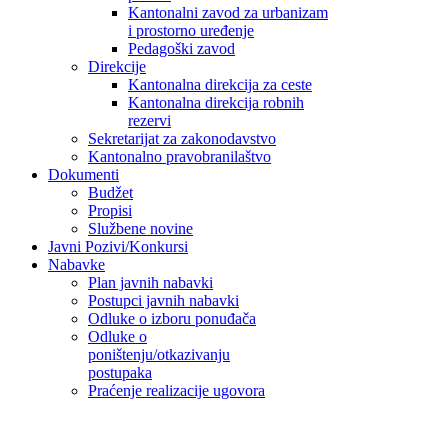
Kantonalni zavod za urbanizam
i prostorno uređenje
Pedagoški zavod
Direkcije
Kantonalna direkcija za ceste
Kantonalna direkcija robnih
rezervi
Sekretarijat za zakonodavstvo
Kantonalno pravobranilaštvo
Dokumenti
Budžet
Propisi
Službene novine
Javni Pozivi/Konkursi
Nabavke
Plan javnih nabavki
Postupci javnih nabavki
Odluke o izboru ponuđača
Odluke o
poništenju/otkazivanju
postupaka
Praćenje realizacije ugovora