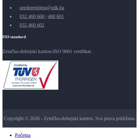
uredpremijera@zdk.ba
032 460 600
|
460 601
032 460 602
ISO standard
Zeničko-dobojski kanton-ISO 9001 certifikat.
Copyright © 2026 - Zeničko-dobojski kanton. Sva prava pridržana.
Početna