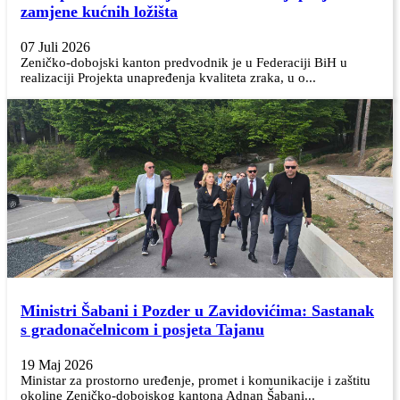
zamjene kućnih ložišta
07 Juli 2026
Zeničko-dobojski kanton predvodnik je u Federaciji BiH u
realizaciji Projekta unapređenja kvaliteta zraka, u o...
Ministri Šabani i Pozder u Zavidovićima: Sastanak
s gradonačelnicom i posjeta Tajanu
19 Maj 2026
Ministar za prostorno uređenje, promet i komunikacije i zaštitu
okoline Zeničko-dobojskog kantona Adnan Šabani...