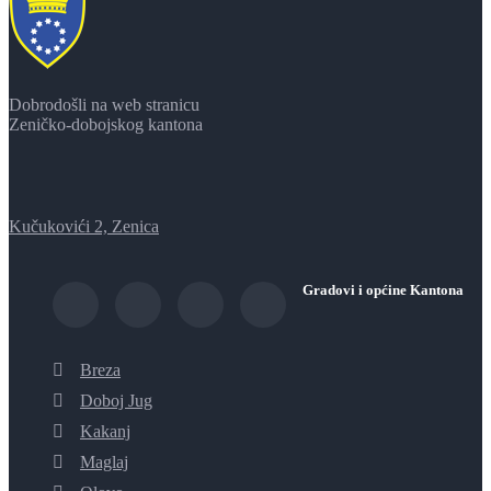
Dobrodošli na web stranicu
Zeničko-dobojskog kantona
Kučukovići 2, Zenica
Gradovi i općine Kantona
Breza
Doboj Jug
Kakanj
Maglaj