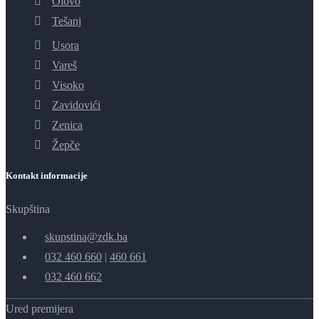
Olovo
Tešanj
Usora
Vareš
Visoko
Zavidovići
Zenica
Žepče
Kontakt informacije
Skupština
skupstina@zdk.ba
032 460 660
|
460 661
032 460 662
Ured premijera