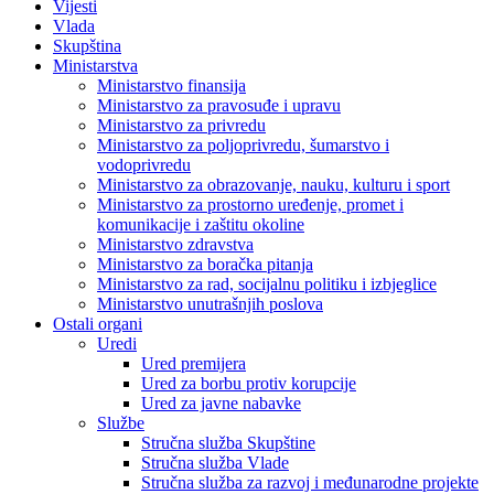
Vijesti
Vlada
Skupština
Ministarstva
Ministarstvo finansija
Ministarstvo za pravosuđe i upravu
Ministarstvo za privredu
Ministarstvo za poljoprivredu, šumarstvo i
vodoprivredu
Ministarstvo za obrazovanje, nauku, kulturu i sport
Ministarstvo za prostorno uređenje, promet i
komunikacije i zaštitu okoline
Ministarstvo zdravstva
Ministarstvo za boračka pitanja
Ministarstvo za rad, socijalnu politiku i izbjeglice
Ministarstvo unutrašnjih poslova
Ostali organi
Uredi
Ured premijera
Ured za borbu protiv korupcije
Ured za javne nabavke
Službe
Stručna služba Skupštine
Stručna služba Vlade
Stručna služba za razvoj i međunarodne projekte