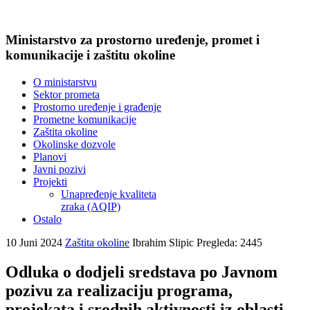
Ministarstvo za prostorno uređenje, promet i
komunikacije i zaštitu okoline
O ministarstvu
Sektor prometa
Prostorno uređenje i građenje
Prometne komunikacije
Zaštita okoline
Okolinske dozvole
Planovi
Javni pozivi
Projekti
Unapređenje kvaliteta
zraka (AQIP)
Ostalo
10 Juni 2024
Zaštita okoline
Ibrahim Slipic
Pregleda: 2445
Odluka o dodjeli sredstava po Javnom
pozivu za realizaciju programa,
projekata i srodnih aktivnosti iz oblasti