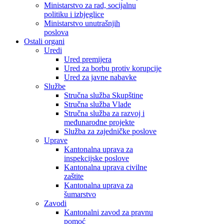
Ministarstvo za rad, socijalnu
politiku i izbjeglice
Ministarstvo unutrašnjih
poslova
Ostali organi
Uredi
Ured premijera
Ured za borbu protiv korupcije
Ured za javne nabavke
Službe
Stručna služba Skupštine
Stručna služba Vlade
Stručna služba za razvoj i
međunarodne projekte
Služba za zajedničke poslove
Uprave
Kantonalna uprava za
inspekcijske poslove
Kantonalna uprava civilne
zaštite
Kantonalna uprava za
šumarstvo
Zavodi
Kantonalni zavod za pravnu
pomoć