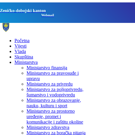
Zeničko-dobojski kanton
Webmail
Početna
Vijesti
Vlada
Skupština
Ministarstva
Ministarstvo finansija
Ministarstvo za pravosuđe i
upravu
Ministarstvo za privredu
Ministarstvo za poljoprivredu,
šumarstvo i vodoprivredu
Ministarstvo za obrazovanje,
nauku, kulturu i sport
Ministarstvo za prostorno
uređenje, promet i
komunikacije i zaštitu okoline
Ministarstvo zdravstva
Ministarstvo za boračka pitanja