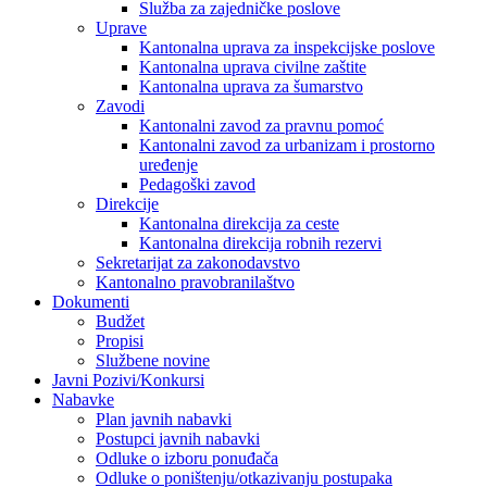
Služba za zajedničke poslove
Uprave
Kantonalna uprava za inspekcijske poslove
Kantonalna uprava civilne zaštite
Kantonalna uprava za šumarstvo
Zavodi
Kantonalni zavod za pravnu pomoć
Kantonalni zavod za urbanizam i prostorno
uređenje
Pedagoški zavod
Direkcije
Kantonalna direkcija za ceste
Kantonalna direkcija robnih rezervi
Sekretarijat za zakonodavstvo
Kantonalno pravobranilaštvo
Dokumenti
Budžet
Propisi
Službene novine
Javni Pozivi/Konkursi
Nabavke
Plan javnih nabavki
Postupci javnih nabavki
Odluke o izboru ponuđača
Odluke o poništenju/otkazivanju postupaka