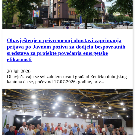
Obavještenje o privremenoj obustavi zaprimanja
prijava po Javnom pozivu za dodjelu bespovratnih
sredstava za projekte povećanja energetske
efikasnosti
20 Juli 2026
Obavještavaju se svi zainteresovani građani Zeničko dobojskog
kantona da se, počev od 17.07.2026. godine, priv...