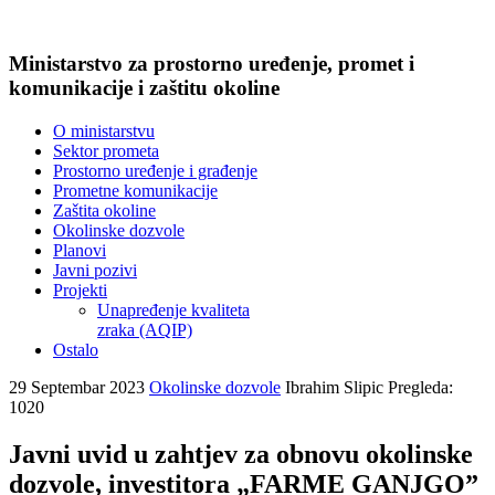
Ministarstvo za prostorno uređenje, promet i
komunikacije i zaštitu okoline
O ministarstvu
Sektor prometa
Prostorno uređenje i građenje
Prometne komunikacije
Zaštita okoline
Okolinske dozvole
Planovi
Javni pozivi
Projekti
Unapređenje kvaliteta
zraka (AQIP)
Ostalo
29 Septembar 2023
Okolinske dozvole
Ibrahim Slipic
Pregleda:
1020
Javni uvid u zahtjev za obnovu okolinske
dozvole, investitora „FARME GANJGO”