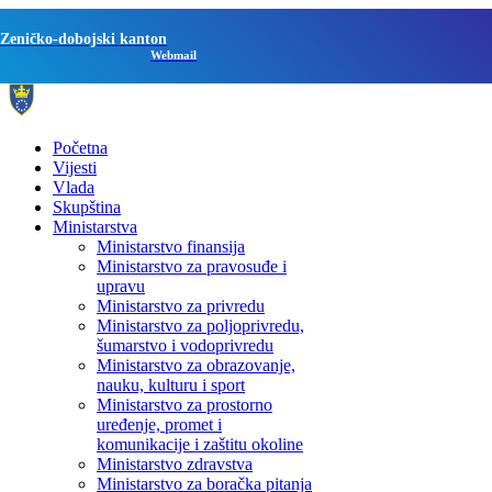
Zeničko-dobojski kanton
Webmail
Početna
Vijesti
Vlada
Skupština
Ministarstva
Ministarstvo finansija
Ministarstvo za pravosuđe i
upravu
Ministarstvo za privredu
Ministarstvo za poljoprivredu,
šumarstvo i vodoprivredu
Ministarstvo za obrazovanje,
nauku, kulturu i sport
Ministarstvo za prostorno
uređenje, promet i
komunikacije i zaštitu okoline
Ministarstvo zdravstva
Ministarstvo za boračka pitanja