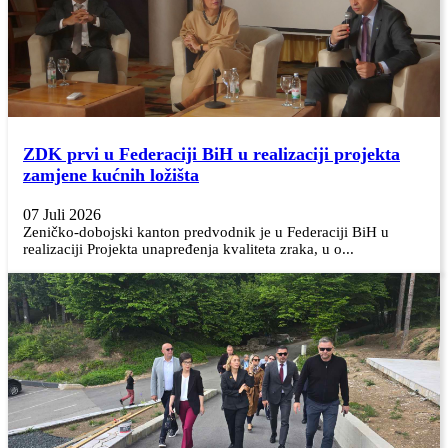
ZDK prvi u Federaciji BiH u realizaciji projekta
zamjene kućnih ložišta
07 Juli 2026
Zeničko-dobojski kanton predvodnik je u Federaciji BiH u
realizaciji Projekta unapređenja kvaliteta zraka, u o...