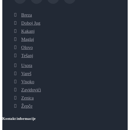
Breza
Doboj Jug
Kakanj
Maglaj
Olovo
Tešanj
Usora
Vareš
Visoko
Zavidovići
Zenica
Žepče
Kontakt informacije