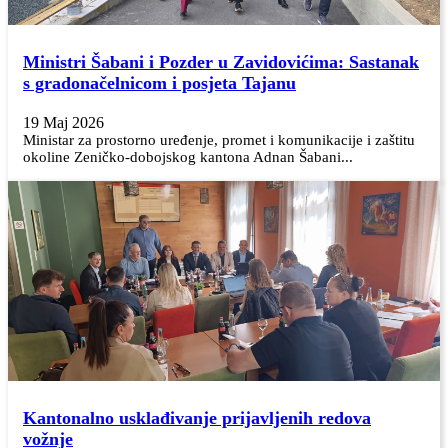
Ministri Šabani i Pozder u Zavidovićima: Sastanak
s gradonačelnicom i posjeta Tajanu
19 Maj 2026
Ministar za prostorno uređenje, promet i komunikacije i zaštitu
okoline Zeničko-dobojskog kantona Adnan Šabani...
Kantonalno usklađivanje prijavljenih redova
vožnje