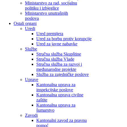
Ministarstvo za rad, socijalnu
politiku i izbjeglice
Ministarstvo unutrašnjih
poslova
Ostali organi
Uredi
Ured premijera
Ured za borbu protiv korupcije
Ured za javne nabavke
Službe
Stručna služba Skupštine
Stručna služba Vlade
Stručna služba za razvoj i
međunarodne projekte
Služba za zajedničke poslove
Uprave
Kantonalna uprava za
inspekcijske poslove
Kantonalna uprava civilne
zaštite
Kantonalna uprava za
šumarstvo
Zavodi
Kantonalni zavod za pravnu
pomoć