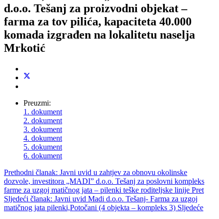
d.o.o. Tešanj za proizvodni objekat –
farma za tov pilića, kapaciteta 40.000
komada izgrađen na lokalitetu naselja
Mrkotić
Preuzmi:
1. dokument
2. dokument
3. dokument
4. dokument
5. dokument
6. dokument
Prethodni članak: Javni uvid u zahtjev za obnovu okolinske
dozvole, investitora „MADI” d.o.o. Tešanj za poslovni kompleks
farme za uzgoj matičnog jata – pilenki teške roditeljske linije
Pret
Sljedeći članak: Javni uvid Madi d.o.o. Tešanj- Farma za uzgoj
matičnog jata pilenki,Potočani (4 objekta – kompleks 3)
Sljedeće