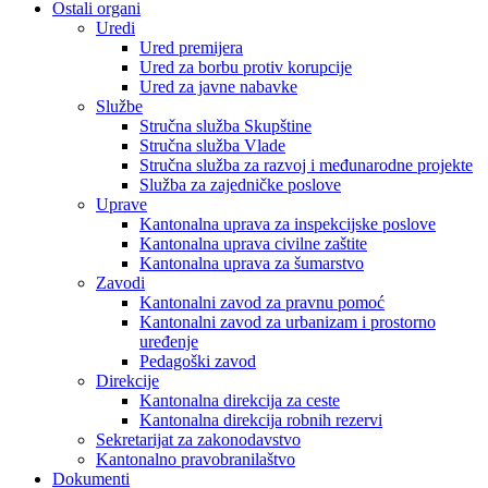
Ostali organi
Uredi
Ured premijera
Ured za borbu protiv korupcije
Ured za javne nabavke
Službe
Stručna služba Skupštine
Stručna služba Vlade
Stručna služba za razvoj i međunarodne projekte
Služba za zajedničke poslove
Uprave
Kantonalna uprava za inspekcijske poslove
Kantonalna uprava civilne zaštite
Kantonalna uprava za šumarstvo
Zavodi
Kantonalni zavod za pravnu pomoć
Kantonalni zavod za urbanizam i prostorno
uređenje
Pedagoški zavod
Direkcije
Kantonalna direkcija za ceste
Kantonalna direkcija robnih rezervi
Sekretarijat za zakonodavstvo
Kantonalno pravobranilaštvo
Dokumenti