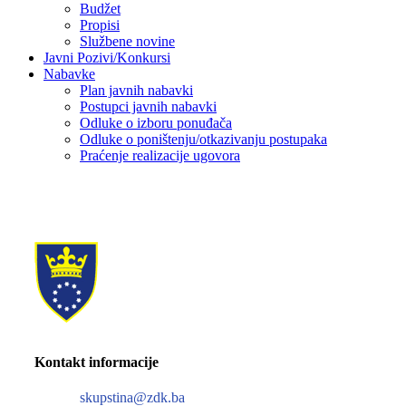
Budžet
Propisi
Službene novine
Javni Pozivi/Konkursi
Nabavke
Plan javnih nabavki
Postupci javnih nabavki
Odluke o izboru ponuđača
Odluke o poništenju/otkazivanju postupaka
Praćenje realizacije ugovora
Kontakt informacije
skupstina@zdk.ba