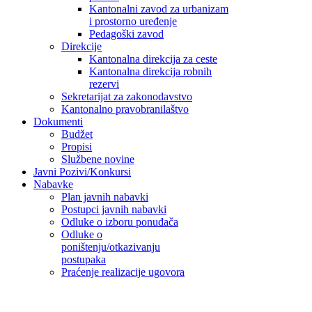
Kantonalni zavod za urbanizam
i prostorno uređenje
Pedagoški zavod
Direkcije
Kantonalna direkcija za ceste
Kantonalna direkcija robnih
rezervi
Sekretarijat za zakonodavstvo
Kantonalno pravobranilaštvo
Dokumenti
Budžet
Propisi
Službene novine
Javni Pozivi/Konkursi
Nabavke
Plan javnih nabavki
Postupci javnih nabavki
Odluke o izboru ponuđača
Odluke o
poništenju/otkazivanju
postupaka
Praćenje realizacije ugovora