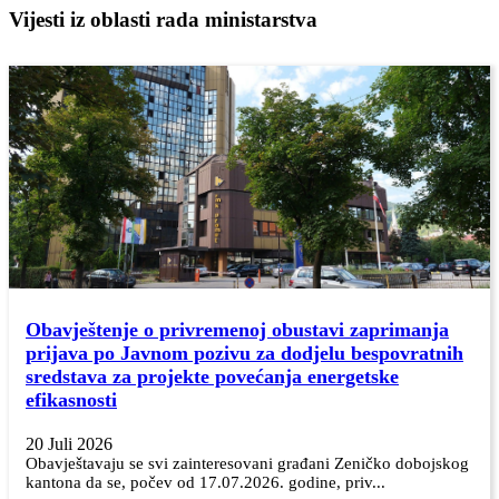
Vijesti iz oblasti rada ministarstva
Obavještenje o privremenoj obustavi zaprimanja
prijava po Javnom pozivu za dodjelu bespovratnih
sredstava za projekte povećanja energetske
efikasnosti
20 Juli 2026
Obavještavaju se svi zainteresovani građani Zeničko dobojskog
kantona da se, počev od 17.07.2026. godine, priv...