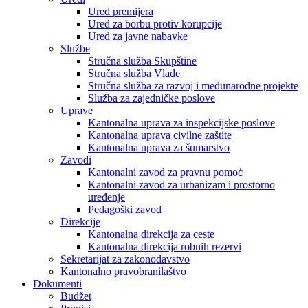
Ured premijera
Ured za borbu protiv korupcije
Ured za javne nabavke
Službe
Stručna služba Skupštine
Stručna služba Vlade
Stručna služba za razvoj i međunarodne projekte
Služba za zajedničke poslove
Uprave
Kantonalna uprava za inspekcijske poslove
Kantonalna uprava civilne zaštite
Kantonalna uprava za šumarstvo
Zavodi
Kantonalni zavod za pravnu pomoć
Kantonalni zavod za urbanizam i prostorno
uređenje
Pedagoški zavod
Direkcije
Kantonalna direkcija za ceste
Kantonalna direkcija robnih rezervi
Sekretarijat za zakonodavstvo
Kantonalno pravobranilaštvo
Dokumenti
Budžet