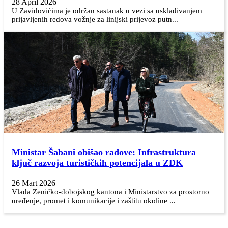
28 April 2026
U Zavidovićima je održan sastanak u vezi sa usklađivanjem
prijavljenih redova vožnje za linijski prijevoz putn...
Ministar Šabani obišao radove: Infrastruktura
ključ razvoja turističkih potencijala u ZDK
26 Mart 2026
Vlada Zeničko-dobojskog kantona i Ministarstvo za prostorno
uređenje, promet i komunikacije i zaštitu okoline ...