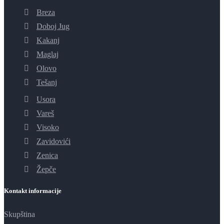
Breza
Doboj Jug
Kakanj
Maglaj
Olovo
Tešanj
Usora
Vareš
Visoko
Zavidovići
Zenica
Žepče
Kontakt informacije
Skupština