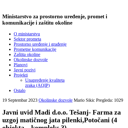
Ministarstvo za prostorno uređenje, promet i
komunikacije i zaštitu okoline
O ministarstvu
Sektor prometa
Prostorno uređenje i građenje
Prometne komunikacije
Zaštita okoline
Okolinske dozvole
Planovi
Javni pozivi
Projekti
Unapređenje kvaliteta
zraka (AQIP)
Ostalo
19 Septembar 2023
Okolinske dozvole
Mario Sikic
Pregleda: 1029
Javni uvid Madi d.o.o. Tešanj- Farma za
uzgoj matičnog jata pilenki,Potočani (4
objekta – kompleks 3)