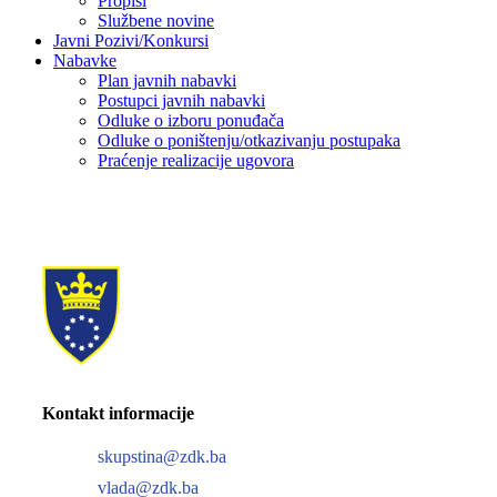
Propisi
Službene novine
Javni Pozivi/Konkursi
Nabavke
Plan javnih nabavki
Postupci javnih nabavki
Odluke o izboru ponuđača
Odluke o poništenju/otkazivanju postupaka
Praćenje realizacije ugovora
Kontakt informacije
skupstina@zdk.ba
vlada@zdk.ba