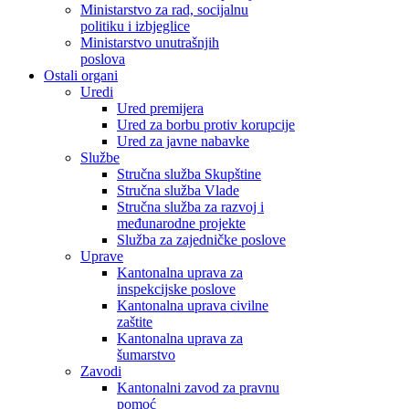
Ministarstvo za rad, socijalnu
politiku i izbjeglice
Ministarstvo unutrašnjih
poslova
Ostali organi
Uredi
Ured premijera
Ured za borbu protiv korupcije
Ured za javne nabavke
Službe
Stručna služba Skupštine
Stručna služba Vlade
Stručna služba za razvoj i
međunarodne projekte
Služba za zajedničke poslove
Uprave
Kantonalna uprava za
inspekcijske poslove
Kantonalna uprava civilne
zaštite
Kantonalna uprava za
šumarstvo
Zavodi
Kantonalni zavod za pravnu
pomoć