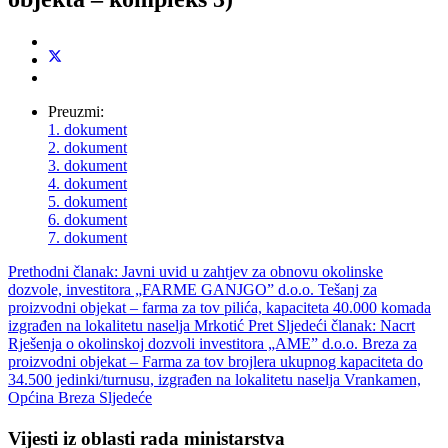
Preuzmi:
1. dokument
2. dokument
3. dokument
4. dokument
5. dokument
6. dokument
7. dokument
Prethodni članak: Javni uvid u zahtjev za obnovu okolinske
dozvole, investitora „FARME GANJGO” d.o.o. Tešanj za
proizvodni objekat – farma za tov pilića, kapaciteta 40.000 komada
izgrađen na lokalitetu naselja Mrkotić
Pret
Sljedeći članak: Nacrt
Rješenja o okolinskoj dozvoli investitora „AME” d.o.o. Breza za
proizvodni objekat – Farma za tov brojlera ukupnog kapaciteta do
34.500 jedinki/turnusu, izgrađen na lokalitetu naselja Vrankamen,
Općina Breza
Sljedeće
Vijesti iz oblasti rada ministarstva