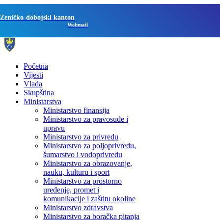
Zeničko-dobojski kanton
Webmail
Početna
Vijesti
Vlada
Skupština
Ministarstva
Ministarstvo finansija
Ministarstvo za pravosuđe i
upravu
Ministarstvo za privredu
Ministarstvo za poljoprivredu,
šumarstvo i vodoprivredu
Ministarstvo za obrazovanje,
nauku, kulturu i sport
Ministarstvo za prostorno
uređenje, promet i
komunikacije i zaštitu okoline
Ministarstvo zdravstva
Ministarstvo za boračka pitanja