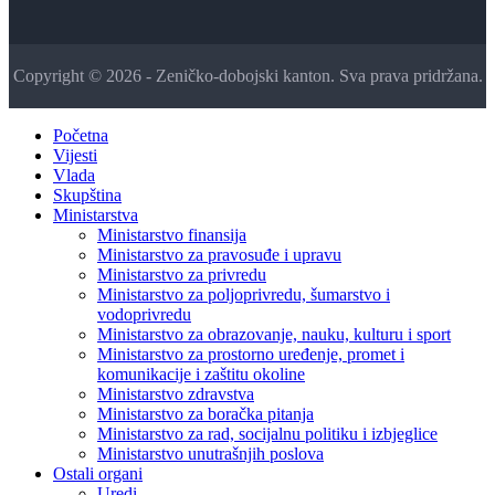
Copyright © 2026 - Zeničko-dobojski kanton. Sva prava pridržana.
Početna
Vijesti
Vlada
Skupština
Ministarstva
Ministarstvo finansija
Ministarstvo za pravosuđe i upravu
Ministarstvo za privredu
Ministarstvo za poljoprivredu, šumarstvo i
vodoprivredu
Ministarstvo za obrazovanje, nauku, kulturu i sport
Ministarstvo za prostorno uređenje, promet i
komunikacije i zaštitu okoline
Ministarstvo zdravstva
Ministarstvo za boračka pitanja
Ministarstvo za rad, socijalnu politiku i izbjeglice
Ministarstvo unutrašnjih poslova
Ostali organi
Uredi