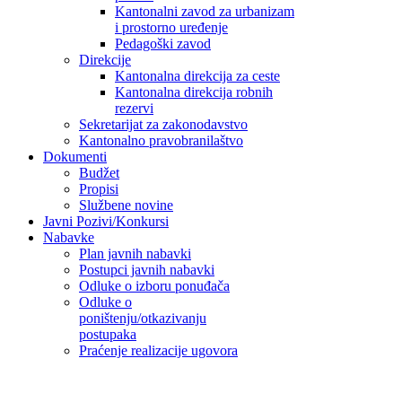
Kantonalni zavod za urbanizam
i prostorno uređenje
Pedagoški zavod
Direkcije
Kantonalna direkcija za ceste
Kantonalna direkcija robnih
rezervi
Sekretarijat za zakonodavstvo
Kantonalno pravobranilaštvo
Dokumenti
Budžet
Propisi
Službene novine
Javni Pozivi/Konkursi
Nabavke
Plan javnih nabavki
Postupci javnih nabavki
Odluke o izboru ponuđača
Odluke o
poništenju/otkazivanju
postupaka
Praćenje realizacije ugovora