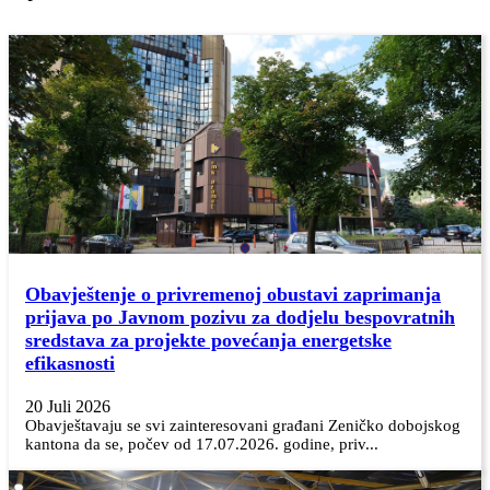
Obavještenje o privremenoj obustavi zaprimanja
prijava po Javnom pozivu za dodjelu bespovratnih
sredstava za projekte povećanja energetske
efikasnosti
20 Juli 2026
Obavještavaju se svi zainteresovani građani Zeničko dobojskog
kantona da se, počev od 17.07.2026. godine, priv...