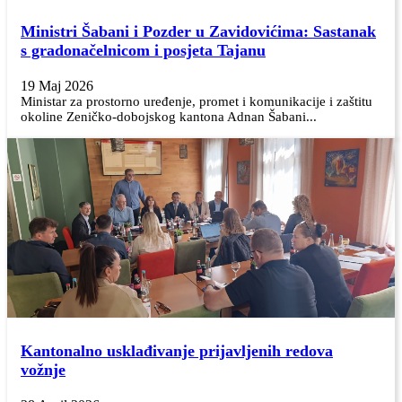
Ministri Šabani i Pozder u Zavidovićima: Sastanak
s gradonačelnicom i posjeta Tajanu
19 Maj 2026
Ministar za prostorno uređenje, promet i komunikacije i zaštitu
okoline Zeničko-dobojskog kantona Adnan Šabani...
Kantonalno usklađivanje prijavljenih redova
vožnje