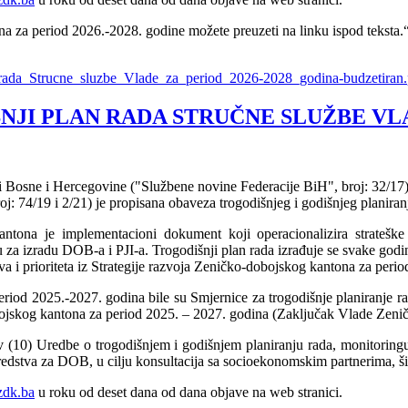
a za period 2026.-2028. godine možete preuzeti na linku ispod teksta.
da_Strucne_sluzbe_Vlade_za_period_2026-2028_godina-budzetiran.
JI PLAN RADA STRUČNE SLUŽBE VLADE
 Bosne i Hercegovine ("Službene novine Federacije BiH", broj: 32/17)
j: 74/19 i 2/21) je propisana obaveza trogodišnjeg i godišnjeg planiranj
ona je implementacioni dokument koji operacionalizira strateške ci
 za izradu DOB-a i PJI-a. Trogodišnji plan rada izrađuje se svake godine
va i prioriteta iz Strategije razvoja Zeničko-dobojskog kantona za peri
riod 2025.-2027. godina bile su Smjernice za trogodišnje planiranje r
obojskog kantona za period 2025. – 2027. godina (Zaključak Vlade Zen
av (10) Uredbe o trogodišnjem i godišnjem planiranju rada, monitoringu
 sredstva za DOB, u cilju konsultacija sa socioekonomskim partnerima, š
zdk.ba
u roku od deset dana od dana objave na web stranici.