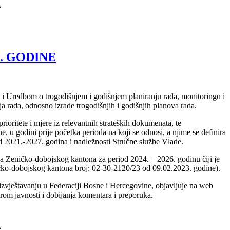
“
. GODINE
 i Uredbom o trogodišnjem i godišnjem planiranju rada, monitoringu i
a rada, odnosno izrade trogodišnjih i godišnjih planova rada.
ioritete i mjere iz relevantnih strateških dokumenata, te
, u godini prije početka perioda na koji se odnosi, a njime se definira
od 2021.-2027. godina i nadležnosti Stručne službe Vlade.
da Zeničko-dobojskog kantona za period 2024. – 2026. godinu čiji je
ičko-dobojskog kantona broj: 02-30-2120/23 od 09.02.2023. godine).
 izvještavanju u Federaciji Bosne i Hercegovine, objavljuje na web
irom javnosti i dobijanja komentara i preporuka.
“