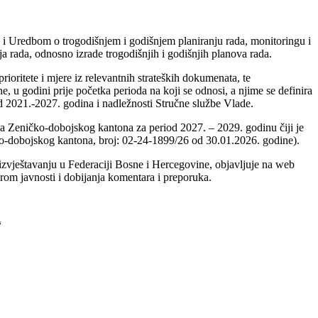
 i Uredbom o trogodišnjem i godišnjem planiranju rada, monitoringu i
a rada, odnosno izrade trogodišnjih i godišnjih planova rada.
ioritete i mjere iz relevantnih strateških dokumenata, te
, u godini prije početka perioda na koji se odnosi, a njime se definira
od 2021.-2027. godina i nadležnosti Stručne službe Vlade.
da Zeničko-dobojskog kantona za period 2027. – 2029. godinu čiji je
ko-dobojskog kantona, broj: 02-24-1899/26 od 30.01.2026. godine).
 izvještavanju u Federaciji Bosne i Hercegovine, objavljuje na web
irom javnosti i dobijanja komentara i preporuka.
“