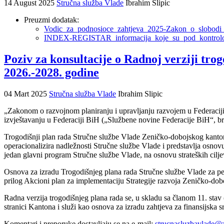
14 August 2025
Stručna služba Vlade
Ibrahim Slipic
Preuzmi dodatak:
Vodic_za_podnosioce_zahtjeva_2025-Zakon_o_slobodi_p
INDEX-REGISTAR_informacija_koje_su_pod_kontr
Poziv za konsultacije o Radnoj verziji tr
2026.-2028. godine
04 Mart 2025
Stručna služba Vlade
Ibrahim Slipic
„Zakonom o razvojnom planiranju i upravljanju razvojem u Federaciji
izvještavanju u Federaciji BiH („Službene novine Federacije BiH“, bro
Trogodišnji plan rada Stručne službe Vlade Zeničko-dobojskog kantona 
operacionalizira nadležnosti Stručne službe Vlade i predstavlja osnovu
jedan glavni program Stručne službe Vlade, na osnovu strateških cilje
Osnova za izradu Trogodišnjeg plana rada Stručne službe Vlade za per
prilog Akcioni plan za implementaciju Strategije razvoja Zeničko-d
Radna verzija trogodišnjeg plana rada se, u skladu sa članom 11. stav
stranici Kantona i služi kao osnova za izradu zahtjeva za finansijska
Komentari i preporuke dostavljaju se na e-mail:
strucnasluzbavlade@