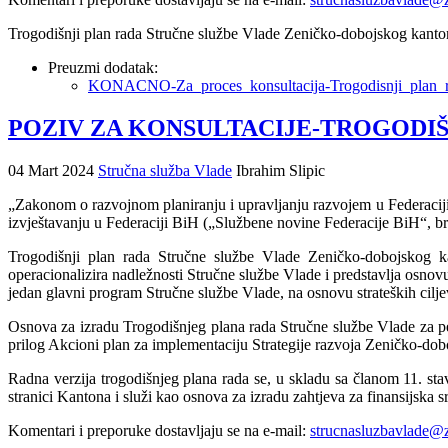
Trogodišnji plan rada Stručne službe Vlade Zeničko-dobojskog kanton
Preuzmi dodatak:
KONACNO-Za_proces_konsultacija-Trogodisnji_plan_ra
POZIV ZA KONSULTACIJE-TROGODIŠN
04 Mart 2024
Stručna služba Vlade
Ibrahim Slipic
„Zakonom o razvojnom planiranju i upravljanju razvojem u Federaciji
izvještavanju u Federaciji BiH („Službene novine Federacije BiH“, bro
Trogodišnji plan rada Stručne službe Vlade Zeničko-dobojskog kant
operacionalizira nadležnosti Stručne službe Vlade i predstavlja osnovu
jedan glavni program Stručne službe Vlade, na osnovu strateških cilje
Osnova za izradu Trogodišnjeg plana rada Stručne službe Vlade za pe
prilog Akcioni plan za implementaciju Strategije razvoja Zeničko-d
Radna verzija trogodišnjeg plana rada se, u skladu sa članom 11. st
stranici Kantona i služi kao osnova za izradu zahtjeva za finansijska
Komentari i preporuke dostavljaju se na e-mail:
strucnasluzbavlade@