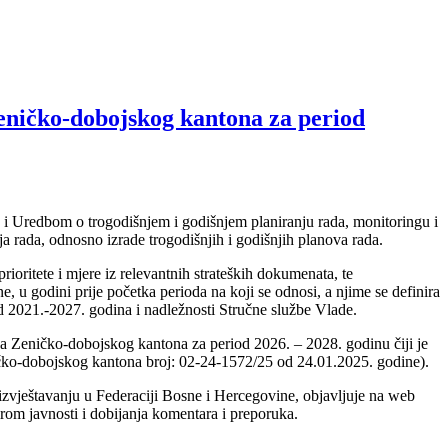
Zeničko-dobojskog kantona za period
 i Uredbom o trogodišnjem i godišnjem planiranju rada, monitoringu i
a rada, odnosno izrade trogodišnjih i godišnjih planova rada.
ioritete i mjere iz relevantnih strateških dokumenata, te
, u godini prije početka perioda na koji se odnosi, a njime se definira
od 2021.-2027. godina i nadležnosti Stručne službe Vlade.
da Zeničko-dobojskog kantona za period 2026. – 2028. godinu čiji je
ičko-dobojskog kantona broj: 02-24-1572/25 od 24.01.2025. godine).
 izvještavanju u Federaciji Bosne i Hercegovine, objavljuje na web
irom javnosti i dobijanja komentara i preporuka.