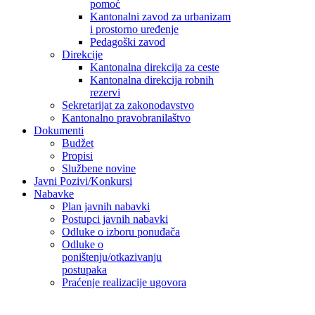
pomoć
Kantonalni zavod za urbanizam
i prostorno uređenje
Pedagoški zavod
Direkcije
Kantonalna direkcija za ceste
Kantonalna direkcija robnih
rezervi
Sekretarijat za zakonodavstvo
Kantonalno pravobranilaštvo
Dokumenti
Budžet
Propisi
Službene novine
Javni Pozivi/Konkursi
Nabavke
Plan javnih nabavki
Postupci javnih nabavki
Odluke o izboru ponuđača
Odluke o
poništenju/otkazivanju
postupaka
Praćenje realizacije ugovora