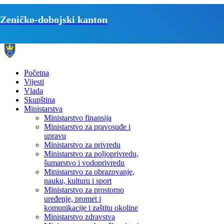
Zeničko-dobojski kanton
Početna
Vijesti
Vlada
Skupština
Ministarstva
Ministarstvo finansija
Ministarstvo za pravosuđe i
upravu
Ministarstvo za privredu
Ministarstvo za poljoprivredu,
šumarstvo i vodoprivredu
Ministarstvo za obrazovanje,
nauku, kulturu i sport
Ministarstvo za prostorno
uređenje, promet i
komunikacije i zaštitu okoline
Ministarstvo zdravstva