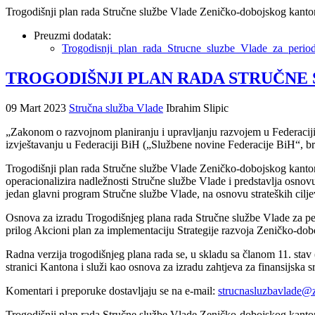
Trogodišnji plan rada Stručne službe Vlade Zeničko-dobojskog kanton
Preuzmi dodatak:
Trogodisnji_plan_rada_Strucne_sluzbe_Vlade_za_perio
TROGODIŠNJI PLAN RADA STRUČNE SL
09 Mart 2023
Stručna služba Vlade
Ibrahim Slipic
„Zakonom o razvojnom planiranju i upravljanju razvojem u Federaciji
izvještavanju u Federaciji BiH („Službene novine Federacije BiH“, bro
Trogodišnji plan rada Stručne službe Vlade Zeničko-dobojskog kantona 
operacionalizira nadležnosti Stručne službe Vlade i predstavlja osnovu
jedan glavni program Stručne službe Vlade, na osnovu strateških cilje
Osnova za izradu Trogodišnjeg plana rada Stručne službe Vlade za per
prilog Akcioni plan za implementaciju Strategije razvoja Zeničko-d
Radna verzija trogodišnjeg plana rada se, u skladu sa članom 11. stav
stranici Kantona i služi kao osnova za izradu zahtjeva za finansijska
Komentari i preporuke dostavljaju se na e-mail:
strucnasluzbavlade@
Trogodišnji plan rada Stručne službe Vlade Zeničko-dobojskog kanton