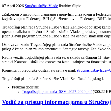
07 April 2026
Stručna služba Vlade
Ibrahim Slipic
„Zakonom o razvojnom planiranju i upravljanju razvojem u Federaciji
izvještavanju u Federaciji BiH („Službene novine Federacije BiH“, bro
Trogodišnji plan rada Stručne službe Vlade Zeničko-dobojskog kantona 
operacionalizira nadležnosti Stručne službe Vlade i predstavlja osnovu
jedan glavni program Stručne službe Vlade, na osnovu strateških cilje
Osnova za izradu Trogodišnjeg plana rada Stručne službe Vlade za per
prilog Akcioni plan za implementaciju Strategije razvoja Zeničko-d
Radna verzija trogodišnjeg plana rada se, u skladu sa članom 11. stav
stranici Kantona i služi kao osnova za izradu zahtjeva za finansijska
Komentari i preporuke dostavljaju se na e-mail:
strucnasluzbavlade@
Trogodišnji plan rada Stručne službe Vlade Zeničko-dobojskog kanton
Preuzmi dodatak:
Trogodisnji_plan_rada_SSV_2027-2029.pdf
(300.22 KB
Vodič za pristup informacijama u Stručnoj