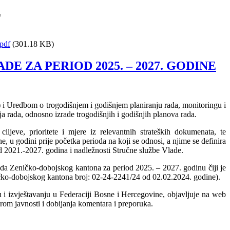
“
pdf
(301.18 KB)
 ZA PERIOD 2025. – 2027. GODINE
 i Uredbom o trogodišnjem i godišnjem planiranju rada, monitoringu i
a rada, odnosno izrade trogodišnjih i godišnjih planova rada.
ljeve, prioritete i mjere iz relevantnih strateških dokumenata, te
, u godini prije početka perioda na koji se odnosi, a njime se definira
od 2021.-2027. godina i nadležnosti Stručne službe Vlade.
ada Zeničko-dobojskog kantona za period 2025. – 2027. godinu čiji je
ičko-dobojskog kantona broj: 02-24-2241/24 od 02.02.2024. godine).
 i izvještavanju u Federaciji Bosne i Hercegovine, objavljuje na web
irom javnosti i dobijanja komentara i preporuka.