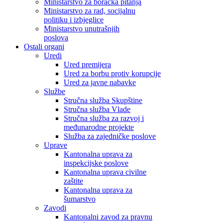
Ministarstvo za boračka pitanja
Ministarstvo za rad, socijalnu
politiku i izbjeglice
Ministarstvo unutrašnjih
poslova
Ostali organi
Uredi
Ured premijera
Ured za borbu protiv korupcije
Ured za javne nabavke
Službe
Stručna služba Skupštine
Stručna služba Vlade
Stručna služba za razvoj i
međunarodne projekte
Služba za zajedničke poslove
Uprave
Kantonalna uprava za
inspekcijske poslove
Kantonalna uprava civilne
zaštite
Kantonalna uprava za
šumarstvo
Zavodi
Kantonalni zavod za pravnu