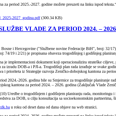
a za period 2025.-2027. godine možete preuzeti na linku ispod teksta.
d_2025-2027_godina.pdf
(300.34 KB)
UŽBE VLADE ZA PERIOD 2024. – 2026
 Bosne i Hercegovine ("Službene novine Federacije BiH", broj: 32/17)
j: 74/19 i 2/21) je propisana obaveza trogodišnjeg i godišnjeg planiranj
je implementacioni dokument koji operacionalizira strateške ciljeve, pr
 za izradu DOB-a i PJI-a. Trogodišnji plan rada izrađuje se svake godine
va i prioriteta iz Strategije razvoja Zeničko-dobojskog kantona za peri
iod 2024.-2026. godina bile su Smjernice za trogodišnje planiranje ra
obojskog kantona za period 2024. – 2026. godina (Zaključak Vlade Zen
 (10) Uredbe o trogodišnjem i godišnjem planiranju rada, monitoringu i
 sredstva za DOB, u cilju konsultacija sa socioekonomskim partnerima, š
zdk.ba
u roku od deset dana od dana objave na web stranici.
a za period 2024.-2026. godine možete preuzeti na linku ispod teksta.