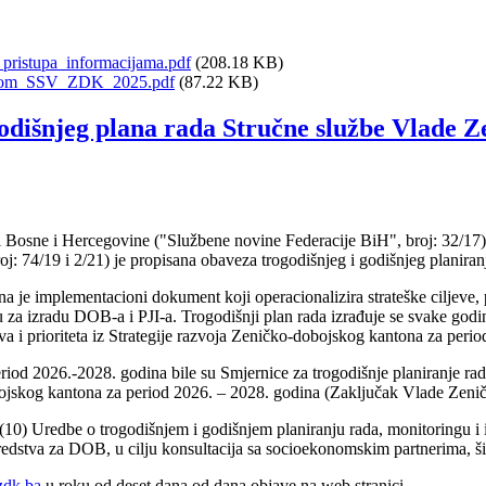
ristupa_informacijama.pdf
(208.18 KB)
olom_SSV_ZDK_2025.pdf
(87.22 KB)
ogodišnjeg plana rada Stručne službe Vlade 
 Bosne i Hercegovine ("Službene novine Federacije BiH", broj: 32/17)
j: 74/19 i 2/21) je propisana obaveza trogodišnjeg i godišnjeg planiranj
je implementacioni dokument koji operacionalizira strateške ciljeve, pr
 za izradu DOB-a i PJI-a. Trogodišnji plan rada izrađuje se svake godine
va i prioriteta iz Strategije razvoja Zeničko-dobojskog kantona za peri
iod 2026.-2028. godina bile su Smjernice za trogodišnje planiranje ra
obojskog kantona za period 2026. – 2028. godina (Zaključak Vlade Zen
 (10) Uredbe o trogodišnjem i godišnjem planiranju rada, monitoringu i
 sredstva za DOB, u cilju konsultacija sa socioekonomskim partnerima, š
zdk.ba
u roku od deset dana od dana objave na web stranici.