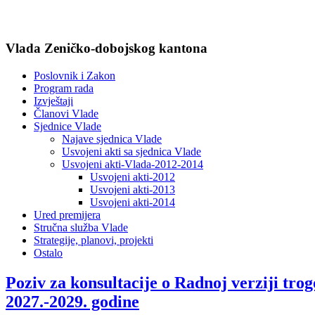
Vlada Zeničko-dobojskog kantona
Poslovnik i Zakon
Program rada
Izvještaji
Članovi Vlade
Sjednice Vlade
Najave sjednica Vlade
Usvojeni akti sa sjednica Vlade
Usvojeni akti-Vlada-2012-2014
Usvojeni akti-2012
Usvojeni akti-2013
Usvojeni akti-2014
Ured premijera
Stručna služba Vlade
Strategije, planovi, projekti
Ostalo
Poziv za konsultacije o Radnoj verziji tr
2027.-2029. godine