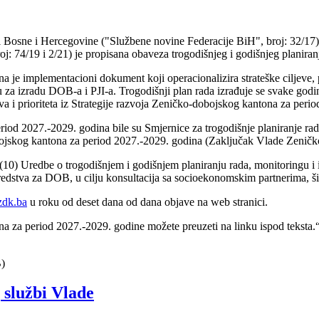
 Bosne i Hercegovine ("Službene novine Federacije BiH", broj: 32/17)
j: 74/19 i 2/21) je propisana obaveza trogodišnjeg i godišnjeg planiranj
je implementacioni dokument koji operacionalizira strateške ciljeve, pr
 za izradu DOB-a i PJI-a. Trogodišnji plan rada izrađuje se svake godine
va i prioriteta iz Strategije razvoja Zeničko-dobojskog kantona za peri
iod 2027.-2029. godina bile su Smjernice za trogodišnje planiranje ra
obojskog kantona za period 2027.-2029. godina (Zaključak Vlade Zenič
 (10) Uredbe o trogodišnjem i godišnjem planiranju rada, monitoringu i
 sredstva za DOB, u cilju konsultacija sa socioekonomskim partnerima, š
zdk.ba
u roku od deset dana od dana objave na web stranici.
a za period 2027.-2029. godine možete preuzeti na linku ispod teksta.
)
 službi Vlade