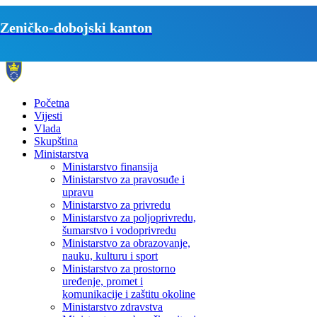
Zeničko-dobojski kanton
Početna
Vijesti
Vlada
Skupština
Ministarstva
Ministarstvo finansija
Ministarstvo za pravosuđe i
upravu
Ministarstvo za privredu
Ministarstvo za poljoprivredu,
šumarstvo i vodoprivredu
Ministarstvo za obrazovanje,
nauku, kulturu i sport
Ministarstvo za prostorno
uređenje, promet i
komunikacije i zaštitu okoline
Ministarstvo zdravstva