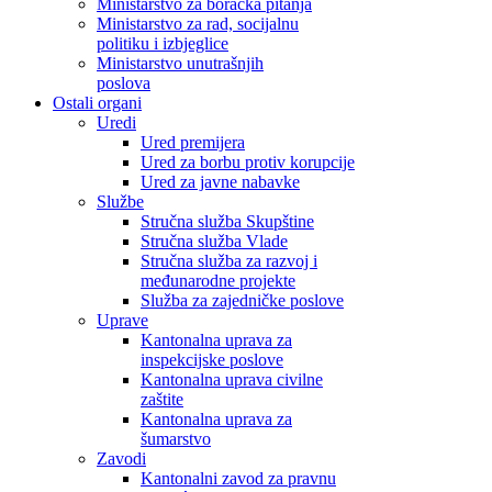
Ministarstvo za boračka pitanja
Ministarstvo za rad, socijalnu
politiku i izbjeglice
Ministarstvo unutrašnjih
poslova
Ostali organi
Uredi
Ured premijera
Ured za borbu protiv korupcije
Ured za javne nabavke
Službe
Stručna služba Skupštine
Stručna služba Vlade
Stručna služba za razvoj i
međunarodne projekte
Služba za zajedničke poslove
Uprave
Kantonalna uprava za
inspekcijske poslove
Kantonalna uprava civilne
zaštite
Kantonalna uprava za
šumarstvo
Zavodi
Kantonalni zavod za pravnu