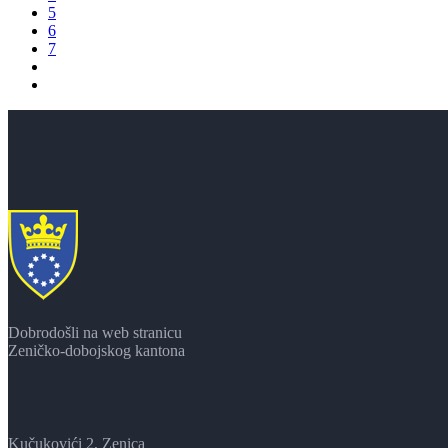
5
6
7
Dobrodošli na web stranicu
Zeničko-dobojskog kantona
Kučukovići 2, Zenica