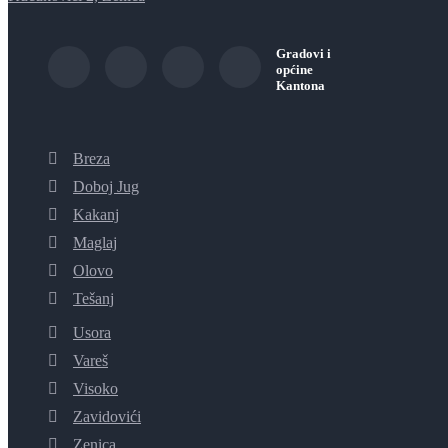
Gradovi i
općine
Kantona
Breza
Doboj Jug
Kakanj
Maglaj
Olovo
Tešanj
Usora
Vareš
Visoko
Zavidovići
Zenica