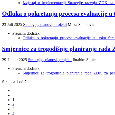
Izvjestaj_o_implementaciji_Strategije_razvoja_ZDK_za
Odluka o pokretanju procesa evaluacije u 
23 Juli 2025
Strategije, planovi, projekti
Mirza Sahinovic
Preuzmi dodatak:
Odluka_o_pokretanju_procesa_evaluacije_u__toku_Str
Smjernice za trogodišnje planiranje rada 
29 Januar 2025
Strategije, planovi, projekti
Ibrahim Slipic
Preuzmi dodatak:
Smjernice_za_trogodisnje_planiranje_rada_ZDK_za_pe
Stranica 1 od 7
1
2
3
4