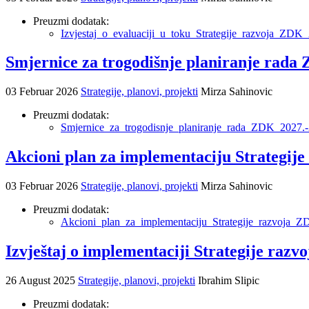
Preuzmi dodatak:
Izvjestaj_o_evaluaciji_u_toku_Strategije_razvoja_ZDK
Smjernice za trogodišnje planiranje rada 
03 Februar 2026
Strategije, planovi, projekti
Mirza Sahinovic
Preuzmi dodatak:
Smjernice_za_trogodisnje_planiranje_rada_ZDK_2027.-
Akcioni plan za implementaciju Strategije
03 Februar 2026
Strategije, planovi, projekti
Mirza Sahinovic
Preuzmi dodatak:
Akcioni_plan_za_implementaciju_Strategije_razvoja_
Izvještaj o implementaciji Strategije raz
26 August 2025
Strategije, planovi, projekti
Ibrahim Slipic
Preuzmi dodatak: