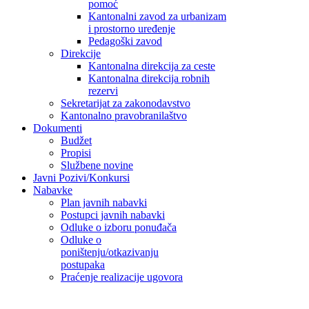
pomoć
Kantonalni zavod za urbanizam
i prostorno uređenje
Pedagoški zavod
Direkcije
Kantonalna direkcija za ceste
Kantonalna direkcija robnih
rezervi
Sekretarijat za zakonodavstvo
Kantonalno pravobranilaštvo
Dokumenti
Budžet
Propisi
Službene novine
Javni Pozivi/Konkursi
Nabavke
Plan javnih nabavki
Postupci javnih nabavki
Odluke o izboru ponuđača
Odluke o
poništenju/otkazivanju
postupaka
Praćenje realizacije ugovora