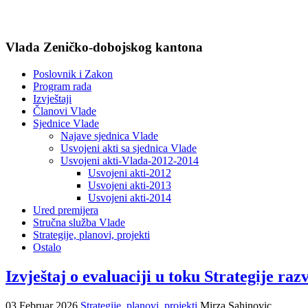
Vlada Zeničko-dobojskog kantona
Poslovnik i Zakon
Program rada
Izvještaji
Članovi Vlade
Sjednice Vlade
Najave sjednica Vlade
Usvojeni akti sa sjednica Vlade
Usvojeni akti-Vlada-2012-2014
Usvojeni akti-2012
Usvojeni akti-2013
Usvojeni akti-2014
Ured premijera
Stručna služba Vlade
Strategije, planovi, projekti
Ostalo
Izvještaj o evaluaciji u toku Strategije ra
03 Februar 2026
Strategije, planovi, projekti
Mirza Sahinovic