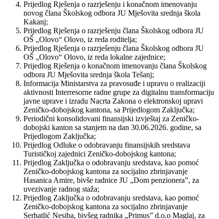
Prijedlog Rješenja o razrješenju i konačnom imenovanju
novog člana Školskog odbora JU Mješovita srednja škola
Kakanj;
Prijedlog Rješenja o razrješenju člana Školskog odbora JU
OŠ „Olovo“ Olovo, iz reda roditelja;
Prijedlog Rješenja o razrješenju člana Školskog odbora JU
OŠ „Olovo“ Olovo, iz reda lokalne zajednice;
Prijedlog Rješenja o konačnom imenovanju člana Školskog
odbora JU Mješovita srednja škola Tešanj;
Informacija Ministarstva za pravosuđe i upravu o realizaciji
aktivnosti Interresorne radne grupe za digitalnu transformaciju
javne uprave i izradu Nacrta Zakona o elektronskoj upravi
Zeničko-dobojskog kantona, sa Prijedlogom Zaključka;
Periodični konsolidovani finansijski izvještaj za Zeničko-
dobojski kanton sa stanjem na dan 30.06.2026. godine, sa
Prijedlogom Zaključka;
Prijedlog Odluke o odobravanju finansijskih sredstava
Turističkoj zajednici Zeničko-dobojskog kantona;
Prijedlog Zaključka o odobravanju sredstava, kao pomoć
Zeničko-dobojskog kantona za socijalno zbrinjavanje
Hasanica Amire, bivše radnice JU „Dom penzionera”, za
uvezivanje radnog staža;
Prijedlog Zaključka o odobravanju sredstava, kao pomoć
Zeničko-dobojskog kantona za socijalno zbrinjavanje
Serhatlić Nesiba, bivšeg radnika „Primus” d.o.o Maglaj, za