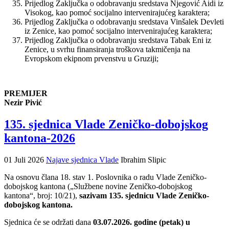
Prijedlog Zaključka o odobravanju sredstava Njegović Aidi iz
Visokog, kao pomoć socijalno intervenirajućeg karaktera;
Prijedlog Zaključka o odobravanju sredstava Vinšalek Devleti
iz Zenice, kao pomoć socijalno intervenirajućeg karaktera;
Prijedlog Zaključka o odobravanju sredstava Tabak Eni iz
Zenice, u svrhu finansiranja troškova takmičenja na
Evropskom ekipnom prvenstvu u Gruziji;
PREMIJER
Nezir Pivić
135. sjednica Vlade Zeničko-dobojskog
kantona-2026
01 Juli 2026
Najave sjednica Vlade
Ibrahim Slipic
Na osnovu člana 18. stav 1. Poslovnika o radu Vlade Zeničko-
dobojskog kantona („Službene novine Zeničko-dobojskog
kantona“, broj: 10/21),
sazivam 135. sjednicu Vlade Zeničko-
dobojskog kantona.
Sjednica će se održati dana
03.07.2026. godine (petak) u