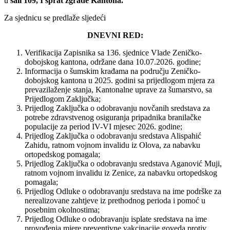
u
sali 109, I sprat zgrade Kantona.
Za sjednicu se predlaže sljedeći
DNEVNI RED:
Verifikacija Zapisnika sa 136. sjednice Vlade Zeničko-
dobojskog kantona, održane dana 10.07.2026. godine;
Informacija o šumskim krađama na području Zeničko-
dobojskog kantona u 2025. godini sa prijedlogom mjera za
prevazilaženje stanja, Kantonalne uprave za šumarstvo, sa
Prijedlogom Zaključka;
Prijedlog Zaključka o odobravanju novčanih sredstava za
potrebe zdravstvenog osiguranja pripadnika branilačke
populacije za period IV-VI mjesec 2026. godine;
Prijedlog Zaključka o odobravanju sredstava Alispahić
Zahidu, ratnom vojnom invalidu iz Olova, za nabavku
ortopedskog pomagala;
Prijedlog Zaključka o odobravanju sredstava Aganović Muji,
ratnom vojnom invalidu iz Zenice, za nabavku ortopedskog
pomagala;
Prijedlog Odluke o odobravanju sredstava na ime podrške za
nerealizovane zahtjeve iz prethodnog perioda i pomoć u
posebnim okolnostima;
Prijedlog Odluke o odobravanju isplate sredstava na ime
provođenja mjere preventivne vakcinacije goveda protiv