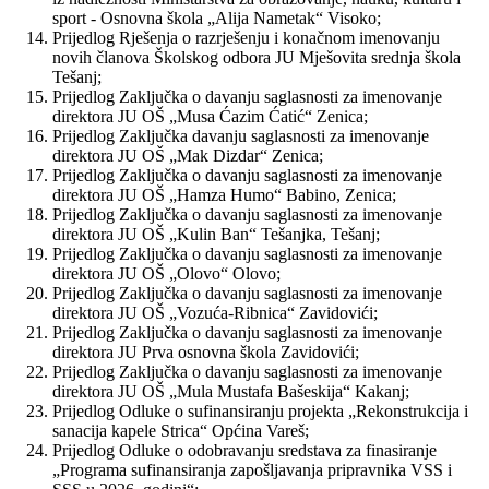
sport - Osnovna škola „Alija Nametak“ Visoko;
Prijedlog Rješenja o razrješenju i konačnom imenovanju
novih članova Školskog odbora JU Mješovita srednja škola
Tešanj;
Prijedlog Zaključka o davanju saglasnosti za imenovanje
direktora JU OŠ „Musa Ćazim Ćatić“ Zenica;
Prijedlog Zaključka davanju saglasnosti za imenovanje
direktora JU OŠ „Mak Dizdar“ Zenica;
Prijedlog Zaključka o davanju saglasnosti za imenovanje
direktora JU OŠ „Hamza Humo“ Babino, Zenica;
Prijedlog Zaključka o davanju saglasnosti za imenovanje
direktora JU OŠ „Kulin Ban“ Tešanjka, Tešanj;
Prijedlog Zaključka o davanju saglasnosti za imenovanje
direktora JU OŠ „Olovo“ Olovo;
Prijedlog Zaključka o davanju saglasnosti za imenovanje
direktora JU OŠ „Vozuća-Ribnica“ Zavidovići;
Prijedlog Zaključka o davanju saglasnosti za imenovanje
direktora JU Prva osnovna škola Zavidovići;
Prijedlog Zaključka o davanju saglasnosti za imenovanje
direktora JU OŠ „Mula Mustafa Bašeskija“ Kakanj;
Prijedlog Odluke o sufinansiranju projekta „Rekonstrukcija i
sanacija kapele Strica“ Općina Vareš;
Prijedlog Odluke o odobravanju sredstava za finasiranje
„Programa sufinansiranja zapošljavanja pripravnika VSS i