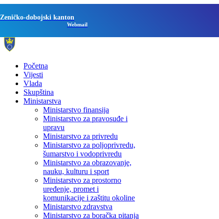
Zeničko-dobojski kanton
Webmail
Početna
Vijesti
Vlada
Skupština
Ministarstva
Ministarstvo finansija
Ministarstvo za pravosuđe i
upravu
Ministarstvo za privredu
Ministarstvo za poljoprivredu,
šumarstvo i vodoprivredu
Ministarstvo za obrazovanje,
nauku, kulturu i sport
Ministarstvo za prostorno
uređenje, promet i
komunikacije i zaštitu okoline
Ministarstvo zdravstva
Ministarstvo za boračka pitanja