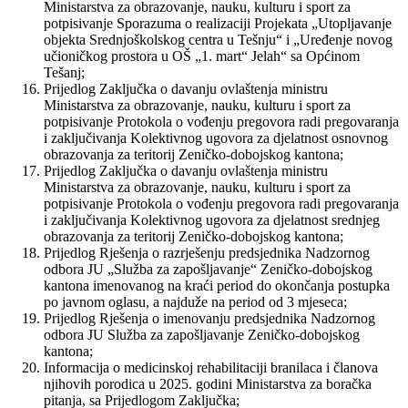
Ministarstva za obrazovanje, nauku, kulturu i sport za
potpisivanje Sporazuma o realizaciji Projekata „Utopljavanje
objekta Srednjoškolskog centra u Tešnju“ i „Uređenje novog
učioničkog prostora u OŠ „1. mart“ Jelah“ sa Općinom
Tešanj;
Prijedlog Zaključka o davanju ovlaštenja ministru
Ministarstva za obrazovanje, nauku, kulturu i sport za
potpisivanje Protokola o vođenju pregovora radi pregovaranja
i zaključivanja Kolektivnog ugovora za djelatnost osnovnog
obrazovanja za teritorij Zeničko-dobojskog kantona;
Prijedlog Zaključka o davanju ovlaštenja ministru
Ministarstva za obrazovanje, nauku, kulturu i sport za
potpisivanje Protokola o vođenju pregovora radi pregovaranja
i zaključivanja Kolektivnog ugovora za djelatnost srednjeg
obrazovanja za teritorij Zeničko-dobojskog kantona;
Prijedlog Rješenja o razrješenju predsjednika Nadzornog
odbora JU „Služba za zapošljavanje“ Zeničko-dobojskog
kantona imenovanog na kraći period do okončanja postupka
po javnom oglasu, a najduže na period od 3 mjeseca;
Prijedlog Rješenja o imenovanju predsjednika Nadzornog
odbora JU Služba za zapošljavanje Zeničko-dobojskog
kantona;
Informacija o medicinskoj rehabilitaciji branilaca i članova
njihovih porodica u 2025. godini Ministarstva za boračka
pitanja, sa Prijedlogom Zaključka;