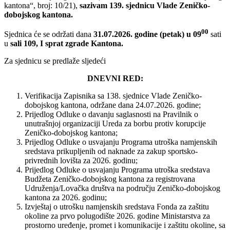
kantona“, broj: 10/21),
sazivam 139. sjednicu Vlade Zeničko-
dobojskog kantona.
00
Sjednica će se održati dana
31.07.2026. godine (petak) u 09
sati
u
sali 109, I sprat zgrade Kantona.
Za sjednicu se predlaže sljedeći
DNEVNI RED:
Verifikacija Zapisnika sa 138. sjednice Vlade Zeničko-
dobojskog kantona, održane dana 24.07.2026. godine;
Prijedlog Odluke o davanju saglasnosti na Pravilnik o
unutrašnjoj organizaciji Ureda za borbu protiv korupcije
Zeničko-dobojskog kantona;
Prijedlog Odluke o usvajanju Programa utroška namjenskih
sredstava prikupljenih od naknade za zakup sportsko-
privrednih lovišta za 2026. godinu;
Prijedlog Odluke o usvajanju Programa utroška sredstava
Budžeta Zeničko-dobojskog kantona za registrovana
Udruženja/Lovačka društva na području Zeničko-dobojskog
kantona za 2026. godinu;
Izvještaj o utrošku namjenskih sredstava Fonda za zaštitu
okoline za prvo polugodište 2026. godine Ministarstva za
prostorno uređenje, promet i komunikacije i zaštitu okoline, sa