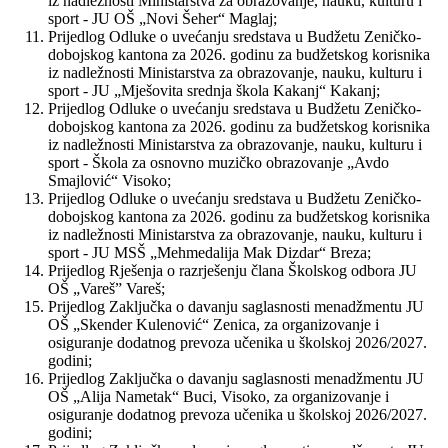
iz nadležnosti Ministarstva za obrazovanje, nauku, kulturu i
sport - JU OŠ „Novi Šeher“ Maglaj;
Prijedlog Odluke o uvećanju sredstava u Budžetu Zeničko-
dobojskog kantona za 2026. godinu za budžetskog korisnika
iz nadležnosti Ministarstva za obrazovanje, nauku, kulturu i
sport - JU „Mješovita srednja škola Kakanj“ Kakanj;
Prijedlog Odluke o uvećanju sredstava u Budžetu Zeničko-
dobojskog kantona za 2026. godinu za budžetskog korisnika
iz nadležnosti Ministarstva za obrazovanje, nauku, kulturu i
sport - Škola za osnovno muzičko obrazovanje „Avdo
Smajlović“ Visoko;
Prijedlog Odluke o uvećanju sredstava u Budžetu Zeničko-
dobojskog kantona za 2026. godinu za budžetskog korisnika
iz nadležnosti Ministarstva za obrazovanje, nauku, kulturu i
sport - JU MSŠ „Mehmedalija Mak Dizdar“ Breza;
Prijedlog Rješenja o razrješenju člana Školskog odbora JU
OŠ „Vareš” Vareš;
Prijedlog Zaključka o davanju saglasnosti menadžmentu JU
OŠ „Skender Kulenović“ Zenica, za organizovanje i
osiguranje dodatnog prevoza učenika u školskoj 2026/2027.
godini;
Prijedlog Zaključka o davanju saglasnosti menadžmentu JU
OŠ „Alija Nametak“ Buci, Visoko, za organizovanje i
osiguranje dodatnog prevoza učenika u školskoj 2026/2027.
godini;