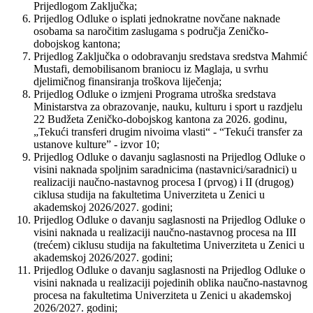
Prijedlogom Zaključka;
Prijedlog Odluke o isplati jednokratne novčane naknade
osobama sa naročitim zaslugama s područja Zeničko-
dobojskog kantona;
Prijedlog Zaključka o odobravanju sredstava sredstva Mahmić
Mustafi, demobilisanom braniocu iz Maglaja, u svrhu
djelimičnog finansiranja troškova liječenja;
Prijedlog Odluke o izmjeni Programa utroška sredstava
Ministarstva za obrazovanje, nauku, kulturu i sport u razdjelu
22 Budžeta Zeničko-dobojskog kantona za 2026. godinu,
„Tekući transferi drugim nivoima vlasti“ - “Tekući transfer za
ustanove kulture” - izvor 10;
Prijedlog Odluke o davanju saglasnosti na Prijedlog Odluke o
visini naknada spoljnim saradnicima (nastavnici/saradnici) u
realizaciji naučno-nastavnog procesa I (prvog) i II (drugog)
ciklusa studija na fakultetima Univerziteta u Zenici u
akademskoj 2026/2027. godini;
Prijedlog Odluke o davanju saglasnosti na Prijedlog Odluke o
visini naknada u realizaciji naučno-nastavnog procesa na III
(trećem) ciklusu studija na fakultetima Univerziteta u Zenici u
akademskoj 2026/2027. godini;
Prijedlog Odluke o davanju saglasnosti na Prijedlog Odluke o
visini naknada u realizaciji pojedinih oblika naučno-nastavnog
procesa na fakultetima Univerziteta u Zenici u akademskoj
2026/2027. godini;