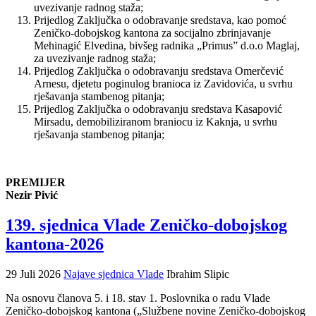
uvezivanje radnog staža;
Prijedlog Zaključka o odobravanje sredstava, kao pomoć
Zeničko-dobojskog kantona za socijalno zbrinjavanje
Mehinagić Elvedina, bivšeg radnika „Primus” d.o.o Maglaj,
za uvezivanje radnog staža;
Prijedlog Zaključka o odobravanju sredstava Omerčević
Arnesu, djetetu poginulog branioca iz Zavidovića, u svrhu
rješavanja stambenog pitanja;
Prijedlog Zaključka o odobravanju sredstava Kasapović
Mirsadu, demobiliziranom braniocu iz Kaknja, u svrhu
rješavanja stambenog pitanja;
PREMIJER
Nezir Pivić
139. sjednica Vlade Zeničko-dobojskog
kantona-2026
29 Juli 2026
Najave sjednica Vlade
Ibrahim Slipic
Na osnovu članova 5. i 18. stav 1. Poslovnika o radu Vlade
Zeničko-dobojskog kantona („Službene novine Zeničko-dobojskog