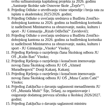
svrhu sufinansiranja kapitalnog projekta za 2026. godinu
„Saniranje školske sale Osnovne škole „Žepče““;
Prijedlog Odluke o utvrđivanju visine stipendije i broja rata za
isplatu u akademskoj 2025/2026. godini;
Prijedlog Odluke o uvećanju sredstava u Budžetu Zeničko-
dobojskog kantona za 2026. godinu za budžetskog korisnika
iz nadležnosti Ministarstva za obrazovanje, nauku, kulturu i
sport - JU Gimnazija „Rizah Odžečkić“ Zavidovići;
Prijedlog Odluke o uvećanju sredstava u Budžetu Zeničko-
dobojskog kantona za 2026. godinu za budžetskog korisnika
iz nadležnosti Ministarstva za obrazovanje, nauku, kulturu i
sport - JU Gimnazija „Visoko“ Visoko;
Prijedlog Rješenja o razrješenju člana Školskog odbora JU
OŠ „Kulin Ban” Visoko;
Prijedlog Rješenja o razrješenju i konačnom imenovanju
novog člana Školskog odbora JU OŠ „Ahmed
Muradbegović” Donji Kakanj, Kakanj;
Prijedlog Rješenja o razrješenju i konačnom imenovanju
novog člana Školskog odbora JU OŠ „Musa Ćazim Ćatić”
Visoko;
Prijedlog Zaključka o davanju saglasnosti menadžmentu JU
OŠ „Mustafa Mulić“ Šije, Tešanj, za organizovanje i
osiguranje dodatnog prevoza učenika u školskoj 2026/2027.
godini;
Prijedlog Zaključka o davanju saglasnosti ministru