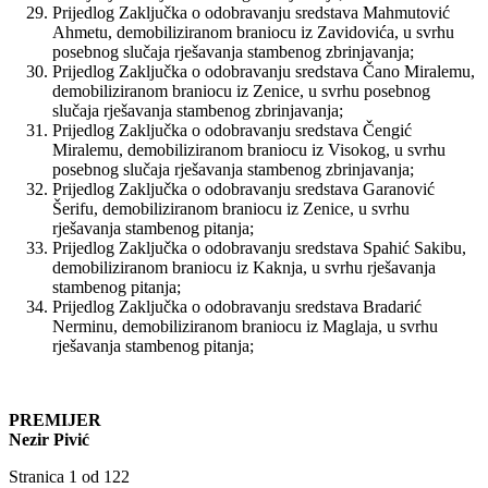
Prijedlog Zaključka o odobravanju sredstava Mahmutović
Ahmetu, demobiliziranom braniocu iz Zavidovića, u svrhu
posebnog slučaja rješavanja stambenog zbrinjavanja;
Prijedlog Zaključka o odobravanju sredstava Čano Miralemu,
demobiliziranom braniocu iz Zenice, u svrhu posebnog
slučaja rješavanja stambenog zbrinjavanja;
Prijedlog Zaključka o odobravanju sredstava Čengić
Miralemu, demobiliziranom braniocu iz Visokog, u svrhu
posebnog slučaja rješavanja stambenog zbrinjavanja;
Prijedlog Zaključka o odobravanju sredstava Garanović
Šerifu, demobiliziranom braniocu iz Zenice, u svrhu
rješavanja stambenog pitanja;
Prijedlog Zaključka o odobravanju sredstava Spahić Sakibu,
demobiliziranom braniocu iz Kaknja, u svrhu rješavanja
stambenog pitanja;
Prijedlog Zaključka o odobravanju sredstava Bradarić
Nerminu, demobiliziranom braniocu iz Maglaja, u svrhu
rješavanja stambenog pitanja;
PREMIJER
Nezir Pivić
Stranica 1 od 122