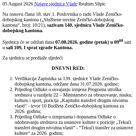
05 August 2026
Najave sjednica Vlade
Ibrahim Slipic
Na osnovu člana 18. stav 1. Poslovnika o radu Vlade Zeničko-
dobojskog kantona („Službene novine Zeničko-dobojskog
kantona“, broj: 10/21),
sazivam 140. sjednicu Vlade Zeničko-
dobojskog kantona.
00
Sjednica će se održati dana
07.08.2026. godine (petak) u 09
sati
u
sali 109, I sprat zgrade Kantona.
Za sjednicu se predlaže sljedeći
DNEVNI RED:
Verifikacija Zapisnika sa 139. sjednice Vlade Zeničko-
dobojskog kantona, održane dana 31.07.2026. godine;
Prijedlog Odluke o usvajanju izmjena Programa utroška
sredstava u razdjelu 22 – Ministarstvo za obrazovanje, nauku,
kulturu i sport, pozicija „Kapitalni transferi drugim nivoima
vlasti“ - izvor 10 Budžeta Zeničko-dobojskog kantona za
2026. godinu;
Prijedlog Odluke o izmjenama i dopunama Odluke o
odobravanju sredstava za ustanove kulture s pozicije „Tekući
transferi drugim nivoima vlasti“ - “Tekući transfer za ustanove
kulture“ za 2026. godinu;