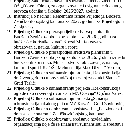
Prijedlog Zaključka o davanju saglasnosti menadžmentu JU
OŠ „Olovo“ Olovo, za organizovanje i osiguranje dodatnog
prevoza učenika u školskoj 2026/2027. godini;
Instrukcija o načinu i elementima izrade Prijedloga Budžeta
Zeničko-dobojskog kantona za 2027. godinu, sa Prijedlogom
Zaključka;
Prijedlog Odluke o preraspodjeli sredstava planiranih u
Budžetu Zeničko-dobojskog kantona za 2026. godinu za
budžetske korisnike iz nadležnosti Ministarstva za
obrazovanje, nauku, kulturu i sport;
Prijedlog Odluke o preraspodjeli sredstava planiranih u
Budžetu Zeničko-dobojskog kantona za 2026. godinu između
budžetskih korisnika: Ministarstvo za obrazovanje, nauku,
kulturu i sport i JU OŠ “Mehmedalija Mak Dizdar” Visoko;
Prijedlog Odluke o sufinansiranju projekta „Rekonstrukcija
društvenog doma u povratničkoj mjesnoj zajednici Slatina“
Grad Teslić;
Prijedlog Odluke o sufinansiranju projekta „Rekonstrukcija
ograde oko crkvenog dvorišta u MZ Oćevija“ Općina Vareš;
Prijedlog Odluke o sufinansiranju projekta „Sanacija i
rekonstrukcija lokalnog puta u MZ Kovači“ Grad Zavidovići;
Prijedlog Odluke o odobravanju sredstava JU „Penzionerski
dom sa stacionarom“ Zeničko-dobojskog kantona;
Prijedlog Odluke o odobravanju sredstava nevladinim
organizacijama koje će se finansirati/sufinansirati iz sredstava