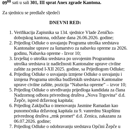
00
09
sati u sali
301, III sprat Anex zgrade Kantona.
Za sjednicu se predlaže sljedeći
DNEVNI RED:
Verifikacija Zapisnika sa 134. sjednice Vlade Zeničko-
dobojskog kantona, održane dana 26.06.2026. godine;
Prijedlog Odluke o usvajanju Programa utroška sredstava
Kantonalne uprave za šumarstvo za nabavku opreme za 2026.
godinu, Nabavka opreme - Izvor 10;
Izvještaj o utrošku sredstava po usvojenim Programima
utroška sredstava iz nadležnosti Kantonalne uprave civilne
zaštite za period I-XII 2025. godine, sa Prijedlogom Odluke;
Prijedlog Odluke o usvajanju izmjene Odluke o usvajanju i
izmjena Programa utroška budžetskih sredstava Kantonalne
uprave civilne zaštite, pozicija “Nabavka opreme” – izvor 10;
Prijedlog Odluke o utvrđivanju prijedloga kandidata za člana
Nadzornog odbora privrednog društva „Nova Trgovina“ d.d.
Žepče, ispred državnog kapitala;
Prijedlog Zaključka o imenovanju Jasmine Ramadan kao
punomoćnika državnog kapitala za 9. vanrednu Skupštinu
privrednog društva „rmk promet“ d.d. Zenica, zakazanu za
06.07.2026. godine;
Prijedlog Odluke o odobravanju sredstava Općini Žepče u