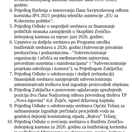
godine;
Prijedlog Rješenja o imenovanju člana Savjetodavnog odbora
korisnika IPA 2021 projekta tehničke asistencije „EU za
Kohezionu politiku“;
Prijedlog Odluke o raspodjeli sredstava za finansiranje
političkih stranaka zastupljenih u Skupštini Zeničko-
dobojskog kantona za mjesec juni 2026. godine;
Uputstvo za dodjelu sredstava po Programu utroška
budžetskih sredstava u 2026. godini (Subvencije privatnim
preduzećima i poduzetnicima - “Subvencioniranje
organizacije i učešća na međunarodnim sajmovima,
privrednim susretima i manifestacijama“ i “Subvencioniranje
projekata udruženja i komora“), sa Prijedlogom Zaključka;
Prijedlog Odluke o odobravanju i dodjeli (refundaciji)
finansijskih sredstava namijenjenih subvencioniranju
administrativnih troškova kod izgradnje proizvodnih objekata;
Prijedlog Zaključka o ponovnom oglašavanju upražnjenih
pozicija dva člana Nadzornog odbora privrednog društva TP
„Nova trgovina“ d.d. Žepče, ispred državnog kapitala;
Prijedlog Odluke o odobravanju sredstava Općini Tešanj za
sufinansiranje izgradnje prečistača procjednih voda na
gradskoj deponiji komunalnog otpada „Bukva” Tešanj;
Prijedlog Odluke o uvećanju sredstava u Budžetu Zeničko-
dobojskog kantona za 2026. godinu za budžetskog korisnika