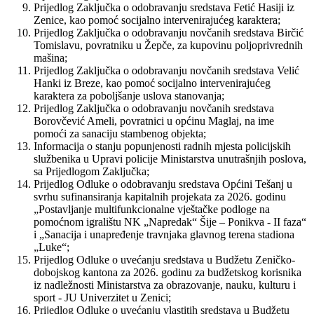
Prijedlog Zaključka o odobravanju sredstava Fetić Hasiji iz
Zenice, kao pomoć socijalno intervenirajućeg karaktera;
Prijedlog Zaključka o odobravanju novčanih sredstava Birčić
Tomislavu, povratniku u Žepče, za kupovinu poljoprivrednih
mašina;
Prijedlog Zaključka o odobravanju novčanih sredstava Velić
Hanki iz Breze, kao pomoć socijalno intervenirajućeg
karaktera za poboljšanje uslova stanovanja;
Prijedlog Zaključka o odobravanju novčanih sredstava
Borovčević Ameli, povratnici u općinu Maglaj, na ime
pomoći za sanaciju stambenog objekta;
Informacija o stanju popunjenosti radnih mjesta policijskih
službenika u Upravi policije Ministarstva unutrašnjih poslova,
sa Prijedlogom Zaključka;
Prijedlog Odluke o odobravanju sredstava Općini Tešanj u
svrhu sufinansiranja kapitalnih projekata za 2026. godinu
„Postavljanje multifunkcionalne vještačke podloge na
pomoćnom igralištu NK „Napredak“ Šije – Ponikva - II faza“
i „Sanacija i unapređenje travnjaka glavnog terena stadiona
„Luke“;
Prijedlog Odluke o uvećanju sredstava u Budžetu Zeničko-
dobojskog kantona za 2026. godinu za budžetskog korisnika
iz nadležnosti Ministarstva za obrazovanje, nauku, kulturu i
sport - JU Univerzitet u Zenici;
Prijedlog Odluke o uvećanju vlastitih sredstava u Budžetu