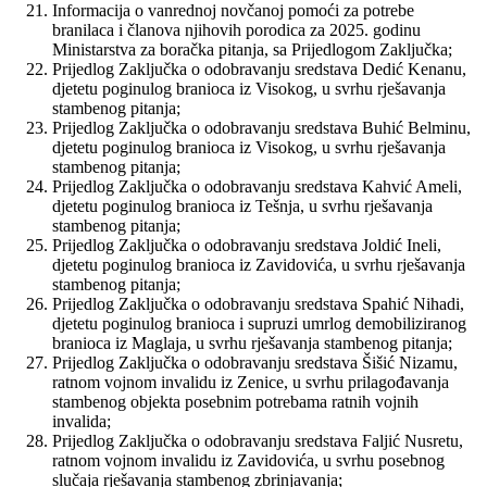
Informacija o vanrednoj novčanoj pomoći za potrebe
branilaca i članova njihovih porodica za 2025. godinu
Ministarstva za boračka pitanja, sa Prijedlogom Zaključka;
Prijedlog Zaključka o odobravanju sredstava Dedić Kenanu,
djetetu poginulog branioca iz Visokog, u svrhu rješavanja
stambenog pitanja;
Prijedlog Zaključka o odobravanju sredstava Buhić Belminu,
djetetu poginulog branioca iz Visokog, u svrhu rješavanja
stambenog pitanja;
Prijedlog Zaključka o odobravanju sredstava Kahvić Ameli,
djetetu poginulog branioca iz Tešnja, u svrhu rješavanja
stambenog pitanja;
Prijedlog Zaključka o odobravanju sredstava Joldić Ineli,
djetetu poginulog branioca iz Zavidovića, u svrhu rješavanja
stambenog pitanja;
Prijedlog Zaključka o odobravanju sredstava Spahić Nihadi,
djetetu poginulog branioca i supruzi umrlog demobiliziranog
branioca iz Maglaja, u svrhu rješavanja stambenog pitanja;
Prijedlog Zaključka o odobravanju sredstava Šišić Nizamu,
ratnom vojnom invalidu iz Zenice, u svrhu prilagođavanja
stambenog objekta posebnim potrebama ratnih vojnih
invalida;
Prijedlog Zaključka o odobravanju sredstava Faljić Nusretu,
ratnom vojnom invalidu iz Zavidovića, u svrhu posebnog
slučaja rješavanja stambenog zbrinjavanja;