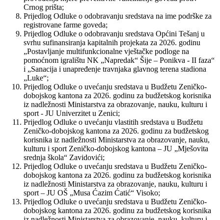
Crnog prišta;
Prijedlog Odluke o odobravanju sredstava na ime podrške za
registrovane farme goveda;
Prijedlog Odluke o odobravanju sredstava Općini Tešanj u
svrhu sufinansiranja kapitalnih projekata za 2026. godinu
„Postavljanje multifunkcionalne vještačke podloge na
pomoćnom igralištu NK „Napredak“ Šije – Ponikva - II faza“
i „Sanacija i unapređenje travnjaka glavnog terena stadiona
„Luke“;
Prijedlog Odluke o uvećanju sredstava u Budžetu Zeničko-
dobojskog kantona za 2026. godinu za budžetskog korisnika
iz nadležnosti Ministarstva za obrazovanje, nauku, kulturu i
sport - JU Univerzitet u Zenici;
Prijedlog Odluke o uvećanju vlastitih sredstava u Budžetu
Zeničko-dobojskog kantona za 2026. godinu za budžetskog
korisnika iz nadležnosti Ministarstva za obrazovanje, nauku,
kulturu i sport Zeničko-dobojskog kantona – JU „Mješovita
srednja škola“ Zavidovići;
Prijedlog Odluke o uvećanju sredstava u Budžetu Zeničko-
dobojskog kantona za 2026. godinu za budžetskog korisnika
iz nadležnosti Ministarstva za obrazovanje, nauku, kulturu i
sport – JU OŠ „Musa Ćazim Ćatić“ Visoko;
Prijedlog Odluke o uvećanju sredstava u Budžetu Zeničko-
dobojskog kantona za 2026. godinu za budžetskog korisnika
iz nadležnosti Ministarstva za obrazovanje, nauku, kulturu i