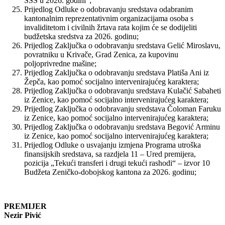
SSS u 2026. godini“;
Prijedlog Odluke o odobravanju sredstava odabranim
kantonalnim reprezentativnim organizacijama osoba s
invaliditetom i civilnih žrtava rata kojim će se dodijeliti
budžetska sredstva za 2026. godinu;
Prijedlog Zaključka o odobravanju sredstava Gelić Miroslavu,
povratniku u Krivače, Grad Zenica, za kupovinu
poljoprivredne mašine;
Prijedlog Zaključka o odobravanju sredstava Platiša Ani iz
Žepča, kao pomoć socijalno intervenirajućeg karaktera;
Prijedlog Zaključka o odobravanju sredstava Kulačić Sabaheti
iz Zenice, kao pomoć socijalno intervenirajućeg karaktera;
Prijedlog Zaključka o odobravanju sredstava Čoloman Faruku
iz Zenice, kao pomoć socijalno intervenirajućeg karaktera;
Prijedlog Zaključka o odobravanju sredstava Begović Arminu
iz Zenice, kao pomoć socijalno intervenirajućeg karaktera;
Prijedlog Odluke o usvajanju izmjena Programa utroška
finansijskih sredstava, sa razdjela 11 – Ured premijera,
pozicija „Tekući transferi i drugi tekući rashodi“ – izvor 10
Budžeta Zeničko-dobojskog kantona za 2026. godinu;
PREMIJER
Nezir Pivić