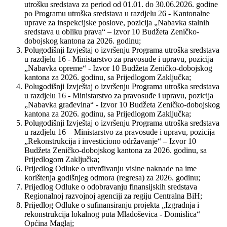
utrošku sredstava za period od 01.01. do 30.06.2026. godine
po Programu utroška sredstava u razdjelu 26 - Kantonalne
uprave za inspekcijske poslove, pozicija „Nabavka stalnih
sredstava u obliku prava“ – izvor 10 Budžeta Zeničko-
dobojskog kantona za 2026. godinu;
Polugodišnji Izvještaj o izvršenju Programa utroška sredstava
u razdjelu 16 - Ministarstvo za pravosuđe i upravu, pozicija
„Nabavka opreme“ - Izvor 10 Budžeta Zeničko-dobojskog
kantona za 2026. godinu, sa Prijedlogom Zaključka;
Polugodišnji Izvještaj o izvršenju Programa utroška sredstava
u razdjelu 16 - Ministarstvo za pravosuđe i upravu, pozicija
„Nabavka građevina“ - Izvor 10 Budžeta Zeničko-dobojskog
kantona za 2026. godinu, sa Prijedlogom Zaključka;
Polugodišnji Izvještaj o izvršenju Programa utroška sredstava
u razdjelu 16 – Ministarstvo za pravosuđe i upravu, pozicija
„Rekonstrukcija i investiciono održavanje“ – Izvor 10
Budžeta Zeničko-dobojskog kantona za 2026. godinu, sa
Prijedlogom Zaključka;
Prijedlog Odluke o utvrđivanju visine naknade na ime
korištenja godišnjeg odmora (regresa) za 2026. godinu;
Prijedlog Odluke o odobravanju finansijskih sredstava
Regionalnoj razvojnoj agenciji za regiju Centralna BiH;
Prijedlog Odluke o sufinansiranju projekta „Izgradnja i
rekonstrukcija lokalnog puta Mladoševica - Domislica“
Općina Maglaj;