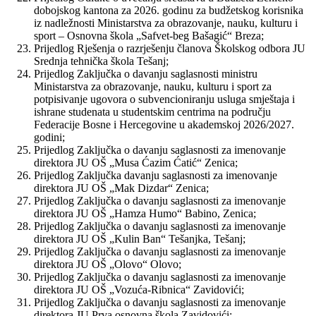
dobojskog kantona za 2026. godinu za budžetskog korisnika
iz nadležnosti Ministarstva za obrazovanje, nauku, kulturu i
sport – Osnovna škola „Safvet-beg Bašagić“ Breza;
Prijedlog Rješenja o razrješenju članova Školskog odbora JU
Srednja tehnička škola Tešanj;
Prijedlog Zaključka o davanju saglasnosti ministru
Ministarstva za obrazovanje, nauku, kulturu i sport za
potpisivanje ugovora o subvencioniranju usluga smještaja i
ishrane studenata u studentskim centrima na području
Federacije Bosne i Hercegovine u akademskoj 2026/2027.
godini;
Prijedlog Zaključka o davanju saglasnosti za imenovanje
direktora JU OŠ „Musa Ćazim Ćatić“ Zenica;
Prijedlog Zaključka davanju saglasnosti za imenovanje
direktora JU OŠ „Mak Dizdar“ Zenica;
Prijedlog Zaključka o davanju saglasnosti za imenovanje
direktora JU OŠ „Hamza Humo“ Babino, Zenica;
Prijedlog Zaključka o davanju saglasnosti za imenovanje
direktora JU OŠ „Kulin Ban“ Tešanjka, Tešanj;
Prijedlog Zaključka o davanju saglasnosti za imenovanje
direktora JU OŠ „Olovo“ Olovo;
Prijedlog Zaključka o davanju saglasnosti za imenovanje
direktora JU OŠ „Vozuća-Ribnica“ Zavidovići;
Prijedlog Zaključka o davanju saglasnosti za imenovanje
direktora JU Prva osnovna škola Zavidovići;