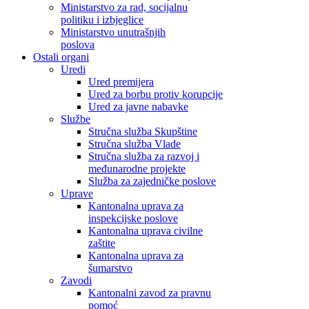
Ministarstvo za rad, socijalnu
politiku i izbjeglice
Ministarstvo unutrašnjih
poslova
Ostali organi
Uredi
Ured premijera
Ured za borbu protiv korupcije
Ured za javne nabavke
Službe
Stručna služba Skupštine
Stručna služba Vlade
Stručna služba za razvoj i
međunarodne projekte
Služba za zajedničke poslove
Uprave
Kantonalna uprava za
inspekcijske poslove
Kantonalna uprava civilne
zaštite
Kantonalna uprava za
šumarstvo
Zavodi
Kantonalni zavod za pravnu
pomoć