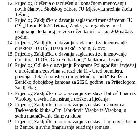
Prijedlog Rješenja o razrješenju i konačnom imenovanju
novih članova Školskog odbora JU Mješovita srednja škola
Tešanj;
Prijedlog Zaključka o davanju saglasnosti menadžmentu JU
OŠ „Hasan Kikić“ Tetovo, Zenica, za organizovanje i
osiguranje dodatnog prevoza učenika u školskoj 2026/2027.
godini;
Prijedlog Zaključka o davanju saglasnosti za imenovanje
direktora JU OŠ „Hasan Kikić“ Solun, Olovo;
Prijedlog Zaključka o davanju saglasnosti za imenovanje
direktora JU OŠ „Gazi Ferhad-beg“ Jablanica, Tešanj;
Prijedlog Odluke o usvajanju Programa Polugodišnji izvještaj
o utrošenim sredstvima sa razdjela 11 - Ured premijera,
pozicija „Tekući transferi i drugi tekući rashodi“ Budžeta
Zeničko-dobojskog kantona za 2026. godinu, sa Prijedlogom
Zaključka;
Prijedlog Zaključka o odobravanju sredstava Kahvić Ilhani iz
Visokog, u svrhu finansiranja troškova liječenja;
Prijedlog Zaključka o odobravanju sredstava članovima
Taekwondo kluba „Crni labudovi“ Visoko iz Visokog, u
svrhu nagrađivanja članova kluba;
Prijedlog Zaključka o odobravanju sredstava Dujmović Josipu
iz Zenice, u svrhu finansiranja reizdanja romana;