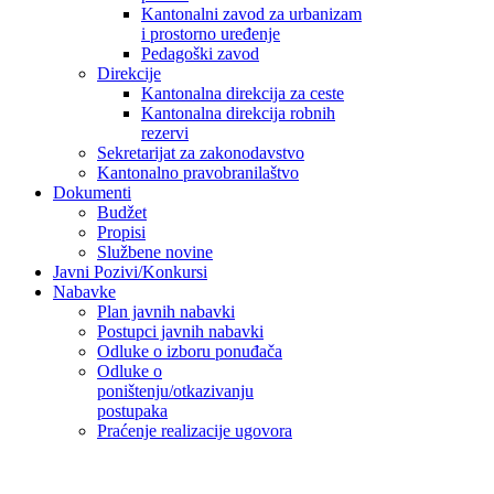
Kantonalni zavod za urbanizam
i prostorno uređenje
Pedagoški zavod
Direkcije
Kantonalna direkcija za ceste
Kantonalna direkcija robnih
rezervi
Sekretarijat za zakonodavstvo
Kantonalno pravobranilaštvo
Dokumenti
Budžet
Propisi
Službene novine
Javni Pozivi/Konkursi
Nabavke
Plan javnih nabavki
Postupci javnih nabavki
Odluke o izboru ponuđača
Odluke o
poništenju/otkazivanju
postupaka
Praćenje realizacije ugovora