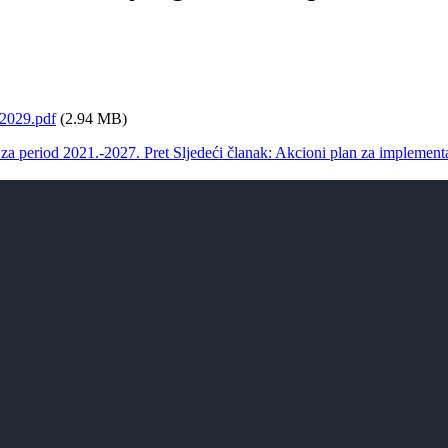
2029.pdf
(2.94 MB)
K za period 2021.-2027.
Pret
Sljedeći članak: Akcioni plan za implement