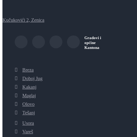
Kučukovići 2, Zenica
Gradovi i
općine
Kantona
Breza
Doboj Jug
Kakanj
Maglaj
Olovo
Tešanj
Usora
Vareš