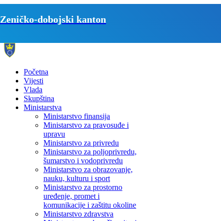
Zeničko-dobojski kanton
Početna
Vijesti
Vlada
Skupština
Ministarstva
Ministarstvo finansija
Ministarstvo za pravosuđe i
upravu
Ministarstvo za privredu
Ministarstvo za poljoprivredu,
šumarstvo i vodoprivredu
Ministarstvo za obrazovanje,
nauku, kulturu i sport
Ministarstvo za prostorno
uređenje, promet i
komunikacije i zaštitu okoline
Ministarstvo zdravstva