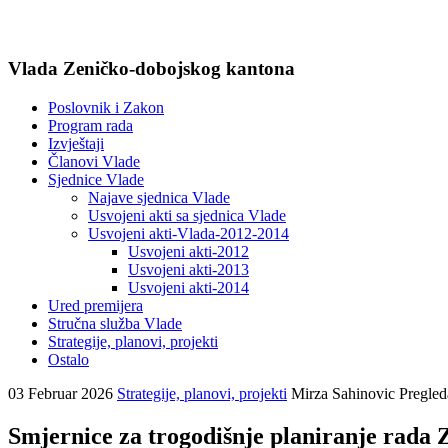
Vlada Zeničko-dobojskog kantona
Poslovnik i Zakon
Program rada
Izvještaji
Članovi Vlade
Sjednice Vlade
Najave sjednica Vlade
Usvojeni akti sa sjednica Vlade
Usvojeni akti-Vlada-2012-2014
Usvojeni akti-2012
Usvojeni akti-2013
Usvojeni akti-2014
Ured premijera
Stručna služba Vlade
Strategije, planovi, projekti
Ostalo
03 Februar 2026
Strategije, planovi, projekti
Mirza Sahinovic
Pregled
Smjernice za trogodišnje planiranje rada 