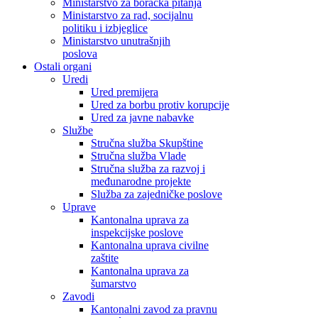
Ministarstvo za boračka pitanja
Ministarstvo za rad, socijalnu
politiku i izbjeglice
Ministarstvo unutrašnjih
poslova
Ostali organi
Uredi
Ured premijera
Ured za borbu protiv korupcije
Ured za javne nabavke
Službe
Stručna služba Skupštine
Stručna služba Vlade
Stručna služba za razvoj i
međunarodne projekte
Služba za zajedničke poslove
Uprave
Kantonalna uprava za
inspekcijske poslove
Kantonalna uprava civilne
zaštite
Kantonalna uprava za
šumarstvo
Zavodi
Kantonalni zavod za pravnu