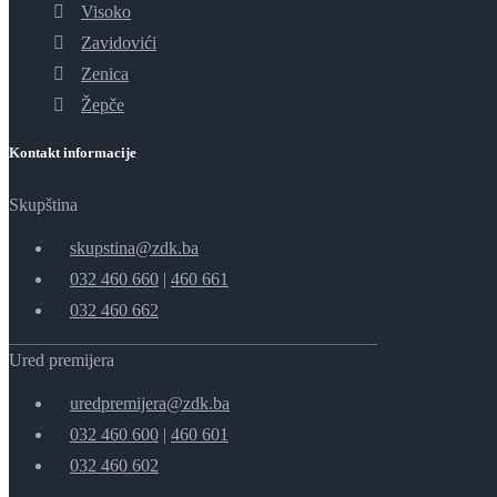
Visoko
Zavidovići
Zenica
Žepče
Kontakt informacije
Skupština
skupstina@zdk.ba
032 460 660
|
460 661
032 460 662
Ured premijera
uredpremijera@zdk.ba
032 460 600
|
460 601
032 460 602