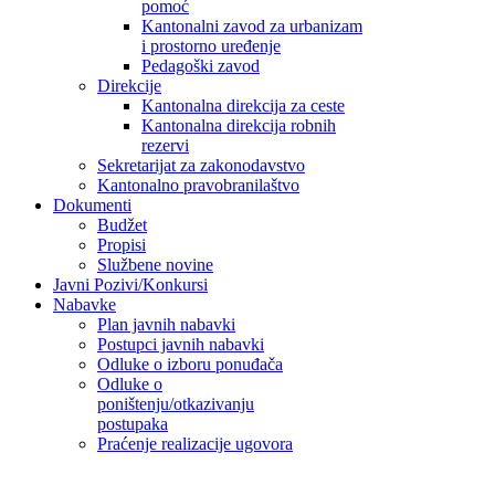
pomoć
Kantonalni zavod za urbanizam
i prostorno uređenje
Pedagoški zavod
Direkcije
Kantonalna direkcija za ceste
Kantonalna direkcija robnih
rezervi
Sekretarijat za zakonodavstvo
Kantonalno pravobranilaštvo
Dokumenti
Budžet
Propisi
Službene novine
Javni Pozivi/Konkursi
Nabavke
Plan javnih nabavki
Postupci javnih nabavki
Odluke o izboru ponuđača
Odluke o
poništenju/otkazivanju
postupaka
Praćenje realizacije ugovora