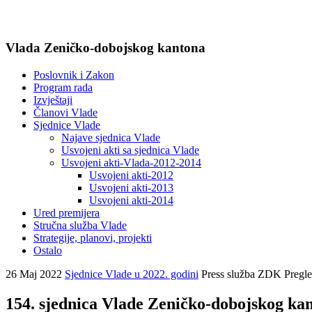
Vlada Zeničko-dobojskog kantona
Poslovnik i Zakon
Program rada
Izvještaji
Članovi Vlade
Sjednice Vlade
Najave sjednica Vlade
Usvojeni akti sa sjednica Vlade
Usvojeni akti-Vlada-2012-2014
Usvojeni akti-2012
Usvojeni akti-2013
Usvojeni akti-2014
Ured premijera
Stručna služba Vlade
Strategije, planovi, projekti
Ostalo
26 Maj 2022
Sjednice Vlade u 2022. godini
Press služba ZDK
Pregl
154. sjednica Vlade Zeničko-dobojskog ka