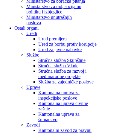
Ministarstvo za boračka pitanja
Ministarstvo za rad, socijalnu
politiku i izbjeglice
Ministarstvo unutrašnjih
poslova
Ostali organi
Uredi
Ured premijera
Ured za borbu protiv korupcije
Ured za javne nabavke
Službe
Stručna služba Skupštine
Stručna služba Vlade
Stručna služba za razvoj i
međunarodne projekte
Služba za zajedničke poslove
Uprave
Kantonalna uprava za
inspekcijske poslove
Kantonalna uprava civilne
zaštite
Kantonalna uprava za
šumarstvo
Zavodi
Kantonalni zavod za pravnu