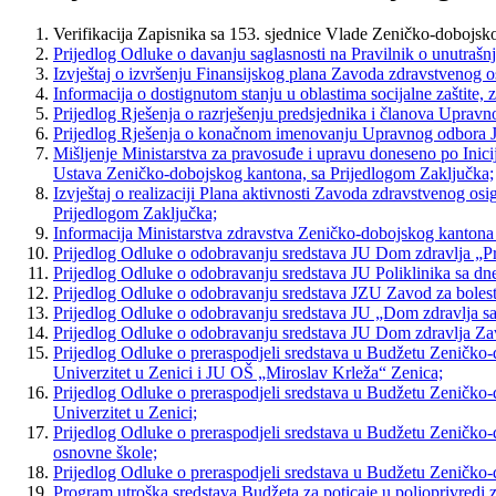
Verifikacija Zapisnika sa 153. sjednice Vlade Zeničko-dobojsk
Prijedlog Odluke o davanju saglasnosti na Pravilnik o unutrašnj
Izvještaj o izvršenju Finansijskog plana Zavoda zdravstvenog 
Informacija o dostignutom stanju u oblastima socijalne zaštite, z
Prijedlog Rješenja o razrješenju predsjednika i članova Upra
Prijedlog Rješenja o konačnom imenovanju Upravnog odbora J
Mišljenje Ministarstva za pravosuđe i upravu doneseno po Inic
Ustava Zeničko-dobojskog kantona, sa Prijedlogom Zaključka;
Izvještaj o realizaciji Plana aktivnosti Zavoda zdravstvenog osi
Prijedlogom Zaključka;
Informacija Ministarstva zdravstva Zeničko-dobojskog kantona 
Prijedlog Odluke o odobravanju sredstava JU Dom zdravlja „P
Prijedlog Odluke o odobravanju sredstava JU Poliklinika sa 
Prijedlog Odluke o odobravanju sredstava JZU Zavod za bolest
Prijedlog Odluke o odobravanju sredstava JU „Dom zdravlja s
Prijedlog Odluke o odobravanju sredstava JU Dom zdravlja Za
Prijedlog Odluke o preraspodjeli sredstava u Budžetu Zeničko-
Univerzitet u Zenici i JU OŠ „Miroslav Krleža“ Zenica;
Prijedlog Odluke o preraspodjeli sredstava u Budžetu Zeničko-d
Univerzitet u Zenici;
Prijedlog Odluke o preraspodjeli sredstava u Budžetu Zeničko-d
osnovne škole;
Prijedlog Odluke o preraspodjeli sredstava u Budžetu Zeničko-
Program utroška sredstava Budžeta za poticaje u poljoprivredi z