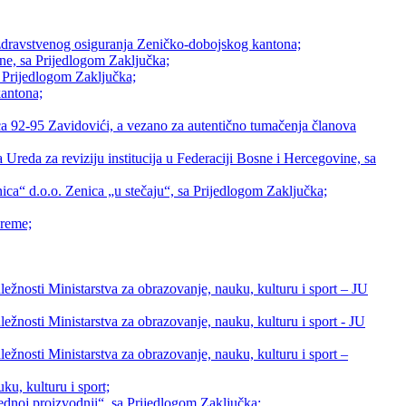
da zdravstvenog osiguranja Zeničko-dobojskog kantona;
ne, sa Prijedlogom Zaključka;
sa Prijedlogom Zaključka;
kantona;
ca 92-95 Zavidovići, a vezano za autentično tumačenja članova
 Ureda za reviziju institucija u Federaciji Bosne i Hercegovine, sa
ca“ d.o.o. Zenica „u stečaju“, sa Prijedlogom Zaključka;
preme;
žnosti Ministarstva za obrazovanje, nauku, kulturu i sport – JU
žnosti Ministarstva za obrazovanje, nauku, kulturu i sport - JU
žnosti Ministarstva za obrazovanje, nauku, kulturu i sport –
u, kulturu i sport;
rednoj proizvodnji“, sa Prijedlogom Zaključka;