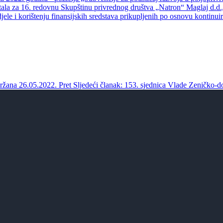
la za 16. redovnu Skupštinu privrednog društva „Natron“ Maglaj d.d.,
le i korištenju finansijskih sredstava prikupljenih po osnovu kontinui
držana 26.05.2022.
Pret
Sljedeći članak: 153. sjednica Vlade Zeničko-