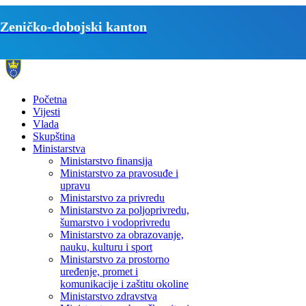
Zeničko-dobojski kanton
Početna
Vijesti
Vlada
Skupština
Ministarstva
Ministarstvo finansija
Ministarstvo za pravosuđe i
upravu
Ministarstvo za privredu
Ministarstvo za poljoprivredu,
šumarstvo i vodoprivredu
Ministarstvo za obrazovanje,
nauku, kulturu i sport
Ministarstvo za prostorno
uređenje, promet i
komunikacije i zaštitu okoline
Ministarstvo zdravstva