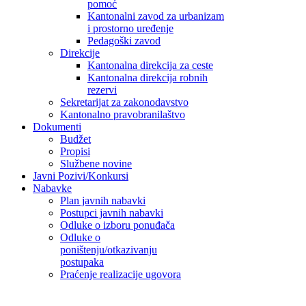
pomoć
Kantonalni zavod za urbanizam
i prostorno uređenje
Pedagoški zavod
Direkcije
Kantonalna direkcija za ceste
Kantonalna direkcija robnih
rezervi
Sekretarijat za zakonodavstvo
Kantonalno pravobranilaštvo
Dokumenti
Budžet
Propisi
Službene novine
Javni Pozivi/Konkursi
Nabavke
Plan javnih nabavki
Postupci javnih nabavki
Odluke o izboru ponuđača
Odluke o
poništenju/otkazivanju
postupaka
Praćenje realizacije ugovora