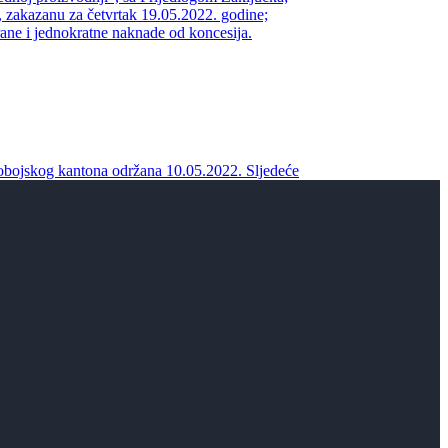
 zakazanu za četvrtak 19.05.2022. godine;
rane i jednokratne naknade od koncesija.
dobojskog kantona održana 10.05.2022.
Sljedeće