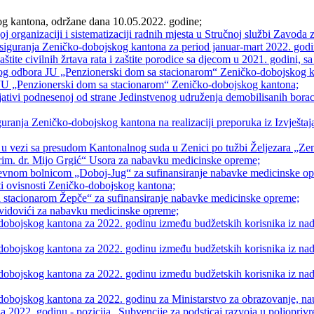
og kantona, održane dana 10.05.2022. godine;
oj organizaciji i sistematizaciji radnih mjesta u Stručnoj službi Zavo
osiguranja Zeničko-dobojskog kantona za period januar-mart 2022. godi
aštite civilnih žrtava rata i zaštite porodice sa djecom u 2021. godini, 
vnog odbora JU „Penzionerski dom sa stacionarom“ Zeničko-dobojskog 
U „Penzionerski dom sa stacionarom“ Zeničko-dobojskog kantona;
ijativi podnesenoj od strane Jedinstvenog udruženja demobilisanih bora
guranja Zeničko-dobojskog kantona na realizaciji preporuka iz Izvještaja
u vezi sa presudom Kantonalnog suda u Zenici po tužbi Željezara „Zeni
rim. dr. Mijo Grgić“ Usora za nabavku medicinske opreme;
dnevnom bolnicom „Doboj-Jug“ za sufinansiranje nabavke medicinske o
i ovisnosti Zeničko-dobojskog kantona;
a stacionarom Žepče“ za sufinansiranje nabavke medicinske opreme;
vidovići za nabavku medicinske opreme;
dobojskog kantona za 2022. godinu između budžetskih korisnika iz nadle
obojskog kantona za 2022. godinu između budžetskih korisnika iz nadle
obojskog kantona za 2022. godinu između budžetskih korisnika iz nadle
dobojskog kantona za 2022. godinu za Ministarstvo za obrazovanje, nauk
a 2022. godinu - pozicija „Subvencije za podsticaj razvoja u poljopriv