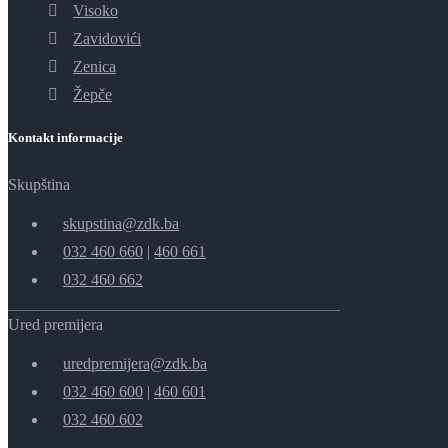
Visoko
Zavidovići
Zenica
Žepče
Kontakt informacije
Skupština
skupstina@zdk.ba
032 460 660
|
460 661
032 460 662
Ured premijera
uredpremijera@zdk.ba
032 460 600
|
460 601
032 460 602