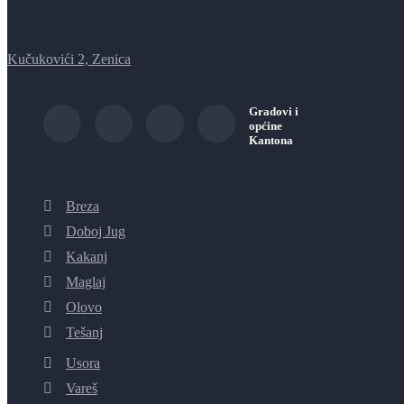
Kučukovići 2, Zenica
Gradovi i
općine
Kantona
Breza
Doboj Jug
Kakanj
Maglaj
Olovo
Tešanj
Usora
Vareš