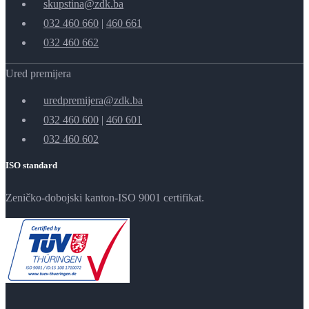
skupstina@zdk.ba
032 460 660
|
460 661
032 460 662
Ured premijera
uredpremijera@zdk.ba
032 460 600
|
460 601
032 460 602
ISO standard
Zeničko-dobojski kanton-ISO 9001 certifikat.