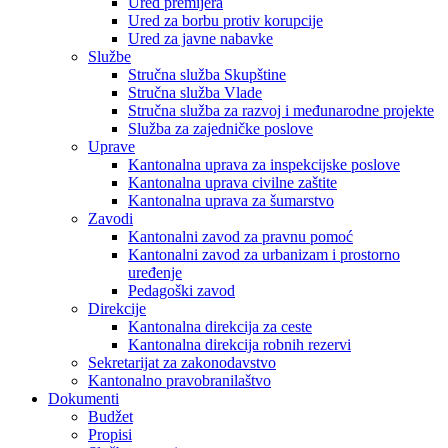
Ured premijera
Ured za borbu protiv korupcije
Ured za javne nabavke
Službe
Stručna služba Skupštine
Stručna služba Vlade
Stručna služba za razvoj i međunarodne projekte
Služba za zajedničke poslove
Uprave
Kantonalna uprava za inspekcijske poslove
Kantonalna uprava civilne zaštite
Kantonalna uprava za šumarstvo
Zavodi
Kantonalni zavod za pravnu pomoć
Kantonalni zavod za urbanizam i prostorno
uređenje
Pedagoški zavod
Direkcije
Kantonalna direkcija za ceste
Kantonalna direkcija robnih rezervi
Sekretarijat za zakonodavstvo
Kantonalno pravobranilaštvo
Dokumenti
Budžet
Propisi