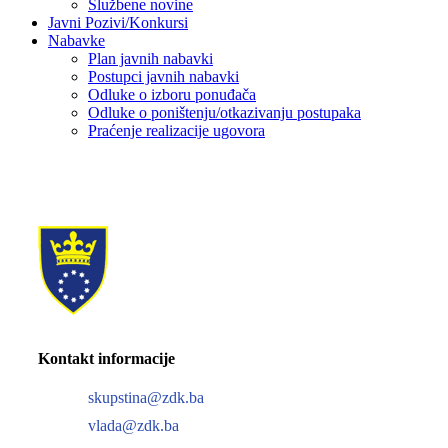
Službene novine
Javni Pozivi/Konkursi
Nabavke
Plan javnih nabavki
Postupci javnih nabavki
Odluke o izboru ponuđača
Odluke o poništenju/otkazivanju postupaka
Praćenje realizacije ugovora
Kontakt informacije
skupstina@zdk.ba
vlada@zdk.ba