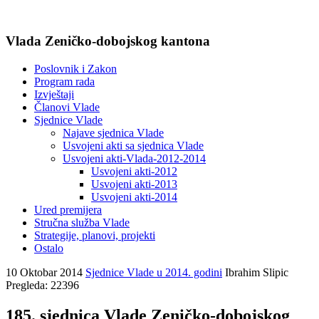
Vlada Zeničko-dobojskog kantona
Poslovnik i Zakon
Program rada
Izvještaji
Članovi Vlade
Sjednice Vlade
Najave sjednica Vlade
Usvojeni akti sa sjednica Vlade
Usvojeni akti-Vlada-2012-2014
Usvojeni akti-2012
Usvojeni akti-2013
Usvojeni akti-2014
Ured premijera
Stručna služba Vlade
Strategije, planovi, projekti
Ostalo
10 Oktobar 2014
Sjednice Vlade u 2014. godini
Ibrahim Slipic
Pregleda: 22396
185. sjednica Vlade Zeničko-dobojskog