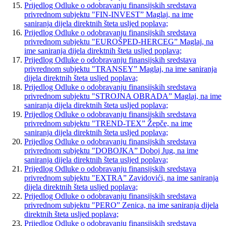
Prijedlog Odluke o odobravanju finansijskih sredstava
privrednom subjektu "FIN-INVEST” Maglaj, na ime
saniranja dijela direktnih šteta usljed poplava;
Prijedlog Odluke o odobravanju finansijskih sredstava
privrednom subjektu "EUROŠPED-HERCEG” Maglaj, na
ime saniranja dijela direktnih šteta usljed poplava;
Prijedlog Odluke o odobravanju finansijskih sredstava
privrednom subjektu "TRANSEY” Maglaj, na ime saniranja
dijela direktnih šteta usljed poplava;
Prijedlog Odluke o odobravanju finansijskih sredstava
privrednom subjektu "STROJNA OBRADA” Maglaj, na ime
saniranja dijela direktnih šteta usljed poplava;
Prijedlog Odluke o odobravanju finansijskih sredstava
privrednom subjektu "TREND-TEX” Žepče, na ime
saniranja dijela direktnih šteta usljed poplava;
Prijedlog Odluke o odobravanju finansijskih sredstava
privrednom subjektu "DOBOJKA” Doboj Jug, na ime
saniranja dijela direktnih šteta usljed poplava;
Prijedlog Odluke o odobravanju finansijskih sredstava
privrednom subjektu "EXTRA” Zavidovići, na ime saniranja
dijela direktnih šteta usljed poplava;
Prijedlog Odluke o odobravanju finansijskih sredstava
privrednom subjektu "PERO” Zenica, na ime saniranja dijela
direktnih šteta usljed poplava;
Prijedlog Odluke o odobravanju finansijskih sredstava