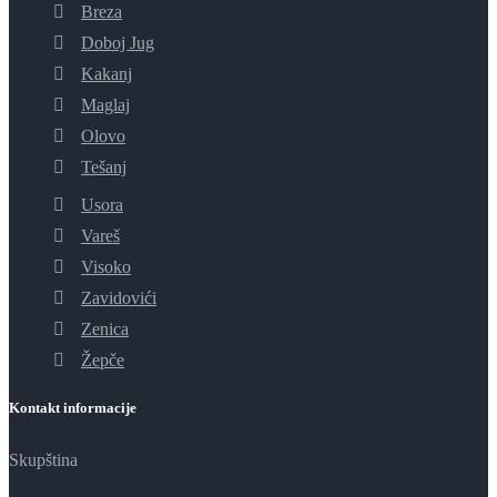
Breza
Doboj Jug
Kakanj
Maglaj
Olovo
Tešanj
Usora
Vareš
Visoko
Zavidovići
Zenica
Žepče
Kontakt informacije
Skupština