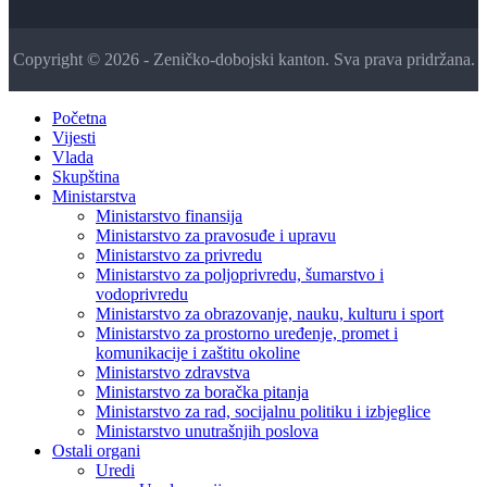
Copyright © 2026 - Zeničko-dobojski kanton. Sva prava pridržana.
Početna
Vijesti
Vlada
Skupština
Ministarstva
Ministarstvo finansija
Ministarstvo za pravosuđe i upravu
Ministarstvo za privredu
Ministarstvo za poljoprivredu, šumarstvo i
vodoprivredu
Ministarstvo za obrazovanje, nauku, kulturu i sport
Ministarstvo za prostorno uređenje, promet i
komunikacije i zaštitu okoline
Ministarstvo zdravstva
Ministarstvo za boračka pitanja
Ministarstvo za rad, socijalnu politiku i izbjeglice
Ministarstvo unutrašnjih poslova
Ostali organi
Uredi