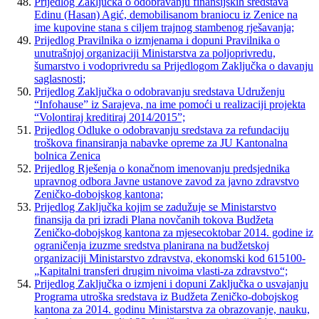
Prijedlog Zaključka o odobravanju finansijskih sredstava
Edinu (Hasan) Agić, demobilisanom braniocu iz Zenice na
ime kupovine stana s ciljem trajnog stambenog rješavanja;
Prijedlog Pravilnika o izmjenama i dopuni Pravilnika o
unutrašnjoj organizaciji Ministarstva za poljoprivredu,
šumarstvo i vodoprivredu sa Prijedlogom Zaključka o davanju
saglasnosti;
Prijedlog Zaključka o odobravanju sredstava Udruženju
“Infohause” iz Sarajeva, na ime pomoći u realizaciji projekta
“Volontiraj kreditiraj 2014/2015”;
Prijedlog Odluke o odobravanju sredstava za refundaciju
troškova finansiranja nabavke opreme za JU Kantonalna
bolnica Zenica
Prijedlog Rješenja o konačnom imenovanju predsjednika
upravnog odbora Javne ustanove zavod za javno zdravstvo
Zeničko-dobojskog kantona;
Prijedlog Zaključka kojim se zadužuje se Ministarstvo
finansija da pri izradi Plana novčanih tokova Budžeta
Zeničko-dobojskog kantona za mjesecoktobar 2014. godine iz
ograničenja izuzme sredstva planirana na budžetskoj
organizaciji Ministarstvo zdravstva, ekonomski kod 615100-
„Kapitalni transferi drugim nivoima vlasti-za zdravstvo“;
Prijedlog Zaključka o izmjeni i dopuni Zaključka o usvajanju
Programa utroška sredstava iz Budžeta Zeničko-dobojskog
kantona za 2014. godinu Ministarstva za obrazovanje, nauku,