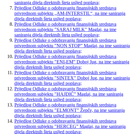
saniranja dijela direktnih šteta usljed poplava;
Prijedlog Odluke o odobravanju finansijskih sredstava
privrednom subjektu „AM-INTERSTIL“, na ime saniranja
dijela direktnih šteta usljed poplava;
Prijedlog Odluke o odobravanju finansijskih sredstava
privrednom subjektu "SARAJ MILK" Maglaj, na ime
saniranja dijela direktnih šteta usljed poplava;
Prijedlog Odluke o odobravanju finansijskih sredstava
privrednom subjektu "NON STOP” Maglaj, na ime saniranja
dijela direktnih šteta usljed poplava;
Prijedlog Odluke o odobravanju finansijskih sredstava
privrednom subjektu "ENI-EM” Doboj Jug, na ime saniranja
dijela direktnih šteta usljed poplava;
Prijedlog Odluke o odobravanju finansijskih sredstava
privrednom subjektu "SINTEX” Doboj Jug, na ime saniranja
dijela direktnih šteta usljed poplava;
Prijedlog Odluke o odobravanju finansijskih sredstava
privrednom subjektu "HAJDIĆ” Maglaj, na ime saniranja
dijela direktnih šteta usljed poplava;
Prijedlog Odluke o odobravanju finansijskih sredstava
privrednom subjektu "ELMONT” Žepče, na ime saniranja
dijela direktnih šteta usljed poplava;
Prijedlog Odluke o odobravanju finansijskih sredstava
privrednom subjektu "HERCEG” Maglaj, na ime saniranja
dijela direktnih šteta usljed poplava;