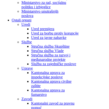
Ministarstvo za rad, socijalnu
politiku i izbjeglice
Ministarstvo unutrašnjih
poslova
Ostali organi
Uredi
Ured premijera
Ured za borbu protiv korupcije
Ured za javne nabavke
Službe
Stručna služba Skupštine
Stručna služba Vlade
Stručna služba za razvoj i
međunarodne projekte
Služba za zajedničke poslove
Uprave
Kantonalna uprava za
inspekcijske poslove
Kantonalna uprava civilne
zaštite
Kantonalna uprava za
šumarstvo
Zavodi
Kantonalni zavod za pravnu
pomoć