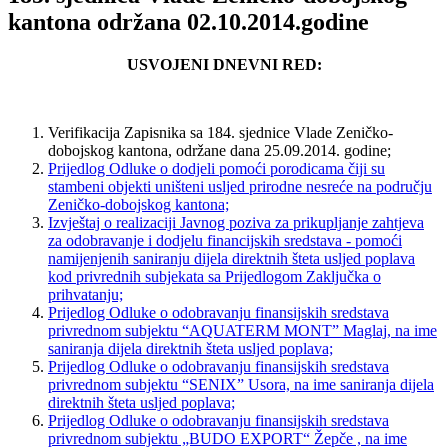
kantona održana 02.10.2014.godine
USVOJENI DNEVNI RED:
Verifikacija Zapisnika sa 184. sjednice Vlade Zeničko-
dobojskog kantona, održane dana 25.09.2014. godine;
Prijedlog Odluke o dodjeli pomoći porodicama čiji su
stambeni objekti uništeni usljed prirodne nesreće na području
Zeničko-dobojskog kantona;
Izvještaj o realizaciji Javnog poziva za prikupljanje zahtjeva
za odobravanje i dodjelu financijskih sredstava - pomoći
namijenjenih saniranju dijela direktnih šteta usljed poplava
kod privrednih subjekata sa Prijedlogom Zaključka o
prihvatanju;
Prijedlog Odluke o odobravanju finansijskih sredstava
privrednom subjektu “AQUATERM MONT” Maglaj, na ime
saniranja dijela direktnih šteta usljed poplava;
Prijedlog Odluke o odobravanju finansijskih sredstava
privrednom subjektu “SENIX” Usora, na ime saniranja dijela
direktnih šteta usljed poplava;
Prijedlog Odluke o odobravanju finansijskih sredstava
privrednom subjektu „BUDO EXPORT“ Žepče , na ime