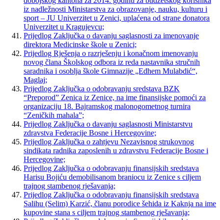
dobojskog kantona za 2014. godinu za budžetskog korisnika
iz nadležnosti Ministarstva za obrazovanje, nauku, kulturu i
sport – JU Univerzitet u Zenici, uplaćena od strane donatora
Univerzitet u Kragujevcu;
Prijedlog Zaključka o davanju saglasnosti za imenovanje
direktora Medicinske škole u Zenici;
Prijedlog Rješenja o razrješenju i konačnom imenovanju
novog člana Školskog odbora iz reda nastavnika stručnih
saradnika i osoblja škole Gimnazije „Edhem Mulabdić“,
Maglaj;
Prijedlog Zaključka o odobravanju sredstava BZK
“Preporod” Zenica iz Zenice, na ime finansijske pomoći za
organizaciju 18. Bajramskog malonogometnog turnira
“Zeničkih mahala”;
Prijedlog Zaključka o davanju saglasnosti Ministarstvu
zdravstva Federacije Bosne i Hercegovine;
Prijedlog Zaključka o zahtjevu Nezavisnog strukovnog
sindikata radnika zaposlenih u zdravstvu Federacije Bosne i
Hercegovine;
Prijedlog Zaključka o odobravanju finansijskih sredstava
Harisu Bojiću demobilisanom braniocu iz Zenice s ciljem
trajnog stambenog rješavanja;
Prijedlog Zaključka o odobravanju finansijskih sredstava
Salihu (Selim) Karzić, članu porodice šehida iz Kaknja na ime
kupovine stana s ciljem trajnog stambenog rješavanja;