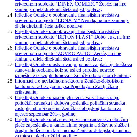
privrednom subjektu "DINEX COMERC” Žepče, na ime
saniranja dijela direktnih šteta usljed poplava;
Prijedlog Odluke o odobravanju finansijskih sredstava
privrednom subjektu "EDNA-M” Nemila, na ime saniranja
dijela direktnih šteta usljed poplava;
Prijedlog Odluke o odobravanju finansijskih sredstava
privrednom subjektu "BETON PLAST” Doboj Jug, na ime
saniranja dijela direktnih šteta usljed poplava;
Prijedlog Odluke o odobravanju finansijskih sredstava
privrednom subjektu "ZOVKO AUTO” Žepče, na ime
saniranja dijela direktnih šteta usljed poplava;
Prijedlog Odluke o ostvarivanju pomoći za plaćanje troškova
stanovanja osobama koje su usljed prirodne nesreće
izmještene iz svojih domova u Zeničko-dobojskom kantonu;
Informacija o nevladinom sektoru u Zeničko-dobojskom
kantonu za 2013. godinu, sa Prijedlogom Zaključka o
prihvatanju;
Prijedlog Odluke o raspodjeli sredstava za finansiranje
političkih stranaka i klubova poslanika političkih stranaka
zastupljenih u Skupštini Zeničko-dobojskog kantona za
mjesec septembar 2014. godine;
Prijedlog Odluke o utvrđivanju visine osnovice za obračun
plaće zaposlenika u kantonalnim organima državne službe i
drugim budžetskim korisnicima Zeničko-dobojskog kantona
za mjesec oktobar 2014. godine;