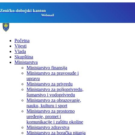
Zeničko-dobojski kanton
Webmail
Početna
Vijesti
Vlada
Skupština
Ministarstva
Ministarstvo finansija
Ministarstvo za pravosuđe i
upravu
Ministarstvo za privredu
Ministarstvo za poljoprivredu,
šumarstvo i vodoprivredu
Ministarstvo za obrazovanje,
nauku, kulturu i sport
Ministarstvo za prostorno
uređenje, promet i
komunikacije i zaštitu okoline
Ministarstvo zdravstva
Ministarstvo za boračka pitanja