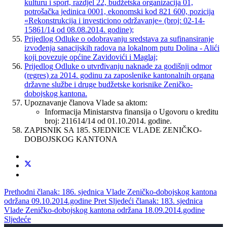
kulturu i sport, razdjel 22, budžetska organizacija 01,
potrošačka jedinica 0001, ekonomski kod 821 600, pozicija
«Rekonstrukcija i investiciono održavanje» (broj: 02-14-
15861/14 od 08.08.2014. godine);
Prijedlog Odluke o odobravanju sredstava za sufinansiranje
izvođenja sanacijskih radova na lokalnom putu Dolina - Alići
koji povezuje općine Zavidovići i Maglaj;
Prijedlog Odluke o utvrđivanju naknade za godišnji odmor
(regres) za 2014. godinu za zaposlenike kantonalnih organa
državne službe i druge budžetske korisnike Zeničko-
dobojskog kantona.
Upoznavanje članova Vlade sa aktom:
Informacija Ministarstva finansija o Ugovoru o kreditu
broj: 211614/14 od 01.10.2014. godine.
ZAPISNIK SA 185. SJEDNICE VLADE ZENIČKO-
DOBOJSKOG KANTONA
Prethodni članak: 186. sjednica Vlade Zeničko-dobojskog kantona
održana 09.10.2014.godine
Pret
Sljedeći članak: 183. sjednica
Vlade Zeničko-dobojskog kantona održana 18.09.2014.godine
Sljedeće