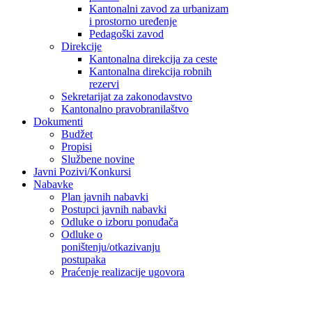
Kantonalni zavod za urbanizam
i prostorno uređenje
Pedagoški zavod
Direkcije
Kantonalna direkcija za ceste
Kantonalna direkcija robnih
rezervi
Sekretarijat za zakonodavstvo
Kantonalno pravobranilaštvo
Dokumenti
Budžet
Propisi
Službene novine
Javni Pozivi/Konkursi
Nabavke
Plan javnih nabavki
Postupci javnih nabavki
Odluke o izboru ponuđača
Odluke o
poništenju/otkazivanju
postupaka
Praćenje realizacije ugovora