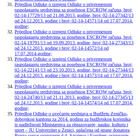
Prijedlog Odluke o izmjeni Odluke o privremenom
raspolaganju sredstvima sa posebnog ESCROW računa, broj:
02-14-17729/13 od 21.08.2013. godine, broj: 02-14-27342/13
od 24.12.2013. godine i broj: 02-14-14571/14 od 17.07.2014.
godine;
Prijedlog Odluke o izmjeni Odluke o privremenom
raspolaganju sredstvima sa posebnog ESCROW računa, broj:
02-14-19791/13 od 19.09.2013. godine, broj: 02-14-27343/13
od 24.12.2013. godine i broj: 02-14-14572/14 od
17.07.2014.godine;
Prijedlog Odluke o izmjeni Odluke o privremenom
raspolaganju sredstvima sa posebnog ESCROW računa, broj:
02-14-22141/13 od 23.10.2013. godine, broj: 02-14-27344/13
od 24.12.2013. godine i broj: 02-14-14573/14 od 17.07.2014.
godine;
Prijedlog Odluke o izmjeni Odluke o privremenom
raspolaganju sredstvima sa posebnog ESCROW računa, broj:
02-14-24740/13 od 21.11.2013. godine, broj: 02-14-27345/13
od 24.12.2013. godine i broj: 02-14-14574/14 od 17.07.2014.
godine;
Prijedlog Odluke o uvećanju sredstava u Budžetu Zeničko-
dobojskog kantona za 2014. godinu za budžetskog korisnika
iz nadležnosti Ministarstva za obrazovanje, nauku, kulturu i
sport – JU Univerzitet u Zenici, uplaćena od strane donatora
Bosna sunce osiguranje d.d. Sarajevo i Euroherc osiguranje