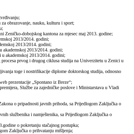
vrđivanju;
 za obrazovanje, nauku, kulturu i sport;
u;
pštini Zeničko-dobojskog kantona za mjesec maj 2013. godine;
demskoj 2013/2014. godini;
ademskoj 2013/2014. godini;
ci u akademskoj 2013/2014. godini;
ici u akademskoj 2013/2014. godini;
 procesa prvog i drugog ciklusa studija na Univerzitetu u Zenici u
jivanja toge i nostrifikacije diplome doktorskog studija, odnosno
 web prezentacije „Spontano iz Breze“;
remijera, Službe za zajedničke poslove i Ministarstava u Vladi
akona o pripadnosti javnih prihoda, sa Prijedlogom Zaključka o
vnih službenika i namještenika, sa Prijedlogom Zaključka o
.godine o pokretanju stačajnog postupka;
ogom Zaključka o prihvatanju mišljenja;