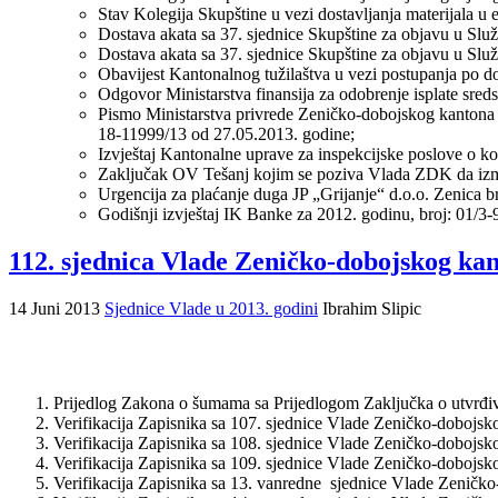
Stav Kolegija Skupštine u vezi dostavljanja materijala u
Dostava akata sa 37. sjednice Skupštine za objavu u Sl
Dostava akata sa 37. sjednice Skupštine za objavu u Sl
Obavijest Kantonalnog tužilaštva u vezi postupanja po d
Odgovor Ministarstva finansija za odobrenje isplate sred
Pismo Ministarstva privrede Zeničko-dobojskog kantona 
18-11999/13 od 27.05.2013. godine;
Izvještaj Kantonalne uprave za inspekcijske poslove o k
Zaključak OV Tešanj kojim se poziva Vlada ZDK da izmi
Urgencija za plaćanje duga JP „Grijanje“ d.o.o. Zenica 
Godišnji izvještaj IK Banke za 2012. godinu, broj: 01/3
112. sjednica Vlade Zeničko-dobojskog kan
14 Juni 2013
Sjednice Vlade u 2013. godini
Ibrahim Slipic
Prijedlog Zakona o šumama sa Prijedlogom Zaključka o utvrđi
Verifikacija Zapisnika sa 107. sjednice Vlade Zeničko-dobojsk
Verifikacija Zapisnika sa 108. sjednice Vlade Zeničko-dobojsk
Verifikacija Zapisnika sa 109. sjednice Vlade Zeničko-dobojsk
Verifikacija Zapisnika sa 13. vanredne sjednice Vlade Zeničk