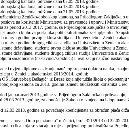
o-dobojskog kantona, održane dana 07.05.2013. godine;
o-dobojskog kantona, održane dana 13.05.2013. godine;
o-dobojskog kantona, održane dana 21.05.2013. godine;
užbenicima Zeničko-dobojskog kantona, sa Prijedlogom Zaključka o ut
 poslova na korištenje Ministarstvu za pravosuđe i upravu i Ministarstvu
na za period 2013-2017. godine, sa Prijedlogom Zaključka o utvrđivanj
kih stranaka i klubova poslanika političkih stranaka zastupljenih u Sku
ata u prvu godinu prvog ciklusa studija na Univerzitetu u Zenici u aka
ata u prvu godinu drugog ciklusa studija na Univerzitetu u Zenici u ak
a strane državljane, studente prvog ciklusa studija Univerziteta u Zeni
a strane državljane, studente drugog ciklusa studija Univerziteta u Zen
ljnim saradnicima (nastavnici/saradnici) u realizaciji naučno-nastavnog
rade i ovjere diplome o sticanju naučnog stepena doktora nauka, iznajml
itetu u Zenici u akademskoj 2013/2014. godini;
 OŠ „Safvet-beg Bašagić“ iz Breze koja nije tužila školu o pokretanju
dobojskog kantona za 2013. godinu između budžetskih korisnika Ured p
riod januar-mart 2013.godine sa Prijedlogom Zaključka o prihvatanju;
 od 28.03.2013. godine, za donošenje Zakona o izmjenama i dopunama Z
d 12.03.2013. godine za povećanje koeficijenata za obraćun plaća drža
ne ustanove „Dom penzionera“ u Zenici, broj: 351/2013 od 22.05.2013
ravima lica koja se vraćaju u mjesta prijeratnog prebivališta sa Prijedl