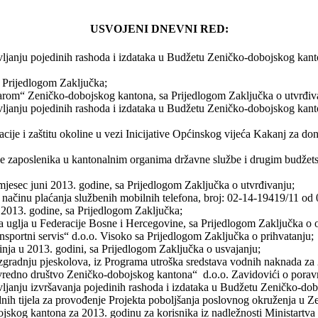
USVOJENI DNEVNI RED:
janju pojedinih rashoda i izdataka u Budžetu Zeničko-dobojskog kanton
 Prijedlogom Zaključka;
arom“ Zeničko-dobojskog kantona, sa Prijedlogom Zaključka o utvrđiv
ljanju pojedinih rashoda i izdataka u Budžetu Zeničko-dobojskog kant
acije i zaštitu okoline u vezi Inicijative Općinskog vijeća Kakanj za
aće zaposlenika u kantonalnim organima državne službe i drugim budžet
esec juni 2013. godine, sa Prijedlogom Zaključka o utvrđivanju;
i načinu plaćanja službenih mobilnih telefona, broj: 02-14-19419/11 od
 2013. godine, sa Prijedlogom Zaključka;
a uglja u Federacije Bosne i Hercegovine, sa Prijedlogom Zaključka o o
nsportni servis“ d.o.o. Visoko sa Prijedlogom Zaključka o prihvatanju;
inja u 2013. godini, sa Prijedlogom Zaključka o usvajanju;
zgradnju pjeskolova, iz Programa utroška sredstava vodnih naknada za
ivredno društvo Zeničko-dobojskog kantona“ d.o.o. Zavidovići o pora
vljanju izvršavanja pojedinih rashoda i izdataka u Budžetu Zeničko-do
dnih tijela za provođenje Projekta poboljšanja poslovnog okruženja u
kog kantona za 2013. godinu za korisnika iz nadležnosti Ministartva z