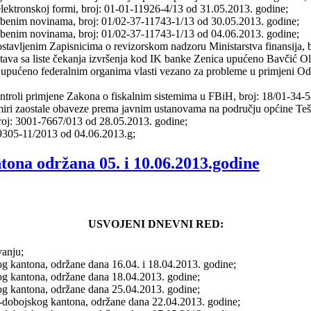
 elektronskoj formi, broj: 01-01-11926-4/13 od 31.05.2013. godine;
užbenim novinama, broj: 01/02-37-11743-1/13 od 30.05.2013. godine;
užbenim novinama, broj: 01/02-37-11743-1/13 od 04.06.2013. godine;
ostavljenim Zapisnicima o revizorskom nadzoru Ministarstva finansija,
stava sa liste čekanja izvršenja kod IK banke Zenica upućeno Bavčić O
upućeno federalnim organima vlasti vezano za probleme u primjeni Odlu
ontroli primjene Zakona o fiskalnim sistemima u FBiH, broj: 18/01-34
ri zaostale obaveze prema javnim ustanovama na području općine Teša
broj: 3001-7667/013 od 28.05.2013. godine;
-9305-11/2013 od 04.06.2013.g;
tona održana 05. i 10.06.2013.godine
USVOJENI DNEVNI RED:
vanju;
og kantona, održane dana 16.04. i 18.04.2013. godine;
og kantona, održane dana 18.04.2013. godine;
og kantona, održane dana 25.04.2013. godine;
o-dobojskog kantona, održane dana 22.04.2013. godine;