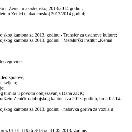
itetu u Zenici u akademskoj 2013/2014 godini;
zitetu u Zenici u akademskoj 2013/2014 godini;
ojskog kantona za 2013. godinu - Transfer za ustanove kulture;
ojskog kantona za 2013. godinu - Metalurški institut „Kemal
Hercegovine;
ideo-spotove;
 svijetu;
je;
g turnira u povodu obilježavanja Dana ZDK;
 Budžetu Zeničko-dobojskog kantona za 2013. godinu, broj: 02-14-
ojskog kantona za 2013. godinu - nabavka goriva za vozila u
, broj: 01-01-11926-3/13 od 31.05.2013. godine;