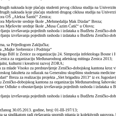
 drugih naknada koje plaćaju studenti prvog ciklusa studija na Univerz
i drugih naknada koje plaćaju studenti drugog ciklusa studija na Univer
tora OŠ „Aleksa Šantić“ Zenica;
ktora Mješovite srednje škole „Mehmedalija Mak Dizdar“ Breza;
tora Mješovite srednje škole „Musa Ćazim Ćatić“ u Olovu;
ljanju izvršavanja pojedinih rashoda i izdataka u Budžetu Zeničko-dob
ljanju izvršavanja pojedinih rashoda i izdataka u Budžetu Zeničko-dob
ama, sa Prijedlogom Zaključka;
a „Majke Srebrenice i Podrinja“
ologa BiH iz Zenice za organizaciju 24. Simpozija infektologa Bosne i 
Zenica za organizaciju Međunarodnog atletskog mitinga Zenica 2013;
alni, kulturni i kreativni razvoj ZORA;
 za mlade Visoko za predstavljenje Zeničko-dobojskog kantona kroz v
nskog fakulteta za odlazak na Generalnu skupštinu studenata medicine u
i“ Breza za realizaciju projekta „Slet brigadira 2013“ iz ex Jugoslavi
zu Zeničko-dobojskog kantona za organizaciju Međunarodnog šahovsko
ne Odluke o obustavljanju izvršavanja pojedinih rashoda i izdataka u
ljanju izvršavanja pojedinih rashoda i izdataka u Budžetu Zeničko-dob
ržanog 30.05.2013. godine, broj: 01-III-197/13;
ga sa sindikatom radi rješavanja spornih pitanja iz kolektivnih ugovora