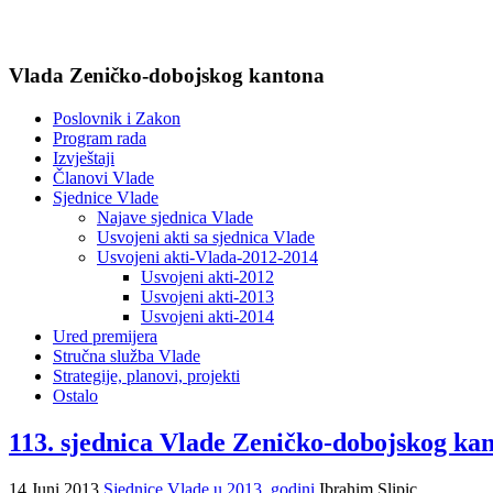
Vlada Zeničko-dobojskog kantona
Poslovnik i Zakon
Program rada
Izvještaji
Članovi Vlade
Sjednice Vlade
Najave sjednica Vlade
Usvojeni akti sa sjednica Vlade
Usvojeni akti-Vlada-2012-2014
Usvojeni akti-2012
Usvojeni akti-2013
Usvojeni akti-2014
Ured premijera
Stručna služba Vlade
Strategije, planovi, projekti
Ostalo
113. sjednica Vlade Zeničko-dobojskog kan
14 Juni 2013
Sjednice Vlade u 2013. godini
Ibrahim Slipic