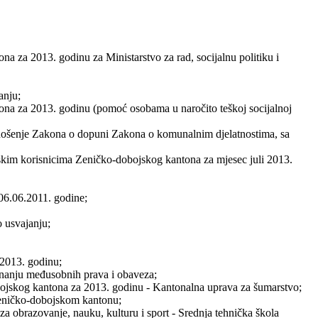
a za 2013. godinu za Ministarstvo za rad, socijalnu politiku i
anju;
ona za 2013. godinu (pomoć osobama u naročito teškoj socijalnoj
 donošenje Zakona o dopuni Zakona o komunalnim djelatnostima, sa
skim korisnicima Zeničko-dobojskog kantona za mjesec juli 2013.
 06.06.2011. godine;
 usvajanju;
 2013. godinu;
vnanju međusobnih prava i obaveza;
bojskog kantona za 2013. godinu - Kantonalna uprava za šumarstvo;
 Zeničko-dobojskom kantonu;
a obrazovanje, nauku, kulturu i sport - Srednja tehnička škola