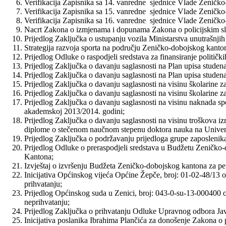
Verifikacija Zapisnika sa 14. vanredne sjednice Vlade Zeničk
Verifikacija Zapisnika sa 15. vanredne sjednice Vlade Zeničk
Verifikacija Zapisnika sa 16. vanredne sjednice Vlade Zeničk
Nacrt Zakona o izmjenama i dopunama Zakona o policijskim sl
Prijedlog Zaključka o ustupanju vozila Ministarstva unutrašnjih
Strategija razvoja sporta na području Zeničko-dobojskog kanto
Prijedlog Odluke o raspodjeli sredstava za finansiranje politič
Prijedlog Zaključka o davanju saglasnosti na Plan upisa studen
Prijedlog Zaključka o davanju saglasnosti na Plan upisa studen
Prijedlog Zaključka o davanju saglasnosti na visinu školarine z
Prijedlog Zaključka o davanju saglasnosti na visinu školarine z
Prijedlog Zaključka o davanju saglasnosti na visinu naknada spo
akademskoj 2013/2014. godini;
Prijedlog Zaključka o davanju saglasnosti na visinu troškova iz
diplome o stečenom naučnom stepenu doktora nauka na Univerz
Prijedlog Zaključka o podržavanju prijedloga grupe zaposlenika
Prijedlog Odluke o preraspodjeli sredstava u Budžetu Zeničko-
Kantona;
Izvještaj o izvršenju Budžeta Zeničko-dobojskog kantona za pe
Inicijativa Općinskog vijeća Općine Žepče, broj: 01-02-48/13
prihvatanju;
Prijedlog Općinskog suda u Zenici, broj: 043-0-su-13-000400 o
neprihvatanju;
Prijedlog Zaključka o prihvatanju Odluke Upravnog odbora Jav
Inicijativa poslanika Ibrahima Plančića za donošenje Zakona o p