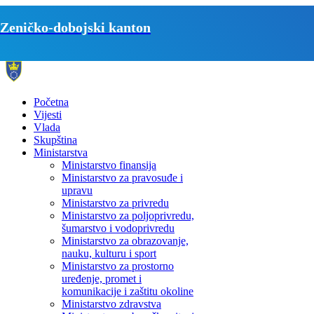
Zeničko-dobojski kanton
Početna
Vijesti
Vlada
Skupština
Ministarstva
Ministarstvo finansija
Ministarstvo za pravosuđe i
upravu
Ministarstvo za privredu
Ministarstvo za poljoprivredu,
šumarstvo i vodoprivredu
Ministarstvo za obrazovanje,
nauku, kulturu i sport
Ministarstvo za prostorno
uređenje, promet i
komunikacije i zaštitu okoline
Ministarstvo zdravstva