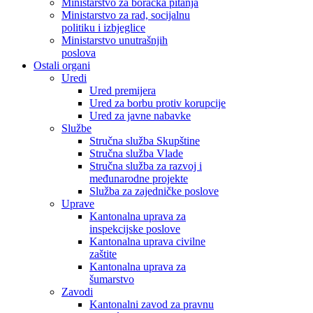
Ministarstvo za boračka pitanja
Ministarstvo za rad, socijalnu
politiku i izbjeglice
Ministarstvo unutrašnjih
poslova
Ostali organi
Uredi
Ured premijera
Ured za borbu protiv korupcije
Ured za javne nabavke
Službe
Stručna služba Skupštine
Stručna služba Vlade
Stručna služba za razvoj i
međunarodne projekte
Služba za zajedničke poslove
Uprave
Kantonalna uprava za
inspekcijske poslove
Kantonalna uprava civilne
zaštite
Kantonalna uprava za
šumarstvo
Zavodi
Kantonalni zavod za pravnu