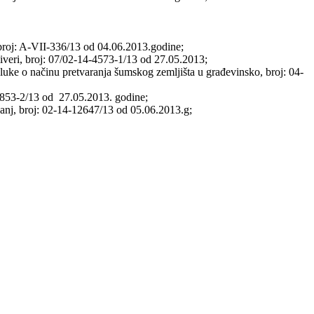
 broj: A-VII-336/13 od 04.06.2013.godine;
liveri, broj: 07/02-14-4573-1/13 od 27.05.2013;
ke o načinu pretvaranja šumskog zemljišta u građevinsko, broj: 04-
-5853-2/13 od 27.05.2013. godine;
nj, broj: 02-14-12647/13 od 05.06.2013.g;