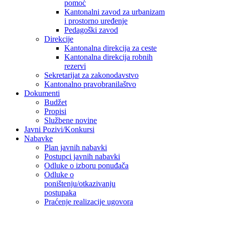
pomoć
Kantonalni zavod za urbanizam
i prostorno uređenje
Pedagoški zavod
Direkcije
Kantonalna direkcija za ceste
Kantonalna direkcija robnih
rezervi
Sekretarijat za zakonodavstvo
Kantonalno pravobranilaštvo
Dokumenti
Budžet
Propisi
Službene novine
Javni Pozivi/Konkursi
Nabavke
Plan javnih nabavki
Postupci javnih nabavki
Odluke o izboru ponuđača
Odluke o
poništenju/otkazivanju
postupaka
Praćenje realizacije ugovora