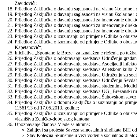
Zavidovići;
Prijedlog Zaključka o davanju saglasnosti na visinu školarine i
Prijedlog Zaključka o davanju saglasnosti na visinu školarine 
Prijedlog Zaključka o davanju saglasnosti za imenovanje direk
Prijedlog Zaključka o davanju saglasnosti za imenovanje dire
Prijedlog Zaključka o davanju saglasnosti za imenovanje direk
Prijedlog Zaključka o izuzimanju od primjene Odluke o obustav
Prijedlog Zaključka o izuzimanju od primjene Odluke o obustav
Kapetanović“;
Inicijativa „Spontano iz Breze“ za iznalaženje rješenja po tužb
Prijedlog Zaključka o odobravanju sredstava Udruženju građan
Prijedlog Zaključka o odobravanju sredstava Asocijaciji infekt
Prijedlog Zaključka o odobravanju sredstava Atletskom kulbu 
Prijedlog Zaključka o odobravanju sredstava Udruženju za socij
Prijedlog Zaključka o odobravanju sredstava Udruženju Sevdah
Prijedlog Zaključka o odobravanju sredstava studentima Medici
Prijedlog Zaključka o odobravanju sredstava UG „Brezanski rudar
Prijedlog Zaključka o odobravanju sredstava Šahovskom save
Prijedlog Zaključka o dopuni Zaključka o izuzimanju od primje
11561/13 od 17.05.2013. godine;
Prijedlog Zaključka o izuzimanju od primjene Odluke o obustav
vlasništvu Zeničko-dobojskog kantona;
Upoznavanje članova Vlade sa aktima:
Zahtjevi sa protesta Saveza samostalnih sindikata BiH od
Stav Kolegija Skupštine u vezi vođenja socijalnog dijalo