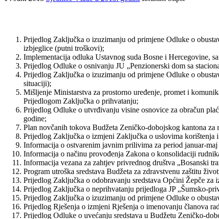
Prijedlog Zaključka o izuzimanju od primjene Odluke o obustavl
izbjeglice (putni troškovi);
Implementacija odluka Ustavnog suda Bosne i Hercegovine, sa
Prijedlog Odluke o osnivanju JU „Penzionerski dom sa stacion
Prijedlog Zaključka o izuzimanju od primjene Odluke o obustav
situaciji);
Mišljenje Ministarstva za prostorno uređenje, promet i komunik
Prijedlogom Zaključka o prihvatanju;
Prijedlog Odluke o utvrđivanju visine osnovice za obračun pl
godine;
Plan novčanih tokova Budžeta Zeničko-dobojskog kantona za mj
Prijedlog Zaključka o izmjeni Zaključka o uslovima korištenja 
Informacija o ostvarenim javnim prilivima za period januar-maj
Informacija o načinu provođenja Zakona o konsolidaciji rudnik
Informacija vezana za zahtjev privrednog društva „Bosanski tra
Program utroška sredstava Budžeta za zdravstvenu zaštitu život
Prijedlog Zaključka o odobravanju sredstava Općini Žepče za i
Prijedlog Zaključka o neprihvatanju prijedloga JP „Šumsko-pr
Prijedlog Zaključka o izuzimanju od primjene Odluke o obusta
Prijedlog Rješenja o izmjeni Rješenja o imenovanju članova ra
Prijedlog Odluke o uvećanju sredstava u Budžetu Zeničko-dobojs