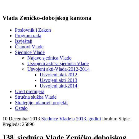
Vlada Zeničko-dobojskog kantona
Poslovnik i Zakon
Program rada
Izvještaji
Članovi Vlade
Sjednice Vlade
Najave sjednica Vlade
Usvojeni akti sa sjednica Vlade
Usvojeni akti-Vlada-2012-2014
Usvojeni akti-2012
Usvojeni akti-2013
Usvojeni akti-2014
Ured premijera
Stručna služba Vlade
Strategije, planovi, projekti
Ostalo
10 Decembar 2013
Sjednice Vlade u 2013. godini
Ibrahim Slipic
Pregleda: 25896
138. sjednica Vlade Zeničko-dobojskog