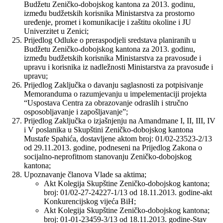
Budžetu Zeničko-dobojskog kantona za 2013. godinu,
između budžetskih korisnika Ministarstva za prostorno
uređenje, promet i komunikacije i zaštitu okoline i JU
Univerzitet u Zenici;
Prijedlog Odluke o preraspodjeli sredstava planiranih u
Budžetu Zeničko-dobojskog kantona za 2013. godinu,
između budžetskih korisnika Ministarstva za pravosuđe i
upravu i korisnika iz nadležnosti Ministarstva za pravosuđe i
upravu;
Prijedlog Zaključka o davanju saglasnosti za potpisivanje
Memoranduma o razumjevanju u impelementaciji projekta
“Uspostava Centra za obrazovanje odraslih i stručno
osposobljavanje i zapošljavanje”;
Prijedlog Zaključka o izjašnjenju na Amandmane I, II, III, IV
i V poslanika u Skupštini Zeničko-dobojskog kantona
Mustafe Spahića, dostavljene aktom broj: 01/02-23523-2/13
od 29.11.2013. godine, podneseni na Prijedlog Zakona o
socijalno-neprofitnom stanovanju Zeničko-dobojskog
kantona;
Upoznavanje članova Vlade sa aktima;
Akt Kolegija Skupštine Zeničko-dobojskog kantona;
broj: 01/02-27-24227-1/13 od 18.11.2013. godine-akt
Konkurencijskog vijeća BiH;
Akt Kolegija Skupštine Zeničko-dobojskog kantona;
broj: 01-01-23459-3/13 od 18.11.2013. godine-Stav