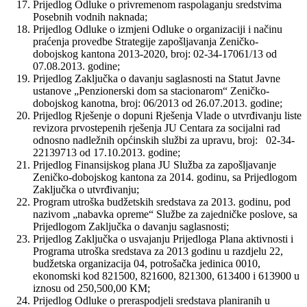
Prijedlog Odluke o privremenom raspolaganju sredstvima
Posebnih vodnih naknada;
Prijedlog Odluke o izmjeni Odluke o organizaciji i načinu
praćenja provedbe Strategije zapošljavanja Zeničko-
dobojskog kantona 2013-2020, broj: 02-34-17061/13 od
07.08.2013. godine;
Prijedlog Zaključka o davanju saglasnosti na Statut Javne
ustanove „Penzionerski dom sa stacionarom“ Zeničko-
dobojskog kanotna, broj: 06/2013 od 26.07.2013. godine;
Prijedlog Rješenje o dopuni Rješenja Vlade o utvrđivanju liste
revizora prvostepenih rješenja JU Centara za socijalni rad
odnosno nadležnih općinskih službi za upravu, broj: 02-34-
22139713 od 17.10.2013. godine;
Prijedlog Finansijskog plana JU Služba za zapošljavanje
Zeničko-dobojskog kantona za 2014. godinu, sa Prijedlogom
Zaključka o utvrđivanju;
Program utroška budžetskih sredstava za 2013. godinu, pod
nazivom „nabavka opreme“ Službe za zajedničke poslove, sa
Prijedlogom Zaključka o davanju saglasnosti;
Prijedlog Zaključka o usvajanju Prijedloga Plana aktivnosti i
Programa utroška sredstava za 2013 godinu u razdjelu 22,
budžetska organizacija 04, potrošačka jedinica 0010,
ekonomski kod 821500, 821600, 821300, 613400 i 613900 u
iznosu od 250,500,00 KM;
Prijedlog Odluke o preraspodjeli sredstava planiranih u