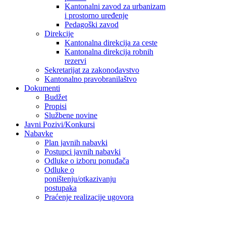
Kantonalni zavod za urbanizam
i prostorno uređenje
Pedagoški zavod
Direkcije
Kantonalna direkcija za ceste
Kantonalna direkcija robnih
rezervi
Sekretarijat za zakonodavstvo
Kantonalno pravobranilaštvo
Dokumenti
Budžet
Propisi
Službene novine
Javni Pozivi/Konkursi
Nabavke
Plan javnih nabavki
Postupci javnih nabavki
Odluke o izboru ponuđača
Odluke o
poništenju/otkazivanju
postupaka
Praćenje realizacije ugovora