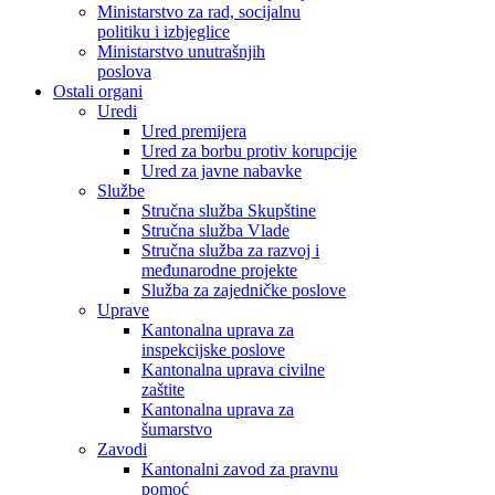
Ministarstvo za rad, socijalnu
politiku i izbjeglice
Ministarstvo unutrašnjih
poslova
Ostali organi
Uredi
Ured premijera
Ured za borbu protiv korupcije
Ured za javne nabavke
Službe
Stručna služba Skupštine
Stručna služba Vlade
Stručna služba za razvoj i
međunarodne projekte
Služba za zajedničke poslove
Uprave
Kantonalna uprava za
inspekcijske poslove
Kantonalna uprava civilne
zaštite
Kantonalna uprava za
šumarstvo
Zavodi
Kantonalni zavod za pravnu
pomoć