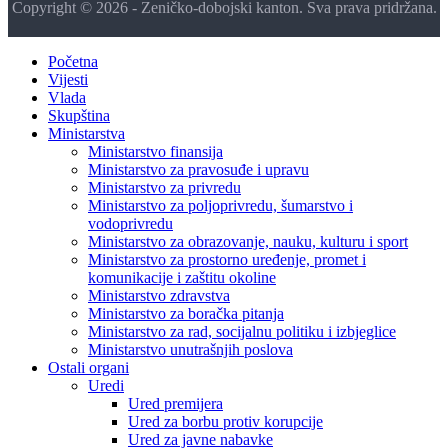
Copyright © 2026 - Zeničko-dobojski kanton. Sva prava pridržana.
Početna
Vijesti
Vlada
Skupština
Ministarstva
Ministarstvo finansija
Ministarstvo za pravosuđe i upravu
Ministarstvo za privredu
Ministarstvo za poljoprivredu, šumarstvo i
vodoprivredu
Ministarstvo za obrazovanje, nauku, kulturu i sport
Ministarstvo za prostorno uređenje, promet i
komunikacije i zaštitu okoline
Ministarstvo zdravstva
Ministarstvo za boračka pitanja
Ministarstvo za rad, socijalnu politiku i izbjeglice
Ministarstvo unutrašnjih poslova
Ostali organi
Uredi
Ured premijera
Ured za borbu protiv korupcije
Ured za javne nabavke