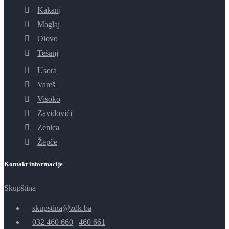
Kakanj
Maglaj
Olovo
Tešanj
Usora
Vareš
Visoko
Zavidovići
Zenica
Žepče
Kontakt informacije
Skupština
skupstina@zdk.ba
032 460 660
|
460 661