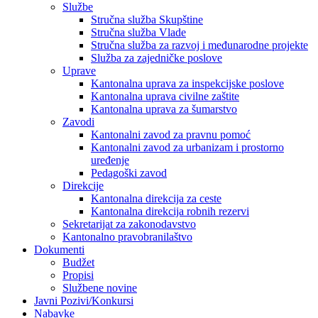
Službe
Stručna služba Skupštine
Stručna služba Vlade
Stručna služba za razvoj i međunarodne projekte
Služba za zajedničke poslove
Uprave
Kantonalna uprava za inspekcijske poslove
Kantonalna uprava civilne zaštite
Kantonalna uprava za šumarstvo
Zavodi
Kantonalni zavod za pravnu pomoć
Kantonalni zavod za urbanizam i prostorno
uređenje
Pedagoški zavod
Direkcije
Kantonalna direkcija za ceste
Kantonalna direkcija robnih rezervi
Sekretarijat za zakonodavstvo
Kantonalno pravobranilaštvo
Dokumenti
Budžet
Propisi
Službene novine
Javni Pozivi/Konkursi
Nabavke