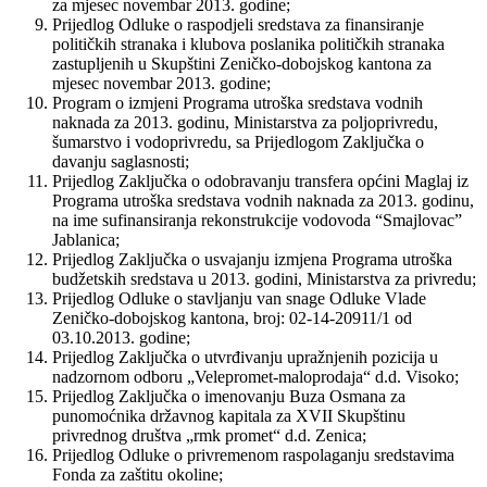
za mjesec novembar 2013. godine;
Prijedlog Odluke o raspodjeli sredstava za finansiranje
političkih stranaka i klubova poslanika političkih stranaka
zastupljenih u Skupštini Zeničko-dobojskog kantona za
mjesec novembar 2013. godine;
Program o izmjeni Programa utroška sredstava vodnih
naknada za 2013. godinu, Ministarstva za poljoprivredu,
šumarstvo i vodoprivredu, sa Prijedlogom Zaključka o
davanju saglasnosti;
Prijedlog Zaključka o odobravanju transfera općini Maglaj iz
Programa utroška sredstava vodnih naknada za 2013. godinu,
na ime sufinansiranja rekonstrukcije vodovoda “Smajlovac”
Jablanica;
Prijedlog Zaključka o usvajanju izmjena Programa utroška
budžetskih sredstava u 2013. godini, Ministarstva za privredu;
Prijedlog Odluke o stavljanju van snage Odluke Vlade
Zeničko-dobojskog kantona, broj: 02-14-20911/1 od
03.10.2013. godine;
Prijedlog Zaključka o utvrđivanju upražnjenih pozicija u
nadzornom odboru „Velepromet-maloprodaja“ d.d. Visoko;
Prijedlog Zaključka o imenovanju Buza Osmana za
punomoćnika državnog kapitala za XVII Skupštinu
privrednog društva „rmk promet“ d.d. Zenica;
Prijedlog Odluke o privremenom raspolaganju sredstavima
Fonda za zaštitu okoline;