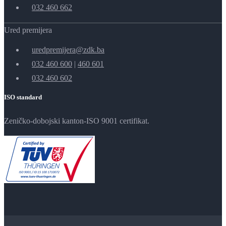
032 460 662
Ured premijera
uredpremijera@zdk.ba
032 460 600
|
460 601
032 460 602
ISO standard
Zeničko-dobojski kanton-ISO 9001 certifikat.