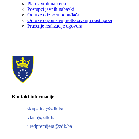
Plan javnih nabavki
Postupci javnih nabavki
Odluke o izboru ponuđača
Odluke o poništenju/otkazivanju postupaka
Praćenje realizacije ugovora
Kontakt informacije
skupstina@zdk.ba
vlada@zdk.ba
uredpremijera@zdk.ba