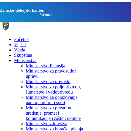
Zeničko-dobojski kanton
Webmail
Početna
Vijesti
Vlada
Skupština
Ministarstva
Ministarstvo finansija
Ministarstvo za pravosuđe i
upravu
Ministarstvo za privredu
Ministarstvo za poljoprivredu,
šumarstvo i vodoprivredu
Ministarstvo za obrazovanje,
nauku, kulturu i sport
Ministarstvo za prostorno
uređenje, promet i
komunikacije i zaštitu okoline
Ministarstvo zdravstva
Ministarstvo za boračka pitanja