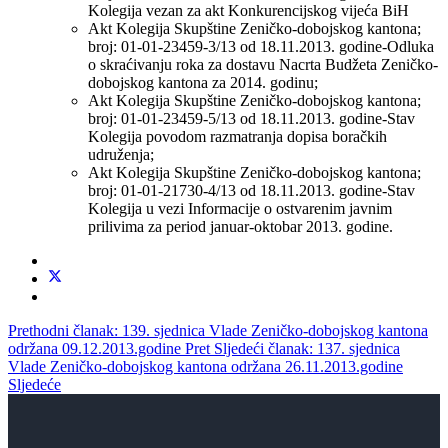
Kolegija vezan za akt Konkurencijskog vijeća BiH
Akt Kolegija Skupštine Zeničko-dobojskog kantona;
broj: 01-01-23459-3/13 od 18.11.2013. godine-Odluka
o skraćivanju roka za dostavu Nacrta Budžeta Zeničko-
dobojskog kantona za 2014. godinu;
Akt Kolegija Skupštine Zeničko-dobojskog kantona;
broj: 01-01-23459-5/13 od 18.11.2013. godine-Stav
Kolegija povodom razmatranja dopisa boračkih
udruženja;
Akt Kolegija Skupštine Zeničko-dobojskog kantona;
broj: 01-01-21730-4/13 od 18.11.2013. godine-Stav
Kolegija u vezi Informacije o ostvarenim javnim
prilivima za period januar-oktobar 2013. godine.
Prethodni članak: 139. sjednica Vlade Zeničko-dobojskog kantona
održana 09.12.2013.godine
Pret
Sljedeći članak: 137. sjednica
Vlade Zeničko-dobojskog kantona održana 26.11.2013.godine
Sljedeće