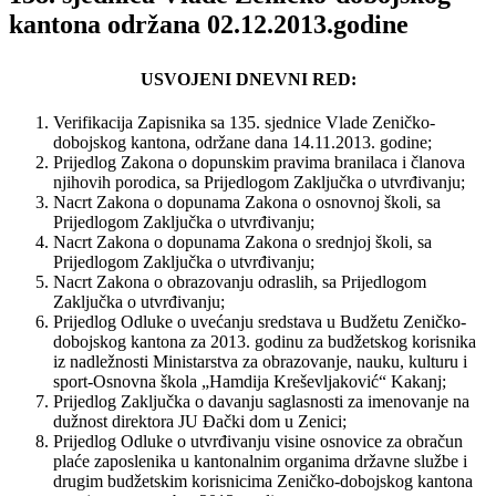
kantona održana 02.12.2013.godine
USVOJENI DNEVNI RED:
Verifikacija Zapisnika sa 135. sjednice Vlade Zeničko-
dobojskog kantona, održane dana 14.11.2013. godine;
Prijedlog Zakona o dopunskim pravima branilaca i članova
njihovih porodica, sa Prijedlogom Zaključka o utvrđivanju;
Nacrt Zakona o dopunama Zakona o osnovnoj školi, sa
Prijedlogom Zaključka o utvrđivanju;
Nacrt Zakona o dopunama Zakona o srednjoj školi, sa
Prijedlogom Zaključka o utvrđivanju;
Nacrt Zakona o obrazovanju odraslih, sa Prijedlogom
Zaključka o utvrđivanju;
Prijedlog Odluke o uvećanju sredstava u Budžetu Zeničko-
dobojskog kantona za 2013. godinu za budžetskog korisnika
iz nadležnosti Ministarstva za obrazovanje, nauku, kulturu i
sport-Osnovna škola „Hamdija Kreševljaković“ Kakanj;
Prijedlog Zaključka o davanju saglasnosti za imenovanje na
dužnost direktora JU Đački dom u Zenici;
Prijedlog Odluke o utvrđivanju visine osnovice za obračun
plaće zaposlenika u kantonalnim organima državne službe i
drugim budžetskim korisnicima Zeničko-dobojskog kantona