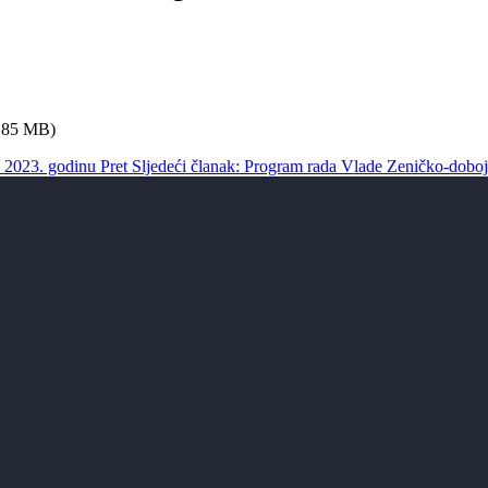
.85 MB)
a 2023. godinu
Pret
Sljedeći članak: Program rada Vlade Zeničko-dobo