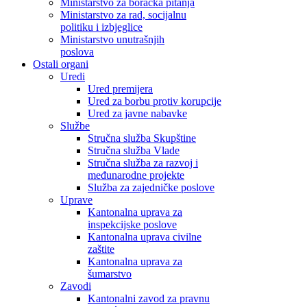
Ministarstvo za boračka pitanja
Ministarstvo za rad, socijalnu
politiku i izbjeglice
Ministarstvo unutrašnjih
poslova
Ostali organi
Uredi
Ured premijera
Ured za borbu protiv korupcije
Ured za javne nabavke
Službe
Stručna služba Skupštine
Stručna služba Vlade
Stručna služba za razvoj i
međunarodne projekte
Služba za zajedničke poslove
Uprave
Kantonalna uprava za
inspekcijske poslove
Kantonalna uprava civilne
zaštite
Kantonalna uprava za
šumarstvo
Zavodi
Kantonalni zavod za pravnu