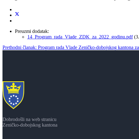
Preuzmi dodatak:
14_Program_rada_Vlade_ZDK_za_2022_godinu.pdf
(3
Prethodni članak: Program rada Vlade Zeničko-dobojskog kantona z
Dobrodošli na web stranicu
Zeničko-dobojskog kantona