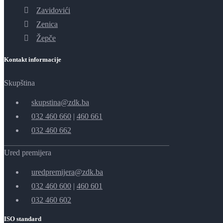
Zavidovići
Zenica
Žepče
Kontakt informacije
Skupština
skupstina@zdk.ba
032 460 660
|
460 661
032 460 662
Ured premijera
uredpremijera@zdk.ba
032 460 600
|
460 601
032 460 602
ISO standard