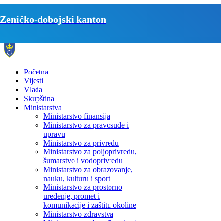
Zeničko-dobojski kanton
Početna
Vijesti
Vlada
Skupština
Ministarstva
Ministarstvo finansija
Ministarstvo za pravosuđe i
upravu
Ministarstvo za privredu
Ministarstvo za poljoprivredu,
šumarstvo i vodoprivredu
Ministarstvo za obrazovanje,
nauku, kulturu i sport
Ministarstvo za prostorno
uređenje, promet i
komunikacije i zaštitu okoline
Ministarstvo zdravstva