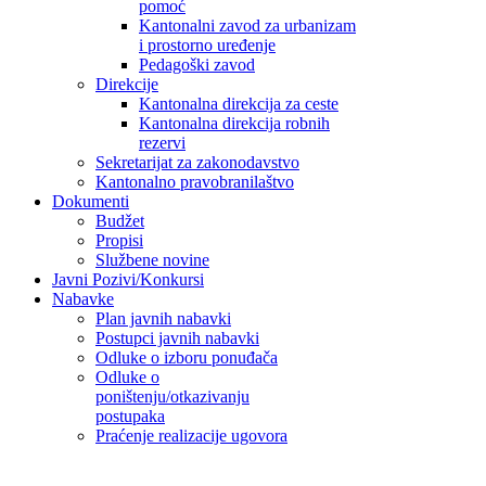
pomoć
Kantonalni zavod za urbanizam
i prostorno uređenje
Pedagoški zavod
Direkcije
Kantonalna direkcija za ceste
Kantonalna direkcija robnih
rezervi
Sekretarijat za zakonodavstvo
Kantonalno pravobranilaštvo
Dokumenti
Budžet
Propisi
Službene novine
Javni Pozivi/Konkursi
Nabavke
Plan javnih nabavki
Postupci javnih nabavki
Odluke o izboru ponuđača
Odluke o
poništenju/otkazivanju
postupaka
Praćenje realizacije ugovora