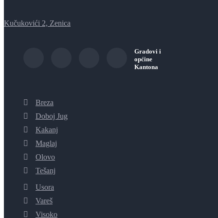
Kučukovići 2, Zenica
Gradovi i
općine
Kantona
Breza
Doboj Jug
Kakanj
Maglaj
Olovo
Tešanj
Usora
Vareš
Visoko