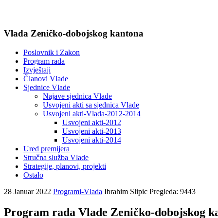
Vlada Zeničko-dobojskog kantona
Poslovnik i Zakon
Program rada
Izvještaji
Članovi Vlade
Sjednice Vlade
Najave sjednica Vlade
Usvojeni akti sa sjednica Vlade
Usvojeni akti-Vlada-2012-2014
Usvojeni akti-2012
Usvojeni akti-2013
Usvojeni akti-2014
Ured premijera
Stručna služba Vlade
Strategije, planovi, projekti
Ostalo
28 Januar 2022
Programi-Vlada
Ibrahim Slipic
Pregleda: 9443
Program rada Vlade Zeničko-dobojskog ka