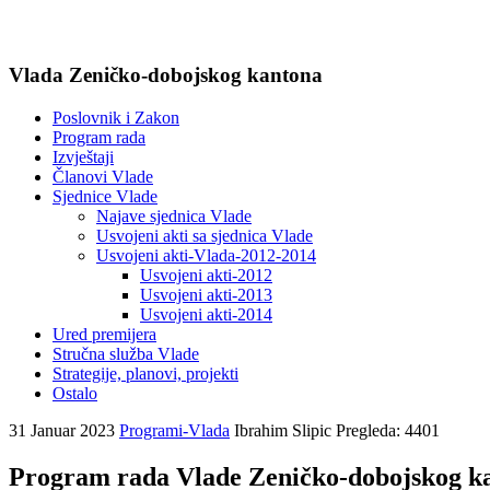
Vlada Zeničko-dobojskog kantona
Poslovnik i Zakon
Program rada
Izvještaji
Članovi Vlade
Sjednice Vlade
Najave sjednica Vlade
Usvojeni akti sa sjednica Vlade
Usvojeni akti-Vlada-2012-2014
Usvojeni akti-2012
Usvojeni akti-2013
Usvojeni akti-2014
Ured premijera
Stručna služba Vlade
Strategije, planovi, projekti
Ostalo
31 Januar 2023
Programi-Vlada
Ibrahim Slipic
Pregleda: 4401
Program rada Vlade Zeničko-dobojskog ka