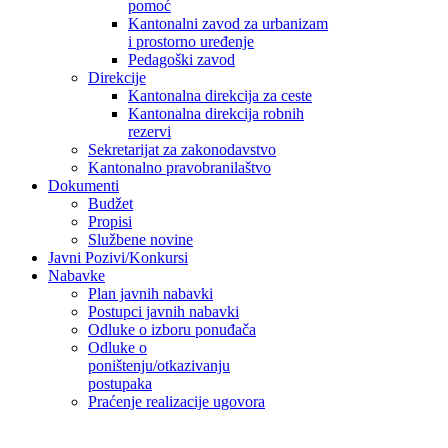
pomoć
Kantonalni zavod za urbanizam
i prostorno uređenje
Pedagoški zavod
Direkcije
Kantonalna direkcija za ceste
Kantonalna direkcija robnih
rezervi
Sekretarijat za zakonodavstvo
Kantonalno pravobranilaštvo
Dokumenti
Budžet
Propisi
Službene novine
Javni Pozivi/Konkursi
Nabavke
Plan javnih nabavki
Postupci javnih nabavki
Odluke o izboru ponuđača
Odluke o
poništenju/otkazivanju
postupaka
Praćenje realizacije ugovora