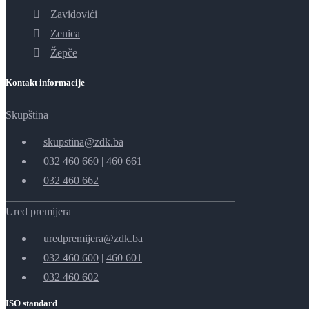
Zavidovići
Zenica
Žepče
Kontakt informacije
Skupština
skupstina@zdk.ba
032 460 660
|
460 661
032 460 662
Ured premijera
uredpremijera@zdk.ba
032 460 600
|
460 601
032 460 602
ISO standard