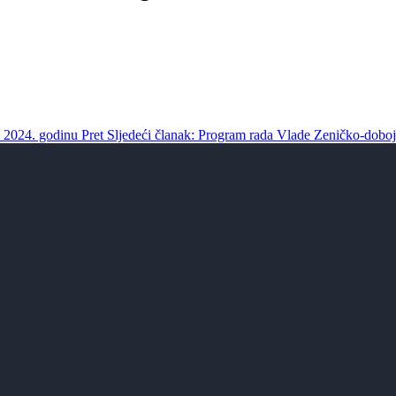
a 2024. godinu
Pret
Sljedeći članak: Program rada Vlade Zeničko-dobo