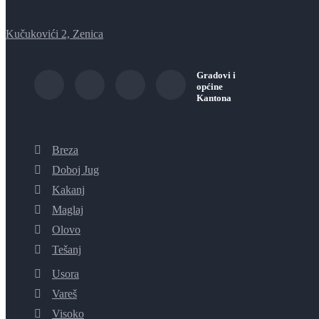
Kučukovići 2, Zenica
Gradovi i
općine
Kantona
Breza
Doboj Jug
Kakanj
Maglaj
Olovo
Tešanj
Usora
Vareš
Visoko