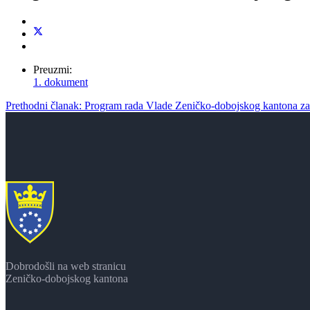
Preuzmi:
1. dokument
Prethodni članak: Program rada Vlade Zeničko-dobojskog kantona z
Dobrodošli na web stranicu
Zeničko-dobojskog kantona