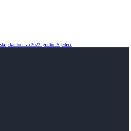
jskog kantona za 2022. godinu
Sljedeće