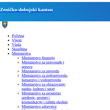
Zeničko-dobojski kanton
Početna
Vijesti
Vlada
Skupština
Ministarstva
Ministarstvo finansija
Ministarstvo za pravosuđe i
upravu
Ministarstvo za privredu
Ministarstvo za poljoprivredu,
šumarstvo i vodoprivredu
Ministarstvo za obrazovanje,
nauku, kulturu i sport
Ministarstvo za prostorno
uređenje, promet i
komunikacije i zaštitu okoline
Ministarstvo zdravstva