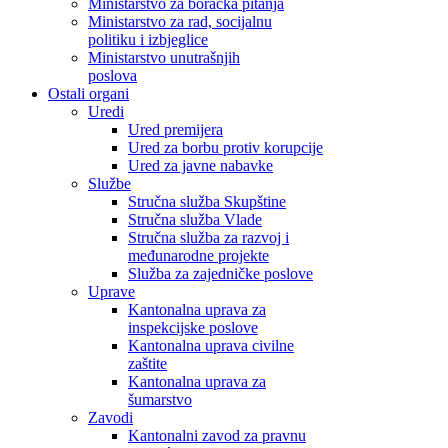
Ministarstvo za boračka pitanja
Ministarstvo za rad, socijalnu
politiku i izbjeglice
Ministarstvo unutrašnjih
poslova
Ostali organi
Uredi
Ured premijera
Ured za borbu protiv korupcije
Ured za javne nabavke
Službe
Stručna služba Skupštine
Stručna služba Vlade
Stručna služba za razvoj i
međunarodne projekte
Služba za zajedničke poslove
Uprave
Kantonalna uprava za
inspekcijske poslove
Kantonalna uprava civilne
zaštite
Kantonalna uprava za
šumarstvo
Zavodi
Kantonalni zavod za pravnu