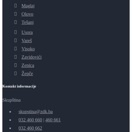
Maglaj
Olovo
Tešanj
Usora
Vareš
Visoko
Zavidovići
Zenica
Žepče
Kontakt informacije
Skupština
skupstina@zdk.ba
032 460 660
|
460 661
032 460 662