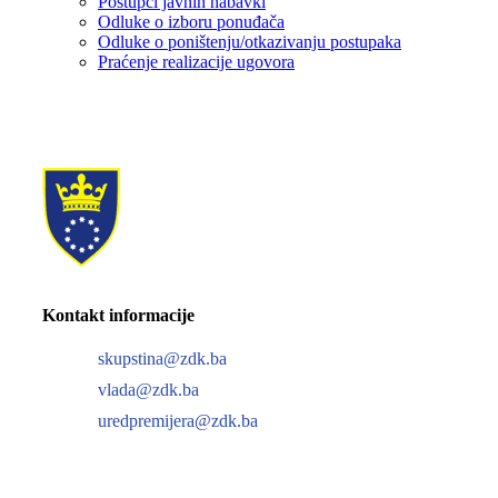
Postupci javnih nabavki
Odluke o izboru ponuđača
Odluke o poništenju/otkazivanju postupaka
Praćenje realizacije ugovora
Kontakt informacije
skupstina@zdk.ba
vlada@zdk.ba
uredpremijera@zdk.ba