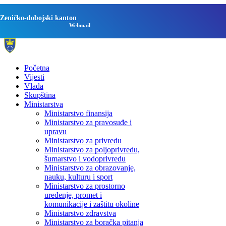
Zeničko-dobojski kanton
Webmail
Početna
Vijesti
Vlada
Skupština
Ministarstva
Ministarstvo finansija
Ministarstvo za pravosuđe i
upravu
Ministarstvo za privredu
Ministarstvo za poljoprivredu,
šumarstvo i vodoprivredu
Ministarstvo za obrazovanje,
nauku, kulturu i sport
Ministarstvo za prostorno
uređenje, promet i
komunikacije i zaštitu okoline
Ministarstvo zdravstva
Ministarstvo za boračka pitanja