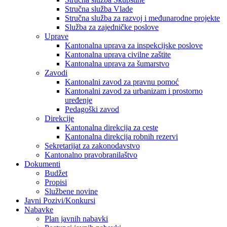
Stručna služba Vlade
Stručna služba za razvoj i međunarodne projekte
Služba za zajedničke poslove
Uprave
Kantonalna uprava za inspekcijske poslove
Kantonalna uprava civilne zaštite
Kantonalna uprava za šumarstvo
Zavodi
Kantonalni zavod za pravnu pomoć
Kantonalni zavod za urbanizam i prostorno
uređenje
Pedagoški zavod
Direkcije
Kantonalna direkcija za ceste
Kantonalna direkcija robnih rezervi
Sekretarijat za zakonodavstvo
Kantonalno pravobranilaštvo
Dokumenti
Budžet
Propisi
Službene novine
Javni Pozivi/Konkursi
Nabavke
Plan javnih nabavki