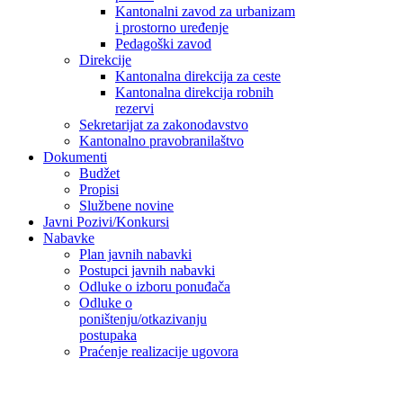
Kantonalni zavod za urbanizam
i prostorno uređenje
Pedagoški zavod
Direkcije
Kantonalna direkcija za ceste
Kantonalna direkcija robnih
rezervi
Sekretarijat za zakonodavstvo
Kantonalno pravobranilaštvo
Dokumenti
Budžet
Propisi
Službene novine
Javni Pozivi/Konkursi
Nabavke
Plan javnih nabavki
Postupci javnih nabavki
Odluke o izboru ponuđača
Odluke o
poništenju/otkazivanju
postupaka
Praćenje realizacije ugovora