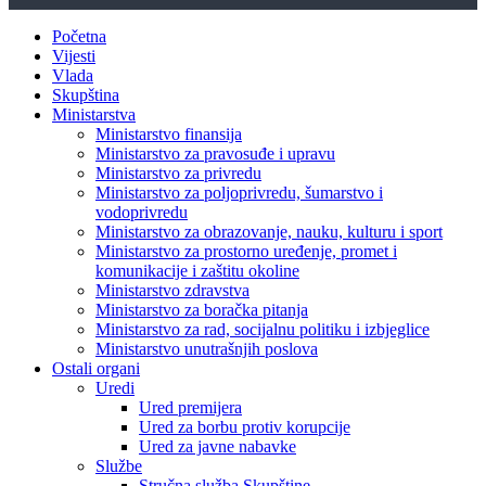
Početna
Vijesti
Vlada
Skupština
Ministarstva
Ministarstvo finansija
Ministarstvo za pravosuđe i upravu
Ministarstvo za privredu
Ministarstvo za poljoprivredu, šumarstvo i
vodoprivredu
Ministarstvo za obrazovanje, nauku, kulturu i sport
Ministarstvo za prostorno uređenje, promet i
komunikacije i zaštitu okoline
Ministarstvo zdravstva
Ministarstvo za boračka pitanja
Ministarstvo za rad, socijalnu politiku i izbjeglice
Ministarstvo unutrašnjih poslova
Ostali organi
Uredi
Ured premijera
Ured za borbu protiv korupcije
Ured za javne nabavke
Službe
Stručna služba Skupštine