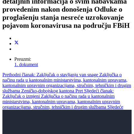
detaljnih informacija o svim nabavkama
provedenim nakon donošenja Odluke o
proglašenju stanja nesreće uzrokovanje
pojavom koronavirusa na području FBiH
Preuzmi:
1. dokument
Prethodni članak: Zaključak o stavljanju van snage Zaključka o
načinu rada u kantonalnim ministarstvima, kantonalnim upravama,
kantonalnim upravnim organizacijama, stručnim, tehničkim i drugim
službama Zeničko-dobojskog kantona
Pret
Sljedeći članak:
Zaključak o izmjeni Zaključka o načinu rada u kantonalnim
ministarstvima, kantonalnim upravama, kantonalnim upravnim
organizacijama, stručnim, tehničkim i drugim službama
Sljedeće