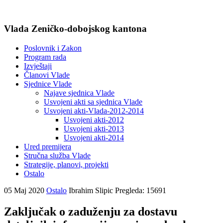
Vlada Zeničko-dobojskog kantona
Poslovnik i Zakon
Program rada
Izvještaji
Članovi Vlade
Sjednice Vlade
Najave sjednica Vlade
Usvojeni akti sa sjednica Vlade
Usvojeni akti-Vlada-2012-2014
Usvojeni akti-2012
Usvojeni akti-2013
Usvojeni akti-2014
Ured premijera
Stručna služba Vlade
Strategije, planovi, projekti
Ostalo
05 Maj 2020
Ostalo
Ibrahim Slipic
Pregleda: 15691
Zaključak o zaduženju za dostavu