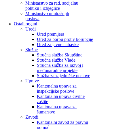
Ministarstvo za rad, socijalnu
politiku i izbjeglice
Ministarstvo unutrašnjih
poslova
Ostali organi
Uredi
Ured premijera
Ured za borbu protiv korupcije
Ured za javne nabavke
Službe
Stručna služba Skupštine
Stručna služba Vlade
Stručna služba za razvoj i
međunarodne projekte
Služba za zajedničke poslove
Uprave
Kantonalna uprava za
inspekcijske poslove
Kantonalna uprava civilne
zaštite
Kantonalna uprava za
šumarstvo
Zavodi
Kantonalni zavod za pravnu
pomoć