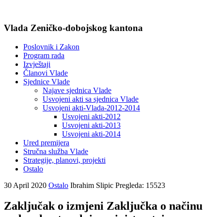
Vlada Zeničko-dobojskog kantona
Poslovnik i Zakon
Program rada
Izvještaji
Članovi Vlade
Sjednice Vlade
Najave sjednica Vlade
Usvojeni akti sa sjednica Vlade
Usvojeni akti-Vlada-2012-2014
Usvojeni akti-2012
Usvojeni akti-2013
Usvojeni akti-2014
Ured premijera
Stručna služba Vlade
Strategije, planovi, projekti
Ostalo
30 April 2020
Ostalo
Ibrahim Slipic
Pregleda: 15523
Zaključak o izmjeni Zaključka o načinu