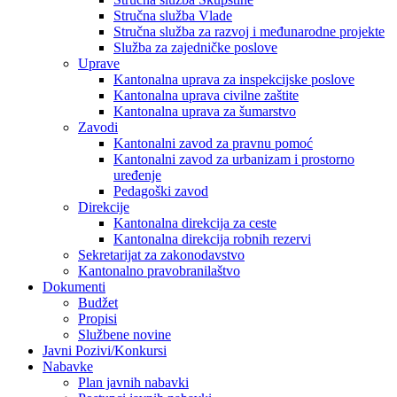
Stručna služba Vlade
Stručna služba za razvoj i međunarodne projekte
Služba za zajedničke poslove
Uprave
Kantonalna uprava za inspekcijske poslove
Kantonalna uprava civilne zaštite
Kantonalna uprava za šumarstvo
Zavodi
Kantonalni zavod za pravnu pomoć
Kantonalni zavod za urbanizam i prostorno
uređenje
Pedagoški zavod
Direkcije
Kantonalna direkcija za ceste
Kantonalna direkcija robnih rezervi
Sekretarijat za zakonodavstvo
Kantonalno pravobranilaštvo
Dokumenti
Budžet
Propisi
Službene novine
Javni Pozivi/Konkursi
Nabavke
Plan javnih nabavki