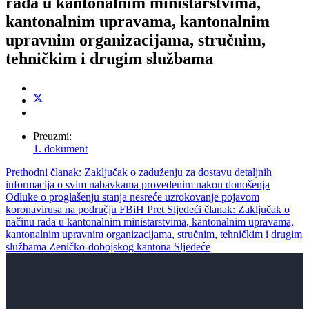
rada u kantonalnim ministarstvima,
kantonalnim upravama, kantonalnim
upravnim organizacijama, stručnim,
tehničkim i drugim službama
Preuzmi:
1. dokument
Prethodni članak: Zaključak o zaduženju za dostavu detaljnih
informacija o svim nabavkama provedenim nakon donošenja
Odluke o proglašenju stanja nesreće uzrokovanje pojavom
koronavirusa na području FBiH
Pret
Sljedeći članak: Zaključak o
načinu rada u kantonalnim ministarstvima, kantonalnim upravama,
kantonalnim upravnim organizacijama, stručnim, tehničkim i drugim
službama Zeničko-dobojskog kantona
Sljedeće