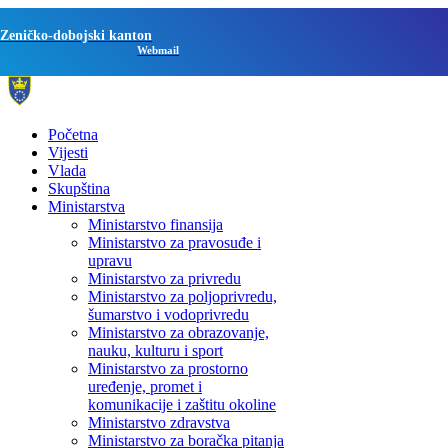
Zeničko-dobojski kanton
Webmail
Početna
Vijesti
Vlada
Skupština
Ministarstva
Ministarstvo finansija
Ministarstvo za pravosuđe i
upravu
Ministarstvo za privredu
Ministarstvo za poljoprivredu,
šumarstvo i vodoprivredu
Ministarstvo za obrazovanje,
nauku, kulturu i sport
Ministarstvo za prostorno
uređenje, promet i
komunikacije i zaštitu okoline
Ministarstvo zdravstva
Ministarstvo za boračka pitanja