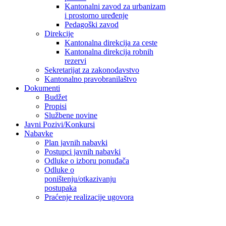
Kantonalni zavod za urbanizam
i prostorno uređenje
Pedagoški zavod
Direkcije
Kantonalna direkcija za ceste
Kantonalna direkcija robnih
rezervi
Sekretarijat za zakonodavstvo
Kantonalno pravobranilaštvo
Dokumenti
Budžet
Propisi
Službene novine
Javni Pozivi/Konkursi
Nabavke
Plan javnih nabavki
Postupci javnih nabavki
Odluke o izboru ponuđača
Odluke o
poništenju/otkazivanju
postupaka
Praćenje realizacije ugovora