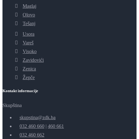
Maglaj
Olovo
Tešanj
Usora
Vareš
Visoko
Zavidovići
Zenica
Žepče
Kontakt informacije
Skupština
skupstina@zdk.ba
032 460 660
|
460 661
032 460 662