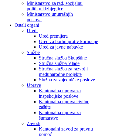
Ministarstvo za rad, socijalnu
politiku i izbjeglice
Ministarstvo unutrašnjih
poslova
Ostali organi
Uredi
Ured premijera
Ured za borbu protiv korupcije
Ured za javne nabavke
Službe
Stručna služba Skupštine
Stručna služba Vlade
Stručna služba za razvoj i
međunarodne projekte
Služba za zajedničke poslove
Uprave
Kantonalna uprava za
inspekcijske poslove
Kantonalna uprava civilne
zaštite
Kantonalna uprava za
šumarstvo
Zavodi
Kantonalni zavod za pravnu
pomoć