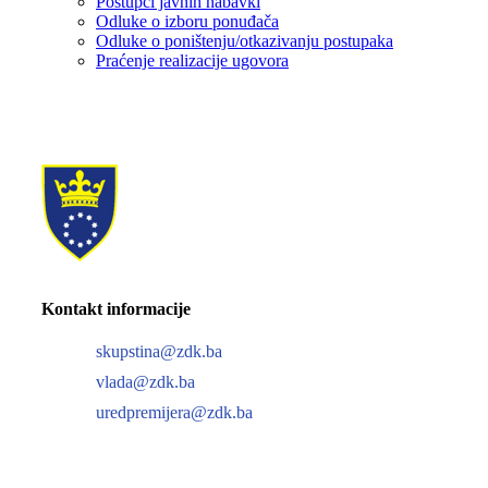
Postupci javnih nabavki
Odluke o izboru ponuđača
Odluke o poništenju/otkazivanju postupaka
Praćenje realizacije ugovora
Kontakt informacije
skupstina@zdk.ba
vlada@zdk.ba
uredpremijera@zdk.ba