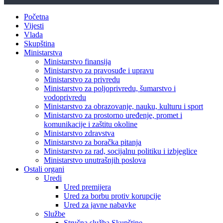
Početna
Vijesti
Vlada
Skupština
Ministarstva
Ministarstvo finansija
Ministarstvo za pravosuđe i upravu
Ministarstvo za privredu
Ministarstvo za poljoprivredu, šumarstvo i
vodoprivredu
Ministarstvo za obrazovanje, nauku, kulturu i sport
Ministarstvo za prostorno uređenje, promet i
komunikacije i zaštitu okoline
Ministarstvo zdravstva
Ministarstvo za boračka pitanja
Ministarstvo za rad, socijalnu politiku i izbjeglice
Ministarstvo unutrašnjih poslova
Ostali organi
Uredi
Ured premijera
Ured za borbu protiv korupcije
Ured za javne nabavke
Službe
Stručna služba Skupštine