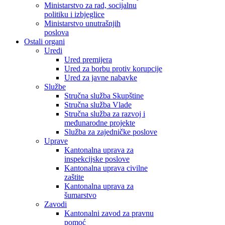
Ministarstvo za rad, socijalnu
politiku i izbjeglice
Ministarstvo unutrašnjih
poslova
Ostali organi
Uredi
Ured premijera
Ured za borbu protiv korupcije
Ured za javne nabavke
Službe
Stručna služba Skupštine
Stručna služba Vlade
Stručna služba za razvoj i
međunarodne projekte
Služba za zajedničke poslove
Uprave
Kantonalna uprava za
inspekcijske poslove
Kantonalna uprava civilne
zaštite
Kantonalna uprava za
šumarstvo
Zavodi
Kantonalni zavod za pravnu
pomoć