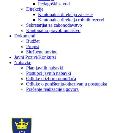
Pedagoški zavod
Direkcije
Kantonalna direkcija za ceste
Kantonalna direkcija robnih rezervi
Sekretarijat za zakonodavstvo
Kantonalno pravobranilaštvo
Dokumenti
Budžet
Propisi
Službene novine
Javni Pozivi/Konkursi
Nabavke
Plan javnih nabavki
Postupci javnih nabavki
Odluke o izboru ponuđača
Odluke o poništenju/otkazivanju postupaka
Praćenje realizacije ugovora