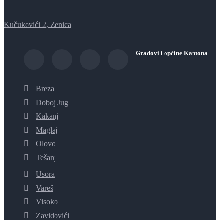
Kučukovići 2, Zenica
Gradovi i općine Kantona
Breza
Doboj Jug
Kakanj
Maglaj
Olovo
Tešanj
Usora
Vareš
Visoko
Zavidovići