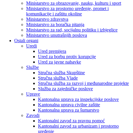
Ministarstvo za obrazovanje, nauku, kulturu i sport
Ministarstvo za prostorno uređenje, promet i
komunikacije i zaštitu okoline
Ministarstvo zdravstva
Ministarstvo za boračka pitanja
Ministarstvo za rad, socijalnu politiku i izbjeglice
Ministarstvo unutrašnjih poslova
Ostali organi
Uredi
Ured premijera
Ured za borbu protiv korupcije
Ured za javne nabavke
Službe
Stručna služba Skupštine
Stručna služba Vlade
Stručna služba za razvoj i međunarodne projekte
Služba za zajedničke poslove
Uprave
Kantonalna uprava za inspekcijske poslove
Kantonalna uprava civilne zaštite
Kantonalna uprava za šumarstvo
Zavodi
Kantonalni zavod za pravnu pomoć
Kantonalni zavod za urbanizam i prostorno
uređenje