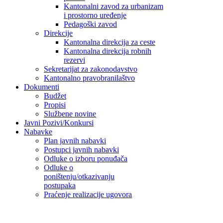
Kantonalni zavod za urbanizam
i prostorno uređenje
Pedagoški zavod
Direkcije
Kantonalna direkcija za ceste
Kantonalna direkcija robnih
rezervi
Sekretarijat za zakonodavstvo
Kantonalno pravobranilaštvo
Dokumenti
Budžet
Propisi
Službene novine
Javni Pozivi/Konkursi
Nabavke
Plan javnih nabavki
Postupci javnih nabavki
Odluke o izboru ponuđača
Odluke o
poništenju/otkazivanju
postupaka
Praćenje realizacije ugovora