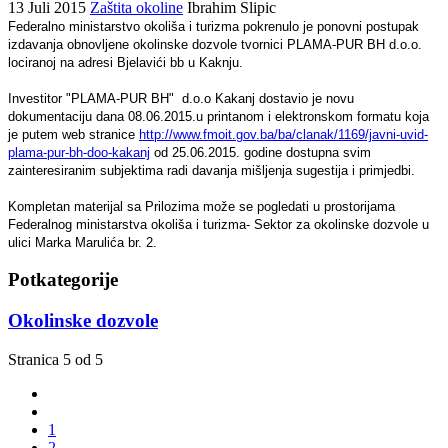
13 Juli 2015
Zaštita okoline
Ibrahim Slipic
Federalno ministarstvo okoliša i turizma pokrenulo je ponovni postupak
izdavanja obnovljene okolinske dozvole tvornici PLAMA-PUR BH d.o.o.
lociranoj na adresi Bjelavići bb u Kaknju.
Investitor "PLAMA-PUR BH" d.o.o Kakanj dostavio je novu
dokumentaciju dana 08.06.2015.u printanom i elektronskom formatu koja
je putem web stranice
http://www.fmoit.gov.ba/ba/clanak/1169/javni-uvid-
plama-pur-bh-doo-kakanj
od 25.06.2015. godine dostupna svim
zainteresiranim subjektima radi davanja mišljenja sugestija i primjedbi.
Kompletan materijal sa Prilozima može se pogledati u prostorijama
Federalnog ministarstva okoliša i turizma- Sektor za okolinske dozvole u
ulici Marka Marulića br. 2.
Potkategorije
Okolinske dozvole
Stranica 5 od 5
1
2