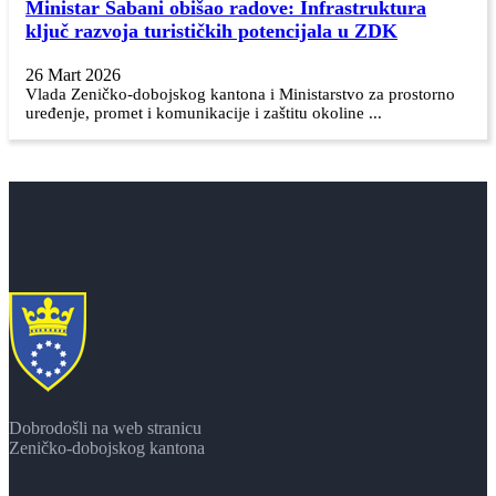
Ministar Šabani obišao radove: Infrastruktura
ključ razvoja turističkih potencijala u ZDK
26 Mart 2026
Vlada Zeničko-dobojskog kantona i Ministarstvo za prostorno
uređenje, promet i komunikacije i zaštitu okoline ...
Dobrodošli na web stranicu
Zeničko-dobojskog kantona