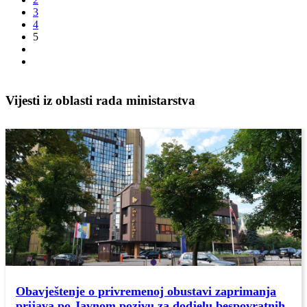
3
4
5
Vijesti iz oblasti rada ministarstva
Obavještenje o privremenoj obustavi zaprimanja
prijava po Javnom pozivu za dodjelu bespovratnih