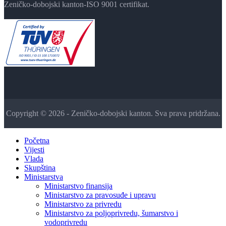
Zeničko-dobojski kanton-ISO 9001 certifikat.
Copyright © 2026 - Zeničko-dobojski kanton. Sva prava pridržana.
Početna
Vijesti
Vlada
Skupština
Ministarstva
Ministarstvo finansija
Ministarstvo za pravosuđe i upravu
Ministarstvo za privredu
Ministarstvo za poljoprivredu, šumarstvo i
vodoprivredu