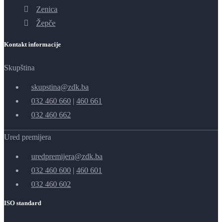
Zenica
Žepče
Kontakt informacije
Skupština
skupstina@zdk.ba
032 460 660
|
460 661
032 460 662
Ured premijera
uredpremijera@zdk.ba
032 460 600
|
460 601
032 460 602
ISO standard