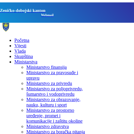
Zeničko-dobojski kanton
Webmail
Početna
Vijesti
Vlada
Skupština
Ministarstva
Ministarstvo finansija
Ministarstvo za pravosuđe i
upravu
Ministarstvo za privredu
Ministarstvo za poljoprivredu,
šumarstvo i vodoprivredu
Ministarstvo za obrazovanje,
nauku, kulturu i sport
Ministarstvo za prostorno
uređenje, promet i
komunikacije i zaštitu okoline
Ministarstvo zdravstva
Ministarstvo za boračka pitanja