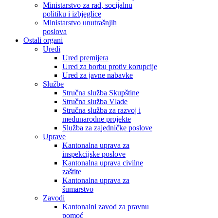
Ministarstvo za rad, socijalnu
politiku i izbjeglice
Ministarstvo unutrašnjih
poslova
Ostali organi
Uredi
Ured premijera
Ured za borbu protiv korupcije
Ured za javne nabavke
Službe
Stručna služba Skupštine
Stručna služba Vlade
Stručna služba za razvoj i
međunarodne projekte
Služba za zajedničke poslove
Uprave
Kantonalna uprava za
inspekcijske poslove
Kantonalna uprava civilne
zaštite
Kantonalna uprava za
šumarstvo
Zavodi
Kantonalni zavod za pravnu
pomoć