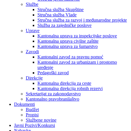
Službe
Stručna služba Skupštine
Stručna služba Vlade
Stručna služba za razvoj i međunarodne projekte
Služba za zajedničke poslove
Uprave
Kantonalna uprava za inspekcijske poslove
Kantonalna uprava civilne zaštite
Kantonalna uprava za šumarstvo
Zavodi
Kantonalni zavod za pravnu pomoć
Kantonalni zavod za urbanizam i prostorno
uređenje
Pedagoški zavod
Direkcije
Kantonalna direkcija za ceste
Kantonalna direkcija robnih rezervi
Sekretarijat za zakonodavstvo
Kantonalno pravobranilaštvo
Dokumenti
Budžet
Propisi
Službene novine
Javni Pozivi/Konkursi
Nabavke