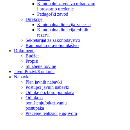
Kantonalni zavod za urbanizam
i prostorno uređenje
Pedagoški zavod
Direkcije
Kantonalna direkcija za ceste
Kantonalna direkcija robnih
rezervi
Sekretarijat za zakonodavstvo
Kantonalno pravobranilaštvo
Dokumenti
Budžet
Propisi
Službene novine
Javni Pozivi/Konkursi
Nabavke
Plan javnih nabavki
Postupci javnih nabavki
Odluke o izboru ponuđača
Odluke o
poništenju/otkazivanju
postupaka
Praćenje realizacije ugovora