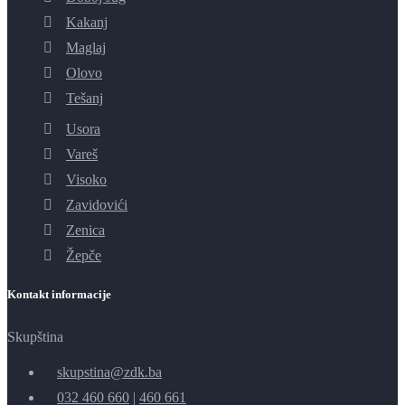
Kakanj
Maglaj
Olovo
Tešanj
Usora
Vareš
Visoko
Zavidovići
Zenica
Žepče
Kontakt informacije
Skupština
skupstina@zdk.ba
032 460 660
|
460 661