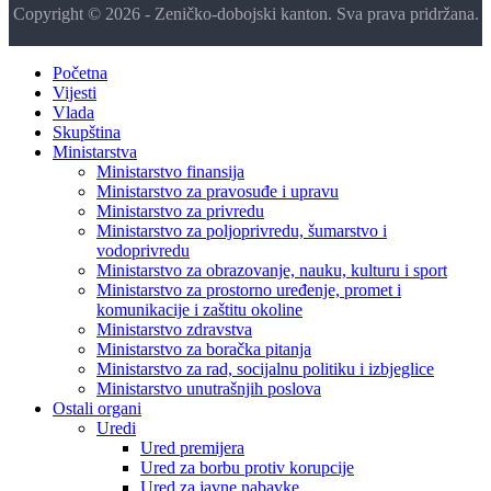
Copyright © 2026 - Zeničko-dobojski kanton. Sva prava pridržana.
Početna
Vijesti
Vlada
Skupština
Ministarstva
Ministarstvo finansija
Ministarstvo za pravosuđe i upravu
Ministarstvo za privredu
Ministarstvo za poljoprivredu, šumarstvo i
vodoprivredu
Ministarstvo za obrazovanje, nauku, kulturu i sport
Ministarstvo za prostorno uređenje, promet i
komunikacije i zaštitu okoline
Ministarstvo zdravstva
Ministarstvo za boračka pitanja
Ministarstvo za rad, socijalnu politiku i izbjeglice
Ministarstvo unutrašnjih poslova
Ostali organi
Uredi
Ured premijera
Ured za borbu protiv korupcije
Ured za javne nabavke