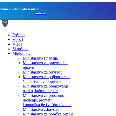
Zeničko-dobojski kanton
Webmail
Početna
Vijesti
Vlada
Skupština
Ministarstva
Ministarstvo finansija
Ministarstvo za pravosuđe i
upravu
Ministarstvo za privredu
Ministarstvo za poljoprivredu,
šumarstvo i vodoprivredu
Ministarstvo za obrazovanje,
nauku, kulturu i sport
Ministarstvo za prostorno
uređenje, promet i
komunikacije i zaštitu okoline
Ministarstvo zdravstva
Ministarstvo za boračka pitanja