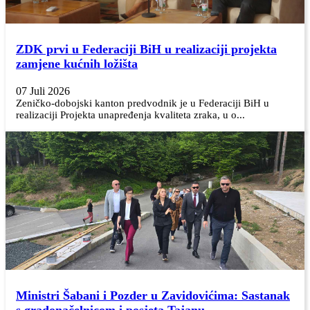
ZDK prvi u Federaciji BiH u realizaciji projekta
zamjene kućnih ložišta
07 Juli 2026
Zeničko-dobojski kanton predvodnik je u Federaciji BiH u
realizaciji Projekta unapređenja kvaliteta zraka, u o...
Ministri Šabani i Pozder u Zavidovićima: Sastanak
s gradonačelnicom i posjeta Tajanu