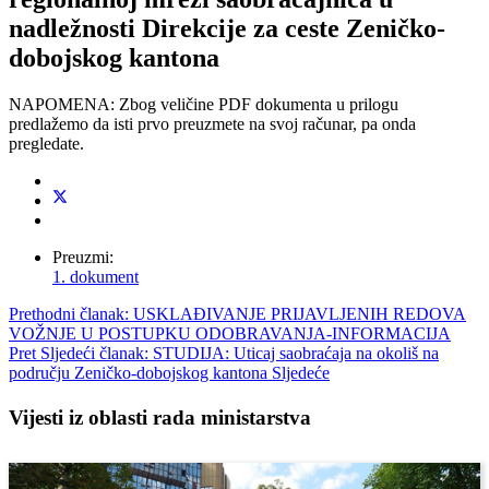
nadležnosti Direkcije za ceste Zeničko-
dobojskog kantona
NAPOMENA: Zbog veličine PDF dokumenta u prilogu
predlažemo da isti prvo preuzmete na svoj računar, pa onda
pregledate.
Preuzmi:
1. dokument
Prethodni članak: USKLAĐIVANJE PRIJAVLJENIH REDOVA
VOŽNJE U POSTUPKU ODOBRAVANJA-INFORMACIJA
Pret
Sljedeći članak: STUDIJA: Uticaj saobraćaja na okoliš na
području Zeničko-dobojskog kantona
Sljedeće
Vijesti iz oblasti rada ministarstva