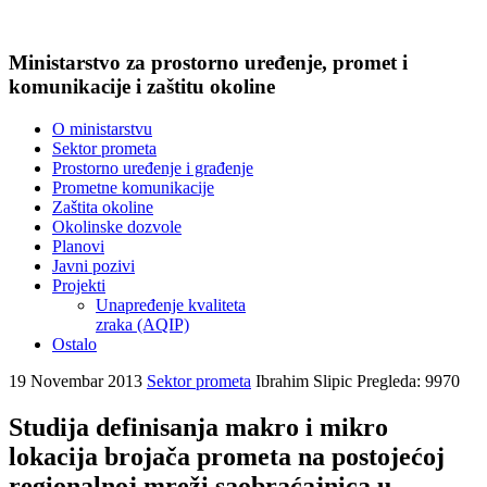
Ministarstvo za prostorno uređenje, promet i
komunikacije i zaštitu okoline
O ministarstvu
Sektor prometa
Prostorno uređenje i građenje
Prometne komunikacije
Zaštita okoline
Okolinske dozvole
Planovi
Javni pozivi
Projekti
Unapređenje kvaliteta
zraka (AQIP)
Ostalo
19 Novembar 2013
Sektor prometa
Ibrahim Slipic
Pregleda: 9970
Studija definisanja makro i mikro
lokacija brojača prometa na postojećoj
regionalnoj mreži saobraćajnica u