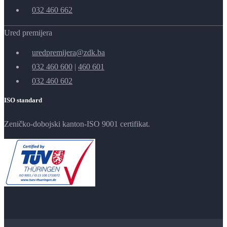
032 460 662
Ured premijera
uredpremijera@zdk.ba
032 460 600
|
460 601
032 460 602
ISO standard
Zeničko-dobojski kanton-ISO 9001 certifikat.