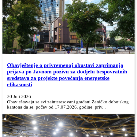
Obavještenje o privremenoj obustavi zaprimanja
prijava po Javnom pozivu za dodjelu bespovratnih
sredstava za projekte povećanja energetske
efikasnosti
20 Juli 2026
Obavještavaju se svi zainteresovani građani Zeničko dobojskog
kantona da se, počev od 17.07.2026. godine, priv...