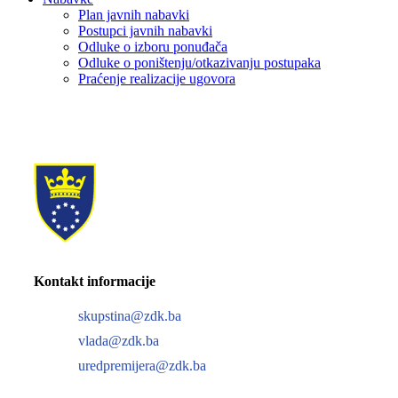
Plan javnih nabavki
Postupci javnih nabavki
Odluke o izboru ponuđača
Odluke o poništenju/otkazivanju postupaka
Praćenje realizacije ugovora
Kontakt informacije
skupstina@zdk.ba
vlada@zdk.ba
uredpremijera@zdk.ba