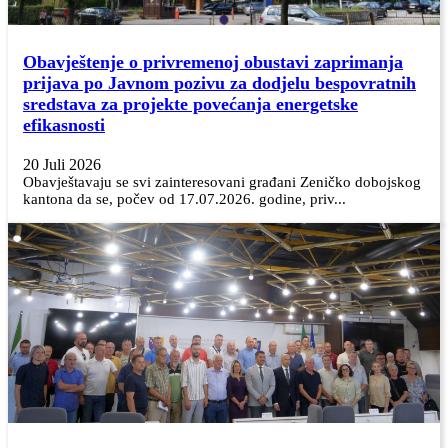
Obavještenje o privremenoj obustavi zaprimanja
prijava po Javnom pozivu za dodjelu bespovratnih
sredstava za projekte povećanja energetske
efikasnosti
20 Juli 2026
Obavještavaju se svi zainteresovani građani Zeničko dobojskog
kantona da se, počev od 17.07.2026. godine, priv...