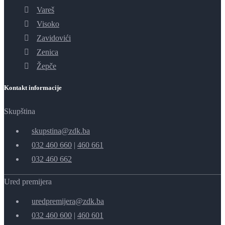
Vareš
Visoko
Zavidovići
Zenica
Žepče
Kontakt informacije
Skupština
skupstina@zdk.ba
032 460 660
|
460 661
032 460 662
Ured premijera
uredpremijera@zdk.ba
032 460 600
|
460 601