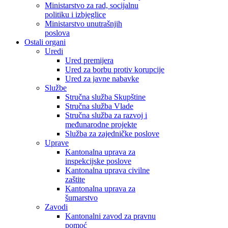
Ministarstvo za rad, socijalnu
politiku i izbjeglice
Ministarstvo unutrašnjih
poslova
Ostali organi
Uredi
Ured premijera
Ured za borbu protiv korupcije
Ured za javne nabavke
Službe
Stručna služba Skupštine
Stručna služba Vlade
Stručna služba za razvoj i
međunarodne projekte
Služba za zajedničke poslove
Uprave
Kantonalna uprava za
inspekcijske poslove
Kantonalna uprava civilne
zaštite
Kantonalna uprava za
šumarstvo
Zavodi
Kantonalni zavod za pravnu
pomoć