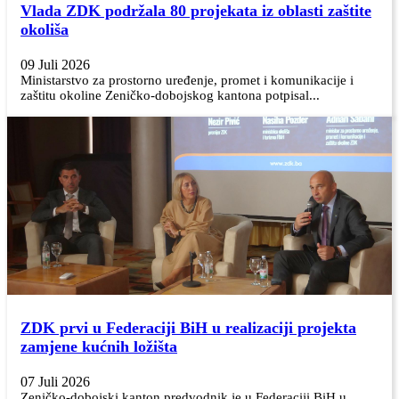
Vlada ZDK podržala 80 projekata iz oblasti zaštite
okoliša
09 Juli 2026
Ministarstvo za prostorno uređenje, promet i komunikacije i
zaštitu okoline Zeničko-dobojskog kantona potpisal...
ZDK prvi u Federaciji BiH u realizaciji projekta
zamjene kućnih ložišta
07 Juli 2026
Zeničko-dobojski kanton predvodnik je u Federaciji BiH u