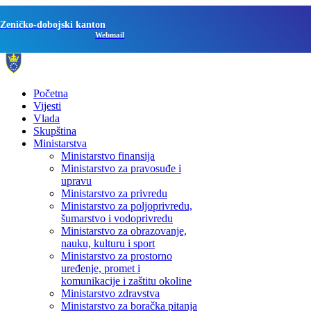
Zeničko-dobojski kanton
Webmail
Početna
Vijesti
Vlada
Skupština
Ministarstva
Ministarstvo finansija
Ministarstvo za pravosuđe i
upravu
Ministarstvo za privredu
Ministarstvo za poljoprivredu,
šumarstvo i vodoprivredu
Ministarstvo za obrazovanje,
nauku, kulturu i sport
Ministarstvo za prostorno
uređenje, promet i
komunikacije i zaštitu okoline
Ministarstvo zdravstva
Ministarstvo za boračka pitanja