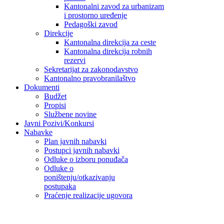
Kantonalni zavod za urbanizam
i prostorno uređenje
Pedagoški zavod
Direkcije
Kantonalna direkcija za ceste
Kantonalna direkcija robnih
rezervi
Sekretarijat za zakonodavstvo
Kantonalno pravobranilaštvo
Dokumenti
Budžet
Propisi
Službene novine
Javni Pozivi/Konkursi
Nabavke
Plan javnih nabavki
Postupci javnih nabavki
Odluke o izboru ponuđača
Odluke o
poništenju/otkazivanju
postupaka
Praćenje realizacije ugovora