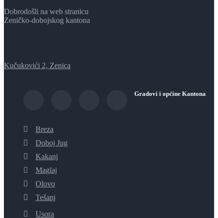
Dobrodošli na web stranicu
Zeničko-dobojskog kantona
Kučukovići 2, Zenica
Gradovi i općine Kantona
Breza
Doboj Jug
Kakanj
Maglaj
Olovo
Tešanj
Usora