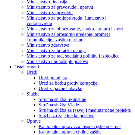
Ministarstvo finansija
Ministarstvo za pravosuđe i upravu
Ministarstvo za privredu
Ministarstvo za poljoprivredu, šumarstvo i
vodoprivredu
Ministarstvo za obrazovanje, nauku, kulturu i sport
Ministarstvo za prostorno uređenje, promet i
komunikacije i zaštitu okoline
Ministarstvo zdravstva
Ministarstvo za boračka pitanja
Ministarstvo za rad, socijalnu politiku i izbjeglice
Ministarstvo unutrašnjih poslova
Ostali organi
Uredi
Ured premijera
Ured za borbu protiv korupcije
Ured za javne nabavke
Službe
Stručna služba Skupštine
Stručna služba Vlade
Stručna služba za razvoj i međunarodne projekte
Služba za zajedničke poslove
Uprave
Kantonalna uprava za inspekcijske poslove
Kantonalna uprava civilne zaštite