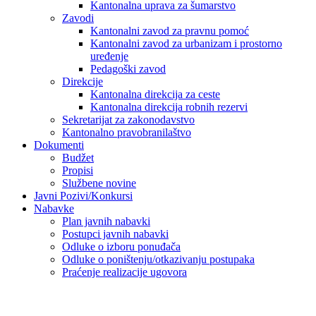
Kantonalna uprava za šumarstvo
Zavodi
Kantonalni zavod za pravnu pomoć
Kantonalni zavod za urbanizam i prostorno
uređenje
Pedagoški zavod
Direkcije
Kantonalna direkcija za ceste
Kantonalna direkcija robnih rezervi
Sekretarijat za zakonodavstvo
Kantonalno pravobranilaštvo
Dokumenti
Budžet
Propisi
Službene novine
Javni Pozivi/Konkursi
Nabavke
Plan javnih nabavki
Postupci javnih nabavki
Odluke o izboru ponuđača
Odluke o poništenju/otkazivanju postupaka
Praćenje realizacije ugovora