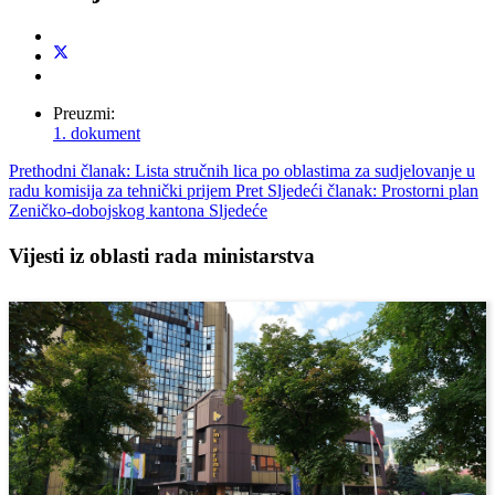
Preuzmi:
1. dokument
Prethodni članak: Lista stručnih lica po oblastima za sudjelovanje u
radu komisija za tehnički prijem
Pret
Sljedeći članak: Prostorni plan
Zeničko-dobojskog kantona
Sljedeće
Vijesti iz oblasti rada ministarstva