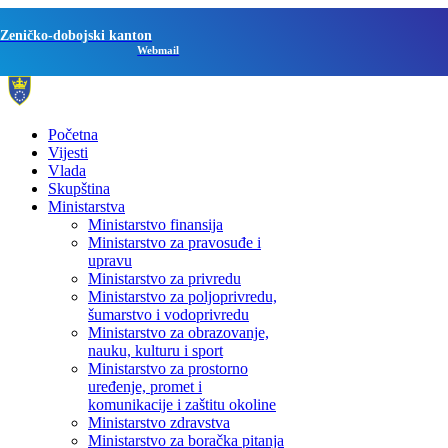
Zeničko-dobojski kanton
Webmail
Početna
Vijesti
Vlada
Skupština
Ministarstva
Ministarstvo finansija
Ministarstvo za pravosuđe i
upravu
Ministarstvo za privredu
Ministarstvo za poljoprivredu,
šumarstvo i vodoprivredu
Ministarstvo za obrazovanje,
nauku, kulturu i sport
Ministarstvo za prostorno
uređenje, promet i
komunikacije i zaštitu okoline
Ministarstvo zdravstva
Ministarstvo za boračka pitanja