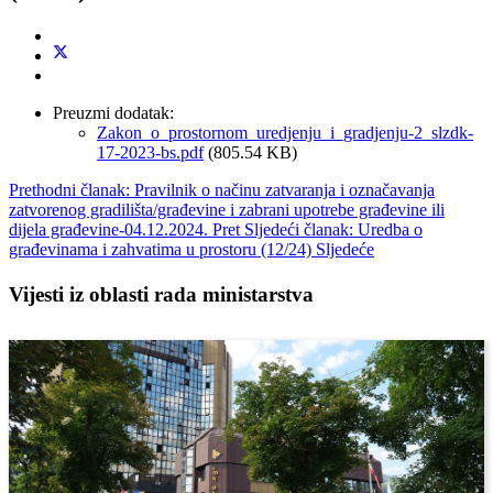
Preuzmi dodatak:
Zakon_o_prostornom_uredjenju_i_gradjenju-2_slzdk-
17-2023-bs.pdf
(805.54 KB)
Prethodni članak: Pravilnik o načinu zatvaranja i označavanja
zatvorenog gradilišta/građevine i zabrani upotrebe građevine ili
dijela građevine-04.12.2024.
Pret
Sljedeći članak: Uredba o
građevinama i zahvatima u prostoru (12/24)
Sljedeće
Vijesti iz oblasti rada ministarstva