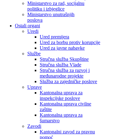
Ministarstvo za rad, socijalnu
politiku i izbjeglice
Ministarstvo unutrašnjih
poslova
Ostali organi
Uredi
Ured premijera
Ured za borbu protiv korupcije
Ured za javne nabavke
Službe
Stručna služba Skupštine
Stručna služba Vlade
Stručna služba za razvoj i
međunarodne projekte
Služba za zajedničke poslove
Uprave
Kantonalna uprava za
inspekcijske poslove
Kantonalna uprava civilne
zaštite
Kantonalna uprava za
šumarstvo
Zavodi
Kantonalni zavod za pravnu
pomoć