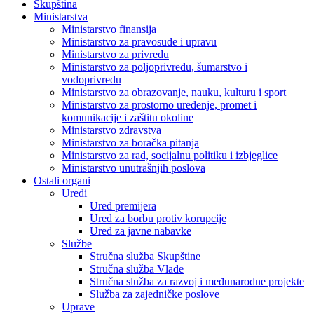
Skupština
Ministarstva
Ministarstvo finansija
Ministarstvo za pravosuđe i upravu
Ministarstvo za privredu
Ministarstvo za poljoprivredu, šumarstvo i
vodoprivredu
Ministarstvo za obrazovanje, nauku, kulturu i sport
Ministarstvo za prostorno uređenje, promet i
komunikacije i zaštitu okoline
Ministarstvo zdravstva
Ministarstvo za boračka pitanja
Ministarstvo za rad, socijalnu politiku i izbjeglice
Ministarstvo unutrašnjih poslova
Ostali organi
Uredi
Ured premijera
Ured za borbu protiv korupcije
Ured za javne nabavke
Službe
Stručna služba Skupštine
Stručna služba Vlade
Stručna služba za razvoj i međunarodne projekte
Služba za zajedničke poslove
Uprave