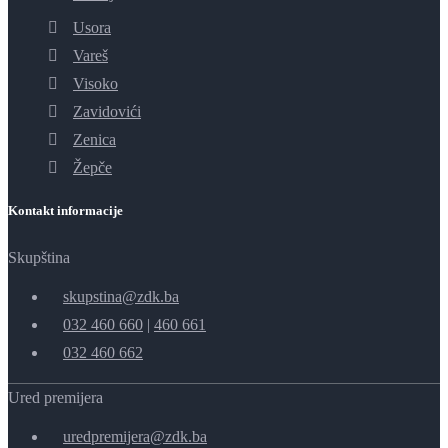
Usora
Vareš
Visoko
Zavidovići
Zenica
Žepče
Kontakt informacije
Skupština
skupstina@zdk.ba
032 460 660
|
460 661
032 460 662
Ured premijera
uredpremijera@zdk.ba