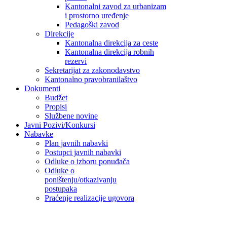
Kantonalni zavod za urbanizam
i prostorno uređenje
Pedagoški zavod
Direkcije
Kantonalna direkcija za ceste
Kantonalna direkcija robnih
rezervi
Sekretarijat za zakonodavstvo
Kantonalno pravobranilaštvo
Dokumenti
Budžet
Propisi
Službene novine
Javni Pozivi/Konkursi
Nabavke
Plan javnih nabavki
Postupci javnih nabavki
Odluke o izboru ponuđača
Odluke o
poništenju/otkazivanju
postupaka
Praćenje realizacije ugovora