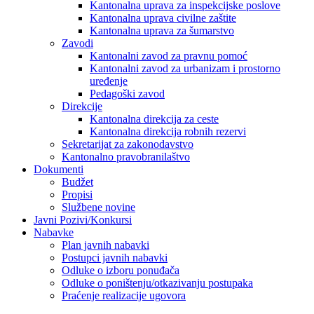
Kantonalna uprava za inspekcijske poslove
Kantonalna uprava civilne zaštite
Kantonalna uprava za šumarstvo
Zavodi
Kantonalni zavod za pravnu pomoć
Kantonalni zavod za urbanizam i prostorno
uređenje
Pedagoški zavod
Direkcije
Kantonalna direkcija za ceste
Kantonalna direkcija robnih rezervi
Sekretarijat za zakonodavstvo
Kantonalno pravobranilaštvo
Dokumenti
Budžet
Propisi
Službene novine
Javni Pozivi/Konkursi
Nabavke
Plan javnih nabavki
Postupci javnih nabavki
Odluke o izboru ponuđača
Odluke o poništenju/otkazivanju postupaka
Praćenje realizacije ugovora