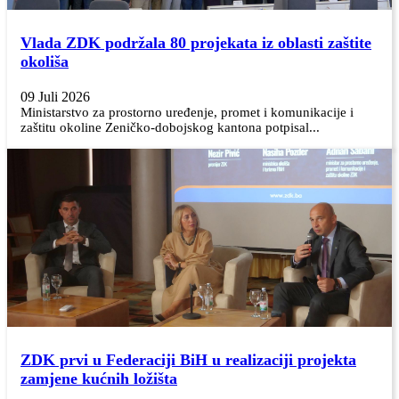
Vlada ZDK podržala 80 projekata iz oblasti zaštite
okoliša
09 Juli 2026
Ministarstvo za prostorno uređenje, promet i komunikacije i
zaštitu okoline Zeničko-dobojskog kantona potpisal...
ZDK prvi u Federaciji BiH u realizaciji projekta
zamjene kućnih ložišta