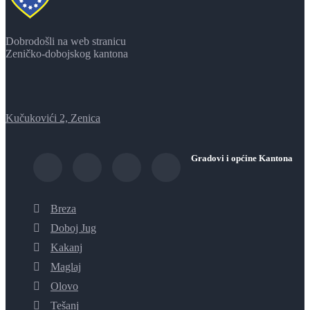
Dobrodošli na web stranicu
Zeničko-dobojskog kantona
Kučukovići 2, Zenica
Gradovi i općine Kantona
Breza
Doboj Jug
Kakanj
Maglaj
Olovo
Tešanj