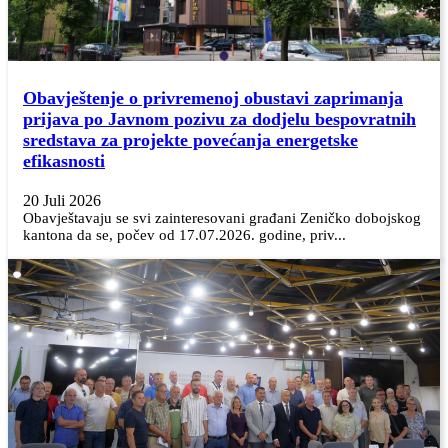
Obavještenje o privremenoj obustavi zaprimanja
prijava po Javnom pozivu za dodjelu bespovratnih
sredstava za projekte povećanja energetske
efikasnosti
20 Juli 2026
Obavještavaju se svi zainteresovani građani Zeničko dobojskog
kantona da se, počev od 17.07.2026. godine, priv...