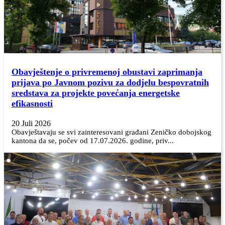
Obavještenje o privremenoj obustavi zaprimanja
prijava po Javnom pozivu za dodjelu bespovratnih
sredstava za projekte povećanja energetske
efikasnosti
20 Juli 2026
Obavještavaju se svi zainteresovani građani Zeničko dobojskog
kantona da se, počev od 17.07.2026. godine, priv...