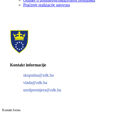
Odluke o poništenju/otkazivanju postupaka
Praćenje realizacije ugovora
Kontakt informacije
skupstina@zdk.ba
vlada@zdk.ba
uredpremijera@zdk.ba
Kontakt forma