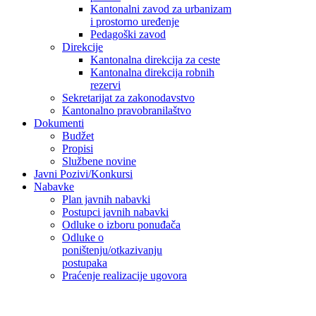
Kantonalni zavod za urbanizam
i prostorno uređenje
Pedagoški zavod
Direkcije
Kantonalna direkcija za ceste
Kantonalna direkcija robnih
rezervi
Sekretarijat za zakonodavstvo
Kantonalno pravobranilaštvo
Dokumenti
Budžet
Propisi
Službene novine
Javni Pozivi/Konkursi
Nabavke
Plan javnih nabavki
Postupci javnih nabavki
Odluke o izboru ponuđača
Odluke o
poništenju/otkazivanju
postupaka
Praćenje realizacije ugovora