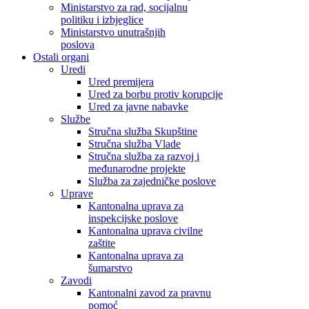
Ministarstvo za rad, socijalnu
politiku i izbjeglice
Ministarstvo unutrašnjih
poslova
Ostali organi
Uredi
Ured premijera
Ured za borbu protiv korupcije
Ured za javne nabavke
Službe
Stručna služba Skupštine
Stručna služba Vlade
Stručna služba za razvoj i
međunarodne projekte
Služba za zajedničke poslove
Uprave
Kantonalna uprava za
inspekcijske poslove
Kantonalna uprava civilne
zaštite
Kantonalna uprava za
šumarstvo
Zavodi
Kantonalni zavod za pravnu
pomoć