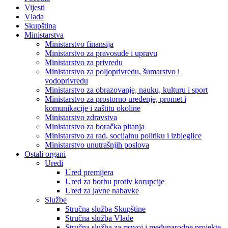
Vijesti
Vlada
Skupština
Ministarstva
Ministarstvo finansija
Ministarstvo za pravosuđe i upravu
Ministarstvo za privredu
Ministarstvo za poljoprivredu, šumarstvo i
vodoprivredu
Ministarstvo za obrazovanje, nauku, kulturu i sport
Ministarstvo za prostorno uređenje, promet i
komunikacije i zaštitu okoline
Ministarstvo zdravstva
Ministarstvo za boračka pitanja
Ministarstvo za rad, socijalnu politiku i izbjeglice
Ministarstvo unutrašnjih poslova
Ostali organi
Uredi
Ured premijera
Ured za borbu protiv korupcije
Ured za javne nabavke
Službe
Stručna služba Skupštine
Stručna služba Vlade
Stručna služba za razvoj i međunarodne projekte