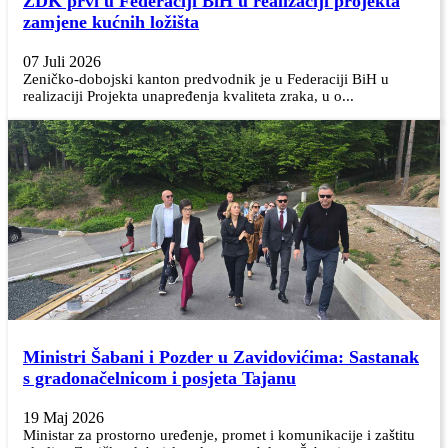
ZDK prvi u Federaciji BiH u realizaciji projekta
zamjene kućnih ložišta
07 Juli 2026
Zeničko-dobojski kanton predvodnik je u Federaciji BiH u
realizaciji Projekta unapređenja kvaliteta zraka, u o...
Ministri Šabani i Pozder u Zavidovićima: Sastanak
s gradonačelnicom i posjeta Tajanu
19 Maj 2026
Ministar za prostorno uređenje, promet i komunikacije i zaštitu