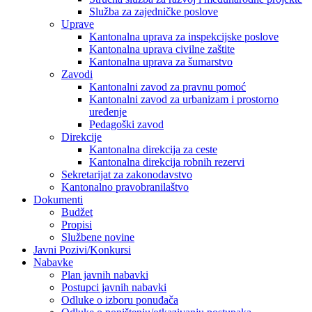
Služba za zajedničke poslove
Uprave
Kantonalna uprava za inspekcijske poslove
Kantonalna uprava civilne zaštite
Kantonalna uprava za šumarstvo
Zavodi
Kantonalni zavod za pravnu pomoć
Kantonalni zavod za urbanizam i prostorno
uređenje
Pedagoški zavod
Direkcije
Kantonalna direkcija za ceste
Kantonalna direkcija robnih rezervi
Sekretarijat za zakonodavstvo
Kantonalno pravobranilaštvo
Dokumenti
Budžet
Propisi
Službene novine
Javni Pozivi/Konkursi
Nabavke
Plan javnih nabavki
Postupci javnih nabavki
Odluke o izboru ponuđača