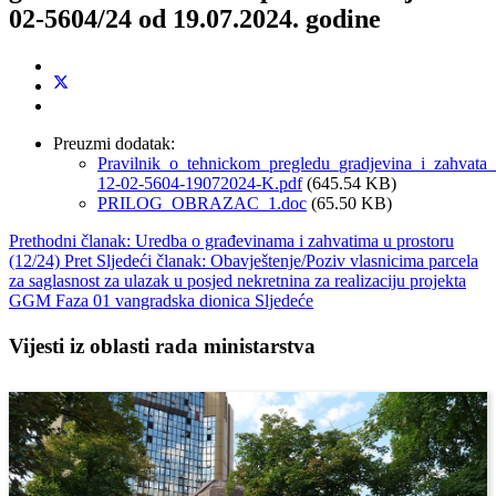
02-5604/24 od 19.07.2024. godine
Preuzmi dodatak:
Pravilnik_o_tehnickom_pregledu_gradjevina_i_zahvata_
12-02-5604-19072024-K.pdf
(645.54 KB)
PRILOG_OBRAZAC_1.doc
(65.50 KB)
Prethodni članak: Uredba o građevinama i zahvatima u prostoru
(12/24)
Pret
Sljedeći članak: Obavještenje/Poziv vlasnicima parcela
za saglasnost za ulazak u posjed nekretnina za realizaciju projekta
GGM Faza 01 vangradska dionica
Sljedeće
Vijesti iz oblasti rada ministarstva