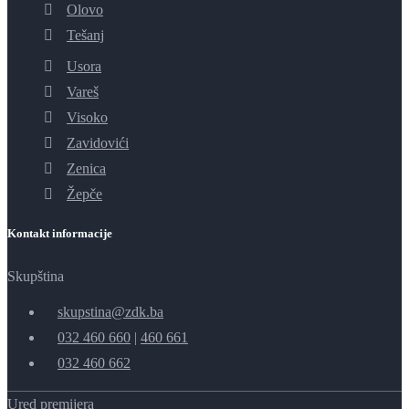
Olovo
Tešanj
Usora
Vareš
Visoko
Zavidovići
Zenica
Žepče
Kontakt informacije
Skupština
skupstina@zdk.ba
032 460 660
|
460 661
032 460 662
Ured premijera