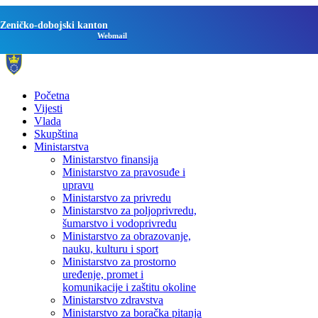
Zeničko-dobojski kanton
Webmail
Početna
Vijesti
Vlada
Skupština
Ministarstva
Ministarstvo finansija
Ministarstvo za pravosuđe i
upravu
Ministarstvo za privredu
Ministarstvo za poljoprivredu,
šumarstvo i vodoprivredu
Ministarstvo za obrazovanje,
nauku, kulturu i sport
Ministarstvo za prostorno
uređenje, promet i
komunikacije i zaštitu okoline
Ministarstvo zdravstva
Ministarstvo za boračka pitanja