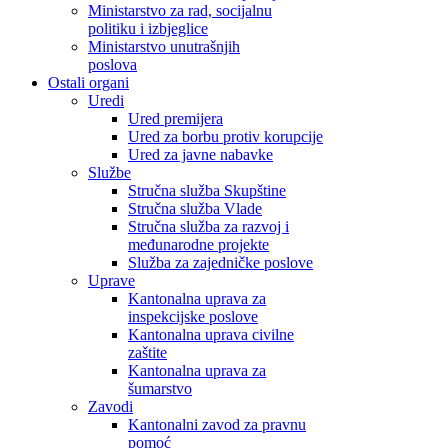
Ministarstvo za rad, socijalnu
politiku i izbjeglice
Ministarstvo unutrašnjih
poslova
Ostali organi
Uredi
Ured premijera
Ured za borbu protiv korupcije
Ured za javne nabavke
Službe
Stručna služba Skupštine
Stručna služba Vlade
Stručna služba za razvoj i
međunarodne projekte
Služba za zajedničke poslove
Uprave
Kantonalna uprava za
inspekcijske poslove
Kantonalna uprava civilne
zaštite
Kantonalna uprava za
šumarstvo
Zavodi
Kantonalni zavod za pravnu
pomoć