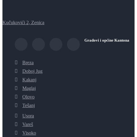
Kučukovići 2, Zenica
Gradovi i općine Kantona
Breza
Doboj Jug
Kakanj
Maglaj
Olovo
Tešanj
Usora
Vareš
Visoko