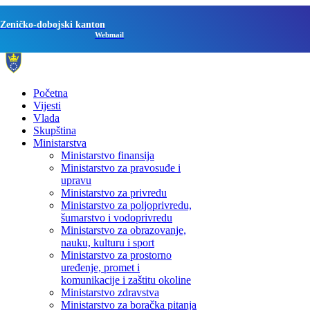
Zeničko-dobojski kanton
Webmail
Početna
Vijesti
Vlada
Skupština
Ministarstva
Ministarstvo finansija
Ministarstvo za pravosuđe i
upravu
Ministarstvo za privredu
Ministarstvo za poljoprivredu,
šumarstvo i vodoprivredu
Ministarstvo za obrazovanje,
nauku, kulturu i sport
Ministarstvo za prostorno
uređenje, promet i
komunikacije i zaštitu okoline
Ministarstvo zdravstva
Ministarstvo za boračka pitanja