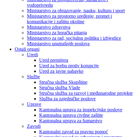
vodoprivredu
Ministarstvo za obrazovanje, nauku, kulturu i sport
Ministarstvo za prostorno uređenje, promet i
komunikacije i zaštitu okoline
Ministarstvo zdravstva
Ministarstvo za boračka pitanja
Ministarstvo za rad, socijalnu politiku i izbjeglice
Ministarstvo unutrašnjih poslova
Ostali organi
Uredi
Ured premijera
Ured za borbu protiv korupcije
Ured za javne nabavke
Službe
Stručna služba Skupštine
Stručna služba Vlade
Stručna služba za razvoj i međunarodne projekte
Služba za zajedničke poslove
Uprave
Kantonalna uprava za inspekcijske poslove
Kantonalna uprava civilne zaštite
Kantonalna uprava za šumarstvo
Zavodi
Kantonalni zavod za pravnu pomoć