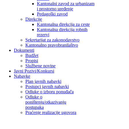
Kantonalni zavod za urbanizam
i prostorno uređenje
Pedagoški zavod
Direkcije
Kantonalna direkcija za ceste
Kantonalna direkcija robnih
rezervi
Sekretarijat za zakonodavstvo
Kantonalno pravobranilaštvo
Dokumenti
Budžet
Propisi
Službene novine
Javni Pozivi/Konkursi
Nabavke
Plan javnih nabavki
Postupci javnih nabavki
Odluke o izboru ponuđača
Odluke o
poništenju/otkazivanju
postupaka
Praćenje realizacije ugovora