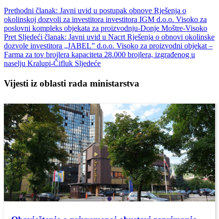
Prethodni članak: Javni uvid u postupak obnove Rješenja o
okolinskoj dozvoli za investitora investitora IGM d.o.o. Visoko za
poslovni kompleks objekata za proizvodnju-Donje Moštre-Visoko
Pret
Sljedeći članak: Javni uvid u Nacrt Rješenja o obnovi okolinske
dozvole investitora „JABEL” d.o.o. Visoko za proizvodni objekat –
Farma za tov brojlera kapaciteta 28.000 brojlera, izgrađenog u
naselju Kralupi-Čifluk
Sljedeće
Vijesti iz oblasti rada ministarstva