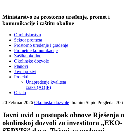
Ministarstvo za prostorno uređenje, promet i
komunikacije i zaštitu okoline
O ministarstvu
Sektor prometa
Prostorno uređenje i građenje
Prometne komunikacije
Zaštita okoline
Okolinske dozvole
Planovi
Javni pozivi
Projekti
Unapređenje kvaliteta
zraka (AQIP)
Ostalo
20 Februar 2026
Okolinske dozvole
Ibrahim Slipic
Pregleda: 706
Javni uvid u postupak obnove Rješenja o
okolinskoj dozvoli za investitora „EKO-
SERVIS” d.o.o. Tešanj za poslovni