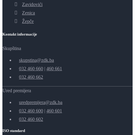
Zavidovići
Zenica
Žepče
Kontakt informacije
Skupština
skupstina@zdk.ba
032 460 660
|
460 661
032 460 662
Ured premijera
uredpremijera@zdk.ba
032 460 600
|
460 601
032 460 602
ISO standard