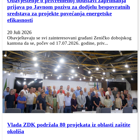
Obavještenje o privremenoj obustavi zaprimanja
prijava po Javnom pozivu za dodjelu bespovratnih
sredstava za projekte povećanja energetske
efikasnosti
20 Juli 2026
Obavještavaju se svi zainteresovani građani Zeničko dobojskog
kantona da se, počev od 17.07.2026. godine, priv...
Vlada ZDK podržala 80 projekata iz oblasti zaštite
okoliša