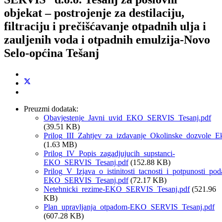
objekat – postrojenje za destilaciju,
filtraciju i prečišćavanje otpadnih ulja i
zauljenih voda i otpadnih emulzija-Novo
Selo-općina Tešanj
Preuzmi dodatak:
Obavjestenje_Javni_uvid_EKO_SERVIS_Tesanj.pdf
(39.51 KB)
Prilog_III_Zahtjev_za_izdavanje_Okolinske_dozvole_E
(1.63 MB)
Prilog_IV_Popis_zagadjujucih_supstanci-
EKO_SERVIS_Tesanj.pdf
(152.88 KB)
Prilog_V_Izjava_o_istinitosti_tacnosti_i_potpunosti_pod
EKO_SERVIS_Tesanj.pdf
(72.17 KB)
Netehnicki_rezime-EKO_SERVIS_Tesanj.pdf
(521.96
KB)
Plan_upravljanja_otpadom-EKO_SERVIS_Tesanj.pdf
(607.28 KB)