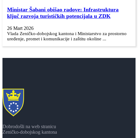
Ministar Šabani obišao radove: Infrastruktura
ključ razvoja turističkih potencijala u ZDK
26 Mart 2026
Vlada Zeničko-dobojskog kantona i Ministarstvo za prostorno
uređenje, promet i komunikacije i zaštitu okoline ...
Dobrodošli na web stranicu
Zeničko-dobojskog kantona