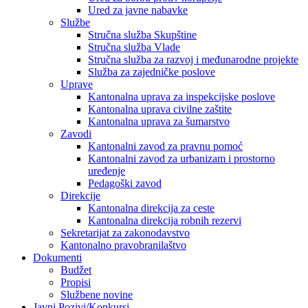
Ured za javne nabavke
Službe
Stručna služba Skupštine
Stručna služba Vlade
Stručna služba za razvoj i međunarodne projekte
Služba za zajedničke poslove
Uprave
Kantonalna uprava za inspekcijske poslove
Kantonalna uprava civilne zaštite
Kantonalna uprava za šumarstvo
Zavodi
Kantonalni zavod za pravnu pomoć
Kantonalni zavod za urbanizam i prostorno
uređenje
Pedagoški zavod
Direkcije
Kantonalna direkcija za ceste
Kantonalna direkcija robnih rezervi
Sekretarijat za zakonodavstvo
Kantonalno pravobranilaštvo
Dokumenti
Budžet
Propisi
Službene novine
Javni Pozivi/Konkursi