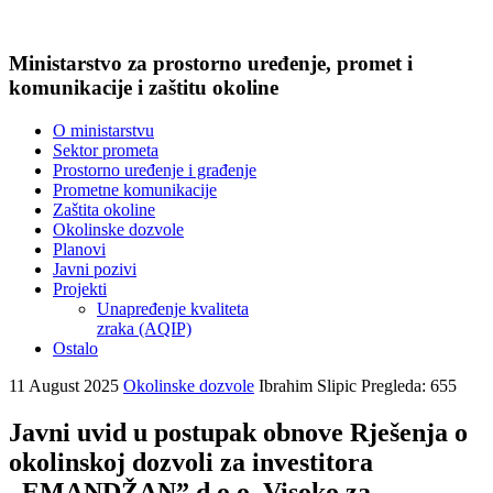
Ministarstvo za prostorno uređenje, promet i
komunikacije i zaštitu okoline
O ministarstvu
Sektor prometa
Prostorno uređenje i građenje
Prometne komunikacije
Zaštita okoline
Okolinske dozvole
Planovi
Javni pozivi
Projekti
Unapređenje kvaliteta
zraka (AQIP)
Ostalo
11 August 2025
Okolinske dozvole
Ibrahim Slipic
Pregleda: 655
Javni uvid u postupak obnove Rješenja o
okolinskoj dozvoli za investitora
„EMANDŽAN” d.o.o. Visoko za