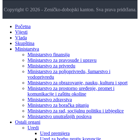
Copyright © 2026 - Zeničko-dobojski kanton. Sva prava pridržana.
Početna
Vijesti
Vlada
Skupština
Ministarstva
Ministarstvo finansija
Ministarstvo za pravosuđe i upravu
Ministarstvo za privredu
Ministarstvo za poljoprivredu, šumarstvo i
vodoprivredu
Ministarstvo za obrazovanje, nauku, kulturu i sport
Ministarstvo za prostorno uređenje, promet i
komunikacije i zaštitu okoline
Ministarstvo zdravstva
Ministarstvo za boračka pitanja
Ministarstvo za rad, socijalnu politiku i izbjeglice
Ministarstvo unutrašnjih poslova
Ostali organi
Uredi
Ured premijera
Ured za borbu protiv korupcije