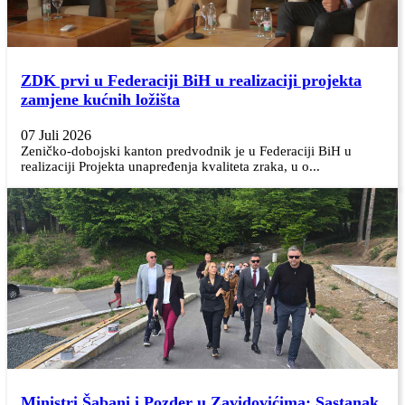
ZDK prvi u Federaciji BiH u realizaciji projekta
zamjene kućnih ložišta
07 Juli 2026
Zeničko-dobojski kanton predvodnik je u Federaciji BiH u
realizaciji Projekta unapređenja kvaliteta zraka, u o...
Ministri Šabani i Pozder u Zavidovićima: Sastanak