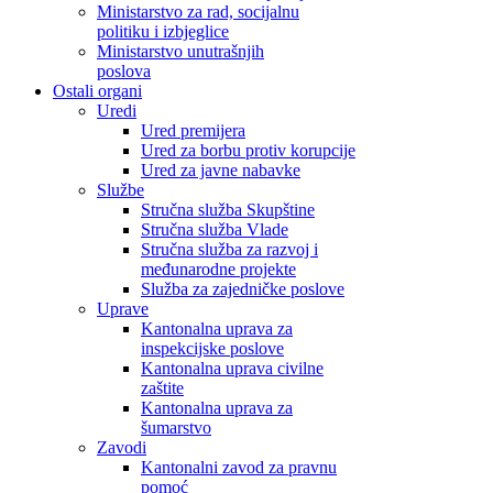
Ministarstvo za rad, socijalnu
politiku i izbjeglice
Ministarstvo unutrašnjih
poslova
Ostali organi
Uredi
Ured premijera
Ured za borbu protiv korupcije
Ured za javne nabavke
Službe
Stručna služba Skupštine
Stručna služba Vlade
Stručna služba za razvoj i
međunarodne projekte
Služba za zajedničke poslove
Uprave
Kantonalna uprava za
inspekcijske poslove
Kantonalna uprava civilne
zaštite
Kantonalna uprava za
šumarstvo
Zavodi
Kantonalni zavod za pravnu
pomoć