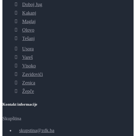
Doboj Jug
Kakanj
Maglaj
Olovo
Tešanj
Usora
Vareš
Visoko
Zavidovići
Zenica
Žepče
Kontakt informacije
Skupština
skupstina@zdk.ba