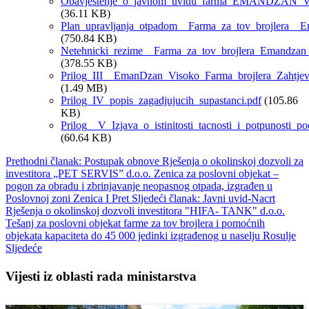
Obavjestenje_o_javnom_uvidu_farma_EMANDZAN_Vi
(36.11 KB)
Plan_upravljanja_otpadom__Farma_za_tov_brojlera__
(750.84 KB)
Netehnicki_rezime__Farma_za_tov_brojlera_Emandzan
(378.55 KB)
Prilog_III__EmanDzan_Visoko_Farma_brojlera_Zahtjev
(1.49 MB)
Prilog_IV_popis_zagadjujucih_supastanci.pdf
(105.86
KB)
Prilog__V_Izjava_o_istinitosti_tacnosti_i_potpunosti_po
(60.64 KB)
Prethodni članak: Postupak obnove Rješenja o okolinskoj dozvoli za
investitora „PET SERVIS” d.o.o. Zenica za poslovni objekat –
pogon za obradu i zbrinjavanje neopasnog otpada, izgrađen u
Poslovnoj zoni Zenica I
Pret
Sljedeći članak: Javni uvid-Nacrt
Rješenja o okolinskoj dozvoli investitora "HIFA- TANK" d.o.o.
Tešanj za poslovni objekat farme za tov brojlera i pomoćnih
objekata kapaciteta do 45 000 jedinki izgrađenog u naselju Rosulje
Sljedeće
Vijesti iz oblasti rada ministarstva