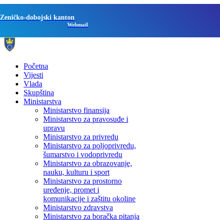
Zeničko-dobojski kanton
Webmail
Početna
Vijesti
Vlada
Skupština
Ministarstva
Ministarstvo finansija
Ministarstvo za pravosuđe i
upravu
Ministarstvo za privredu
Ministarstvo za poljoprivredu,
šumarstvo i vodoprivredu
Ministarstvo za obrazovanje,
nauku, kulturu i sport
Ministarstvo za prostorno
uređenje, promet i
komunikacije i zaštitu okoline
Ministarstvo zdravstva
Ministarstvo za boračka pitanja