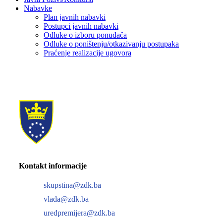
Nabavke
Plan javnih nabavki
Postupci javnih nabavki
Odluke o izboru ponuđača
Odluke o poništenju/otkazivanju postupaka
Praćenje realizacije ugovora
Kontakt informacije
skupstina@zdk.ba
vlada@zdk.ba
uredpremijera@zdk.ba