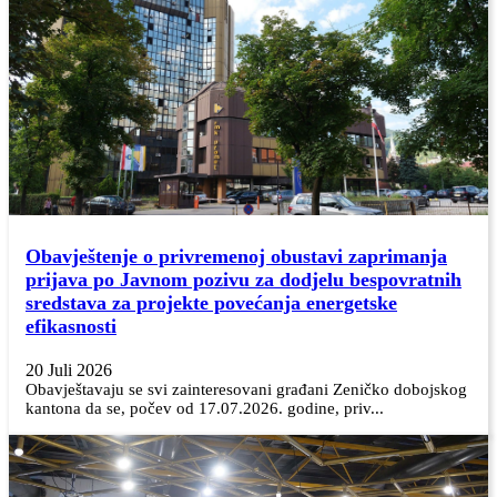
Obavještenje o privremenoj obustavi zaprimanja
prijava po Javnom pozivu za dodjelu bespovratnih
sredstava za projekte povećanja energetske
efikasnosti
20 Juli 2026
Obavještavaju se svi zainteresovani građani Zeničko dobojskog
kantona da se, počev od 17.07.2026. godine, priv...