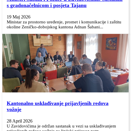
s gradonačelnicom i posjeta Tajanu
19 Maj 2026
Ministar za prostorno uređenje, promet i komunikacije i zaštitu
okoline Zeničko-dobojskog kantona Adnan Šabani...
Kantonalno usklađivanje prijavljenih redova
vožnje
28 April 2026
U Zavidovićima je održan sastanak u vezi sa usklađivanjem
prijavljenih redova vožnje za linijski prijevoz putn...