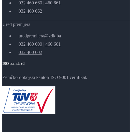
032 460 660
|
460 661
032 460 662
Ured premijera
uredpremijera@zdk.ba
032 460 600
|
460 601
032 460 602
ISO standard
Zeničko-dobojski kanton-ISO 9001 certifikat.