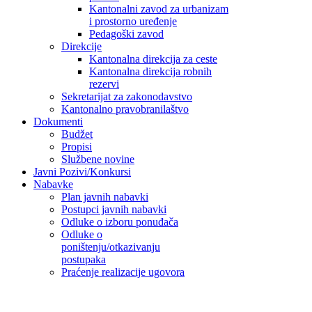
Kantonalni zavod za urbanizam
i prostorno uređenje
Pedagoški zavod
Direkcije
Kantonalna direkcija za ceste
Kantonalna direkcija robnih
rezervi
Sekretarijat za zakonodavstvo
Kantonalno pravobranilaštvo
Dokumenti
Budžet
Propisi
Službene novine
Javni Pozivi/Konkursi
Nabavke
Plan javnih nabavki
Postupci javnih nabavki
Odluke o izboru ponuđača
Odluke o
poništenju/otkazivanju
postupaka
Praćenje realizacije ugovora