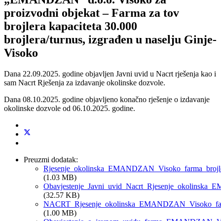
proizvodni objekat – Farma za tov
brojlera kapaciteta 30.000
brojlera/turnus, izgrađen u naselju Ginje-
Visoko
Dana 22.09.2025. godine objavljen Javni uvid u Nacrt rješenja kao i
sam Nacrt Rješenja za izdavanje okolinske dozvole.
Dana 08.10.2025. godine objavljeno konačno rješenje o izdavanje
okolinske dozvole od 06.10.2025. godine.
Preuzmi dodatak:
Rjesenje_okolinska_EMANDZAN_Visoko_farma_bro
(1.03 MB)
Obavjestenje_Javni_uvid_Nacrt_Rjesenje_okolinska
(32.57 KB)
NACRT_Rjesenje_okolinska_EMANDZAN_Visoko_farm
(1.00 MB)