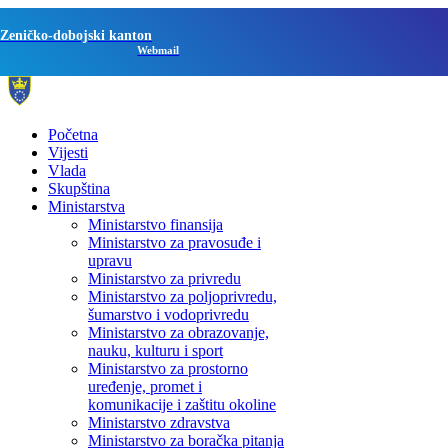
Zeničko-dobojski kanton
Webmail
Početna
Vijesti
Vlada
Skupština
Ministarstva
Ministarstvo finansija
Ministarstvo za pravosuđe i
upravu
Ministarstvo za privredu
Ministarstvo za poljoprivredu,
šumarstvo i vodoprivredu
Ministarstvo za obrazovanje,
nauku, kulturu i sport
Ministarstvo za prostorno
uređenje, promet i
komunikacije i zaštitu okoline
Ministarstvo zdravstva
Ministarstvo za boračka pitanja