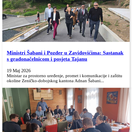
Ministri Šabani i Pozder u Zavidovićima: Sastanak
s gradonačelnicom i posjeta Tajanu
19 Maj 2026
Ministar za prostorno uređenje, promet i komunikacije i zaštitu
okoline Zeničko-dobojskog kantona Adnan Šabani...