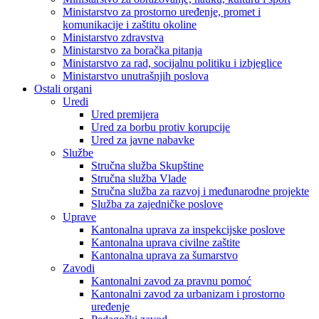
Ministarstvo za prostorno uređenje, promet i
komunikacije i zaštitu okoline
Ministarstvo zdravstva
Ministarstvo za boračka pitanja
Ministarstvo za rad, socijalnu politiku i izbjeglice
Ministarstvo unutrašnjih poslova
Ostali organi
Uredi
Ured premijera
Ured za borbu protiv korupcije
Ured za javne nabavke
Službe
Stručna služba Skupštine
Stručna služba Vlade
Stručna služba za razvoj i međunarodne projekte
Služba za zajedničke poslove
Uprave
Kantonalna uprava za inspekcijske poslove
Kantonalna uprava civilne zaštite
Kantonalna uprava za šumarstvo
Zavodi
Kantonalni zavod za pravnu pomoć
Kantonalni zavod za urbanizam i prostorno
uređenje