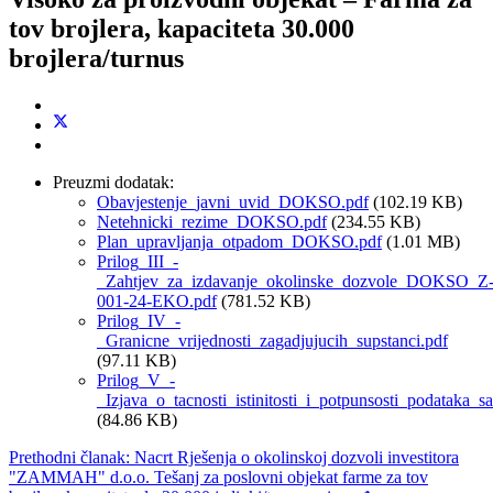
tov brojlera, kapaciteta 30.000
brojlera/turnus
Preuzmi dodatak:
Obavjestenje_javni_uvid_DOKSO.pdf
(102.19 KB)
Netehnicki_rezime_DOKSO.pdf
(234.55 KB)
Plan_upravljanja_otpadom_DOKSO.pdf
(1.01 MB)
Prilog_III_-
_Zahtjev_za_izdavanje_okolinske_dozvole_DOKSO_Z
001-24-EKO.pdf
(781.52 KB)
Prilog_IV_-
_Granicne_vrijednosti_zagadjujucih_supstanci.pdf
(97.11 KB)
Prilog_V_-
_Izjava_o_tacnosti_istinitosti_i_potpunsosti_podataka_s
(84.86 KB)
Prethodni članak: Nacrt Rješenja o okolinskoj dozvoli investitora
"ZAMMAH" d.o.o. Tešanj za poslovni objekat farme za tov