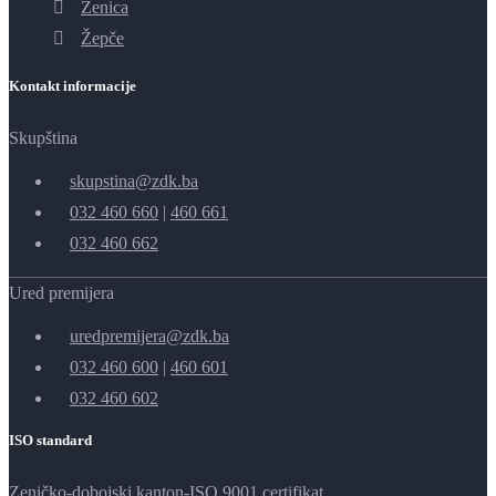
Zenica
Žepče
Kontakt informacije
Skupština
skupstina@zdk.ba
032 460 660
|
460 661
032 460 662
Ured premijera
uredpremijera@zdk.ba
032 460 600
|
460 601
032 460 602
ISO standard
Zeničko-dobojski kanton-ISO 9001 certifikat.