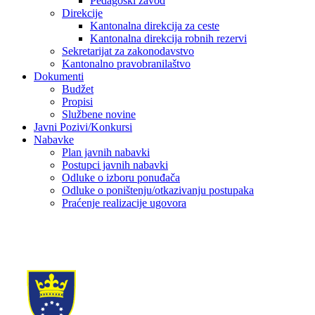
Pedagoški zavod
Direkcije
Kantonalna direkcija za ceste
Kantonalna direkcija robnih rezervi
Sekretarijat za zakonodavstvo
Kantonalno pravobranilaštvo
Dokumenti
Budžet
Propisi
Službene novine
Javni Pozivi/Konkursi
Nabavke
Plan javnih nabavki
Postupci javnih nabavki
Odluke o izboru ponuđača
Odluke o poništenju/otkazivanju postupaka
Praćenje realizacije ugovora