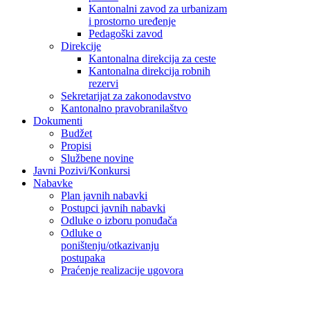
Kantonalni zavod za urbanizam
i prostorno uređenje
Pedagoški zavod
Direkcije
Kantonalna direkcija za ceste
Kantonalna direkcija robnih
rezervi
Sekretarijat za zakonodavstvo
Kantonalno pravobranilaštvo
Dokumenti
Budžet
Propisi
Službene novine
Javni Pozivi/Konkursi
Nabavke
Plan javnih nabavki
Postupci javnih nabavki
Odluke o izboru ponuđača
Odluke o
poništenju/otkazivanju
postupaka
Praćenje realizacije ugovora