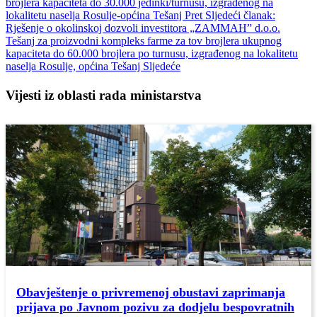
brojlera kapaciteta do 30.000 jedinki/turnusu, izgrađenog na
lokalitetu naselja Rosulje-općina Tešanj
Pret
Sljedeći članak:
Rješenje o okolinskoj dozvoli investitora „ZAMMAH” d.o.o.
Tešanj za proizvodni kompleks farme za tov brojlera ukupnog
kapaciteta do 60.000 brojlera po turnusu, izgrađenog na lokalitetu
naselja Rosulje, općina Tešanj
Sljedeće
Vijesti iz oblasti rada ministarstva
Obavještenje o privremenoj obustavi zaprimanja
prijava po Javnom pozivu za dodjelu bespovratnih