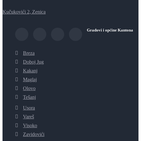
Kučukovići 2, Zenica
Gradovi i općine Kantona
Breza
Doboj Jug
Kakanj
Maglaj
Olovo
Tešanj
Usora
Vareš
Visoko
Zavidovići