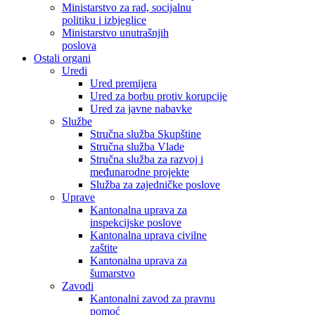
Ministarstvo za rad, socijalnu
politiku i izbjeglice
Ministarstvo unutrašnjih
poslova
Ostali organi
Uredi
Ured premijera
Ured za borbu protiv korupcije
Ured za javne nabavke
Službe
Stručna služba Skupštine
Stručna služba Vlade
Stručna služba za razvoj i
međunarodne projekte
Služba za zajedničke poslove
Uprave
Kantonalna uprava za
inspekcijske poslove
Kantonalna uprava civilne
zaštite
Kantonalna uprava za
šumarstvo
Zavodi
Kantonalni zavod za pravnu
pomoć