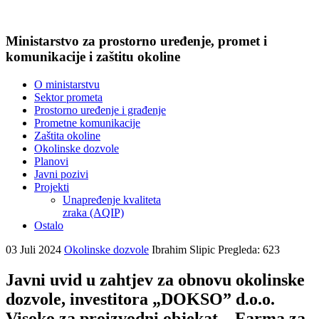
Ministarstvo za prostorno uređenje, promet i
komunikacije i zaštitu okoline
O ministarstvu
Sektor prometa
Prostorno uređenje i građenje
Prometne komunikacije
Zaštita okoline
Okolinske dozvole
Planovi
Javni pozivi
Projekti
Unapređenje kvaliteta
zraka (AQIP)
Ostalo
03 Juli 2024
Okolinske dozvole
Ibrahim Slipic
Pregleda: 623
Javni uvid u zahtjev za obnovu okolinske
dozvole, investitora „DOKSO” d.o.o.
Visoko za proizvodni objekat – Farma za